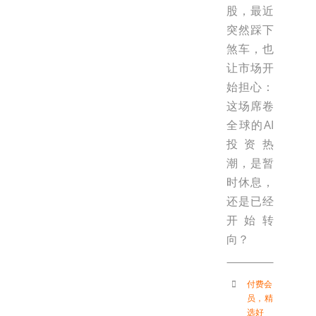
股，最近
突然踩下
煞车，也
让市场开
始担心：
这场席卷
全球的AI
投资热
潮，是暂
时休息，
还是已经
开始转
向？
付费会
员
，
精
选好