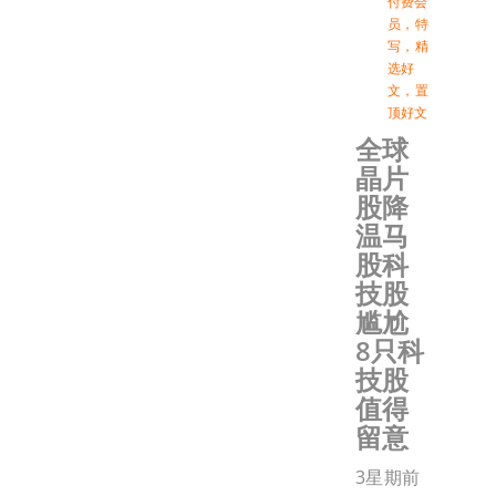
付费会
员
，
特
写
，
精
选好
文
，
置
顶好文
全球
晶片
股降
温马
股科
技股
尴尬
8只科
技股
值得
留意
3星期前