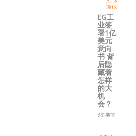
文
，
置
顶好文
EG工
业签
署1亿
美元
意向
书 背
后隐
藏着
怎样
的大
机
会？
3星期前