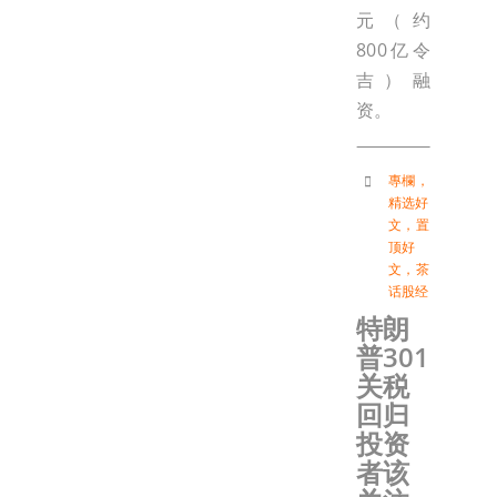
元（约
800亿令
吉）融
资。
專欄
，
精选好
文
，
置
顶好
文
，
茶
话股经
特朗
普301
关税
回归
投资
者该