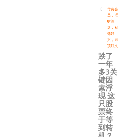
付费会
员
，
理
财算
盘
，
精
选好
文
，
置
顶好文
跌了
一年
多3关
键因
素浮
现 这
只股
票终
于等
到转
机？