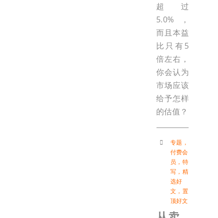
超过
5.0%，
而且本益
比只有5
倍左右，
你会认为
市场应该
给予怎样
的估值？
专题
，
付费会
员
，
特
写
，
精
选好
文
，
置
顶好文
从卖