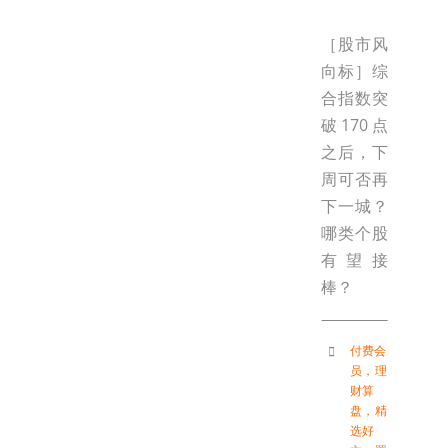
［股市风
向标］综
合指数突
破170点
之后，下
周可否再
下一城？
哪类个股
有望接
棒？
付费会
员
，
理
财算
盘
，
精
选好