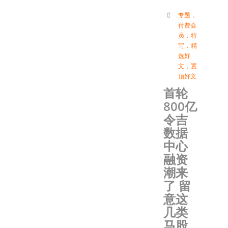
专题
，
付费会
员
，
特
写
，
精
选好
文
，
置
顶好文
首轮
800亿
令吉
数据
中心
融资
潮来
了 留
意这
几类
马股