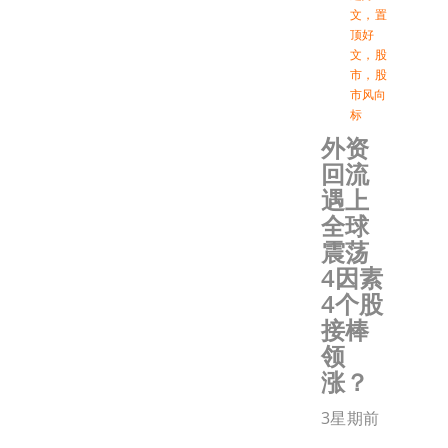
文
，
置
顶好
文
，
股
市
，
股
市风向
标
外资
回流
遇上
全球
震荡
4因素
4个股
接棒
领
涨？
3星期前