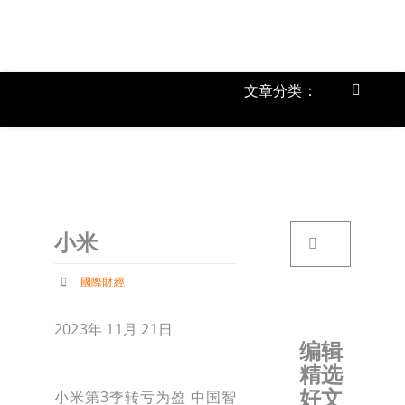
跳
过
内
容
文章分类：
Toggle
Navigat
上市公
《
首页
搜
小米
索：
关于我
國際財經
文章分
2023年 11月 21日
编辑
精选
账户详
好文
小米第3季转亏为盈 中国智