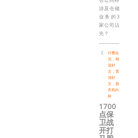
否让同样
涉及仓储
业务的3
家公司沾
光？
付费会
员
，
精
选好
文
，
置
顶好
文
，
股
市风向
标
1700
点保
卫战
开打