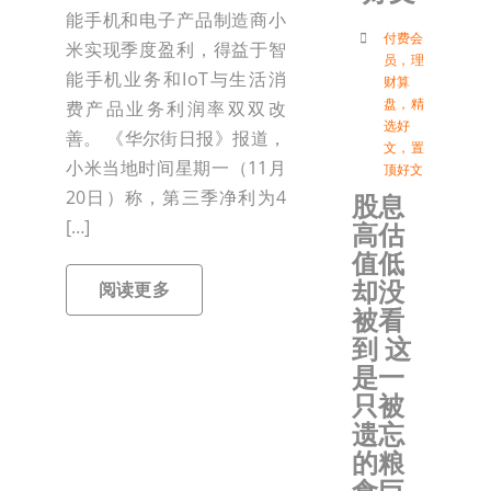
能手机和电子产品制造商小
付
付费会
米实现季度盈利，得益于智
员
，
理
能手机业务和IoT与生活消
财算
盘
，
精
费产品业务利润率双双改
联络我
选好
善。 《华尔街日报》报道，
文
，
置
小米当地时间星期一（11月
顶好文
加入会
20日）称，第三季净利为4
股息
[…]
高估
登入
值低
却没
阅读更多
被看
到 这
是一
只被
遗忘
的粮
食巨