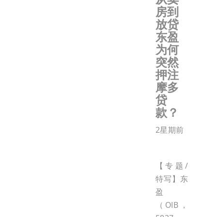
房到
放贷
东盈
为何
突然
押注
摩多
贷
款？
2星期前
【专题/
特写】东
盈
（OIB，