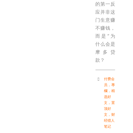
的第一反
应并非这
门生意赚
不赚钱，
而是“为
什么会是
摩多贷
款？
付费会
员
，
專
欄
，
精
选好
文
，
置
顶好
文
，
财
经猎人
笔记