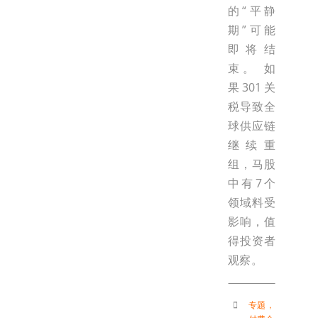
的“平静
期”可能
即将结
束。 如
果301关
税导致全
球供应链
继续重
组，马股
中有7个
领域料受
影响，值
得投资者
观察。
专题
，