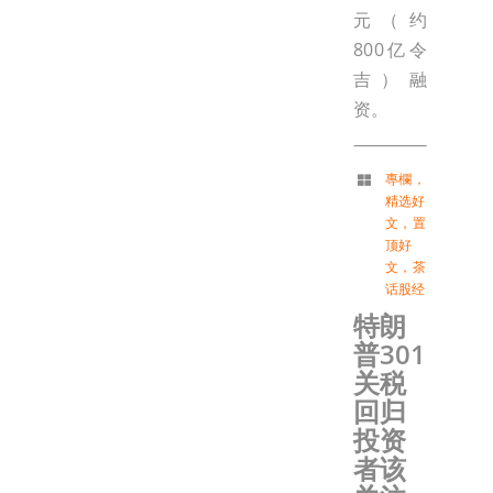
元（约
800亿令
吉）融
资。
專欄
，
精选好
文
，
置
顶好
文
，
茶
话股经
特朗
普301
关税
回归
投资
者该