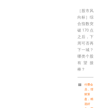
［股市风
向标］综
合指数突
破170点
之后，下
周可否再
下一城？
哪类个股
有望接
棒？
付费会
员
，
理
财算
盘
，
精
选好