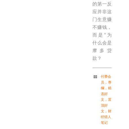
的第一反
应并非这
门生意赚
不赚钱，
而是“为
什么会是
摩多贷
款？
付费会
员
，
專
欄
，
精
选好
文
，
置
顶好
文
，
财
经猎人
笔记