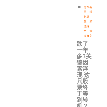
付费会
员
，
理
财算
盘
，
精
选好
文
，
置
顶好文
跌了
一年
多3关
键因
素浮
现 这
只股
票终
于等
到转
机？