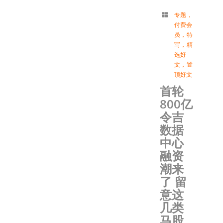
专题
，
付费会
员
，
特
写
，
精
选好
文
，
置
顶好文
首轮
800亿
令吉
数据
中心
融资
潮来
了 留
意这
几类
马股