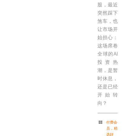
股，最近
突然踩下
煞车，也
让市场开
始担心：
这场席卷
全球的AI
投资热
潮，是暂
时休息，
还是已经
开始转
向？
付费会
员
，
精
选好