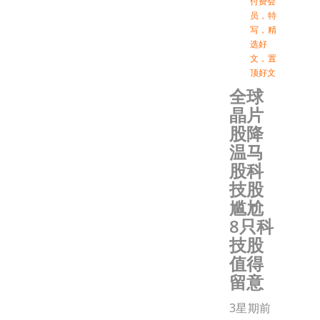
付费会
员
，
特
写
，
精
选好
文
，
置
顶好文
全球
晶片
股降
温马
股科
技股
尴尬
8只科
技股
值得
留意
3星期前