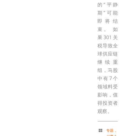
的“平静
期”可能
即将结
束。 如
果301关
税导致全
球供应链
继续重
组，马股
中有7个
领域料受
影响，值
得投资者
观察。
专题
，