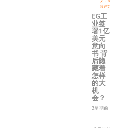
文
，
置
顶好文
EG工
业签
署1亿
美元
意向
书 背
后隐
藏着
怎样
的大
机
会？
3星期前