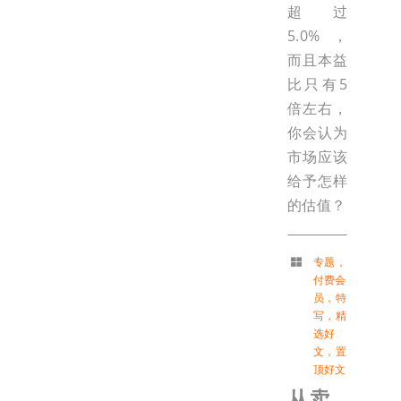
超过
5.0%，
而且本益
比只有5
倍左右，
你会认为
市场应该
给予怎样
的估值？
专题
，
付费会
员
，
特
写
，
精
选好
文
，
置
顶好文
从卖