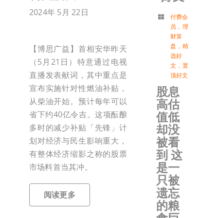
2024年 5月 22日
付
付费会
员
，
理
财算
盘
，
精
【博思广益】首相安华昨天
联络我
选好
（5月21日）特意通过电视
文
，
置
直播发表献词，其中重点是
顶好文
加入会
宣布实施针对性燃油补贴，
股息
从柴油开始。预计每年可以
高估
登入
值低
省下约40亿令吉。这项酝酿
却没
多时的减少补贴「先锋」计
被看
划对经济与民生影响重大，
到 这
有整体经济缩影之称的股票
是一
市场料首当其冲。
只被
遗忘
阅读更多
的粮
食巨