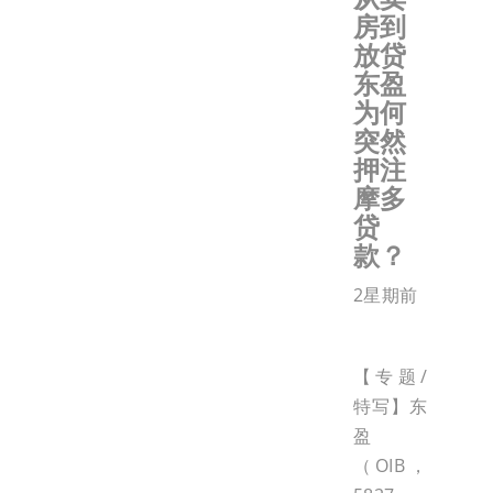
房到
放贷
东盈
为何
突然
押注
摩多
贷
款？
2星期前
【专题/
特写】东
盈
（OIB，