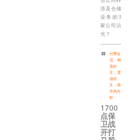
否让同样
涉及仓储
业务的3
家公司沾
光？
付费会
员
，
精
选好
文
，
置
顶好
文
，
股
市风向
标
1700
点保
卫战
开打