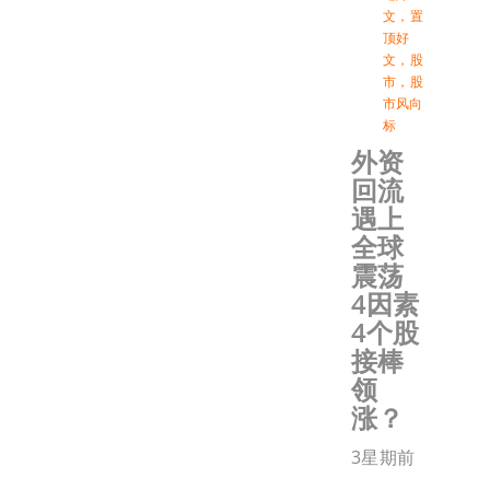
文
，
置
顶好
文
，
股
市
，
股
市风向
标
外资
回流
遇上
全球
震荡
4因素
4个股
接棒
领
涨？
3星期前