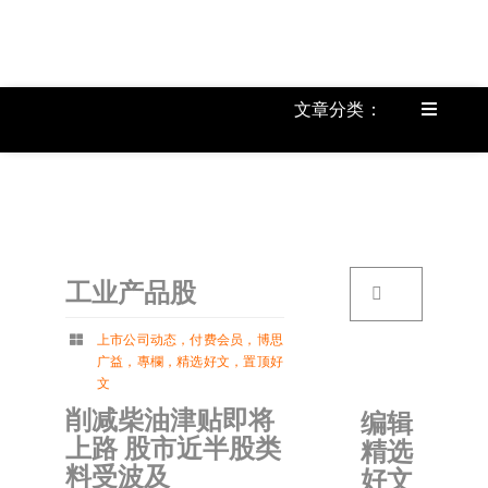
跳
过
内
容
文章分类：
Toggle
Navigat
上市公
《
首页
搜
工业产品股
索：
关于我
上市公司动态
，
付费会员
，
博思
广益
，
專欄
，
精选好文
，
置顶好
文章分
文
削减柴油津贴即将
编辑
上路 股市近半股类
精选
账户详
料受波及
好文