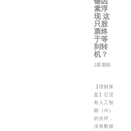
键因
素浮
现 这
只股
票终
于等
到转
机？
2星期前
【理财算
盘】它没
有人工智
能（AI）
的光环，
没有数据