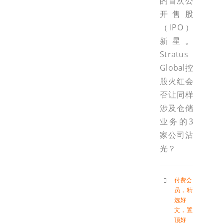
的首次公
开售股
（IPO）
新星。
Stratus
Global控
股火红会
否让同样
涉及仓储
业务的3
家公司沾
光？
付费会
员
，
精
选好
文
，
置
顶好