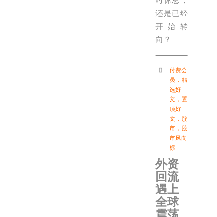
时休息，
还是已经
开始转
向？
付费会
员
，
精
选好
文
，
置
顶好
文
，
股
市
，
股
市风向
标
外资
回流
遇上
全球
震荡