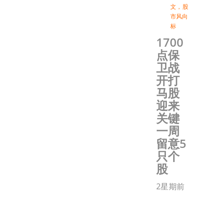
文
，
股
市风向
标
1700
点保
卫战
开打
马股
迎来
关键
一周
留意5
只个
股
2星期前