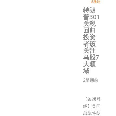
话股经
特朗
普301
关税
回归
投资
者该
关注
马股7
大领
域
2星期前
【茶话股
经】美国
总统特朗