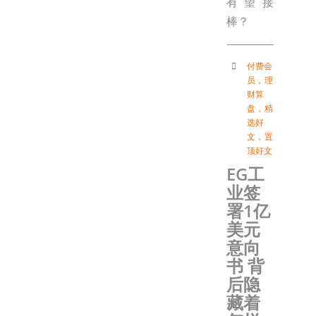
有望接
棒？
付费会
员
，
理
财算
盘
，
精
选好
文
，
置
顶好文
EG工
业签
署1亿
美元
意向
书 背
后隐
藏着