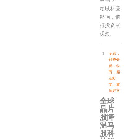
中有7个
领域料受
影响，值
得投资者
观察。
专题
，
付费会
员
，
特
写
，
精
选好
文
，
置
顶好文
全球
晶片
股降
温马
股科