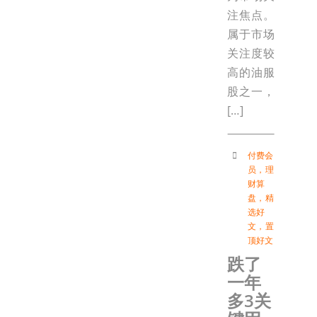
注焦点。
属于市场
关注度较
高的油服
股之一，
[…]
付费会
员
，
理
财算
盘
，
精
选好
文
，
置
顶好文
跌了
一年
多3关