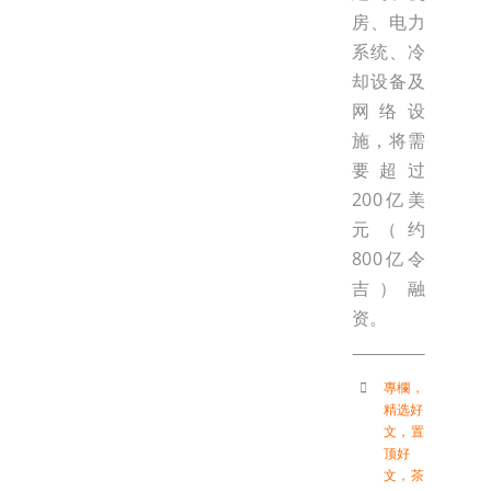
房、电力
系统、冷
却设备及
网络设
施，将需
要超过
200亿美
元（约
800亿令
吉）融
资。
專欄
，
精选好
文
，
置
顶好
文
，
茶