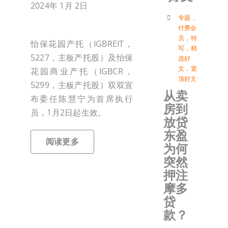
2024年 1月 2日
付
专题
，
付费会
员
，
特
怡保花园产托（IGBREIT，
写
，
精
联络我
5227，主板产托股）及怡保
选好
文
，
置
花园商业产托（IGBCR，
顶好文
加入会
5299，主板产托股）双双宣
从卖
布委任陈慧宁为首席执行
房到
员，1月2日起生效。
登入
放贷
东盈
阅读更多
为何
突然
押注
摩多
贷
款？