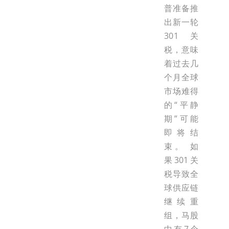
普准备推
出新一轮
301关
税，意味
着过去几
个月全球
市场难得
的“平静
期”可能
即将结
束。 如
果301关
税导致全
球供应链
继续重
组，马股