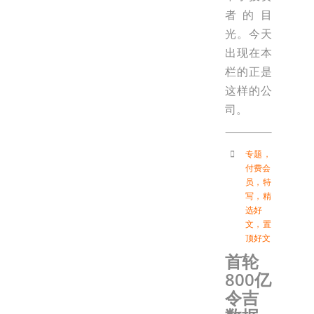
者的目
光。今天
出现在本
栏的正是
这样的公
司。
专题
，
付费会
员
，
特
写
，
精
选好
文
，
置
顶好文
首轮
800亿
令吉