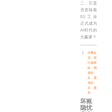
二，它是
否意味着
EG工业
正式成为
AI时代的
大赢家？
付费会
员
，
投
行放哨
站
，
精
选好
文
，
置
顶好
文
，
股
市
坏账
隐忧