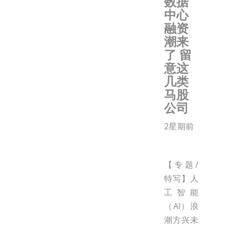
数据
中心
融资
潮来
了 留
意这
几类
马股
公司
2星期前
【专题/
特写】人
工智能
（AI）浪
潮方兴未