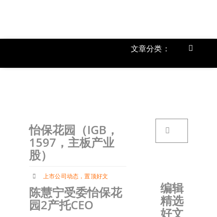
跳
过
内
容
文章分类：
Toggle
Navigat
上市公
《
首页
搜
怡保花园（IGB，
索：
关于我
1597，主板产业
股）
文章分
上市公司动态
，
置顶好文
编辑
陈慧宁受委怡保花
精选
账户详
园2产托CEO
好文