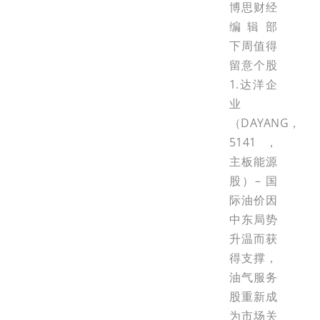
博思财经
编辑部
下周值得
留意个股
1.达洋企
业
（DAYANG，
5141，
主板能源
股）– 国
际油价因
中东局势
升温而获
得支撑，
油气服务
股重新成
为市场关