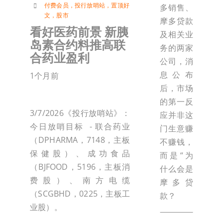
付费会员
，
投行放哨站
，
置顶好
多销售、
文
，
股市
摩多贷款
看好医药前景 新胰
及相关业
岛素合约料推高联
务的两家
合药业盈利
公司，消
息公布
1个月前
后，市场
的第一反
3/7/2026《投行放哨站》：
应并非这
今日放哨目标 - 联合药业
门生意赚
（DPHARMA，7148，主板
不赚钱，
保健股）、成功食品
而是“为
（BJFOOD，5196，主板消
什么会是
费股）、南方电缆
摩多贷
（SCGBHD，0225，主板工
款？
业股）。