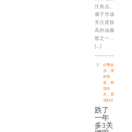
注焦点。
属于市场
关注度较
高的油服
股之一，
[…]
付费会
员
，
理
财算
盘
，
精
选好
文
，
置
顶好文
跌了
一年
多3关