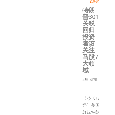
话股经
特朗
普301
关税
回归
投资
者该
关注
马股7
大领
域
2星期前
【茶话股
经】美国
总统特朗