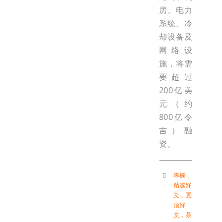
房、电力
系统、冷
却设备及
网络设
施，将需
要超过
200亿美
元（约
800亿令
吉）融
资。
專欄
，
精选好
文
，
置
顶好
文
，
茶