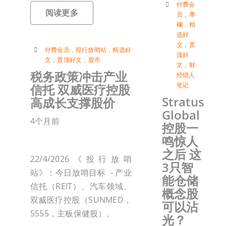
付费会
阅读更多
员
，
專
欄
，
精
选好
文
，
置
付费会员
，
投行放哨站
，
精选好
顶好
文
，
置顶好文
，
股市
文
，
财
税务政策冲击产业
经猎人
笔记
信托 双威医疗控股
Stratus
高成长支撑股价
Global
4个月前
控股一
鸣惊人
之后 这
22/4/2026《投行放哨
3只智
站》：今日放哨目标 - 产业
能仓储
信托（REIT）、汽车领域、
概念股
双威医疗控股（SUNMED，
可以沾
5555，主板保健股）。
光？