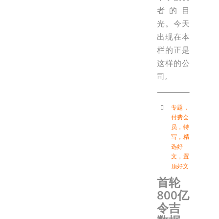
者的目
光。今天
出现在本
栏的正是
这样的公
司。
专题
，
付费会
员
，
特
写
，
精
选好
文
，
置
顶好文
首轮
800亿
令吉