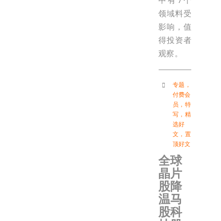
中有7个
领域料受
影响，值
得投资者
观察。
专题
，
付费会
员
，
特
写
，
精
选好
文
，
置
顶好文
全球
晶片
股降
温马
股科