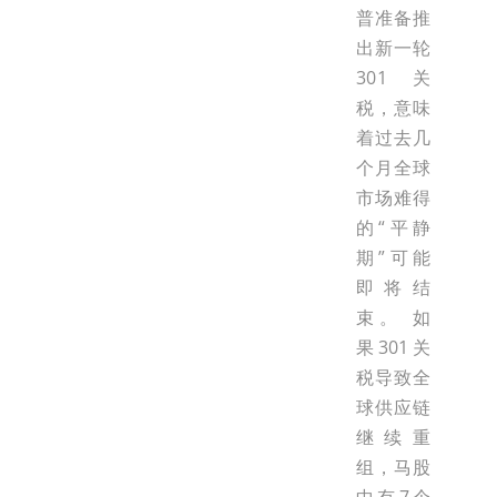
普准备推
出新一轮
301关
税，意味
着过去几
个月全球
市场难得
的“平静
期”可能
即将结
束。 如
果301关
税导致全
球供应链
继续重
组，马股