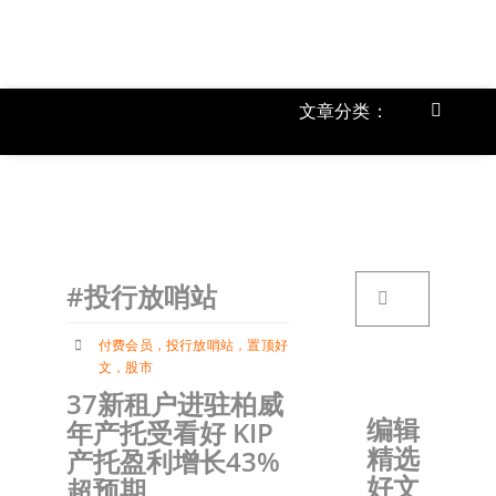
跳
过
内
容
文章分类：
Toggle
Navigat
上市公
《
首页
搜
#投行放哨站
索：
关于我
付费会员
，
投行放哨站
，
置顶好
文
，
股市
文章分
37新租户进驻柏威
编辑
年产托受看好 KIP
精选
产托盈利增长43%
账户详
好文
超预期