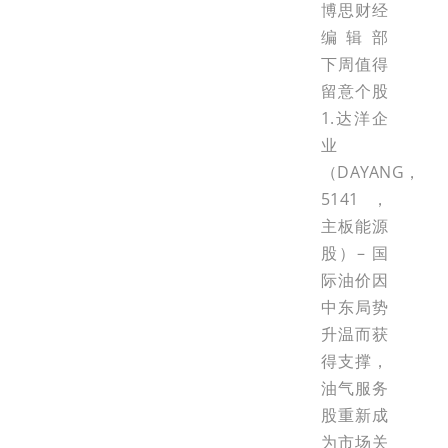
博思财经
编辑部
下周值得
留意个股
1.达洋企
业
（DAYANG，
5141，
主板能源
股）– 国
际油价因
中东局势
升温而获
得支撑，
油气服务
股重新成
为市场关