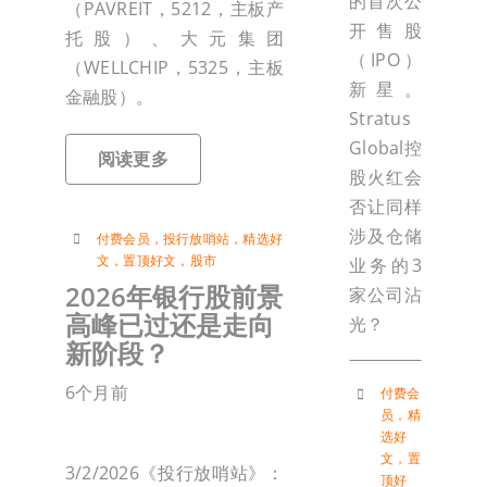
的首次公
（PAVREIT，5212，主板产
开售股
托股）、大元集团
（IPO）
（WELLCHIP，5325，主板
新星。
金融股）。
Stratus
Global控
阅读更多
股火红会
否让同样
涉及仓储
付费会员
，
投行放哨站
，
精选好
文
，
置顶好文
，
股市
业务的3
2026年银行股前景
家公司沾
高峰已过还是走向
光？
新阶段？
6个月前
付费会
员
，
精
选好
文
，
置
3/2/2026《投行放哨站》：
顶好