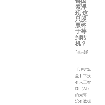
键因
素浮
现 这
只股
票终
于等
到转
机？
2星期前
【理财算
盘】它没
有人工智
能（AI）
的光环，
没有数据