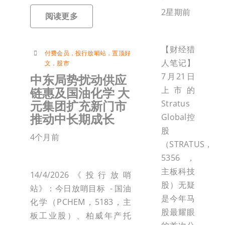
2星期前
阅读更多
【财经猎
付费会员
，
投行放哨站
，
置顶好
人笔记】
文
，
股市
7月21日
中东局势扰动供应
链惠及国油化学 大
上市的
元集团扩充新门市
Stratus
推动中长期成长
Global控
股
4个月前
（STRATUS，
5356，
主板科技
14/4/2026《投行放哨
股）无疑
站》：今日放哨目标 - 国油
是今年马
化学（PCHEM，5183，主
股最耀眼
板工业股）、柏威年产托