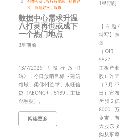
付费会员
，
投行放哨站
，
精选好
1星期前
文
，
置顶好文
，
股市
数据中心需求升温
八打灵再也或成下
【专题/
一个热门地点
特写】东
盈
3星期前
（OIB，
5827，
主板产业
13/7/2026《投行放哨
股）昨天
站》：今日放哨目标 - 建筑
（7月27
领域、柔佛州选举、永旺信
日）宣布
贷（AEONCR，5139，主板
斥资2亿
金融股）。
8000万
令吉，向
阅读更多
大股东收
购从事摩