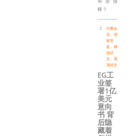
有望接
棒？
付费会
员
，
理
财算
盘
，
精
选好
文
，
置
顶好文
EG工
业签
署1亿
美元
意向
书 背
后隐
藏着