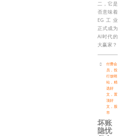
二，它是
否意味着
EG工业
正式成为
AI时代的
大赢家？
付费会
员
，
投
行放哨
站
，
精
选好
文
，
置
顶好
文
，
股
市
坏账
隐忧