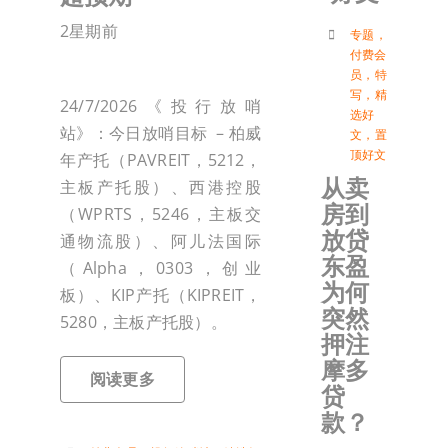
2星期前
付
专题
，
付费会
员
，
特
写
，
精
联络我
24/7/2026《投行放哨
选好
站》：今日放哨目标 – 柏威
文
，
置
顶好文
年产托（PAVREIT，5212，
加入会
从卖
主板产托股）、西港控股
房到
（WPRTS，5246，主板交
登入
放贷
通物流股）、阿儿法国际
东盈
（Alpha，0303，创业
为何
板）、KIP产托（KIPREIT，
突然
5280，主板产托股）。
押注
摩多
阅读更多
贷
款？