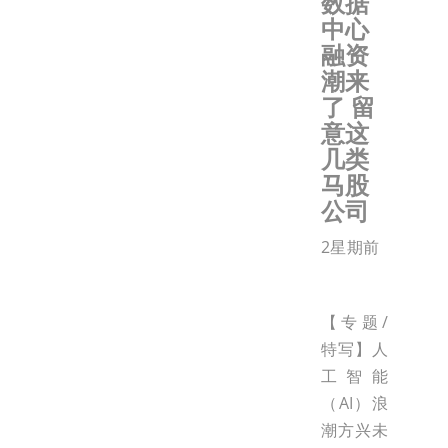
数据
中心
融资
潮来
了 留
意这
几类
马股
公司
2星期前
【专题/
特写】人
工智能
（AI）浪
潮方兴未