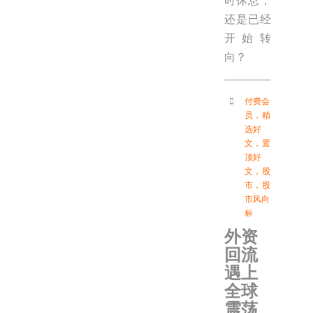
时休息，
还是已经
开始转
向？
付费会
员
，
精
选好
文
，
置
顶好
文
，
股
市
，
股
市风向
标
外资
回流
遇上
全球
震荡