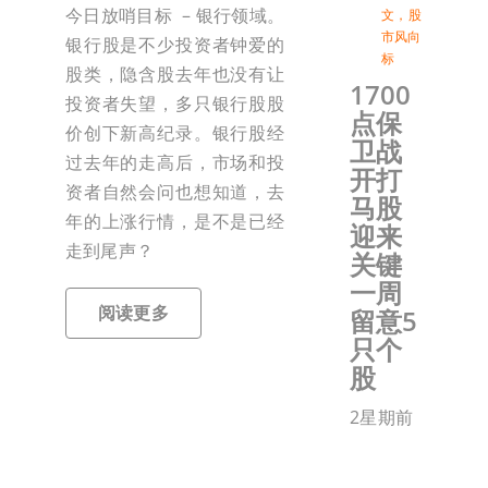
今日放哨目标 – 银行领域。
文
，
股
市风向
银行股是不少投资者钟爱的
标
股类，隐含股去年也没有让
1700
投资者失望，多只银行股股
点保
价创下新高纪录。银行股经
卫战
过去年的走高后，市场和投
开打
资者自然会问也想知道，去
马股
年的上涨行情，是不是已经
迎来
走到尾声？
关键
一周
阅读更多
留意5
只个
股
2星期前