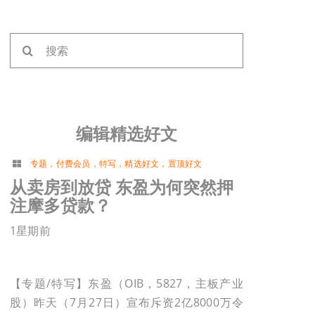
搜
索：
编辑精选好文
专题
，
付费会员
，
特写
，
精选好文
，
置顶好文
从卖房到放贷 东盈为何突然押
注摩多贷款？
1星期前
【专题/特写】东盈（OIB，5827，主板产业
股）昨天（7月27日）宣布斥资2亿8000万令