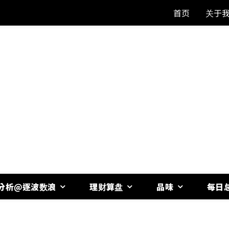
首页
关于
分析@逐波数浪
理财算盘
品味
每日