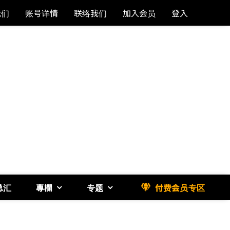
我们
账号详情
联络我们
加入会员
登入
总汇
專欄
专题
付费会员专区
《博