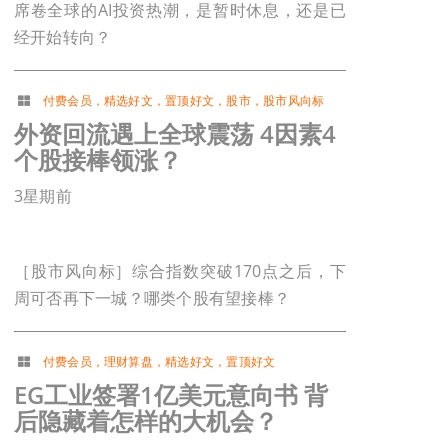
席卷全球的AI投资热潮，是暂时休息，还是已
经开始转向？
付费会员
，
精选好文
，
置顶好文
，
股市
，
股市风向标
外资回流遇上全球震荡 4因素4
个股接棒领涨？
3星期前
［股市风向标］综合指数突破170点之后，下
周可否再下一城？哪类个股有望接棒？
付费会员
，
理财算盘
，
精选好文
，
置顶好文
EG工业签署1亿美元意向书 背
后隐藏着怎样的大机会？