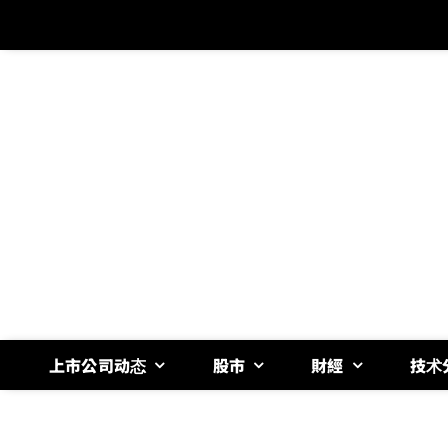
跳
过
内
容
上市公司动态
股市
財經
技术