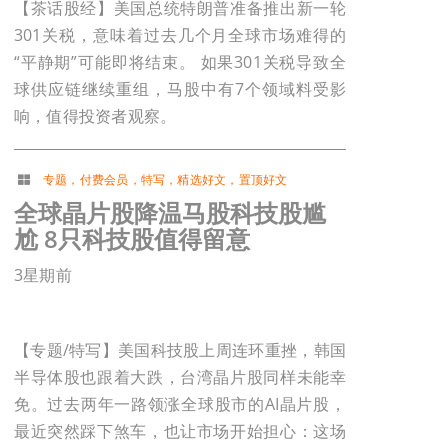
【茶话股经】美国总统特朗普准备推出新一轮
301关税，意味着过去几个月全球市场难得的
“平静期”可能即将结束。 如果301关税导致全
球供应链继续重组，马股中有7个领域料受影
响，值得投资者观察。
专题
，
付费会员
，
特写
，
精选好文
，
置顶好文
全球晶片股降温马股科技股尴
尬 8只科技股值得留意
3星期前
【专题/特写】美国科技股上周连环重挫，韩国
半导体股也跟着大跌，台湾晶片股同样未能幸
免。过去两年一路领涨全球股市的AI晶片股，
最近突然踩下煞车，也让市场开始担心：这场