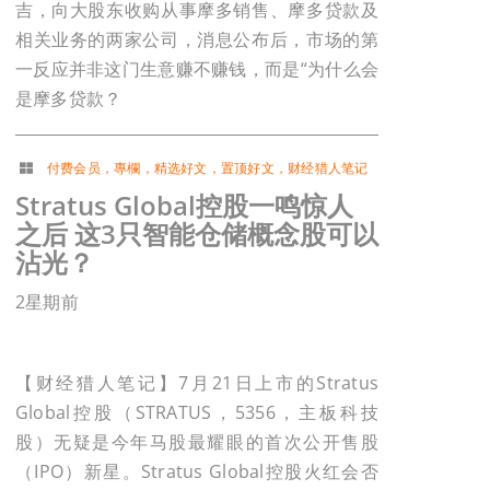
吉，向大股东收购从事摩多销售、摩多贷款及
相关业务的两家公司，消息公布后，市场的第
一反应并非这门生意赚不赚钱，而是“为什么会
是摩多贷款？
付费会员
，
專欄
，
精选好文
，
置顶好文
，
财经猎人笔记
Stratus Global控股一鸣惊人
之后 这3只智能仓储概念股可以
沾光？
2星期前
【财经猎人笔记】7月21日上市的Stratus
Global控股（STRATUS，5356，主板科技
股）无疑是今年马股最耀眼的首次公开售股
（IPO）新星。Stratus Global控股火红会否