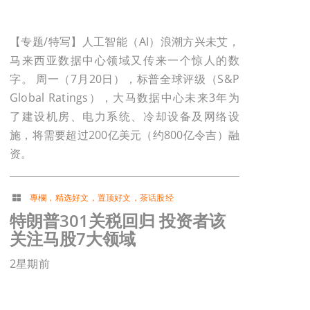
【专题/特写】人工智能（AI）浪潮方兴未艾，
马来西亚数据中心领域又传来一个惊人的数
字。 周一（7月20日），标普全球评级（S&P
Global Ratings），大马数据中心未来3年为
了建设机房、电力系统、冷却设备及网络设
施，将需要超过200亿美元（约800亿令吉）融
资。
專欄
，
精选好文
，
置顶好文
，
茶话股经
特朗普301关税回归 投资者该
关注马股7大领域
2星期前