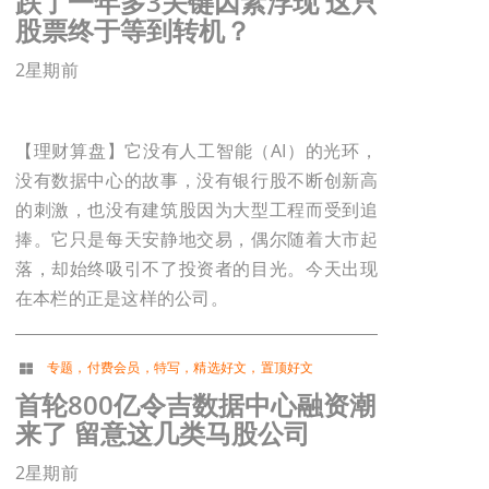
跌了一年多3关键因素浮现 这只
股票终于等到转机？
2星期前
【理财算盘】它没有人工智能（AI）的光环，
没有数据中心的故事，没有银行股不断创新高
的刺激，也没有建筑股因为大型工程而受到追
捧。它只是每天安静地交易，偶尔随着大市起
落，却始终吸引不了投资者的目光。今天出现
在本栏的正是这样的公司。
专题
，
付费会员
，
特写
，
精选好文
，
置顶好文
首轮800亿令吉数据中心融资潮
来了 留意这几类马股公司
2星期前