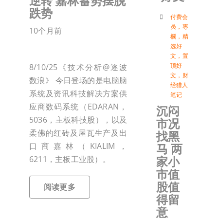
逆转 嘉林蓄势摆脱
跌势
付
付费会
员
，
專
10个月前
欄
，
精
选好
联络我
文
，
置
顶好
8/10/25《技术分析@逐波
文
，
财
数浪》 今日登场的是电脑脑
加入会
经猎人
系统及资讯科技解决方案供
笔记
应商数码系统（EDARAN，
沉闷
登入
5036，主板科技股），以及
市况
柔佛的红砖及屋瓦生产及出
找黑
马 两
口商嘉林（KIALIM，
家小
6211，主板工业股）。
市值
股值
阅读更多
得留
意