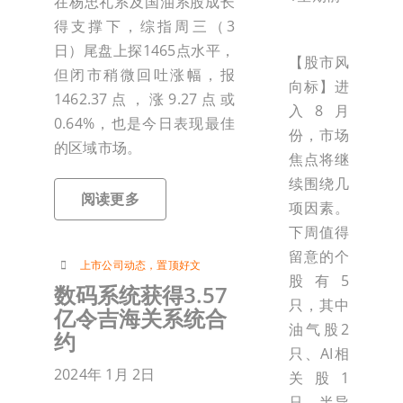
在杨忠礼系及国油系股成长
得支撑下，综指周三（3
日）尾盘上探1465点水平，
【股市风
但闭市稍微回吐涨幅，报
向标】进
1462.37点，涨9.27点或
入8月
0.64%，也是今日表现最佳
份，市场
的区域市场。
焦点将继
续围绕几
阅读更多
项因素。
下周值得
留意的个
上市公司动态
，
置顶好文
股有5
数码系统获得3.57
只，其中
亿令吉海关系统合
油气股2
约
只、AI相
2024年 1月 2日
关股1
只、半导