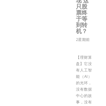
现 这
只股
票终
于等
到转
机？
2星期前
【理财算
盘】它没
有人工智
能（AI）
的光环，
没有数据
中心的故
事，没有