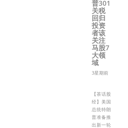
普301
关税
回归
投资
者该
关注
马股7
大领
域
3星期前
【茶话股
经】美国
总统特朗
普准备推
出新一轮