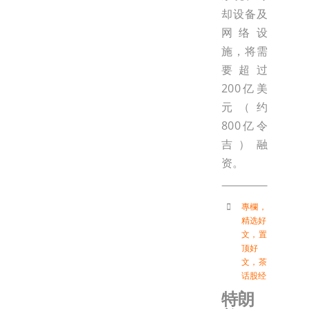
却设备及
网络设
施，将需
要超过
200亿美
元（约
800亿令
吉）融
资。
專欄
，
精选好
文
，
置
顶好
文
，
茶
话股经
特朗