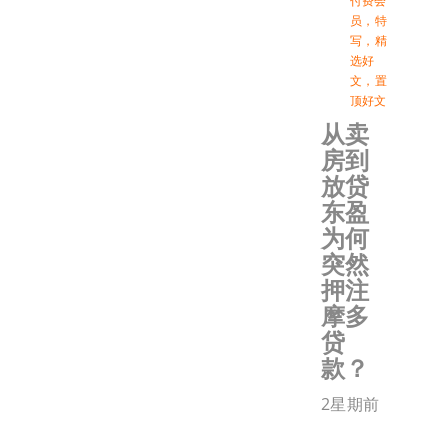
付费会
员
，
特
写
，
精
选好
文
，
置
顶好文
从卖
房到
放贷
东盈
为何
突然
押注
摩多
贷
款？
2星期前