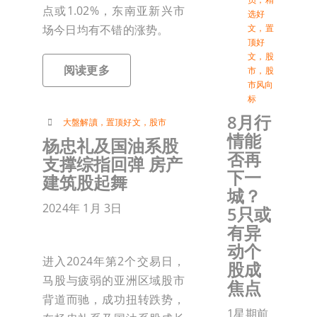
点或1.02%，东南亚新兴市
选好
场今日均有不错的涨势。
文
，
置
顶好
文
，
股
阅读更多
市
，
股
市风向
标
8月行
大盤解讀
，
置顶好文
，
股市
情能
杨忠礼及国油系股
否再
支撑综指回弹 房产
下一
建筑股起舞
城？
2024年 1月 3日
5只或
有异
动个
进入2024年第2个交易日，
股成
马股与疲弱的亚洲区域股市
焦点
背道而驰，成功扭转跌势，
1星期前