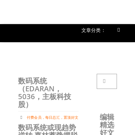
跳
过
内
容
文章分类：
Toggle
Navigat
上市公
《
首页
搜
数码系统
索：
关于我
（EDARAN，
5036，主板科技
股）
文章分
编辑
付费会员
，
每日总汇
，
置顶好文
精选
账户详
数码系统或现趋势
好文