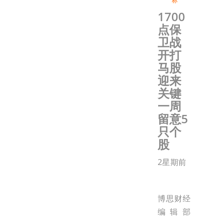
标
1700
点保
卫战
开打
马股
迎来
关键
一周
留意5
只个
股
2星期前
博思财经
编辑部