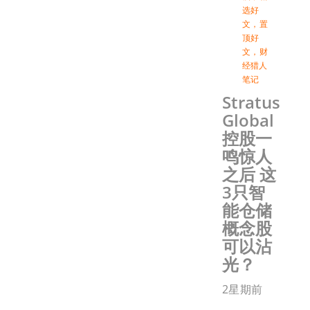
选好
文
，
置
顶好
文
，
财
经猎人
笔记
Stratus
Global
控股一
鸣惊人
之后 这
3只智
能仓储
概念股
可以沾
光？
2星期前