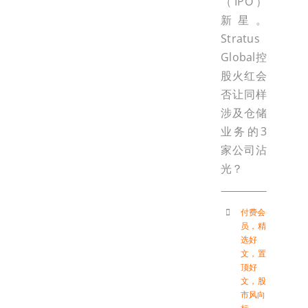
（IPO）
新星。
Stratus
Global控
股火红会
否让同样
涉及仓储
业务的3
家公司沾
光？
付费会
员
，
精
选好
文
，
置
顶好
文
，
股
市风向