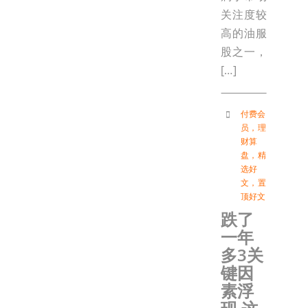
关注度较
高的油服
股之一，
[…]
付费会
员
，
理
财算
盘
，
精
选好
文
，
置
顶好文
跌了
一年
多3关
键因
素浮