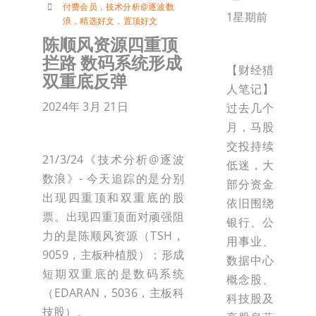
付费会员
，
技术分析@逐波数
1星期前
浪
，
精选好文
，
置顶好文
陈顺风资源四重顶
拦路 数码系统形成
【财经猎
双重底反弹
人笔记】
2024年 3月 21日
过去几个
月，马股
交投持续
21/3/24《技术分析@逐波
低迷，大
数浪》- 今天追踪的是分别
部分资金
出现四重顶和双重底的股
依旧围绕
票。出现四重顶面对顽强阻
银行、公
力的是陈顺风资源（TSH，
用事业、
9059，主板种植股）；形成
数据中心
短期双重底的是数码系统
概念股、
（EDARAN，5036，主板科
科技股及
技股）。