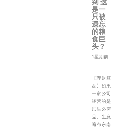
到 这
是一
只被
遗忘
的粮
食巨
头？
1星期前
【理财算
盘】如果
一家公司
经营的是
民生必需
品、生意
遍布东南