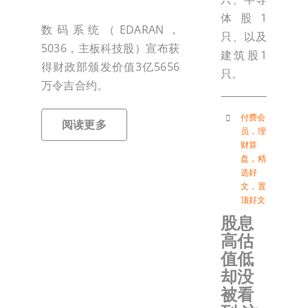
体股1
数码系统（EDARAN，
只、以及
5036，主板科技股）宣布获
建筑股1
得财政部颁发价值3亿5656
只。
万令吉合约。
付费会
阅读更多
员
，
理
财算
盘
，
精
选好
文
，
置
顶好文
股息
高估
值低
却没
被看