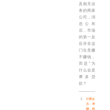
及相关业
务的两家
公司，消
息公布
后，市场
的第一反
应并非这
门生意赚
不赚钱，
而是“为
什么会是
摩多贷
款？
付费会
员
，
專
欄
，
精