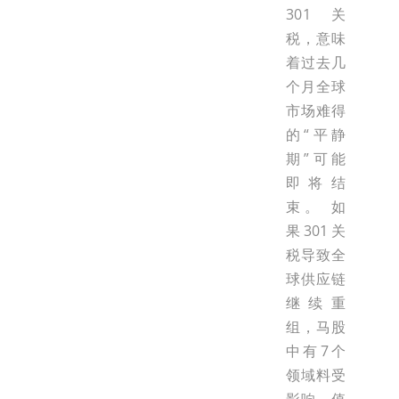
301关
税，意味
着过去几
个月全球
市场难得
的“平静
期”可能
即将结
束。 如
果301关
税导致全
球供应链
继续重
组，马股
中有7个
领域料受