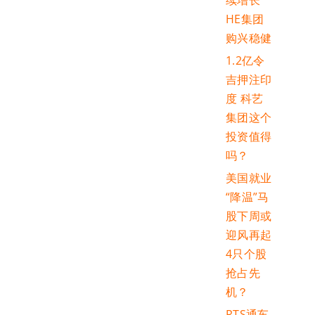
续增长
HE集团
购兴稳健
1.2亿令
吉押注印
度 科艺
集团这个
投资值得
吗？
美国就业
“降温”马
股下周或
迎风再起
4只个股
抢占先
机？
RTS通车