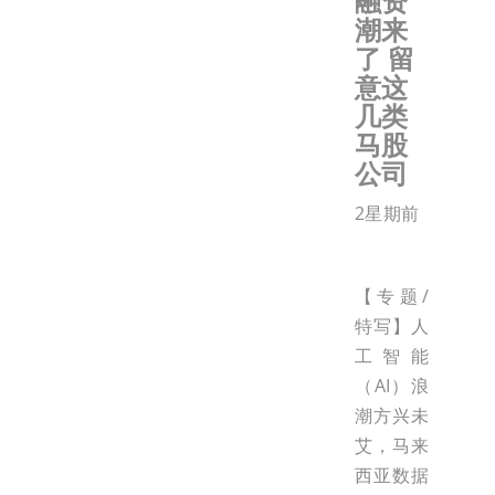
融资
潮来
了 留
意这
几类
马股
公司
2星期前
【专题/
特写】人
工智能
（AI）浪
潮方兴未
艾，马来
西亚数据