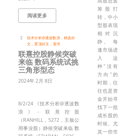
高股息蓝
筹股打
阅读更多
转，中小
型股表现
相对沉
技术分析@逐波数浪
，
精选好
静。 每
文
，
置顶好文
，
股市
逢市场进
联熹控股静候突破
入这
来临 数码系统试挑
种"没有
三角形型态
方向"的
2024年 2月 8日
时期，往
往也是资
金开始寻
8/2/24 《技术分析@逐波数
找下一批
浪》- 联熹控股
成长股的
（RANHILL，5272，主板公
时候。尤
用事业股）静候突破来临 数
其一些市