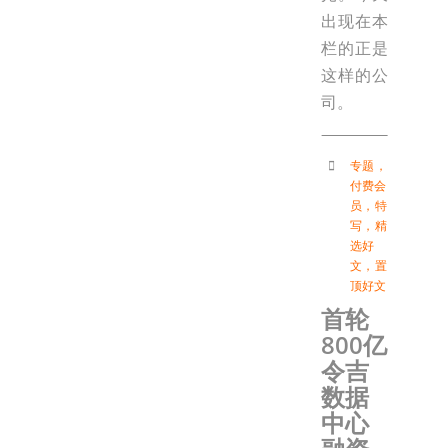
出现在本
栏的正是
这样的公
司。
专题
，
付费会
员
，
特
写
，
精
选好
文
，
置
顶好文
首轮
800亿
令吉
数据
中心