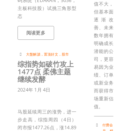
码系统（EDARAN，5036，
值不大，
主板科技股）试挑三角形型
但基本面
态
逐渐改
善、未来
阅读更多
数年拥有
明确成长
潜能的公
大盤解讀
，
置顶好文
，
股市
司，更容
综指势如破竹攻上
易因为业
1477点 柔佛主题
绩、订单
继续发酵
或新业务
2024年 1月 4日
而获得市
场重新估
值。
马股延续周三的涨势，进一
步走高，综指周四（4日）
付费会
闭市报1477.26点，涨14.89
员
，
精