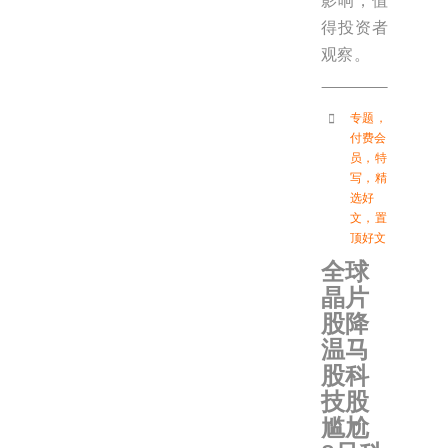
影响，值
得投资者
观察。
专题
，
付费会
员
，
特
写
，
精
选好
文
，
置
顶好文
全球
晶片
股降
温马
股科
技股
尴尬