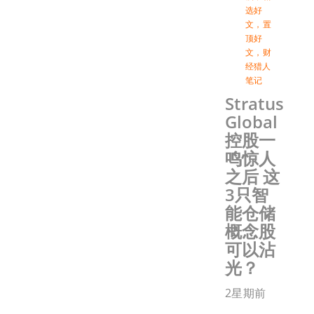
选好
文
，
置
顶好
文
，
财
经猎人
笔记
Stratus
Global
控股一
鸣惊人
之后 这
3只智
能仓储
概念股
可以沾
光？
2星期前