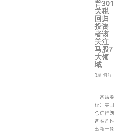
普301
关税
回归
投资
者该
关注
马股7
大领
域
3星期前
【茶话股
经】美国
总统特朗
普准备推
出新一轮