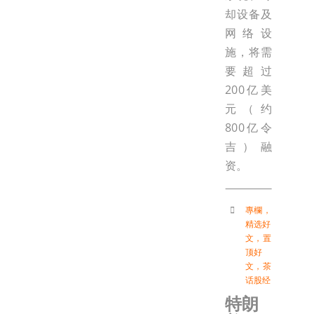
却设备及
网络设
施，将需
要超过
200亿美
元（约
800亿令
吉）融
资。
專欄
，
精选好
文
，
置
顶好
文
，
茶
话股经
特朗