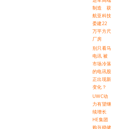
进军高端
制造 获
航亚科技
委建22
万平方尺
厂房
别只看马
电讯 被
市场冷落
的电讯股
正出现新
变化？
UWC动
力有望继
续增长
HE集团
购兴稳健