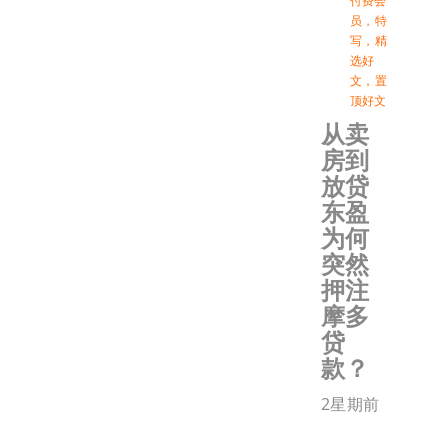
付费会
员
，
特
写
，
精
选好
文
，
置
顶好文
从卖
房到
放贷
东盈
为何
突然
押注
摩多
贷
款？
2星期前