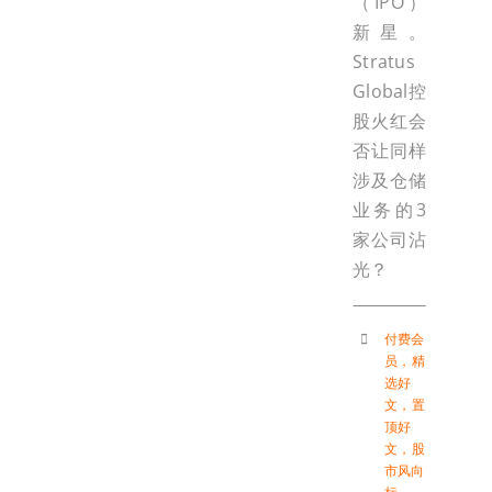
（IPO）
新星。
Stratus
Global控
股火红会
否让同样
涉及仓储
业务的3
家公司沾
光？
付费会
员
，
精
选好
文
，
置
顶好
文
，
股
市风向