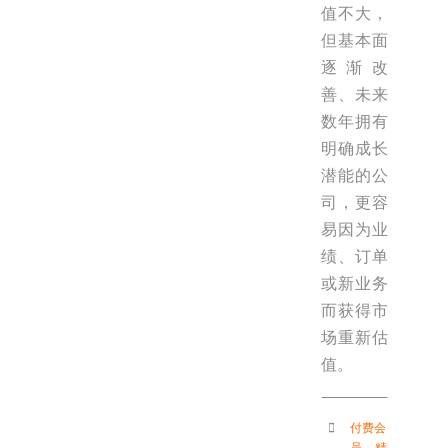
值不大，
但基本面
逐渐改
善、未来
数年拥有
明确成长
潜能的公
司，更容
易因为业
绩、订单
或新业务
而获得市
场重新估
值。
付费会
员
，
精