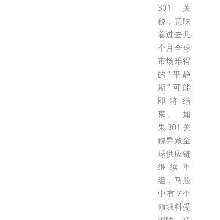
301关
税，意味
着过去几
个月全球
市场难得
的“平静
期”可能
即将结
束。 如
果301关
税导致全
球供应链
继续重
组，马股
中有7个
领域料受