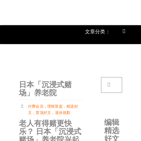
跳
过
内
容
文章分类：
Toggle
Navigat
上市公
《
首页
搜
日本「沉浸式赌
索：
关于我
场」养老院
付费会员
，
理财算盘
，
精选好
文章分
文
，
置顶好文
，
退休規劃
编辑
老人有得赌更快
精选
乐？ 日本「沉浸式
账户详
好文
赌场」养老院兴起