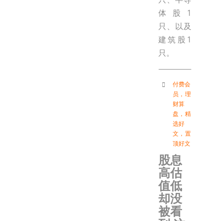
体股1
只、以及
建筑股1
只。
付费会
员
，
理
财算
盘
，
精
选好
文
，
置
顶好文
股息
高估
值低
却没
被看