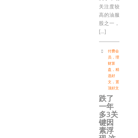
关注度较
高的油服
股之一，
[…]
付费会
员
，
理
财算
盘
，
精
选好
文
，
置
顶好文
跌了
一年
多3关
键因
素浮