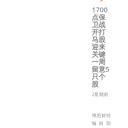
标
1700
点保
卫战
开打
马股
迎来
关键
一周
留意5
只个
股
2星期前
博思财经
编辑部