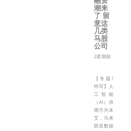
融资
潮来
了 留
意这
几类
马股
公司
2星期前
【专题/
特写】人
工智能
（AI）浪
潮方兴未
艾，马来
西亚数据