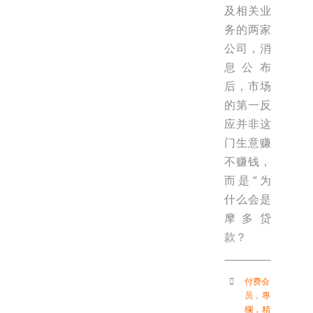
及相关业
务的两家
公司，消
息公布
后，市场
的第一反
应并非这
门生意赚
不赚钱，
而是“为
什么会是
摩多贷
款？
付费会
员
，
專
欄
，
精