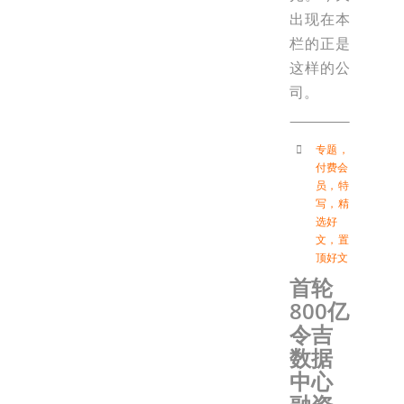
出现在本
栏的正是
这样的公
司。
专题
，
付费会
员
，
特
写
，
精
选好
文
，
置
顶好文
首轮
800亿
令吉
数据
中心