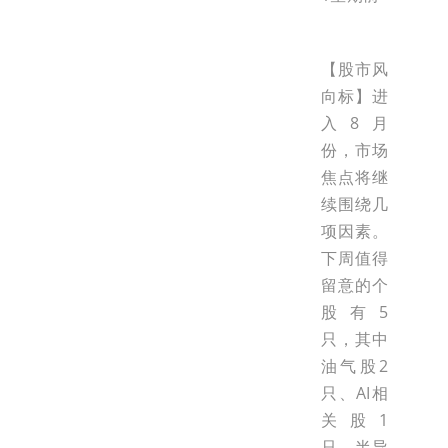
【股市风
向标】进
入8月
份，市场
焦点将继
续围绕几
项因素。
下周值得
留意的个
股有5
只，其中
油气股2
只、AI相
关股1
只、半导