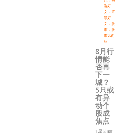
选好
文
，
置
顶好
文
，
股
市
，
股
市风向
标
8月行
情能
否再
下一
城？
5只或
有异
动个
股成
焦点
1星期前