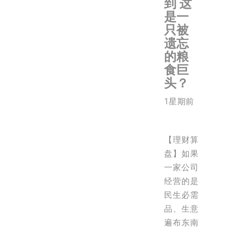
到 这
是一
只被
遗忘
的粮
食巨
头？
1星期前
【理财算
盘】如果
一家公司
经营的是
民生必需
品、生意
遍布东南