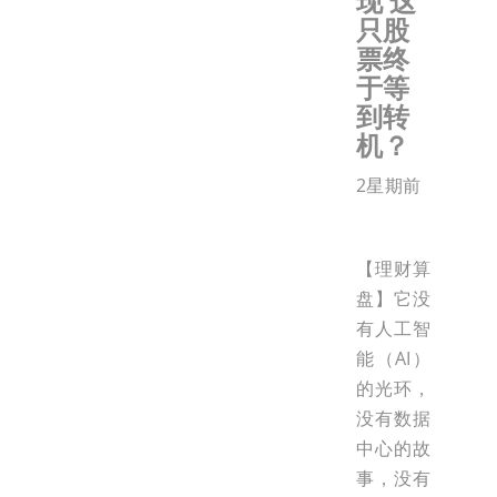
现 这
只股
票终
于等
到转
机？
2星期前
【理财算
盘】它没
有人工智
能（AI）
的光环，
没有数据
中心的故
事，没有