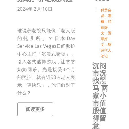
2024年 2月 16日
付
付费会
员
，
專
欄
，
精
选好
联络我
谁说养老院只能像「老人版
文
，
置
的托儿所」？日本Day
顶好
文
，
财
Service Las Vegas日间照护
加入会
经猎人
中心主打「沉浸式赌场」，
笔记
引入各式赌博游戏，让爷爷
沉闷
登入
奶奶同乐。光是接受3个月
市况
的照护，就有近93％老人表
找黑
示「更快乐」，他们做对了
马 两
什么？
家小
市值
股值
阅读更多
得留
意