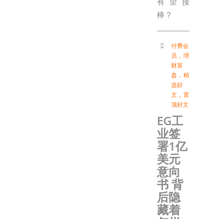
有望接
棒？
付费会
员
，
理
财算
盘
，
精
选好
文
，
置
顶好文
EG工
业签
署1亿
美元
意向
书 背
后隐
藏着