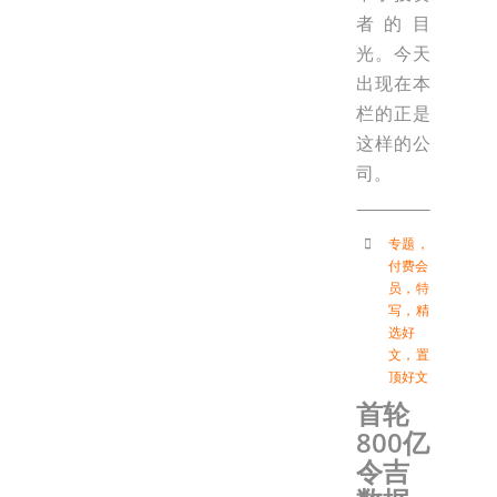
者的目
光。今天
出现在本
栏的正是
这样的公
司。
专题
，
付费会
员
，
特
写
，
精
选好
文
，
置
顶好文
首轮
800亿
令吉