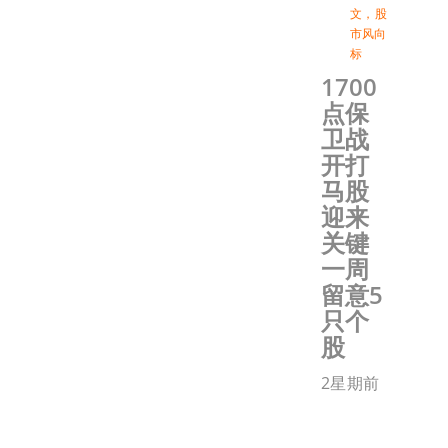
文
，
股
市风向
标
1700
点保
卫战
开打
马股
迎来
关键
一周
留意5
只个
股
2星期前