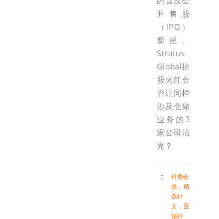
的首次公
开售股
（IPO）
新星。
Stratus
Global控
股火红会
否让同样
涉及仓储
业务的3
家公司沾
光？
付费会
员
，
精
选好
文
，
置
顶好