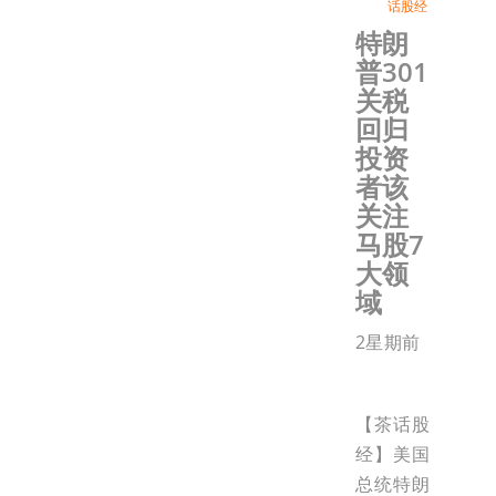
话股经
特朗
普301
关税
回归
投资
者该
关注
马股7
大领
域
2星期前
【茶话股
经】美国
总统特朗