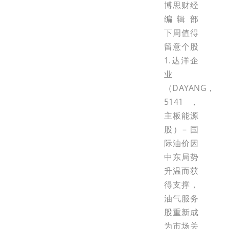
博思财经
编辑部
下周值得
留意个股
1.达洋企
业
（DAYANG，
5141，
主板能源
股）– 国
际油价因
中东局势
升温而获
得支撑，
油气服务
股重新成
为市场关