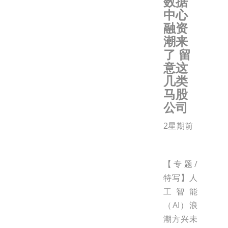
数据
中心
融资
潮来
了 留
意这
几类
马股
公司
2星期前
【专题/
特写】人
工智能
（AI）浪
潮方兴未