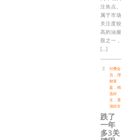
注焦点。
属于市场
关注度较
高的油服
股之一，
[…]
付费会
员
，
理
财算
盘
，
精
选好
文
，
置
顶好文
跌了
一年
多3关