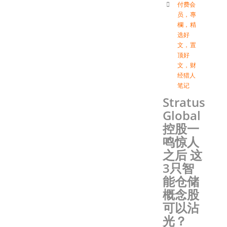
付费会
员
，
專
欄
，
精
选好
文
，
置
顶好
文
，
财
经猎人
笔记
Stratus
Global
控股一
鸣惊人
之后 这
3只智
能仓储
概念股
可以沾
光？