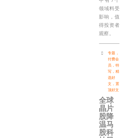
中有7个
领域料受
影响，值
得投资者
观察。
专题
，
付费会
员
，
特
写
，
精
选好
文
，
置
顶好文
全球
晶片
股降
温马
股科