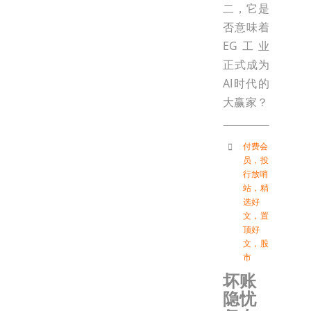
二，它是
否意味着
EG工业
正式成为
AI时代的
大赢家？
付费会
员
，
投
行放哨
站
，
精
选好
文
，
置
顶好
文
，
股
市
坏账
隐忧