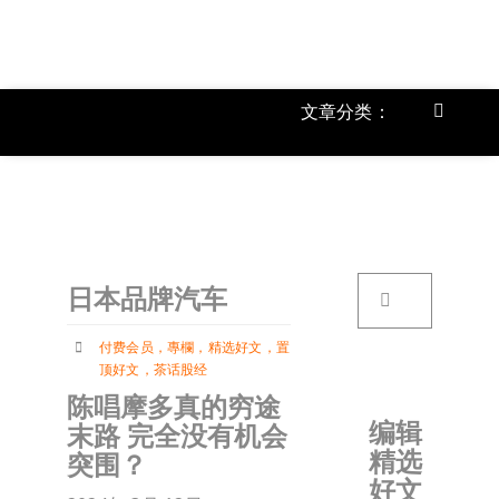
跳
过
内
容
文章分类：
Toggle
Navigat
上市公
《
首页
搜
日本品牌汽车
索：
关于我
付费会员
，
專欄
，
精选好文
，
置
顶好文
，
茶话股经
文章分
陈唱摩多真的穷途
编辑
末路 完全没有机会
精选
突围？
账户详
好文