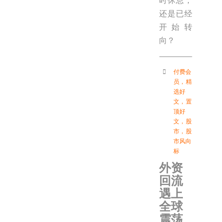
时休息，
还是已经
开始转
向？
付费会
员
，
精
选好
文
，
置
顶好
文
，
股
市
，
股
市风向
标
外资
回流
遇上
全球
震荡