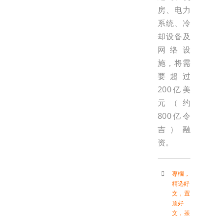
房、电力
系统、冷
却设备及
网络设
施，将需
要超过
200亿美
元（约
800亿令
吉）融
资。
專欄
，
精选好
文
，
置
顶好
文
，
茶