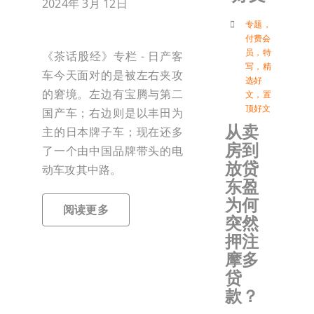
2024年 3月 12日
付
专题
，
付费会
员
，
特
《茶话股经》专栏 - 日产客
写
，
精
联络我
车今天面对的是被左右夹攻
选好
的窘境。左边有宝腾与第二
文
，
置
顶好文
国产车；右边则是以丰田为
加入会
从卖
主的日本牌子车；现在还多
房到
了一个由中国品牌带头的电
登入
放贷
动车攻其中路。
东盈
为何
阅读更多
突然
押注
摩多
贷
款？