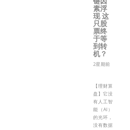
键因
素浮
现 这
只股
票终
于等
到转
机？
2星期前
【理财算
盘】它没
有人工智
能（AI）
的光环，
没有数据