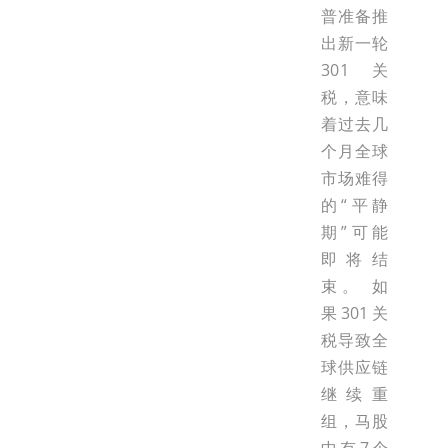
普准备推
出新一轮
301关
税，意味
着过去几
个月全球
市场难得
的“平静
期”可能
即将结
束。 如
果301关
税导致全
球供应链
继续重
组，马股