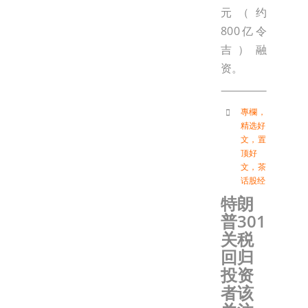
元（约
800亿令
吉）融
资。
專欄
，
精选好
文
，
置
顶好
文
，
茶
话股经
特朗
普301
关税
回归
投资
者该