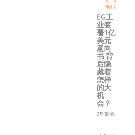
文
，
置
顶好文
EG工
业签
署1亿
美元
意向
书 背
后隐
藏着
怎样
的大
机
会？
3星期前