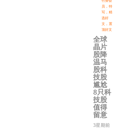
付费会
员
，
特
写
，
精
选好
文
，
置
顶好文
全球
晶片
股降
温马
股科
技股
尴尬
8只科
技股
值得
留意
3星期前