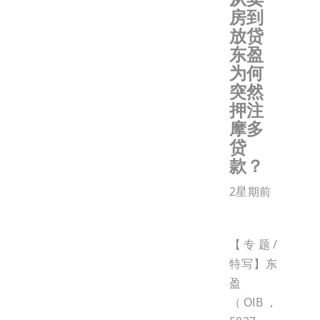
房到
放贷
东盈
为何
突然
押注
摩多
贷
款？
2星期前
【专题/
特写】东
盈
（OIB，