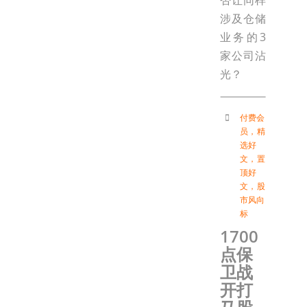
否让同样
涉及仓储
业务的3
家公司沾
光？
付费会
员
，
精
选好
文
，
置
顶好
文
，
股
市风向
标
1700
点保
卫战
开打