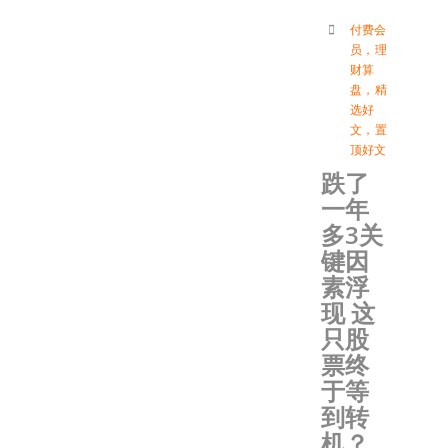
付费会
员
，
理
财算
盘
，
精
选好
文
，
置
顶好文
跌了
一年
多3关
键因
素浮
现 这
只股
票终
于等
到转
机？