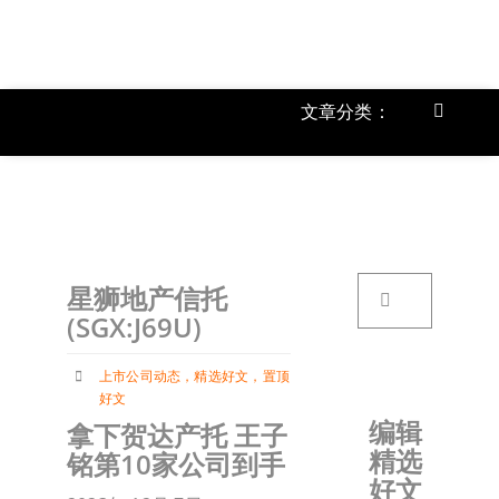
跳
过
内
容
文章分类：
Toggle
Navigat
上市公
《
首页
搜
星狮地产信托
索：
关于我
(SGX:J69U)
上市公司动态
，
精选好文
，
置顶
文章分
好文
编辑
拿下贺达产托 王子
精选
铭第10家公司到手
账户详
好文