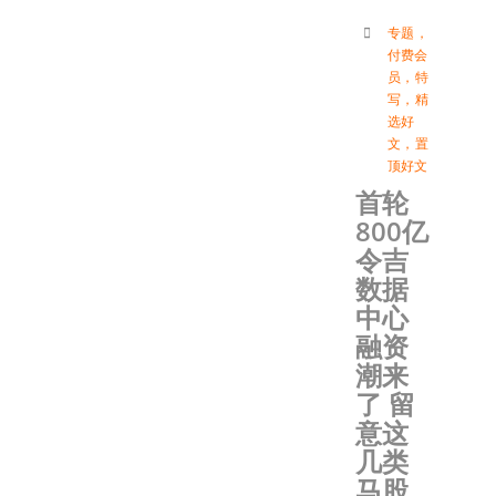
专题
，
付费会
员
，
特
写
，
精
选好
文
，
置
顶好文
首轮
800亿
令吉
数据
中心
融资
潮来
了 留
意这
几类
马股