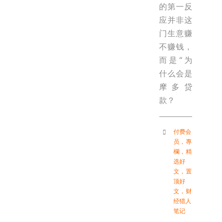
的第一反
应并非这
门生意赚
不赚钱，
而是“为
什么会是
摩多贷
款？
付费会
员
，
專
欄
，
精
选好
文
，
置
顶好
文
，
财
经猎人
笔记