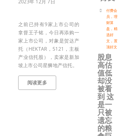
2023年 12月 7日
付
付费会
员
，
理
财算
之前已持有9家上市公司的
盘
，
精
联络我
拿督王子铭，今日再添购一
选好
家上市公司，对象是贺达产
文
，
置
顶好文
托（HEKTAR，5121，主板
加入会
股息
产业信托股），卖家是新加
高估
坡上市公司星狮地产信托。
登入
值低
却没
阅读更多
被看
到 这
是一
只被
遗忘
的粮
食巨