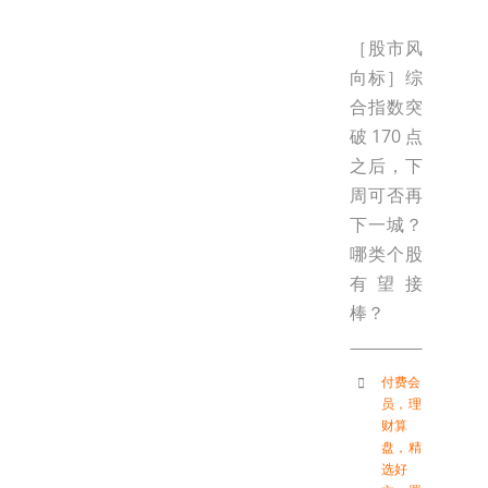
［股市风
向标］综
合指数突
破170点
之后，下
周可否再
下一城？
哪类个股
有望接
棒？
付费会
员
，
理
财算
盘
，
精
选好