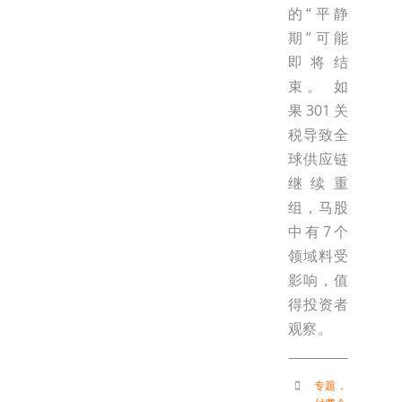
的“平静
期”可能
即将结
束。 如
果301关
税导致全
球供应链
继续重
组，马股
中有7个
领域料受
影响，值
得投资者
观察。
专题
，