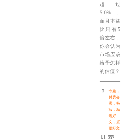
超过
5.0%，
而且本益
比只有5
倍左右，
你会认为
市场应该
给予怎样
的估值？
专题
，
付费会
员
，
特
写
，
精
选好
文
，
置
顶好文
从卖