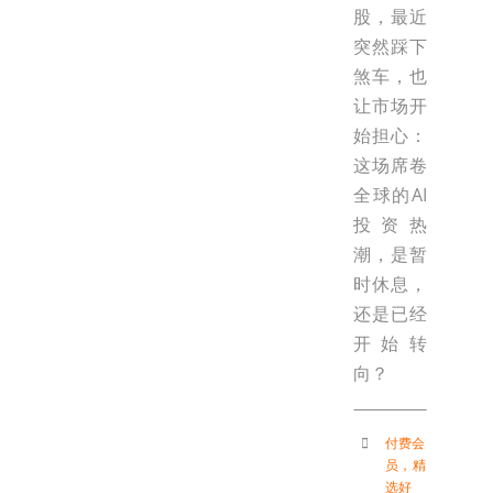
股，最近
突然踩下
煞车，也
让市场开
始担心：
这场席卷
全球的AI
投资热
潮，是暂
时休息，
还是已经
开始转
向？
付费会
员
，
精
选好