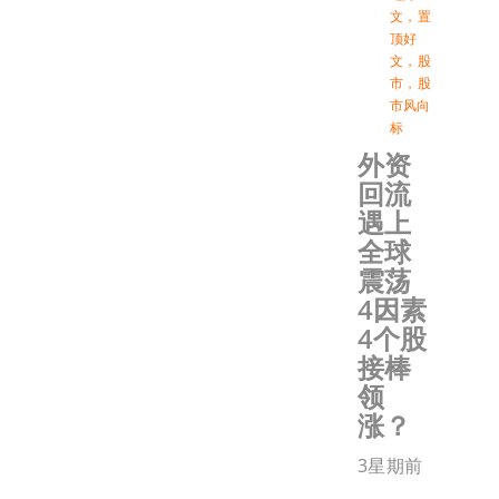
文
，
置
顶好
文
，
股
市
，
股
市风向
标
外资
回流
遇上
全球
震荡
4因素
4个股
接棒
领
涨？
3星期前