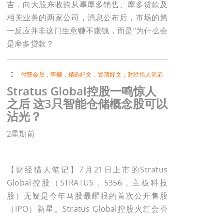
吉，向大股东收购从事摩多销售、摩多贷款及
相关业务的两家公司，消息公布后，市场的第
一反应并非这门生意赚不赚钱，而是“为什么会
是摩多贷款？
付费会员
，
專欄
，
精选好文
，
置顶好文
，
财经猎人笔记
Stratus Global控股一鸣惊人
之后 这3只智能仓储概念股可以
沾光？
2星期前
【财经猎人笔记】7月21日上市的Stratus
Global控股（STRATUS，5356，主板科技
股）无疑是今年马股最耀眼的首次公开售股
（IPO）新星。Stratus Global控股火红会否