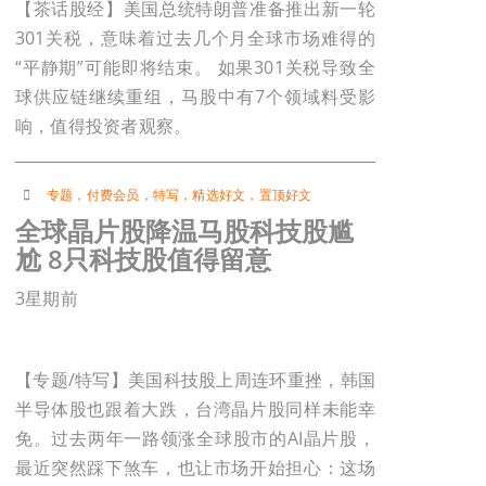
【茶话股经】美国总统特朗普准备推出新一轮
301关税，意味着过去几个月全球市场难得的
“平静期”可能即将结束。 如果301关税导致全
球供应链继续重组，马股中有7个领域料受影
响，值得投资者观察。
专题
，
付费会员
，
特写
，
精选好文
，
置顶好文
全球晶片股降温马股科技股尴
尬 8只科技股值得留意
3星期前
【专题/特写】美国科技股上周连环重挫，韩国
半导体股也跟着大跌，台湾晶片股同样未能幸
免。过去两年一路领涨全球股市的AI晶片股，
最近突然踩下煞车，也让市场开始担心：这场