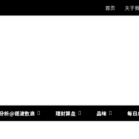
首页
关于
分析@逐波数浪
理财算盘
品味
每日