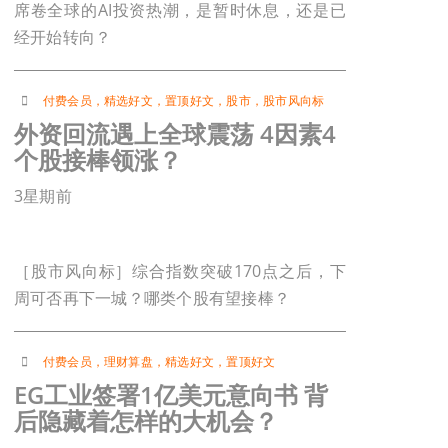
席卷全球的AI投资热潮，是暂时休息，还是已
经开始转向？
付费会员
，
精选好文
，
置顶好文
，
股市
，
股市风向标
外资回流遇上全球震荡 4因素4
个股接棒领涨？
3星期前
［股市风向标］综合指数突破170点之后，下
周可否再下一城？哪类个股有望接棒？
付费会员
，
理财算盘
，
精选好文
，
置顶好文
EG工业签署1亿美元意向书 背
后隐藏着怎样的大机会？