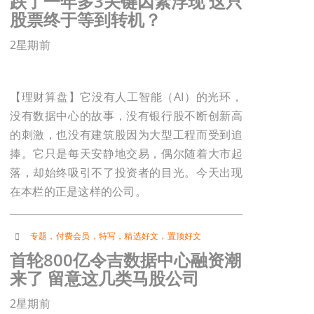
跌了一年多3关键因素浮现 这只
股票终于等到转机？
2星期前
【理财算盘】它没有人工智能（AI）的光环，
没有数据中心的故事，没有银行股不断创新高
的刺激，也没有建筑股因为大型工程而受到追
捧。它只是每天安静地交易，偶尔随着大市起
落，却始终吸引不了投资者的目光。今天出现
在本栏的正是这样的公司。
专题
，
付费会员
，
特写
，
精选好文
，
置顶好文
首轮800亿令吉数据中心融资潮
来了 留意这几类马股公司
2星期前