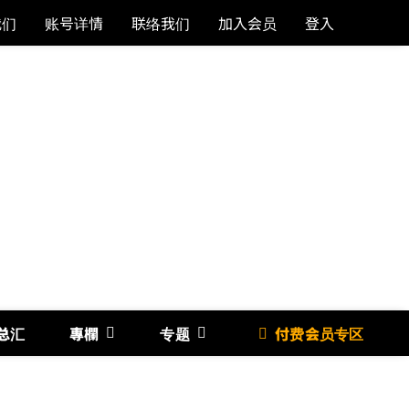
我们
账号详情
联络我们
加入会员
登入
总汇
專欄
专题
付费会员专区
《博