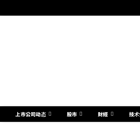
跳
过
内
容
上市公司动态
股市
財經
技术