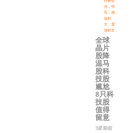
付费会
员
，
特
写
，
精
选好
文
，
置
顶好文
全球
晶片
股降
温马
股科
技股
尴尬
8只科
技股
值得
留意
3星期前