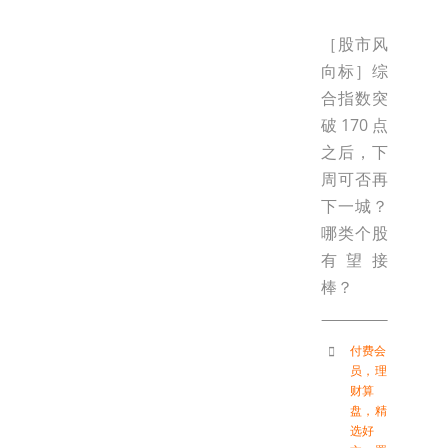
［股市风
向标］综
合指数突
破170点
之后，下
周可否再
下一城？
哪类个股
有望接
棒？
付费会
员
，
理
财算
盘
，
精
选好