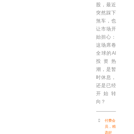
股，最近
突然踩下
煞车，也
让市场开
始担心：
这场席卷
全球的AI
投资热
潮，是暂
时休息，
还是已经
开始转
向？
付费会
员
，
精
选好