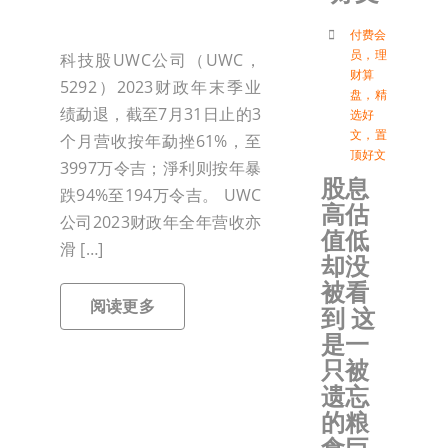
付
付费会
员
，
理
科技股UWC公司（UWC，
财算
5292）2023财政年末季业
盘
，
精
联络我
绩勐退，截至7月31日止的3
选好
文
，
置
个月营收按年勐挫61%，至
顶好文
加入会
3997万令吉；淨利则按年暴
股息
跌94%至194万令吉。 UWC
高估
公司2023财政年全年营收亦
登入
值低
滑 […]
却没
被看
阅读更多
到 这
是一
只被
遗忘
的粮
食巨