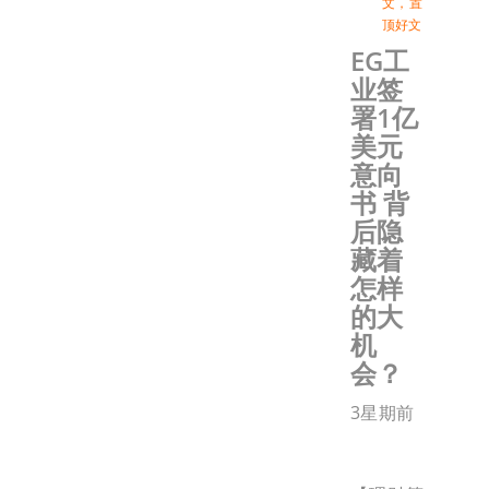
文
，
置
顶好文
EG工
业签
署1亿
美元
意向
书 背
后隐
藏着
怎样
的大
机
会？
3星期前