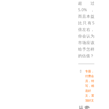
超过
5.0%，
而且本益
比只有5
倍左右，
你会认为
市场应该
给予怎样
的估值？
专题
，
付费会
员
，
特
写
，
精
选好
文
，
置
顶好文
从卖