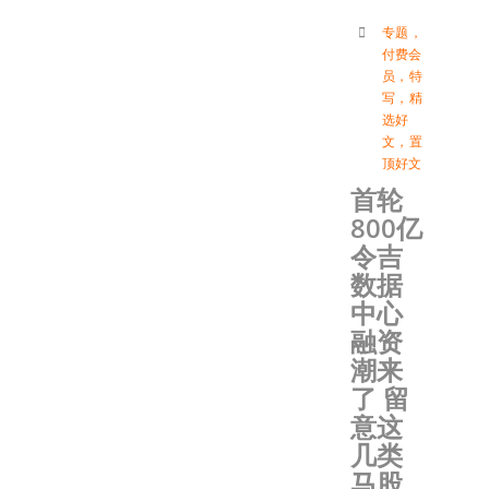
专题
，
付费会
员
，
特
写
，
精
选好
文
，
置
顶好文
首轮
800亿
令吉
数据
中心
融资
潮来
了 留
意这
几类
马股