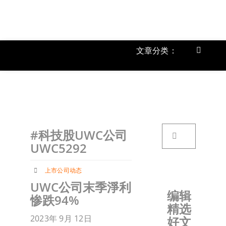
跳
过
内
容
文章分类：
Toggle
Navigat
上市公
《
首页
搜
#科技股UWC公司
索：
关于我
UWC5292
上市公司动态
文章分
UWC公司末季淨利
编辑
惨跌94%
精选
账户详
2023年 9月 12日
好文