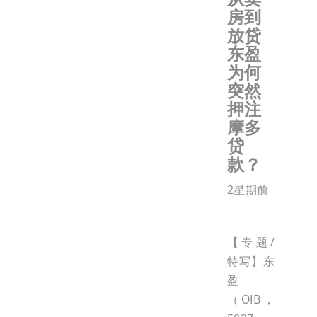
房到
放贷
东盈
为何
突然
押注
摩多
贷
款？
2星期前
【专题/
特写】东
盈
（OIB，