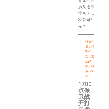
否让同样
涉及仓储
业务的3
家公司沾
光？
付费会
员
，
精
选好
文
，
置
顶好
文
，
股
市风向
标
1700
点保
卫战
开打