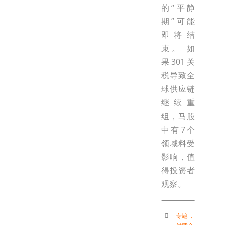
的“平静
期”可能
即将结
束。 如
果301关
税导致全
球供应链
继续重
组，马股
中有7个
领域料受
影响，值
得投资者
观察。
专题
，