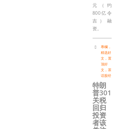
元（约
800亿令
吉）融
资。
專欄
，
精选好
文
，
置
顶好
文
，
茶
话股经
特朗
普301
关税
回归
投资
者该