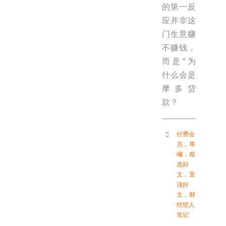
的第一反
应并非这
门生意赚
不赚钱，
而是“为
什么会是
摩多贷
款？
付费会
员
，
專
欄
，
精
选好
文
，
置
顶好
文
，
财
经猎人
笔记