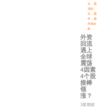
文
，
置
顶好
文
，
股
市
，
股
市风向
标
外资
回流
遇上
全球
震荡
4因素
4个股
接棒
领
涨？
3星期前