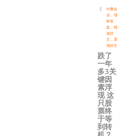
付费会
员
，
理
财算
盘
，
精
选好
文
，
置
顶好文
跌了
一年
多3关
键因
素浮
现 这
只股
票终
于等
到转
机？