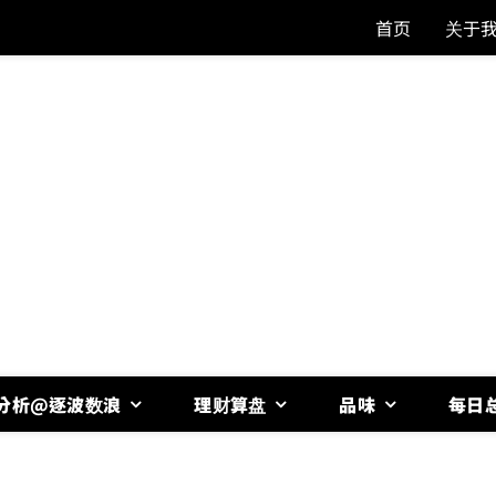
首页
关于
分析@逐波数浪
理财算盘
品味
每日