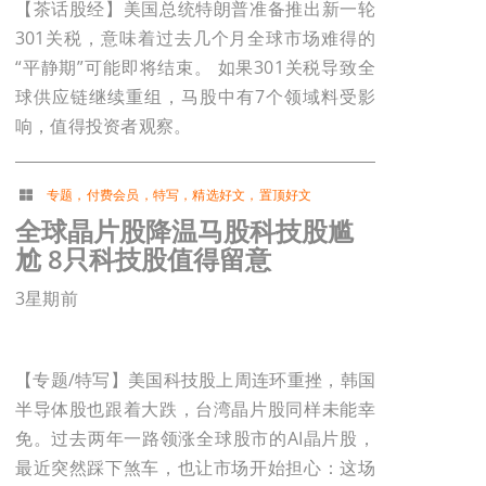
【茶话股经】美国总统特朗普准备推出新一轮
301关税，意味着过去几个月全球市场难得的
“平静期”可能即将结束。 如果301关税导致全
球供应链继续重组，马股中有7个领域料受影
响，值得投资者观察。
专题
，
付费会员
，
特写
，
精选好文
，
置顶好文
全球晶片股降温马股科技股尴
尬 8只科技股值得留意
3星期前
【专题/特写】美国科技股上周连环重挫，韩国
半导体股也跟着大跌，台湾晶片股同样未能幸
免。过去两年一路领涨全球股市的AI晶片股，
最近突然踩下煞车，也让市场开始担心：这场