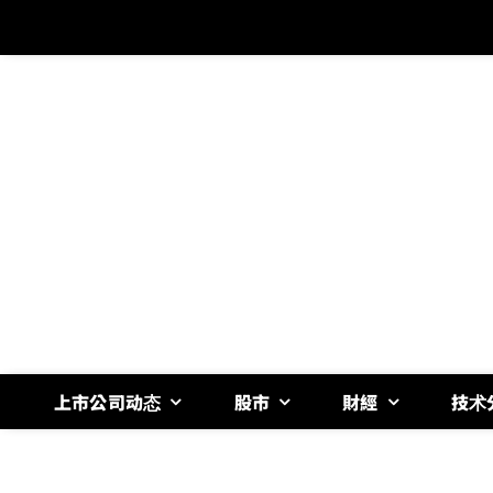
跳
过
内
容
上市公司动态
股市
財經
技术