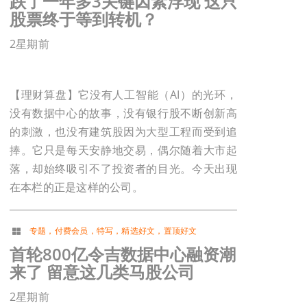
跌了一年多3关键因素浮现 这只
股票终于等到转机？
2星期前
【理财算盘】它没有人工智能（AI）的光环，
没有数据中心的故事，没有银行股不断创新高
的刺激，也没有建筑股因为大型工程而受到追
捧。它只是每天安静地交易，偶尔随着大市起
落，却始终吸引不了投资者的目光。今天出现
在本栏的正是这样的公司。
专题
，
付费会员
，
特写
，
精选好文
，
置顶好文
首轮800亿令吉数据中心融资潮
来了 留意这几类马股公司
2星期前