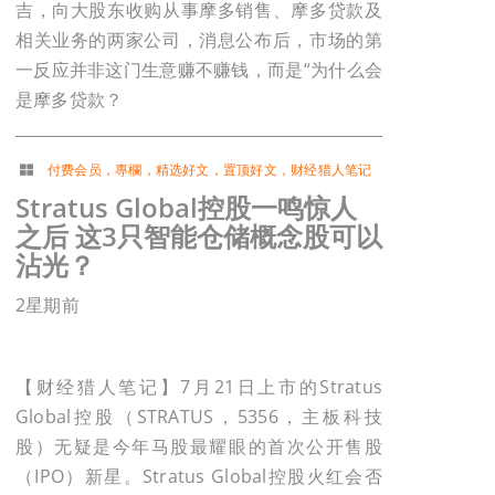
吉，向大股东收购从事摩多销售、摩多贷款及
相关业务的两家公司，消息公布后，市场的第
一反应并非这门生意赚不赚钱，而是“为什么会
是摩多贷款？
付费会员
，
專欄
，
精选好文
，
置顶好文
，
财经猎人笔记
Stratus Global控股一鸣惊人
之后 这3只智能仓储概念股可以
沾光？
2星期前
【财经猎人笔记】7月21日上市的Stratus
Global控股（STRATUS，5356，主板科技
股）无疑是今年马股最耀眼的首次公开售股
（IPO）新星。Stratus Global控股火红会否