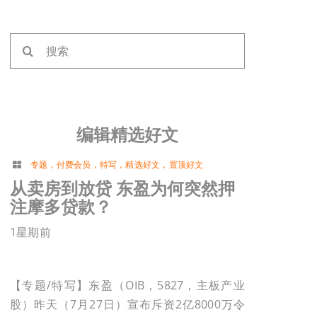
搜
索：
编辑精选好文
专题
，
付费会员
，
特写
，
精选好文
，
置顶好文
从卖房到放贷 东盈为何突然押
注摩多贷款？
1星期前
【专题/特写】东盈（OIB，5827，主板产业
股）昨天（7月27日）宣布斥资2亿8000万令