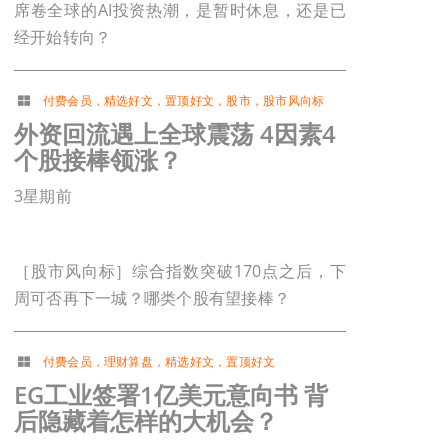
席卷全球的AI投资热潮，是暂时休息，还是已
经开始转向？
付费会员
，
精选好文
，
置顶好文
，
股市
，
股市风向标
外资回流遇上全球震荡 4因素4
个股接棒领涨？
3星期前
［股市风向标］综合指数突破170点之后，下
周可否再下一城？哪类个股有望接棒？
付费会员
，
理财算盘
，
精选好文
，
置顶好文
EG工业签署1亿美元意向书 背
后隐藏着怎样的大机会？