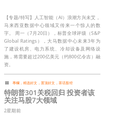
【专题/特写】人工智能（AI）浪潮方兴未艾，
马来西亚数据中心领域又传来一个惊人的数
字。 周一（7月20日），标普全球评级（S&P
Global Ratings），大马数据中心未来3年为
了建设机房、电力系统、冷却设备及网络设
施，将需要超过200亿美元（约800亿令吉）融
资。
專欄
，
精选好文
，
置顶好文
，
茶话股经
特朗普301关税回归 投资者该
关注马股7大领域
2星期前