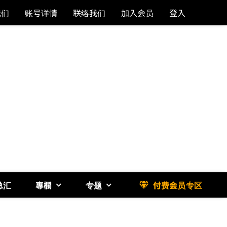
我们
账号详情
联络我们
加入会员
登入
总汇
專欄
专题
付费会员专区
《博