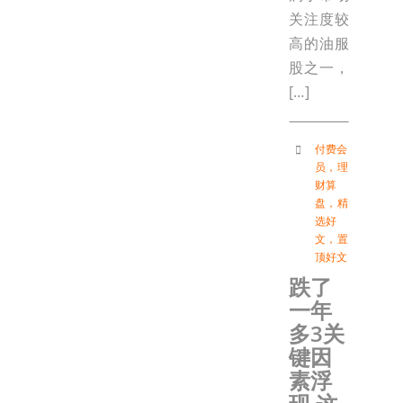
关注度较
高的油服
股之一，
[…]
付费会
员
，
理
财算
盘
，
精
选好
文
，
置
顶好文
跌了
一年
多3关
键因
素浮