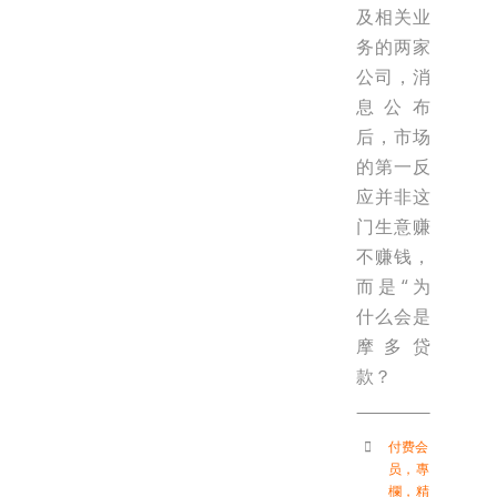
及相关业
务的两家
公司，消
息公布
后，市场
的第一反
应并非这
门生意赚
不赚钱，
而是“为
什么会是
摩多贷
款？
付费会
员
，
專
欄
，
精