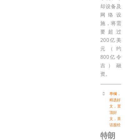
却设备及
网络设
施，将需
要超过
200亿美
元（约
800亿令
吉）融
资。
專欄
，
精选好
文
，
置
顶好
文
，
茶
话股经
特朗