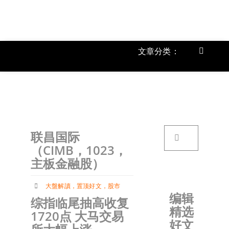
跳
过
内
容
文章分类：
Toggle
Navigat
上市公
《
首页
搜
联昌国际
索：
关于我
（CIMB，1023，
主板金融股）
文章分
大盤解讀
，
置顶好文
，
股市
编辑
综指临尾抽高收复
精选
账户详
1720点 大马交易
好文