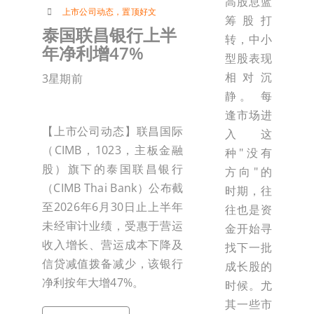
高股息蓝
上市公司动态
，
置顶好文
筹股打
泰国联昌银行上半
转，中小
年净利增47%
型股表现
相对沉
3星期前
静。 每
逢市场进
【上市公司动态】联昌国际
入这
（CIMB，1023，主板金融
种"没有
股）旗下的泰国联昌银行
方向"的
（CIMB Thai Bank）公布截
时期，往
至2026年6月30日止上半年
往也是资
未经审计业绩，受惠于营运
金开始寻
收入增长、营运成本下降及
找下一批
信贷减值拨备减少，该银行
成长股的
净利按年大增47%。
时候。尤
其一些市