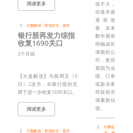
阅读更多
值不大，
但基本面
逐渐改
大盤解讀
，
置顶好文
，
股市
善、未来
银行股再发力综指
数年拥有
收复1690关口
明确成长
潜能的公
2个月前
司，更容
易因为业
绩、订单
【大盘解读】马股周五（5
或新业务
日）2连升，在银行股的支
而获得市
撑下进一步收复1690关口。
场重新估
值。
阅读更多
付费会
大盤解讀
，
置顶好文
，
股市
员
，
精