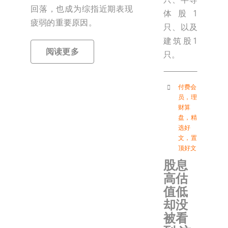
回落，也成为综指近期表现
体股1
疲弱的重要原因。
只、以及
建筑股1
阅读更多
只。
付费会
员
，
理
财算
盘
，
精
选好
文
，
置
顶好文
股息
高估
值低
却没
被看