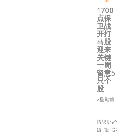
标
1700
点保
卫战
开打
马股
迎来
关键
一周
留意5
只个
股
2星期前
博思财经
编辑部