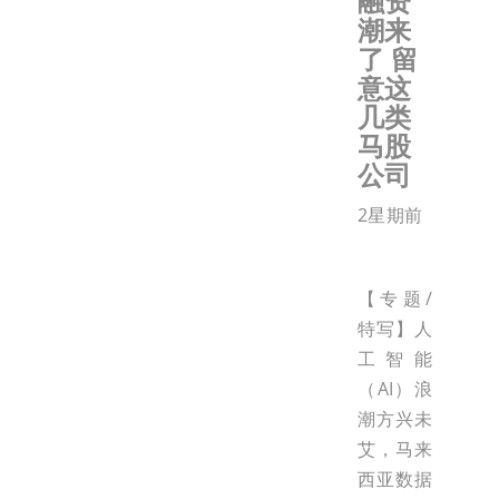
融资
潮来
了 留
意这
几类
马股
公司
2星期前
【专题/
特写】人
工智能
（AI）浪
潮方兴未
艾，马来
西亚数据