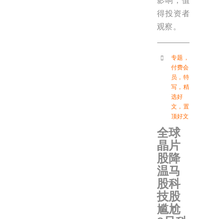
影响，值
得投资者
观察。
专题
，
付费会
员
，
特
写
，
精
选好
文
，
置
顶好文
全球
晶片
股降
温马
股科
技股
尴尬