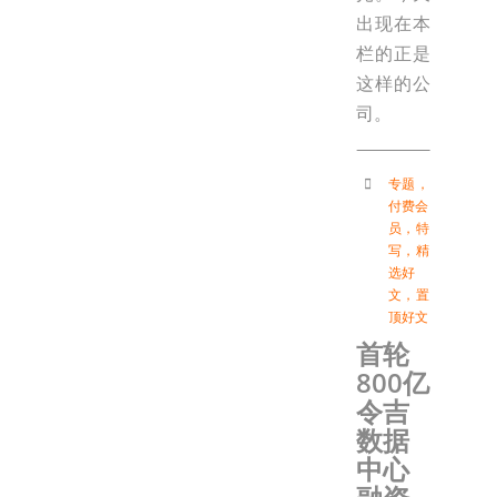
出现在本
栏的正是
这样的公
司。
专题
，
付费会
员
，
特
写
，
精
选好
文
，
置
顶好文
首轮
800亿
令吉
数据
中心