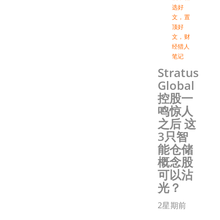
选好
文
，
置
顶好
文
，
财
经猎人
笔记
Stratus
Global
控股一
鸣惊人
之后 这
3只智
能仓储
概念股
可以沾
光？
2星期前