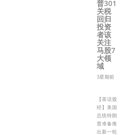
普301
关税
回归
投资
者该
关注
马股7
大领
域
3星期前
【茶话股
经】美国
总统特朗
普准备推
出新一轮