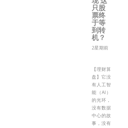
现 这
只股
票终
于等
到转
机？
2星期前
【理财算
盘】它没
有人工智
能（AI）
的光环，
没有数据
中心的故
事，没有