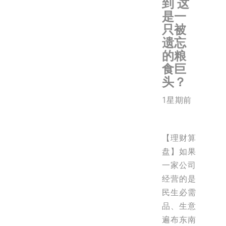
到 这
是一
只被
遗忘
的粮
食巨
头？
1星期前
【理财算
盘】如果
一家公司
经营的是
民生必需
品、生意
遍布东南