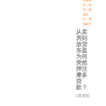
付费会
员
，
特
写
，
精
选好
文
，
置
顶好文
从卖
房到
放贷
东盈
为何
突然
押注
摩多
贷
款？
2星期前