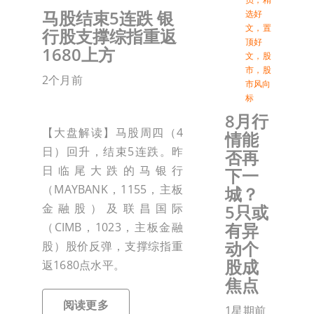
马股结束5连跌 银
选好
文
，
置
行股支撑综指重返
顶好
1680上方
文
，
股
市
，
股
2个月前
市风向
标
8月行
【大盘解读】马股周四（4
情能
日）回升，结束5连跌。昨
否再
日临尾大跌的马银行
下一
（MAYBANK，1155，主板
城？
5只或
金融股）及联昌国际
有异
（CIMB，1023，主板金融
动个
股）股价反弹，支撑综指重
股成
返1680点水平。
焦点
阅读更多
1星期前