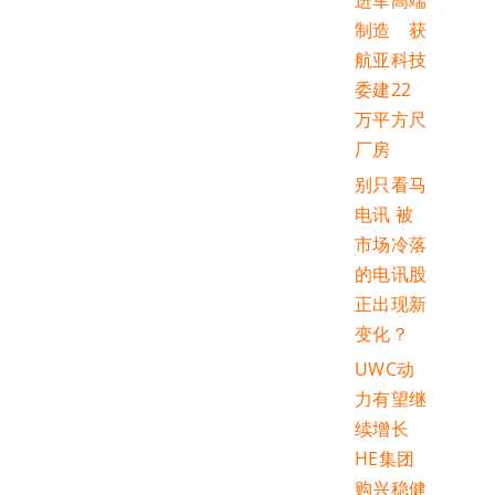
进军高端
制造 获
航亚科技
委建22
万平方尺
厂房
别只看马
电讯 被
市场冷落
的电讯股
正出现新
变化？
UWC动
力有望继
续增长
HE集团
购兴稳健