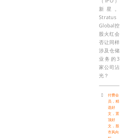
（IPO）
新星。
Stratus
Global控
股火红会
否让同样
涉及仓储
业务的3
家公司沾
光？
付费会
员
，
精
选好
文
，
置
顶好
文
，
股
市风向