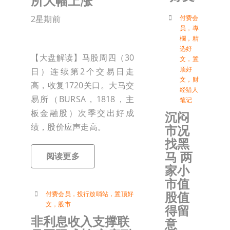
所大幅上涨
付
付费会
2星期前
员
，
專
欄
，
精
选好
联络我
【大盘解读】马股周四（30
文
，
置
顶好
日）连续第2个交易日走
文
，
财
加入会
高，收复1720关口。大马交
经猎人
易所（BURSA，1818，主
笔记
板金融股）次季交出好成
沉闷
登入
绩，股价应声走高。
市况
找黑
马 两
阅读更多
家小
市值
股值
付费会员
，
投行放哨站
，
置顶好
文
，
股市
得留
非利息收入支撑联
意