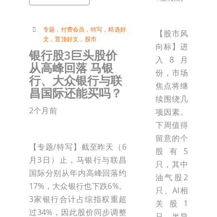
专题
，
付费会员
，
特写
，
精选好
【股市风
文
，
置顶好文
，
股市
向标】进
银行股3巨头股价
入8月
从高峰回落 马银
份，市场
行、大众银行与联
焦点将继
昌国际还能买吗？
续围绕几
2个月前
项因素。
下周值得
留意的个
【专题/特写】截至昨天（6
股有5
月3日）止，马银行与联昌
只，其中
国际分别从年内高峰回落约
油气股2
17%，大众银行也下跌6%。
只、AI相
3家银行合计占综指权重超
关股1
过34%，因此股价同步调整
只、半导