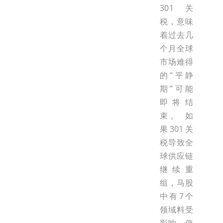
301关
税，意味
着过去几
个月全球
市场难得
的“平静
期”可能
即将结
束。 如
果301关
税导致全
球供应链
继续重
组，马股
中有7个
领域料受