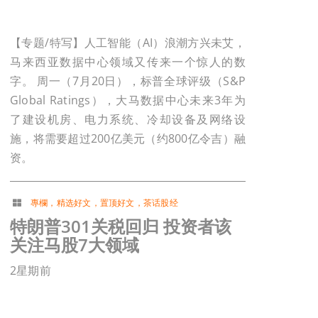
【专题/特写】人工智能（AI）浪潮方兴未艾，
马来西亚数据中心领域又传来一个惊人的数
字。 周一（7月20日），标普全球评级（S&P
Global Ratings），大马数据中心未来3年为
了建设机房、电力系统、冷却设备及网络设
施，将需要超过200亿美元（约800亿令吉）融
资。
專欄
，
精选好文
，
置顶好文
，
茶话股经
特朗普301关税回归 投资者该
关注马股7大领域
2星期前