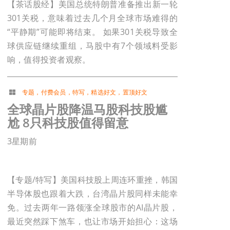
【茶话股经】美国总统特朗普准备推出新一轮
301关税，意味着过去几个月全球市场难得的
“平静期”可能即将结束。 如果301关税导致全
球供应链继续重组，马股中有7个领域料受影
响，值得投资者观察。
专题
，
付费会员
，
特写
，
精选好文
，
置顶好文
全球晶片股降温马股科技股尴
尬 8只科技股值得留意
3星期前
【专题/特写】美国科技股上周连环重挫，韩国
半导体股也跟着大跌，台湾晶片股同样未能幸
免。过去两年一路领涨全球股市的AI晶片股，
最近突然踩下煞车，也让市场开始担心：这场