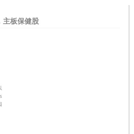
0，主板保健股
以
s
园