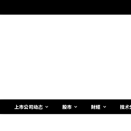
跳
过
内
容
上市公司动态
股市
財經
技术