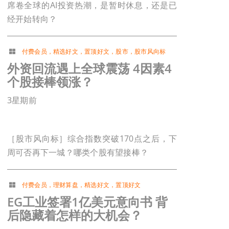
席卷全球的AI投资热潮，是暂时休息，还是已
经开始转向？
付费会员
，
精选好文
，
置顶好文
，
股市
，
股市风向标
外资回流遇上全球震荡 4因素4
个股接棒领涨？
3星期前
［股市风向标］综合指数突破170点之后，下
周可否再下一城？哪类个股有望接棒？
付费会员
，
理财算盘
，
精选好文
，
置顶好文
EG工业签署1亿美元意向书 背
后隐藏着怎样的大机会？