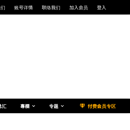
我们
账号详情
联络我们
加入会员
登入
总汇
專欄
专题
付费会员专区
《博