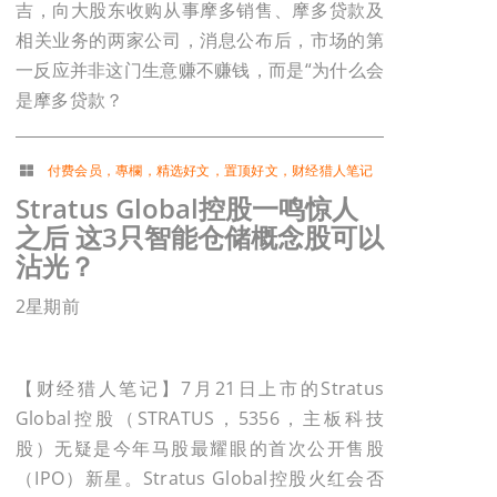
吉，向大股东收购从事摩多销售、摩多贷款及
相关业务的两家公司，消息公布后，市场的第
一反应并非这门生意赚不赚钱，而是“为什么会
是摩多贷款？
付费会员
，
專欄
，
精选好文
，
置顶好文
，
财经猎人笔记
Stratus Global控股一鸣惊人
之后 这3只智能仓储概念股可以
沾光？
2星期前
【财经猎人笔记】7月21日上市的Stratus
Global控股（STRATUS，5356，主板科技
股）无疑是今年马股最耀眼的首次公开售股
（IPO）新星。Stratus Global控股火红会否