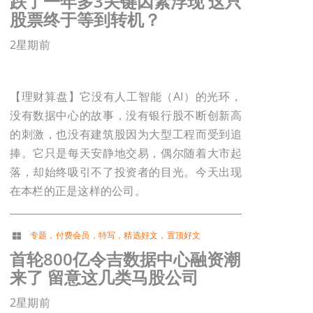
跌了一年多3关键因素浮现 这只
股票终于等到转机？
2星期前
【理财算盘】它没有人工智能（AI）的光环，
没有数据中心的故事，没有银行股不断创新高
的刺激，也没有建筑股因为大型工程而受到追
捧。它只是每天安静地交易，偶尔随着大市起
落，却始终吸引不了投资者的目光。今天出现
在本栏的正是这样的公司。
专题
，
付费会员
，
特写
，
精选好文
，
置顶好文
首轮800亿令吉数据中心融资潮
来了 留意这几类马股公司
2星期前