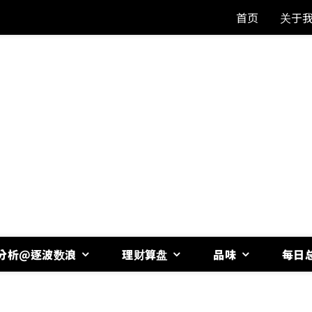
首页
关于
分析@逐波数浪
理财算盘
品味
每日