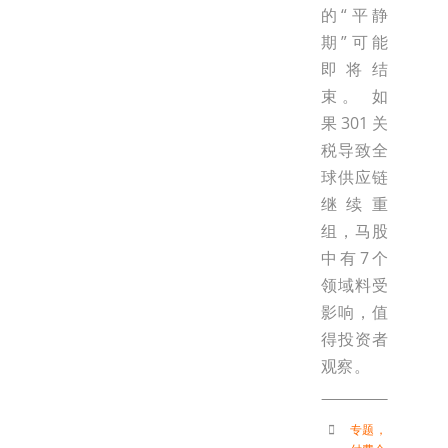
的“平静
期”可能
即将结
束。 如
果301关
税导致全
球供应链
继续重
组，马股
中有7个
领域料受
影响，值
得投资者
观察。
专题
，