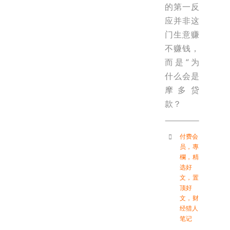
的第一反
应并非这
门生意赚
不赚钱，
而是“为
什么会是
摩多贷
款？
付费会
员
，
專
欄
，
精
选好
文
，
置
顶好
文
，
财
经猎人
笔记