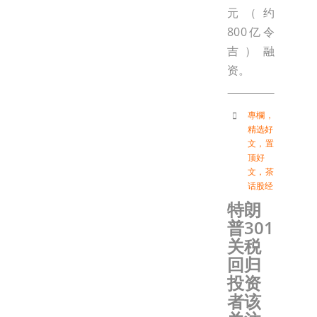
元（约
800亿令
吉）融
资。
專欄
，
精选好
文
，
置
顶好
文
，
茶
话股经
特朗
普301
关税
回归
投资
者该