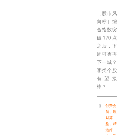
［股市风
向标］综
合指数突
破170点
之后，下
周可否再
下一城？
哪类个股
有望接
棒？
付费会
员
，
理
财算
盘
，
精
选好