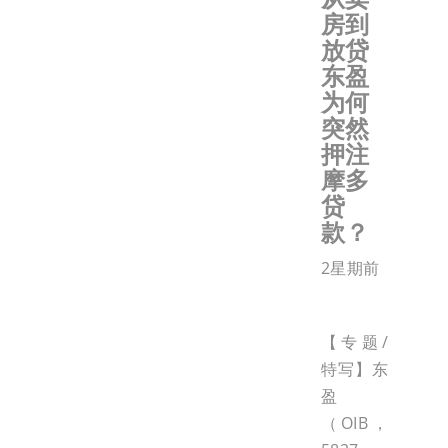
房到
放贷
东盈
为何
突然
押注
摩多
贷
款？
2星期前
【专题/
特写】东
盈
（OIB，