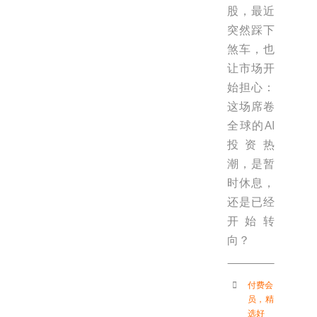
股，最近
突然踩下
煞车，也
让市场开
始担心：
这场席卷
全球的AI
投资热
潮，是暂
时休息，
还是已经
开始转
向？
付费会
员
，
精
选好