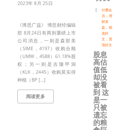
2023年 8月 25日
付
付费会
员
，
理
财算
《博思广益》 博思财经编辑
盘
，
精
联络我
部 8月24日有两则重磅上市
选好
文
，
置
公司消息，一则是森那美
顶好文
加入会
（SIME，4197）收购合顺
股息
（UMW，4588）61.18%股
高估
权；另一则是吉隆甲洞
登入
值低
（KLK，2445）收购莫实得
却没
种植（BP […]
被看
到 这
阅读更多
是一
只被
遗忘
的粮
食巨