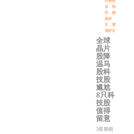
付费会
员
，
特
写
，
精
选好
文
，
置
顶好文
全球
晶片
股降
温马
股科
技股
尴尬
8只科
技股
值得
留意
3星期前