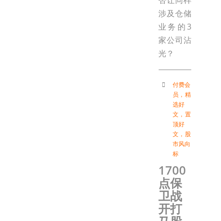
否让同样
涉及仓储
业务的3
家公司沾
光？
付费会
员
，
精
选好
文
，
置
顶好
文
，
股
市风向
标
1700
点保
卫战
开打