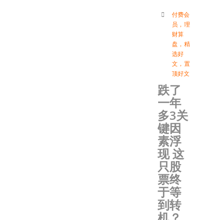
付费会
员
，
理
财算
盘
，
精
选好
文
，
置
顶好文
跌了
一年
多3关
键因
素浮
现 这
只股
票终
于等
到转
机？