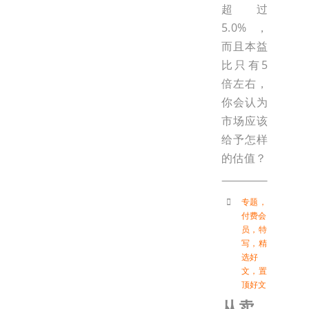
超过
5.0%，
而且本益
比只有5
倍左右，
你会认为
市场应该
给予怎样
的估值？
专题
，
付费会
员
，
特
写
，
精
选好
文
，
置
顶好文
从卖