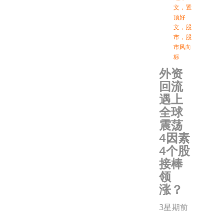
文
，
置
顶好
文
，
股
市
，
股
市风向
标
外资
回流
遇上
全球
震荡
4因素
4个股
接棒
领
涨？
3星期前