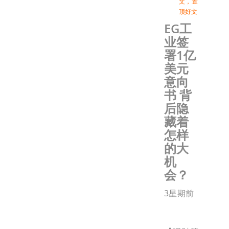
文
，
置
顶好文
EG工
业签
署1亿
美元
意向
书 背
后隐
藏着
怎样
的大
机
会？
3星期前