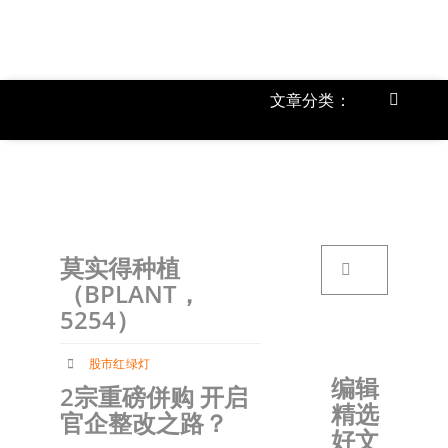
跳
过
内
容
文章分类：
Toggle
Navigat
上市公
《
首页
搜
莫实得种植
索：
关于我
（BPLANT，
5254）
文章分
股市红绿灯
编辑
2宗重磅併购 开启
精选
账户详
官企整改之路？
好文