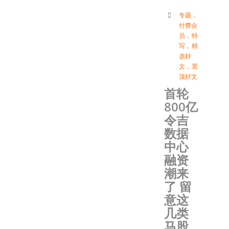
专题
，
付费会
员
，
特
写
，
精
选好
文
，
置
顶好文
首轮
800亿
令吉
数据
中心
融资
潮来
了 留
意这
几类
马股