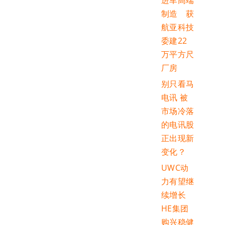
进军高端
制造 获
航亚科技
委建22
万平方尺
厂房
别只看马
电讯 被
市场冷落
的电讯股
正出现新
变化？
UWC动
力有望继
续增长
HE集团
购兴稳健