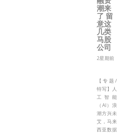
融资
潮来
了 留
意这
几类
马股
公司
2星期前
【专题/
特写】人
工智能
（AI）浪
潮方兴未
艾，马来
西亚数据