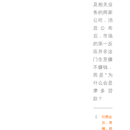
及相关业
务的两家
公司，消
息公布
后，市场
的第一反
应并非这
门生意赚
不赚钱，
而是“为
什么会是
摩多贷
款？
付费会
员
，
專
欄
，
精