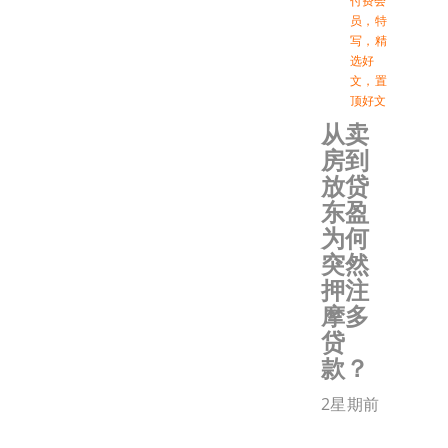
付费会
员
，
特
写
，
精
选好
文
，
置
顶好文
从卖
房到
放贷
东盈
为何
突然
押注
摩多
贷
款？
2星期前