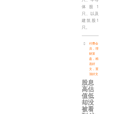
体股1
只、以及
建筑股1
只。
付费会
员
，
理
财算
盘
，
精
选好
文
，
置
顶好文
股息
高估
值低
却没
被看