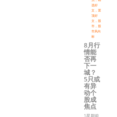
选好
文
，
置
顶好
文
，
股
市
，
股
市风向
标
8月行
情能
否再
下一
城？
5只或
有异
动个
股成
焦点
1星期前