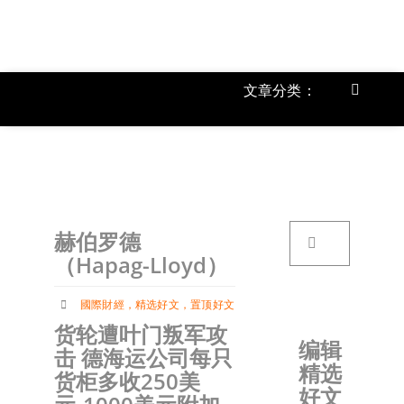
跳
过
内
容
文章分类：
Toggle
Navigat
上市公
《
首页
搜
赫伯罗德
索：
关于我
（Hapag-Lloyd）
國際財經
，
精选好文
，
置顶好文
文章分
货轮遭叶门叛军攻
编辑
击 德海运公司每只
精选
账户详
货柜多收250美
好文