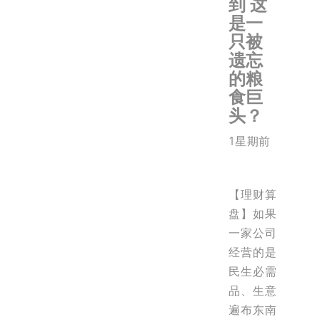
到 这
是一
只被
遗忘
的粮
食巨
头？
1星期前
【理财算
盘】如果
一家公司
经营的是
民生必需
品、生意
遍布东南