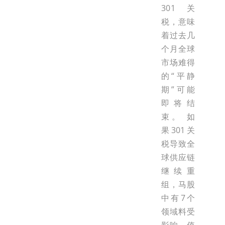
301关
税，意味
着过去几
个月全球
市场难得
的“平静
期”可能
即将结
束。 如
果301关
税导致全
球供应链
继续重
组，马股
中有7个
领域料受