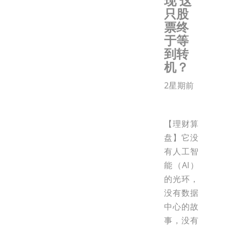
现 这
只股
票终
于等
到转
机？
2星期前
【理财算
盘】它没
有人工智
能（AI）
的光环，
没有数据
中心的故
事，没有