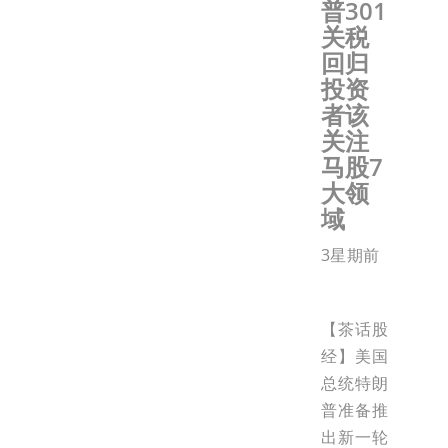
普301
关税
回归
投资
者该
关注
马股7
大领
域
3星期前
【茶话股
经】美国
总统特朗
普准备推
出新一轮