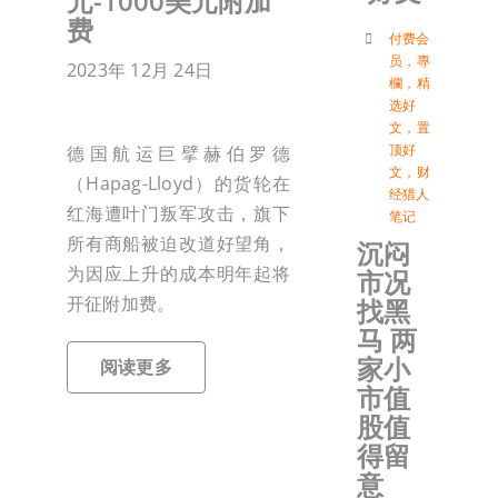
元-1000美元附加
费
付
付费会
员
，
專
2023年 12月 24日
欄
，
精
选好
联络我
文
，
置
顶好
德国航运巨擘赫伯罗德
文
，
财
（Hapag-Lloyd）的货轮在
加入会
经猎人
红海遭叶门叛军攻击，旗下
笔记
所有商船被迫改道好望角，
沉闷
登入
为因应上升的成本明年起将
市况
开征附加费。
找黑
马 两
家小
阅读更多
市值
股值
得留
意