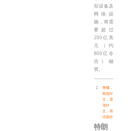
却设备及
网络设
施，将需
要超过
200亿美
元（约
800亿令
吉）融
资。
專欄
，
精选好
文
，
置
顶好
文
，
茶
话股经
特朗