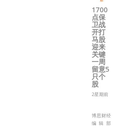
标
1700
点保
卫战
开打
马股
迎来
关键
一周
留意5
只个
股
2星期前
博思财经
编辑部