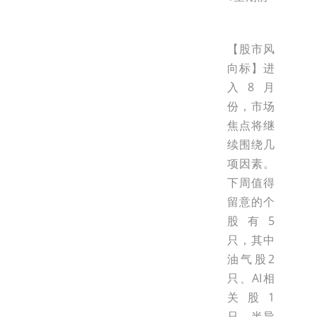
【股市风
向标】进
入8月
份，市场
焦点将继
续围绕几
项因素。
下周值得
留意的个
股有5
只，其中
油气股2
只、AI相
关股1
只、半导