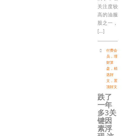
关注度较
高的油服
股之一，
[…]
付费会
员
，
理
财算
盘
，
精
选好
文
，
置
顶好文
跌了
一年
多3关
键因
素浮