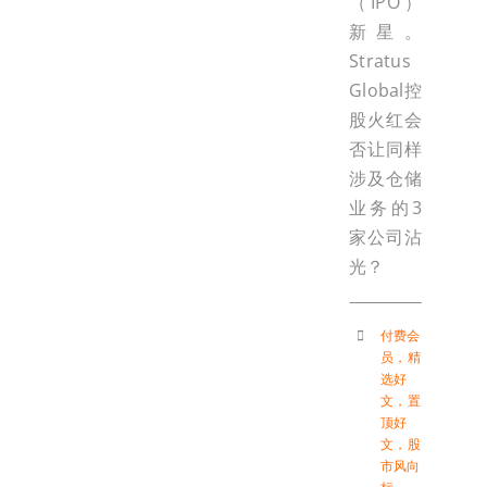
（IPO）
新星。
Stratus
Global控
股火红会
否让同样
涉及仓储
业务的3
家公司沾
光？
付费会
员
，
精
选好
文
，
置
顶好
文
，
股
市风向