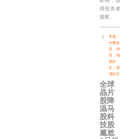
影响，值
得投资者
观察。
专题
，
付费会
员
，
特
写
，
精
选好
文
，
置
顶好文
全球
晶片
股降
温马
股科
技股
尴尬