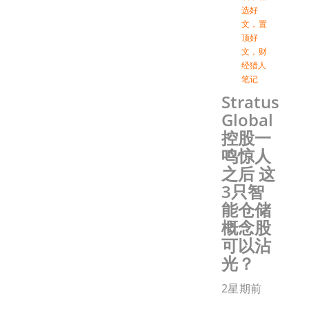
选好
文
，
置
顶好
文
，
财
经猎人
笔记
Stratus
Global
控股一
鸣惊人
之后 这
3只智
能仓储
概念股
可以沾
光？
2星期前