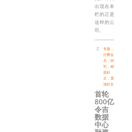
出现在本
栏的正是
这样的公
司。
专题
，
付费会
员
，
特
写
，
精
选好
文
，
置
顶好文
首轮
800亿
令吉
数据
中心