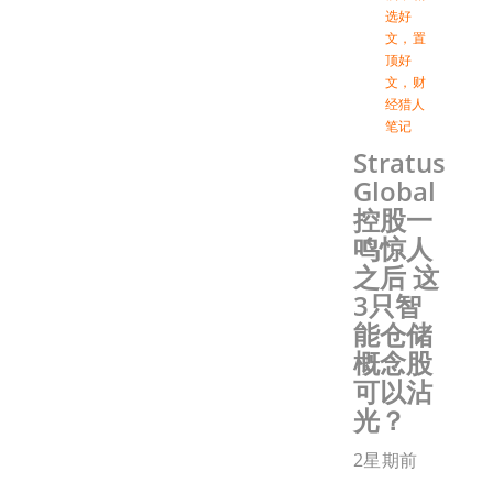
选好
文
，
置
顶好
文
，
财
经猎人
笔记
Stratus
Global
控股一
鸣惊人
之后 这
3只智
能仓储
概念股
可以沾
光？
2星期前