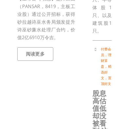
（PANSAR，8419，主板工
体股1
业股）通过公开招标，获得
只、以及
砂拉越诗巫水务局颁发提升
建筑股1
诗巫砂廉水处理厂合约，价
只。
值2亿6910万令吉。
付费会
阅读更多
员
，
理
财算
盘
，
精
选好
文
，
置
顶好文
股息
高估
值低
却没
被看