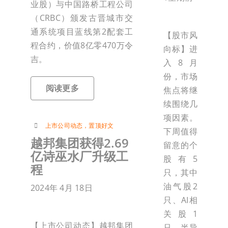
业股）与中国路桥工程公司
（CRBC）颁发古晋城市交
通系统项目蓝线第2配套工
【股市风
程合约，价值8亿零470万令
向标】进
吉。
入8月
份，市场
阅读更多
焦点将继
续围绕几
项因素。
上市公司动态
，
置顶好文
下周值得
越邦集团获得2.69
留意的个
亿诗巫水厂升级工
股有5
程
只，其中
油气股2
2024年 4月 18日
只、AI相
关股1
【上市公司动态】越邦集团
只、半导