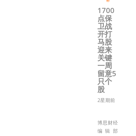
标
1700
点保
卫战
开打
马股
迎来
关键
一周
留意5
只个
股
2星期前
博思财经
编辑部