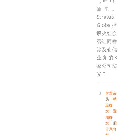
（IPO）
新星。
Stratus
Global控
股火红会
否让同样
涉及仓储
业务的3
家公司沾
光？
付费会
员
，
精
选好
文
，
置
顶好
文
，
股
市风向