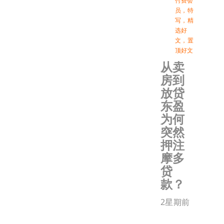
付费会
员
，
特
写
，
精
选好
文
，
置
顶好文
从卖
房到
放贷
东盈
为何
突然
押注
摩多
贷
款？
2星期前