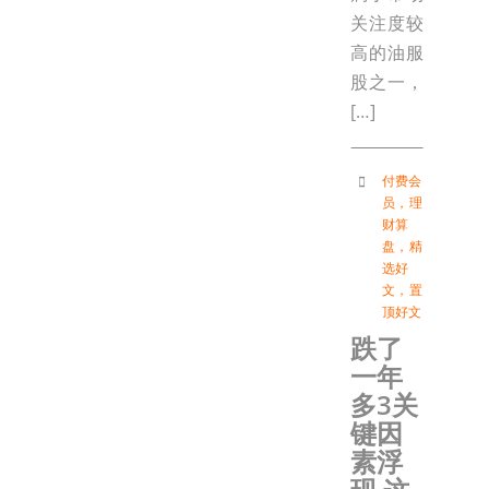
关注度较
高的油服
股之一，
[…]
付费会
员
，
理
财算
盘
，
精
选好
文
，
置
顶好文
跌了
一年
多3关
键因
素浮