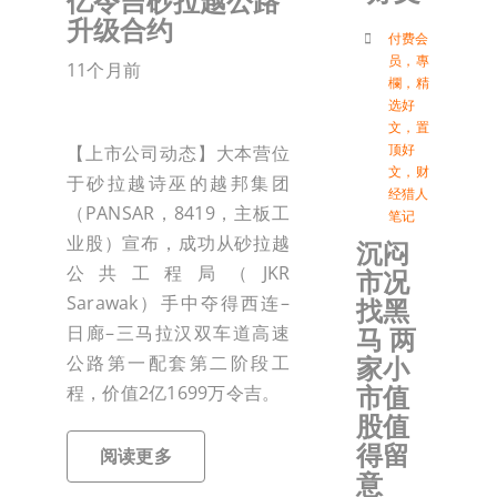
亿令吉砂拉越公路
升级合约
付
付费会
员
，
專
11个月前
欄
，
精
选好
联络我
文
，
置
顶好
【上市公司动态】大本营位
文
，
财
于砂拉越诗巫的越邦集团
加入会
经猎人
（PANSAR，8419，主板工
笔记
业股）宣布，成功从砂拉越
沉闷
登入
公共工程局（JKR
市况
Sarawak）手中夺得西连–
找黑
马 两
日廊–三马拉汉双车道高速
家小
公路第一配套第二阶段工
市值
程，价值2亿1699万令吉。
股值
得留
阅读更多
意