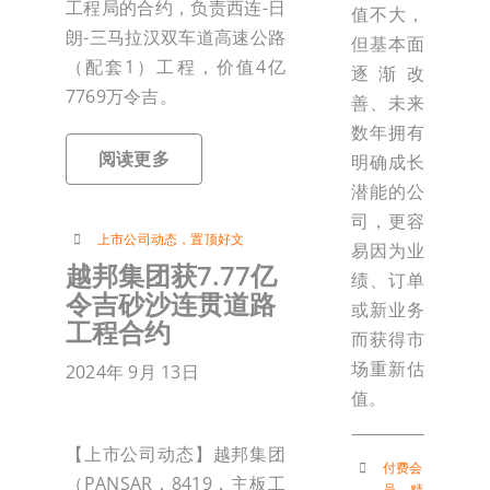
工程局的合约，负责西连-日
值不大，
朗-三马拉汉双车道高速公路
但基本面
（配套1）工程，价值4亿
逐渐改
7769万令吉。
善、未来
数年拥有
阅读更多
明确成长
潜能的公
司，更容
上市公司动态
，
置顶好文
易因为业
越邦集团获7.77亿
绩、订单
令吉砂沙连贯道路
或新业务
工程合约
而获得市
场重新估
2024年 9月 13日
值。
【上市公司动态】越邦集团
付费会
（PANSAR，8419，主板工
员
，
精