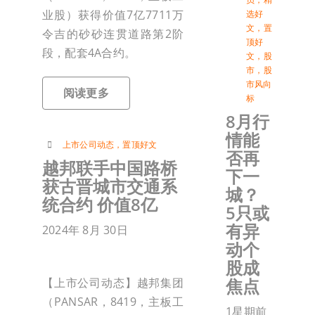
业股）获得价值7亿7711万
选好
文
，
置
令吉的砂砂连贯道路第2阶
顶好
段，配套4A合约。
文
，
股
市
，
股
市风向
阅读更多
标
8月行
情能
上市公司动态
，
置顶好文
否再
越邦联手中国路桥
下一
获古晋城市交通系
城？
统合约 价值8亿
5只或
有异
2024年 8月 30日
动个
股成
焦点
【上市公司动态】越邦集团
（PANSAR，8419，主板工
1星期前