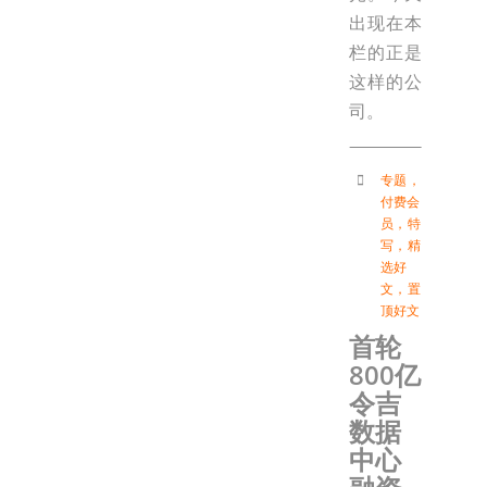
出现在本
栏的正是
这样的公
司。
专题
，
付费会
员
，
特
写
，
精
选好
文
，
置
顶好文
首轮
800亿
令吉
数据
中心