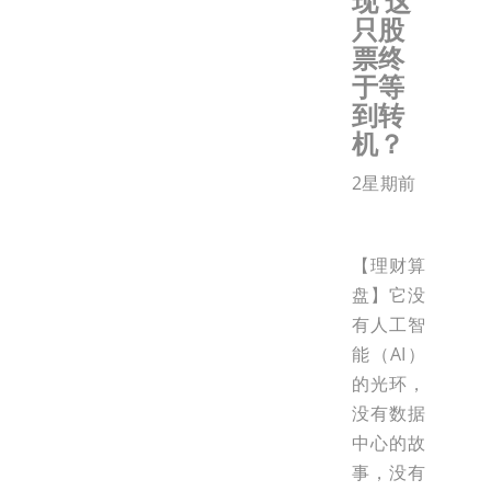
现 这
只股
票终
于等
到转
机？
2星期前
【理财算
盘】它没
有人工智
能（AI）
的光环，
没有数据
中心的故
事，没有