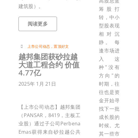
高股息蓝
建筑股）。
筹股打
转，中小
阅读更多
型股表现
相对沉
静。 每
上市公司动态
，
置顶好文
逢市场进
越邦集团获砂拉越
入这
大道工程合约 价值
种"没有
4.77亿
方向"的
时期，往
2025年 1月 21日
往也是资
金开始寻
【上市公司动态】越邦集团
找下一批
（PANSAR，8419，主板工
成长股的
业股）通过子公司Perbena
时候。尤
Emas获得来自砂拉越公共
其一些市