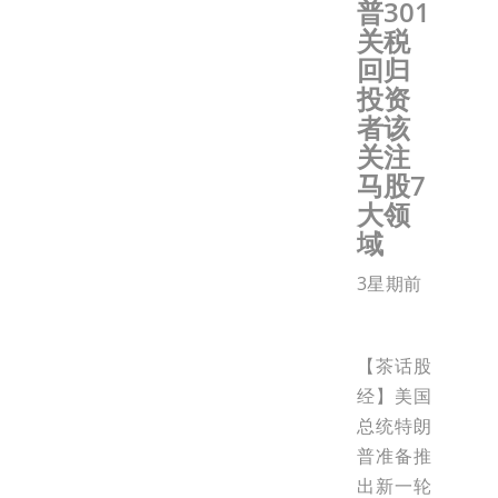
普301
关税
回归
投资
者该
关注
马股7
大领
域
3星期前
【茶话股
经】美国
总统特朗
普准备推
出新一轮