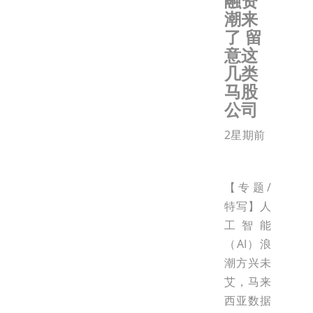
融资
潮来
了 留
意这
几类
马股
公司
2星期前
【专题/
特写】人
工智能
（AI）浪
潮方兴未
艾，马来
西亚数据