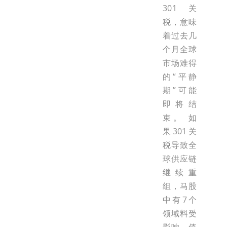
301关
税，意味
着过去几
个月全球
市场难得
的“平静
期”可能
即将结
束。 如
果301关
税导致全
球供应链
继续重
组，马股
中有7个
领域料受