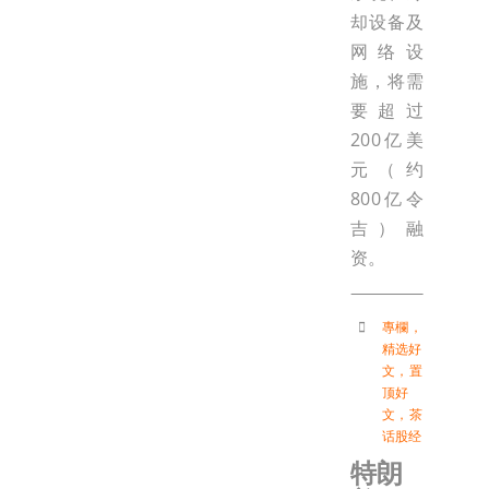
却设备及
网络设
施，将需
要超过
200亿美
元（约
800亿令
吉）融
资。
專欄
，
精选好
文
，
置
顶好
文
，
茶
话股经
特朗