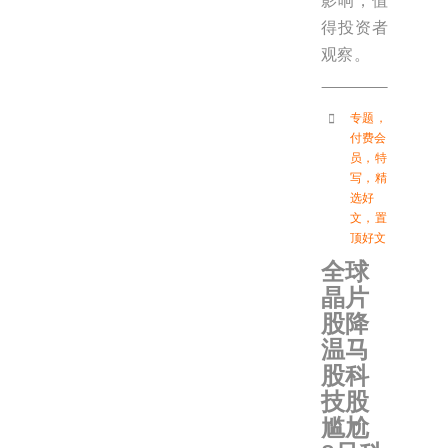
影响，值
得投资者
观察。
专题
，
付费会
员
，
特
写
，
精
选好
文
，
置
顶好文
全球
晶片
股降
温马
股科
技股
尴尬