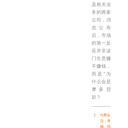
及相关业
务的两家
公司，消
息公布
后，市场
的第一反
应并非这
门生意赚
不赚钱，
而是“为
什么会是
摩多贷
款？
付费会
员
，
專
欄
，
精