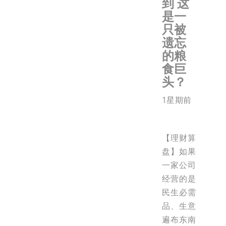
到 这
是一
只被
遗忘
的粮
食巨
头？
1星期前
【理财算
盘】如果
一家公司
经营的是
民生必需
品、生意
遍布东南