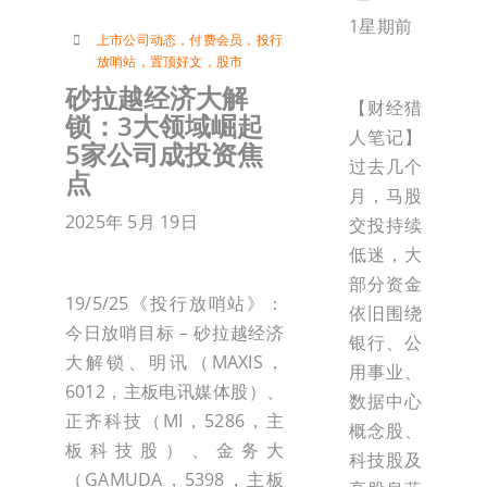
1星期前
上市公司动态
，
付费会员
，
投行
放哨站
，
置顶好文
，
股市
砂拉越经济大解
【财经猎
锁：3大领域崛起
人笔记】
5家公司成投资焦
过去几个
点
月，马股
2025年 5月 19日
交投持续
低迷，大
部分资金
19/5/25《投行放哨站》：
依旧围绕
今日放哨目标 – 砂拉越经济
银行、公
大解锁、明讯（MAXIS，
用事业、
6012，主板电讯媒体股）、
数据中心
正齐科技（MI，5286，主
概念股、
板科技股）、金务大
科技股及
（GAMUDA，5398，主板