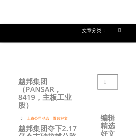
跳
过
内
容
文章分类：
Toggle
Navigat
上市公
《
首页
搜
越邦集团
索：
关于我
（PANSAR，
8419，主板工业
股）
文章分
编辑
上市公司动态
，
置顶好文
精选
账户详
越邦集团夺下2.17
好文