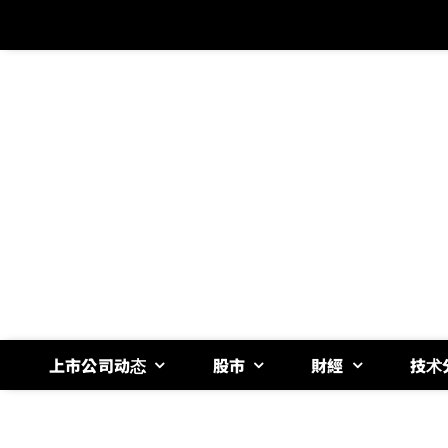
跳
过
内
容
上市公司动态
股市
財經
技术