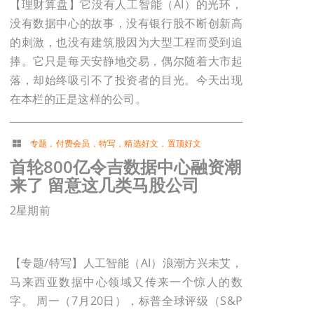
【理财算盘】它没有人工智能（AI）的光环，
没有数据中心的故事，没有银行股不断创新高
的刺激，也没有建筑股因为大型工程而受到追
捧。它只是每天安静地交易，偶尔随着大市起
落，却始终吸引不了投资者的目光。今天出现
在本栏的正是这样的公司。
专题
，
付费会员
，
特写
，
精选好文
，
置顶好文
首轮800亿令吉数据中心融资潮
来了 留意这几类马股公司
2星期前
【专题/特写】人工智能（AI）浪潮方兴未艾，
马来西亚数据中心领域又传来一个惊人的数
字。 周一（7月20日），标普全球评级（S&P