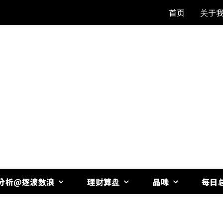
首页
关于
分析@逐波数浪
理财算盘
品味
每日