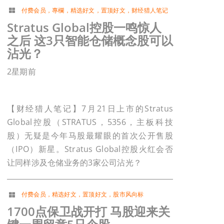
付费会员
，
專欄
，
精选好文
，
置顶好文
，
财经猎人笔记
Stratus Global控股一鸣惊人
之后 这3只智能仓储概念股可以
沾光？
2星期前
【财经猎人笔记】7月21日上市的Stratus
Global控股（STRATUS，5356，主板科技
股）无疑是今年马股最耀眼的首次公开售股
（IPO）新星。Stratus Global控股火红会否
让同样涉及仓储业务的3家公司沾光？
付费会员
，
精选好文
，
置顶好文
，
股市风向标
1700点保卫战开打 马股迎来关