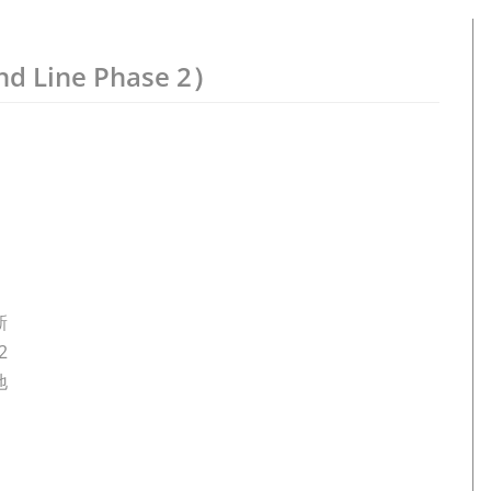
 Line Phase 2）
新
2
地