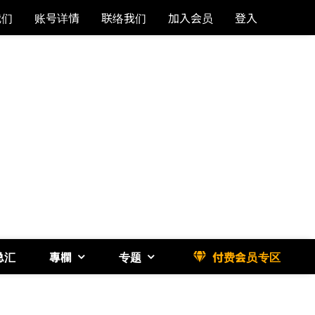
我们
账号详情
联络我们
加入会员
登入
总汇
專欄
专题
付费会员专区
《博