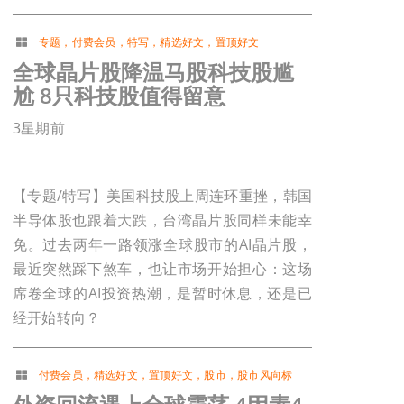
专题
，
付费会员
，
特写
，
精选好文
，
置顶好文
全球晶片股降温马股科技股尴
尬 8只科技股值得留意
3星期前
【专题/特写】美国科技股上周连环重挫，韩国
半导体股也跟着大跌，台湾晶片股同样未能幸
免。过去两年一路领涨全球股市的AI晶片股，
最近突然踩下煞车，也让市场开始担心：这场
席卷全球的AI投资热潮，是暂时休息，还是已
经开始转向？
付费会员
，
精选好文
，
置顶好文
，
股市
，
股市风向标