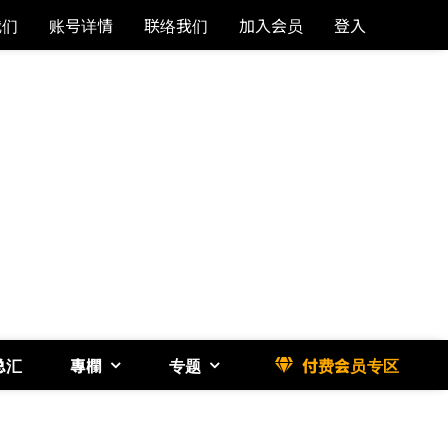
我们
账号详情
联络我们
加入会员
登入
总汇
專欄
专题
付费会员专区
《博