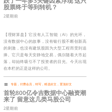
跌了一年多3关键因素浮现 这只
股票终于等到转机？
2星期前
【理财算盘】它没有人工智能（AI）的光环，
没有数据中心的故事，没有银行股不断创新高
的刺激，也没有建筑股因为大型工程而受到追
捧。它只是每天安静地交易，偶尔随着大市起
落，却始终吸引不了投资者的目光。今天出现
在本栏的正是这样的公司。
专题
，
付费会员
，
特写
，
精选好文
，
置顶好文
首轮800亿令吉数据中心融资潮
来了 留意这几类马股公司
2星期前