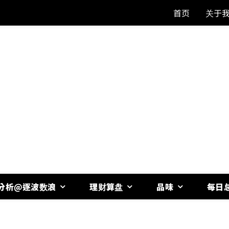
首页
关于
分析@逐波数浪
理财算盘
品味
每日