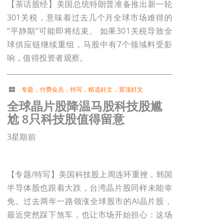
【茶话股经】美国总统特朗普准备推出新一轮
301关税，意味着过去几个月全球市场难得的
“平静期”可能即将结束。 如果301关税导致全
球供应链继续重组，马股中有7个领域料受影
响，值得投资者观察。
专题
，
付费会员
，
特写
，
精选好文
，
置顶好文
全球晶片股降温马股科技股尴
尬 8只科技股值得留意
3星期前
【专题/特写】美国科技股上周连环重挫，韩国
半导体股也跟着大跌，台湾晶片股同样未能幸
免。过去两年一路领涨全球股市的AI晶片股，
最近突然踩下煞车，也让市场开始担心：这场