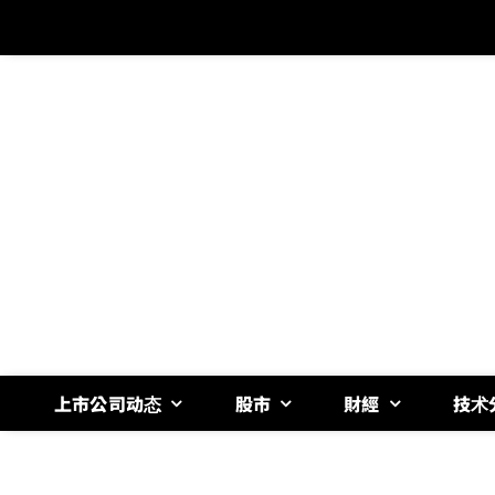
跳
过
内
容
上市公司动态
股市
財經
技术