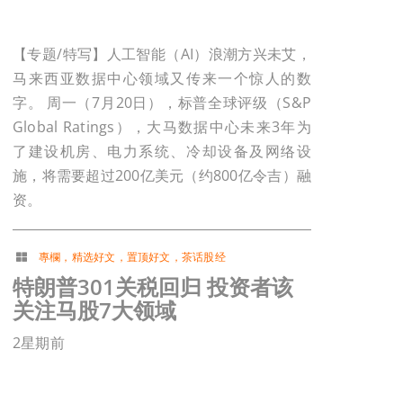
【专题/特写】人工智能（AI）浪潮方兴未艾，
马来西亚数据中心领域又传来一个惊人的数
字。 周一（7月20日），标普全球评级（S&P
Global Ratings），大马数据中心未来3年为
了建设机房、电力系统、冷却设备及网络设
施，将需要超过200亿美元（约800亿令吉）融
资。
專欄
，
精选好文
，
置顶好文
，
茶话股经
特朗普301关税回归 投资者该
关注马股7大领域
2星期前