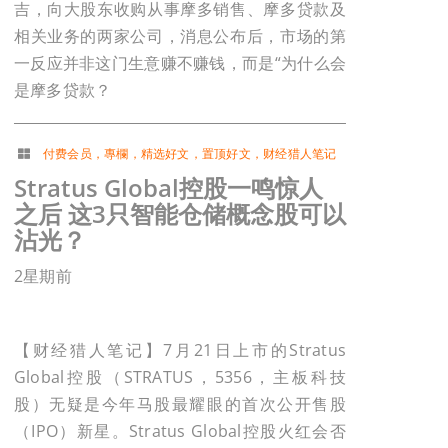
吉，向大股东收购从事摩多销售、摩多贷款及
相关业务的两家公司，消息公布后，市场的第
一反应并非这门生意赚不赚钱，而是“为什么会
是摩多贷款？
付费会员
，
專欄
，
精选好文
，
置顶好文
，
财经猎人笔记
Stratus Global控股一鸣惊人
之后 这3只智能仓储概念股可以
沾光？
2星期前
【财经猎人笔记】7月21日上市的Stratus
Global控股（STRATUS，5356，主板科技
股）无疑是今年马股最耀眼的首次公开售股
（IPO）新星。Stratus Global控股火红会否