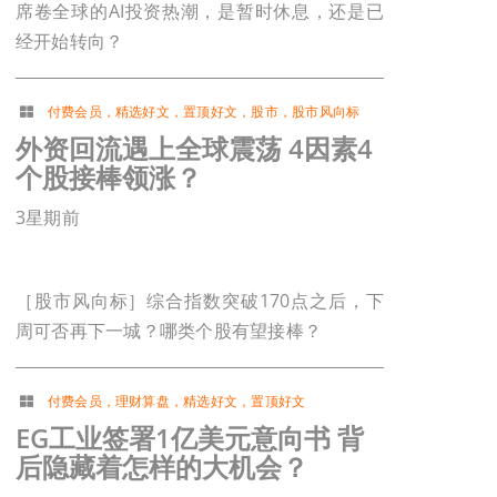
席卷全球的AI投资热潮，是暂时休息，还是已
经开始转向？
付费会员
，
精选好文
，
置顶好文
，
股市
，
股市风向标
外资回流遇上全球震荡 4因素4
个股接棒领涨？
3星期前
［股市风向标］综合指数突破170点之后，下
周可否再下一城？哪类个股有望接棒？
付费会员
，
理财算盘
，
精选好文
，
置顶好文
EG工业签署1亿美元意向书 背
后隐藏着怎样的大机会？