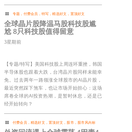
专题
，
付费会员
，
特写
，
精选好文
，
置顶好文
全球晶片股降温马股科技股尴
尬 8只科技股值得留意
3星期前
【专题/特写】美国科技股上周连环重挫，韩国
半导体股也跟着大跌，台湾晶片股同样未能幸
免。过去两年一路领涨全球股市的AI晶片股，
最近突然踩下煞车，也让市场开始担心：这场
席卷全球的AI投资热潮，是暂时休息，还是已
经开始转向？
付费会员
，
精选好文
，
置顶好文
，
股市
，
股市风向标