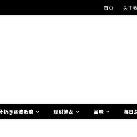
首页
关于
分析@逐波数浪
理财算盘
品味
每日