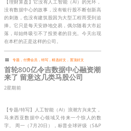
【理财算盘】它没有人工智能（AI）的光环，
没有数据中心的故事，没有银行股不断创新高
的刺激，也没有建筑股因为大型工程而受到追
捧。它只是每天安静地交易，偶尔随着大市起
落，却始终吸引不了投资者的目光。今天出现
在本栏的正是这样的公司。
专题
，
付费会员
，
特写
，
精选好文
，
置顶好文
首轮800亿令吉数据中心融资潮
来了 留意这几类马股公司
2星期前
【专题/特写】人工智能（AI）浪潮方兴未艾，
马来西亚数据中心领域又传来一个惊人的数
字。 周一（7月20日），标普全球评级（S&P