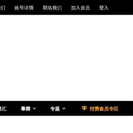
我们
账号详情
联络我们
加入会员
登入
总汇
專欄
专题
付费会员专区
《博