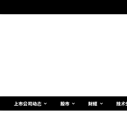
跳
过
内
容
上市公司动态
股市
財經
技术