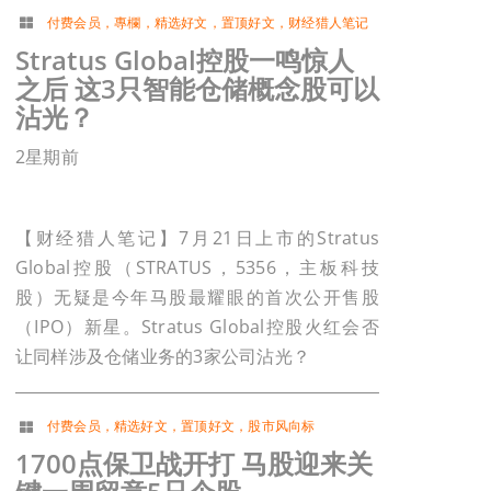
付费会员
，
專欄
，
精选好文
，
置顶好文
，
财经猎人笔记
Stratus Global控股一鸣惊人
之后 这3只智能仓储概念股可以
沾光？
2星期前
【财经猎人笔记】7月21日上市的Stratus
Global控股（STRATUS，5356，主板科技
股）无疑是今年马股最耀眼的首次公开售股
（IPO）新星。Stratus Global控股火红会否
让同样涉及仓储业务的3家公司沾光？
付费会员
，
精选好文
，
置顶好文
，
股市风向标
1700点保卫战开打 马股迎来关