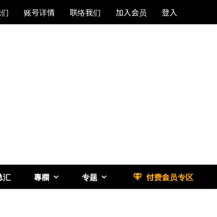
我们
账号详情
联络我们
加入会员
登入
总汇
專欄
专题
付费会员专区
《博