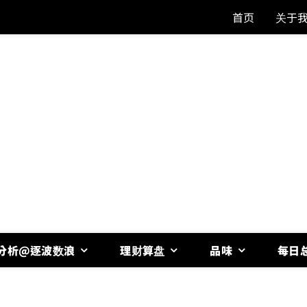
首页
关于
分析@逐波数浪
理财算盘
品味
每日