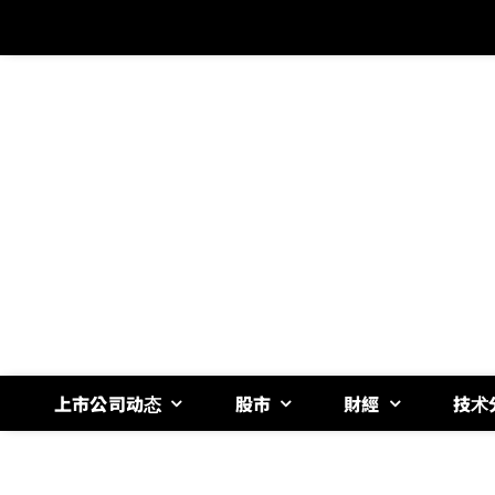
跳
过
内
容
上市公司动态
股市
財經
技术