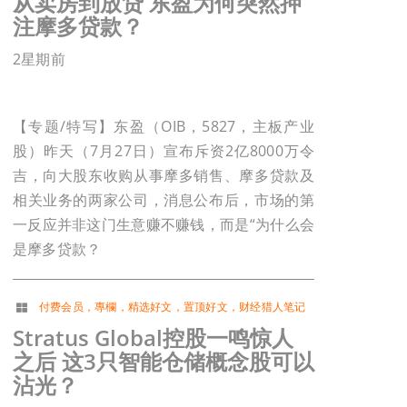
从卖房到放贷 东盈为何突然押
注摩多贷款？
2星期前
【专题/特写】东盈（OIB，5827，主板产业
股）昨天（7月27日）宣布斥资2亿8000万令
吉，向大股东收购从事摩多销售、摩多贷款及
相关业务的两家公司，消息公布后，市场的第
一反应并非这门生意赚不赚钱，而是“为什么会
是摩多贷款？
付费会员
，
專欄
，
精选好文
，
置顶好文
，
财经猎人笔记
Stratus Global控股一鸣惊人
之后 这3只智能仓储概念股可以
沾光？