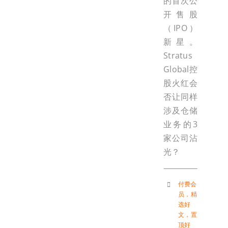
的首次公
开售股
（IPO）
新星。
Stratus
Global控
股火红会
否让同样
涉及仓储
业务的3
家公司沾
光？
付费会
员
，
精
选好
文
，
置
顶好