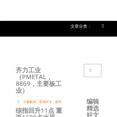
跳
过
内
容
文章分类：
Toggle
Navigat
上市公
《
首页
搜
齐力工业
索：
关于我
（PMETAL，
8869，主要板工
业）
文章分
编辑
大盤解讀
，
置顶好文
，
股市
精选
账户详
综指回升11点 重
好文