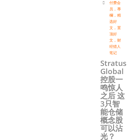
付费会
员
，
專
欄
，
精
选好
文
，
置
顶好
文
，
财
经猎人
笔记
Stratus
Global
控股一
鸣惊人
之后 这
3只智
能仓储
概念股
可以沾
光？