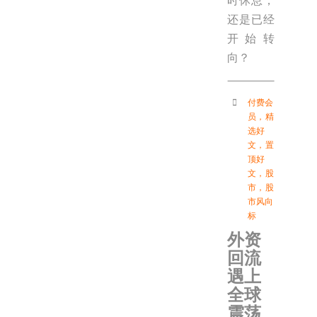
时休息，
还是已经
开始转
向？
付费会
员
，
精
选好
文
，
置
顶好
文
，
股
市
，
股
市风向
标
外资
回流
遇上
全球
震荡