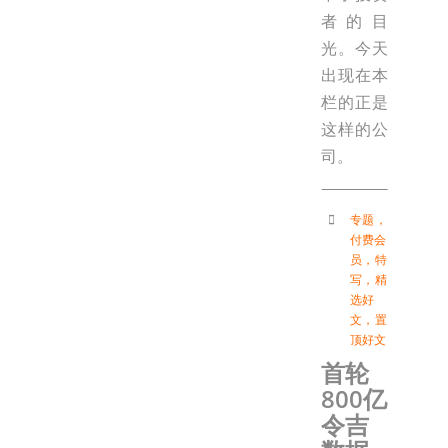
者的目
光。今天
出现在本
栏的正是
这样的公
司。
专题
，
付费会
员
，
特
写
，
精
选好
文
，
置
顶好文
首轮
800亿
令吉