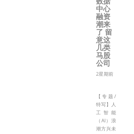
数据
中心
融资
潮来
了 留
意这
几类
马股
公司
2星期前
【专题/
特写】人
工智能
（AI）浪
潮方兴未