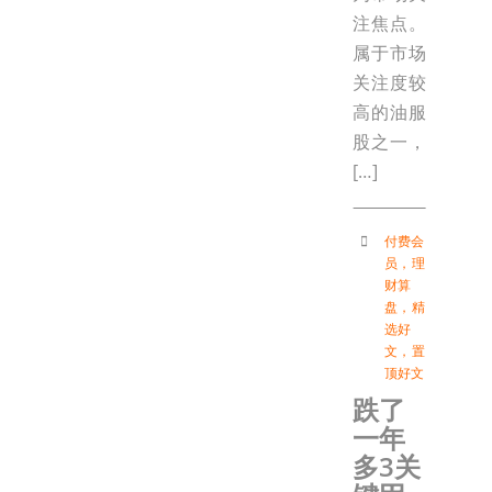
注焦点。
属于市场
关注度较
高的油服
股之一，
[…]
付费会
员
，
理
财算
盘
，
精
选好
文
，
置
顶好文
跌了
一年
多3关