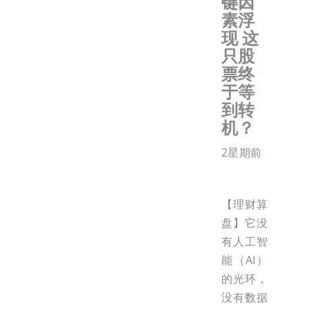
键因
素浮
现 这
只股
票终
于等
到转
机？
2星期前
【理财算
盘】它没
有人工智
能（AI）
的光环，
没有数据