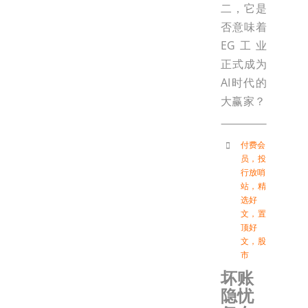
二，它是
否意味着
EG工业
正式成为
AI时代的
大赢家？
付费会
员
，
投
行放哨
站
，
精
选好
文
，
置
顶好
文
，
股
市
坏账
隐忧