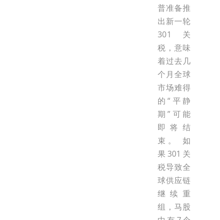
普准备推
出新一轮
301关
税，意味
着过去几
个月全球
市场难得
的“平静
期”可能
即将结
束。 如
果301关
税导致全
球供应链
继续重
组，马股