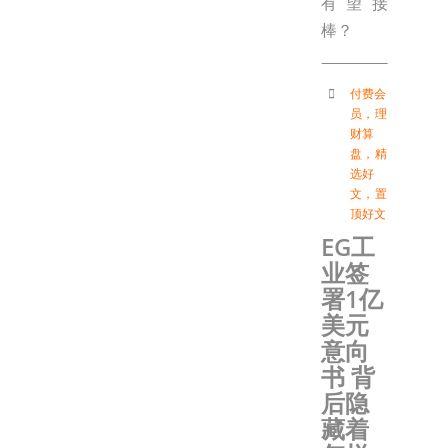
有望接
棒？
付费会
员
，
理
财算
盘
，
精
选好
文
，
置
顶好文
EG工
业签
署1亿
美元
意向
书 背
后隐
藏着