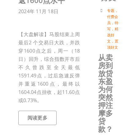
返1600点水平
付
专题
，
2024年 11月 18日
付费会
员
，
特
写
，
精
联络我
【大盘解读】马股结束上周
选好
文
，
置
最后2 个交易日大跌，并跌
顶好文
加入会
穿1600点之后，周一（18
从卖
日）回升，综合指数开市后
房到
不久曾跌至全天最低
登入
放贷
1591.49点，过后急速反弹
东盈
并重返1600点，最终以
为何
1604.04点挂收，起11.60点
突然
或0.73%。
押注
摩多
阅读更多
贷
款？