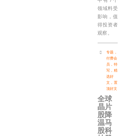
中有7个
领域料受
影响，值
得投资者
观察。
专题
，
付费会
员
，
特
写
，
精
选好
文
，
置
顶好文
全球
晶片
股降
温马
股科