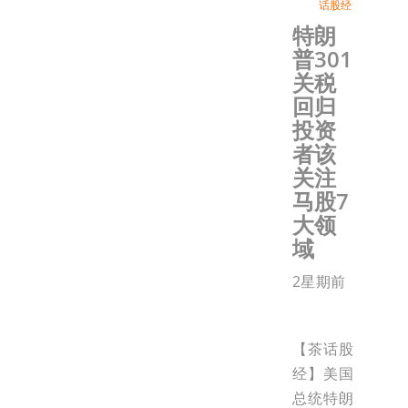
话股经
特朗
普301
关税
回归
投资
者该
关注
马股7
大领
域
2星期前
【茶话股
经】美国
总统特朗