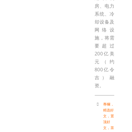
房、电力
系统、冷
却设备及
网络设
施，将需
要超过
200亿美
元（约
800亿令
吉）融
资。
專欄
，
精选好
文
，
置
顶好
文
，
茶