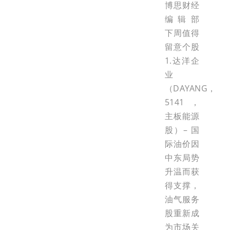
博思财经
编辑部
下周值得
留意个股
1.达洋企
业
（DAYANG，
5141，
主板能源
股）– 国
际油价因
中东局势
升温而获
得支撑，
油气服务
股重新成
为市场关