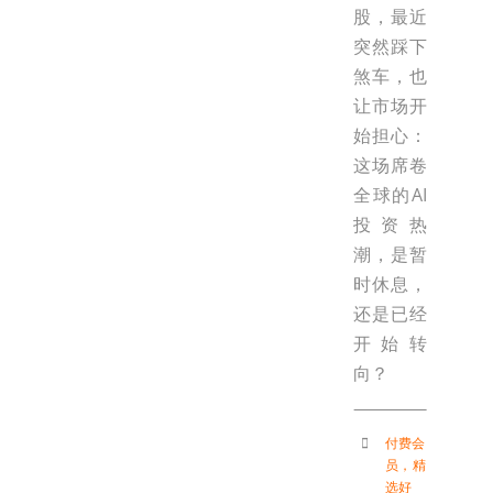
股，最近
突然踩下
煞车，也
让市场开
始担心：
这场席卷
全球的AI
投资热
潮，是暂
时休息，
还是已经
开始转
向？
付费会
员
，
精
选好