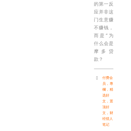
的第一反
应并非这
门生意赚
不赚钱，
而是“为
什么会是
摩多贷
款？
付费会
员
，
專
欄
，
精
选好
文
，
置
顶好
文
，
财
经猎人
笔记