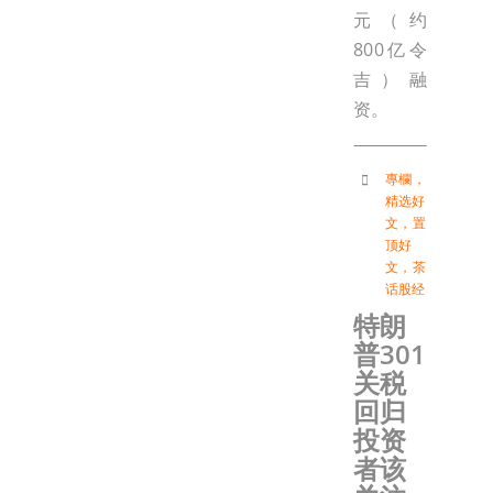
元（约
800亿令
吉）融
资。
專欄
，
精选好
文
，
置
顶好
文
，
茶
话股经
特朗
普301
关税
回归
投资
者该