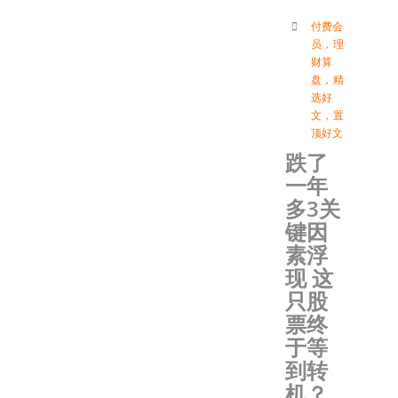
付费会
员
，
理
财算
盘
，
精
选好
文
，
置
顶好文
跌了
一年
多3关
键因
素浮
现 这
只股
票终
于等
到转
机？