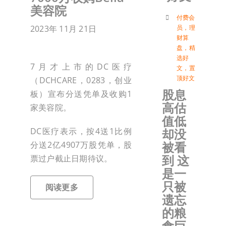
美容院
付
付费会
2023年 11月 21日
员
，
理
财算
盘
，
精
联络我
选好
7月才上市的DC医疗
文
，
置
顶好文
（DCHCARE，0283，创业
加入会
股息
板）宣布分送凭单及收购1
高估
家美容院。
登入
值低
DC医疗表示，按4送1比例
却没
被看
分送2亿4907万股凭单，股
到 这
票过户截止日期待议。
是一
只被
阅读更多
遗忘
的粮
食巨