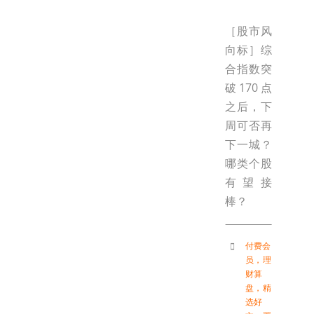
［股市风
向标］综
合指数突
破170点
之后，下
周可否再
下一城？
哪类个股
有望接
棒？
付费会
员
，
理
财算
盘
，
精
选好