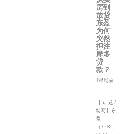
房到
放贷
东盈
为何
突然
押注
摩多
贷
款？
1星期前
【专题/
特写】东
盈
（OIB，