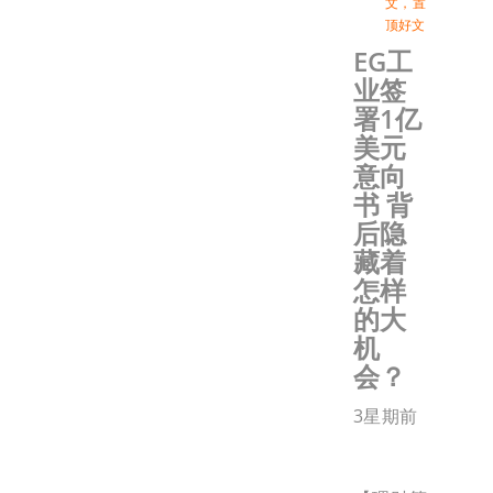
文
，
置
顶好文
EG工
业签
署1亿
美元
意向
书 背
后隐
藏着
怎样
的大
机
会？
3星期前