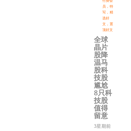
付费会
员
，
特
写
，
精
选好
文
，
置
顶好文
全球
晶片
股降
温马
股科
技股
尴尬
8只科
技股
值得
留意
3星期前