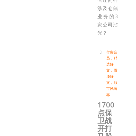
否让同样
涉及仓储
业务的3
家公司沾
光？
付费会
员
，
精
选好
文
，
置
顶好
文
，
股
市风向
标
1700
点保
卫战
开打