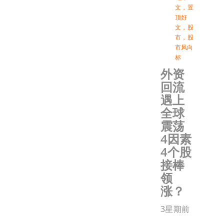
文
，
置
顶好
文
，
股
市
，
股
市风向
标
外资
回流
遇上
全球
震荡
4因素
4个股
接棒
领
涨？
3星期前