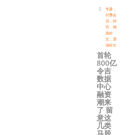
专题
，
付费会
员
，
特
写
，
精
选好
文
，
置
顶好文
首轮
800亿
令吉
数据
中心
融资
潮来
了 留
意这
几类
马股