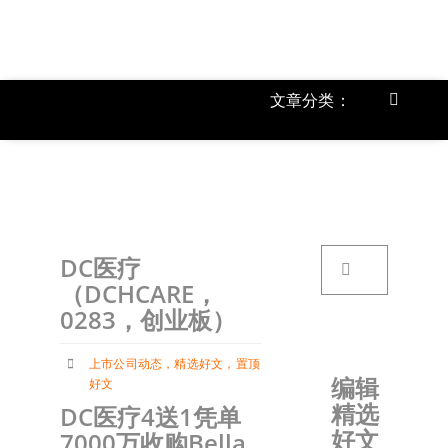
跳
过
内
容
文章分类：
Toggle
Navigat
上市公
《
首页
搜
DC医疗
索：
关于我
（DCHCARE，
0283，创业板）
文章分
上市公司动态
，
精选好文
，
置顶
编辑
好文
精选
DC医疗4送1凭单
账户详
好文
7000万收购Bella