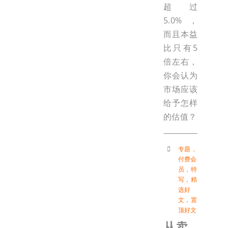
超过
5.0%，
而且本益
比只有5
倍左右，
你会认为
市场应该
给予怎样
的估值？
专题
，
付费会
员
，
特
写
，
精
选好
文
，
置
顶好文
从卖