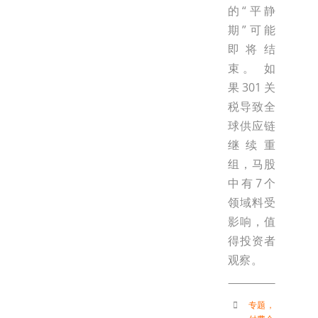
的“平静
期”可能
即将结
束。 如
果301关
税导致全
球供应链
继续重
组，马股
中有7个
领域料受
影响，值
得投资者
观察。
专题
，