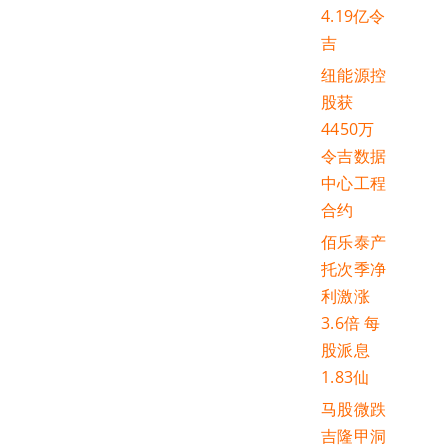
4.19亿令
吉
纽能源控
股获
4450万
令吉数据
中心工程
合约
佰乐泰产
托次季净
利激涨
3.6倍 每
股派息
1.83仙
马股微跌
吉隆甲洞