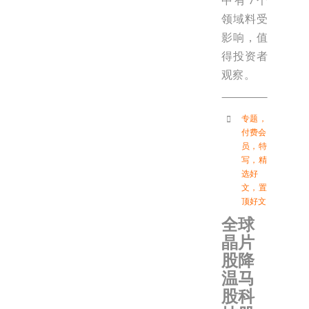
中有7个
领域料受
影响，值
得投资者
观察。
专题
，
付费会
员
，
特
写
，
精
选好
文
，
置
顶好文
全球
晶片
股降
温马
股科