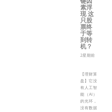
键因
素浮
现 这
只股
票终
于等
到转
机？
2星期前
【理财算
盘】它没
有人工智
能（AI）
的光环，
没有数据