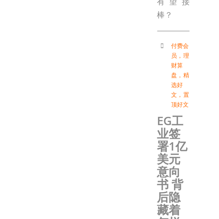
有望接
棒？
付费会
员
，
理
财算
盘
，
精
选好
文
，
置
顶好文
EG工
业签
署1亿
美元
意向
书 背
后隐
藏着