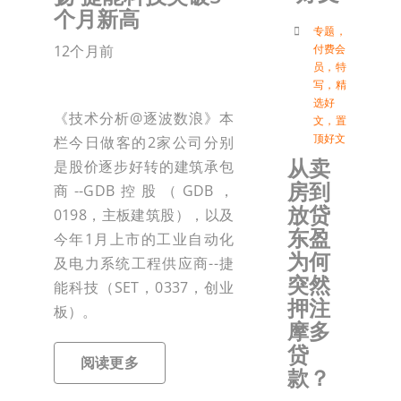
个月新高
付
专题
，
12个月前
付费会
员
，
特
写
，
精
联络我
选好
《技术分析@逐波数浪》本
文
，
置
顶好文
栏今日做客的2家公司分别
加入会
从卖
是股价逐步好转的建筑承包
房到
商--GDB控股（GDB，
登入
放贷
0198，主板建筑股），以及
东盈
今年1月上市的工业自动化
为何
及电力系统工程供应商--捷
突然
能科技（SET，0337，创业
押注
板）。
摩多
贷
阅读更多
款？