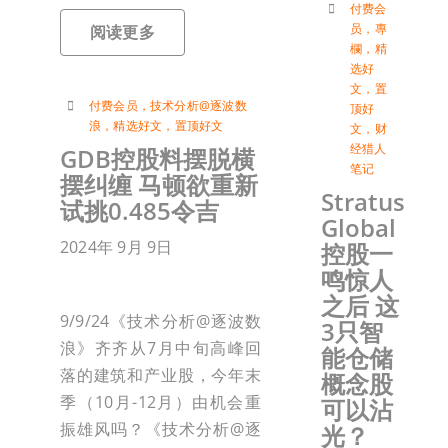
付费会
员
，
專
阅读更多
欄
，
精
选好
文
，
置
付费会员
，
技术分析@逐波数
顶好
浪
，
精选好文
，
置顶好文
文
，
财
经猎人
GDB控股料摆脱横
笔记
摆纠缠 马顿欲重新
Stratus
试挑0.485令吉
Global
2024年 9月 9日
控股一
鸣惊人
之后 这
9/9/24《技术分析@逐波数
3只智
浪》齐齐从7月中旬高峰回
能仓储
落的建筑和产业股，今年末
概念股
季（10月-12月）由机会重
可以沾
振雄风吗？《技术分析@逐
光？