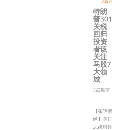
话股经
特朗
普301
关税
回归
投资
者该
关注
马股7
大领
域
2星期前
【茶话股
经】美国
总统特朗