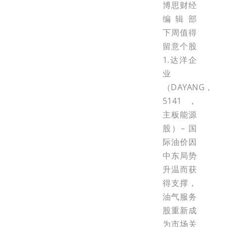
博思财经
编辑部
下周值得
留意个股
1.达洋企
业
（DAYANG，
5141，
主板能源
股）– 国
际油价因
中东局势
升温而获
得支撑，
油气服务
股重新成
为市场关