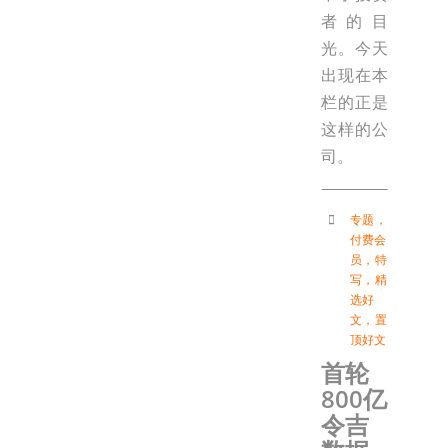
者的目
光。今天
出现在本
栏的正是
这样的公
司。
专题
，
付费会
员
，
特
写
，
精
选好
文
，
置
顶好文
首轮
800亿
令吉