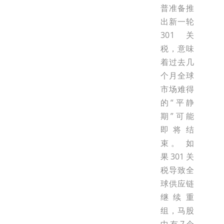
普准备推
出新一轮
301关
税，意味
着过去几
个月全球
市场难得
的“平静
期”可能
即将结
束。 如
果301关
税导致全
球供应链
继续重
组，马股