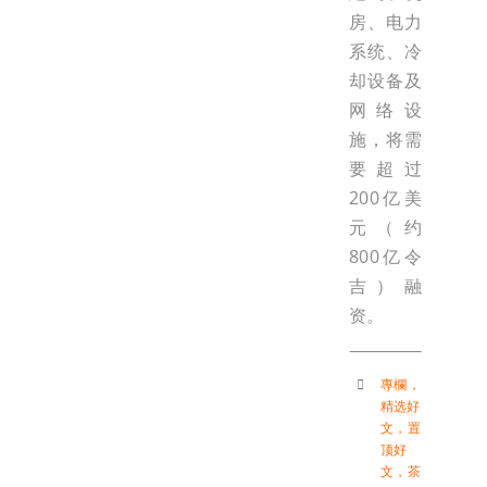
房、电力
系统、冷
却设备及
网络设
施，将需
要超过
200亿美
元（约
800亿令
吉）融
资。
專欄
，
精选好
文
，
置
顶好
文
，
茶