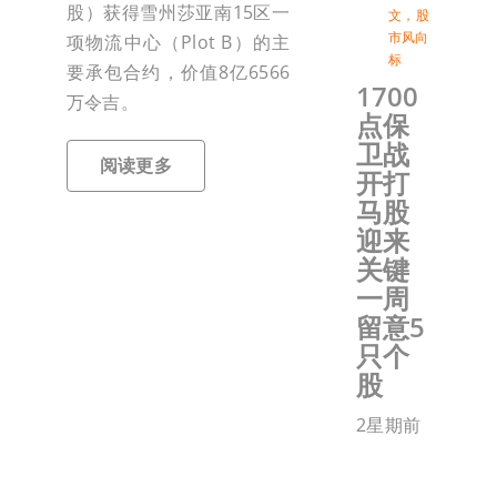
股）获得雪州莎亚南15区一
文
，
股
市风向
项物流中心（Plot B）的主
标
要承包合约，价值8亿6566
1700
万令吉。
点保
卫战
阅读更多
开打
马股
迎来
关键
一周
留意5
只个
股
2星期前