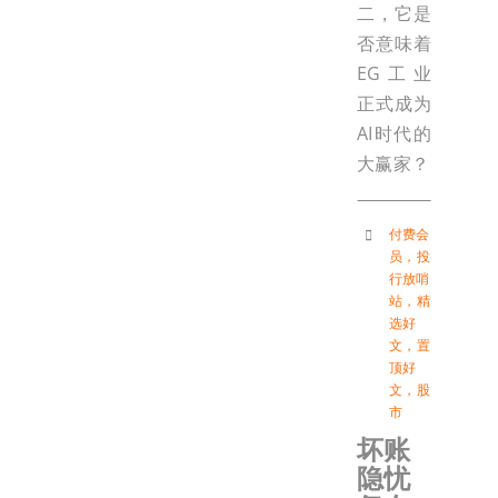
二，它是
否意味着
EG工业
正式成为
AI时代的
大赢家？
付费会
员
，
投
行放哨
站
，
精
选好
文
，
置
顶好
文
，
股
市
坏账
隐忧