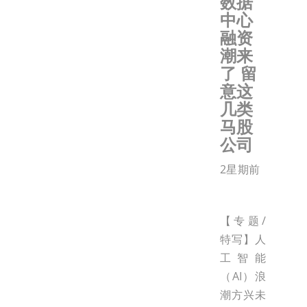
数据
中心
融资
潮来
了 留
意这
几类
马股
公司
2星期前
【专题/
特写】人
工智能
（AI）浪
潮方兴未