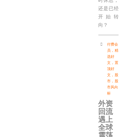
时休息，
还是已经
开始转
向？
付费会
员
，
精
选好
文
，
置
顶好
文
，
股
市
，
股
市风向
标
外资
回流
遇上
全球
震荡