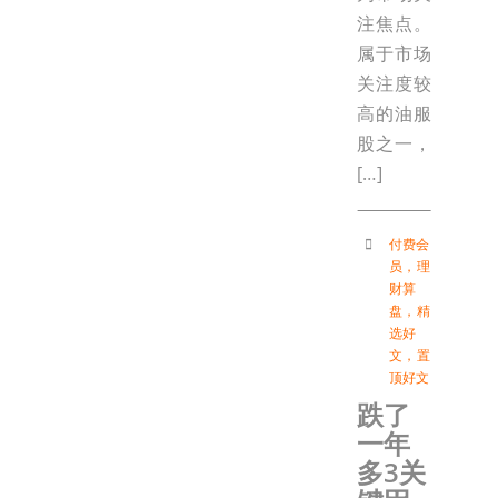
注焦点。
属于市场
关注度较
高的油服
股之一，
[…]
付费会
员
，
理
财算
盘
，
精
选好
文
，
置
顶好文
跌了
一年
多3关