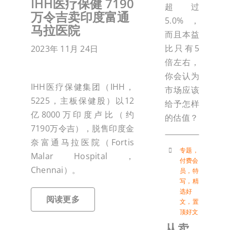
IHH医疗保健 7190
超过
万令吉卖印度富通
5.0%，
马拉医院
而且本益
比只有5
2023年 11月 24日
倍左右，
你会认为
IHH医疗保健集团（IHH，
市场应该
5225，主板保健股）以12
给予怎样
亿8000万印度卢比（约
的估值？
7190万令吉），脱售印度金
奈富通马拉医院（Fortis
专题
，
Malar Hospital，
付费会
Chennai）。
员
，
特
写
，
精
选好
阅读更多
文
，
置
顶好文
从卖