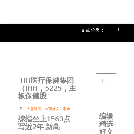
跳
过
内
容
文章分类：
Toggle
Navigat
上市公
《
首页
搜
IHH医疗保健集团
索：
关于我
（IHH，5225，主
板保健股
文章分
大盤解讀
，
置顶好文
，
股市
编辑
综指坐上1560点
精选
账户详
写近2年 新高
好文