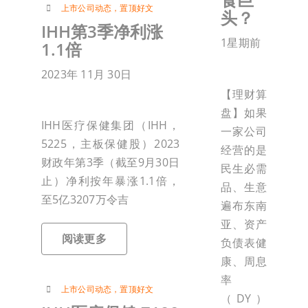
上市公司动态
，
置顶好文
头？
IHH第3季净利涨
1星期前
1.1倍
2023年 11月 30日
【理财算
盘】如果
IHH医疗保健集团（IHH，
一家公司
5225，主板保健股）2023
经营的是
财政年第3季（截至9月30日
民生必需
止）净利按年暴涨1.1倍，
品、生意
至5亿3207万令吉
遍布东南
亚、资产
阅读更多
负债表健
康、周息
率
上市公司动态
，
置顶好文
（DY）