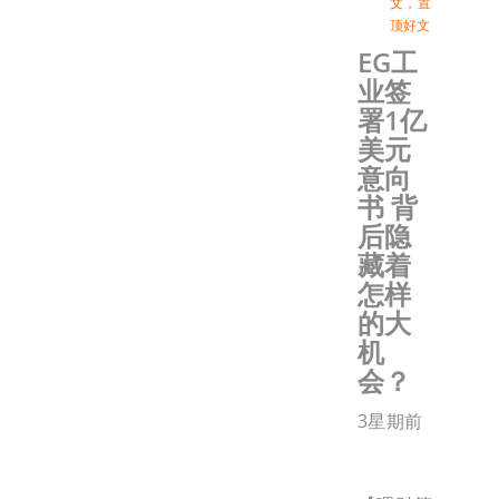
文
，
置
顶好文
EG工
业签
署1亿
美元
意向
书 背
后隐
藏着
怎样
的大
机
会？
3星期前