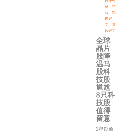
付费会
员
，
特
写
，
精
选好
文
，
置
顶好文
全球
晶片
股降
温马
股科
技股
尴尬
8只科
技股
值得
留意
3星期前