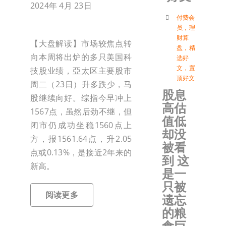
2024年 4月 23日
付
付费会
员
，
理
财算
【大盘解读】市场较焦点转
盘
，
精
联络我
向本周将出炉的多只美国科
选好
文
，
置
技股业绩，亞太区主要股市
顶好文
加入会
周二（23日）升多跌少，马
股息
股继续向好。综指今早冲上
高估
1567点，虽然后劲不继，但
登入
值低
闭市仍成功坐稳1560点上
却没
方，报1561.64点，升2.05
被看
点或0.13%，是接近2年来的
到 这
新高。
是一
只被
阅读更多
遗忘
的粮
食巨