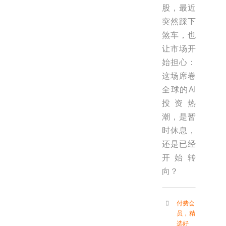
股，最近
突然踩下
煞车，也
让市场开
始担心：
这场席卷
全球的AI
投资热
潮，是暂
时休息，
还是已经
开始转
向？
付费会
员
，
精
选好