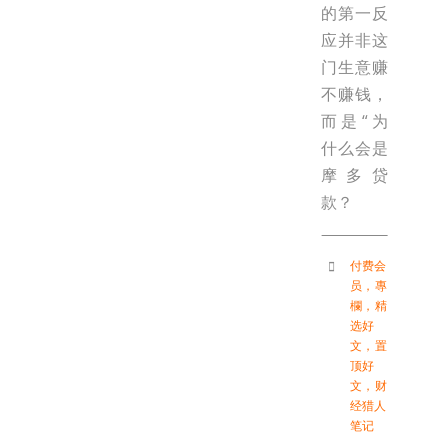
的第一反
应并非这
门生意赚
不赚钱，
而是“为
什么会是
摩多贷
款？
付费会
员
，
專
欄
，
精
选好
文
，
置
顶好
文
，
财
经猎人
笔记