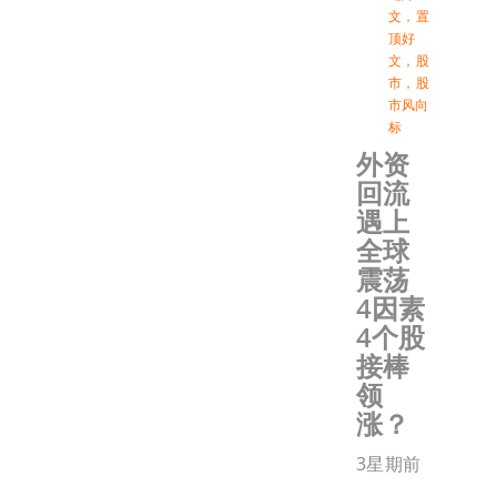
文
，
置
顶好
文
，
股
市
，
股
市风向
标
外资
回流
遇上
全球
震荡
4因素
4个股
接棒
领
涨？
3星期前