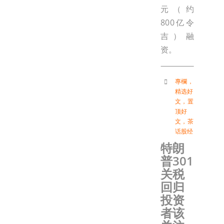
元（约
800亿令
吉）融
资。
專欄
，
精选好
文
，
置
顶好
文
，
茶
话股经
特朗
普301
关税
回归
投资
者该