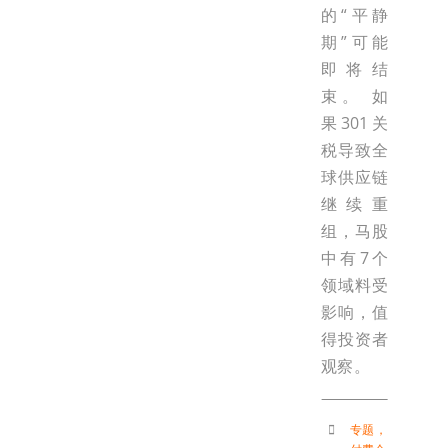
的“平静
期”可能
即将结
束。 如
果301关
税导致全
球供应链
继续重
组，马股
中有7个
领域料受
影响，值
得投资者
观察。
专题
，