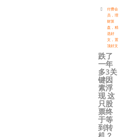
付费会
员
，
理
财算
盘
，
精
选好
文
，
置
顶好文
跌了
一年
多3关
键因
素浮
现 这
只股
票终
于等
到转
机？