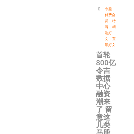
专题
，
付费会
员
，
特
写
，
精
选好
文
，
置
顶好文
首轮
800亿
令吉
数据
中心
融资
潮来
了 留
意这
几类
马股