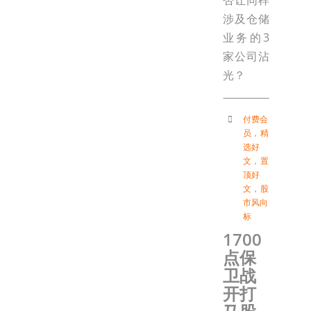
否让同样
涉及仓储
业务的3
家公司沾
光？
付费会
员
，
精
选好
文
，
置
顶好
文
，
股
市风向
标
1700
点保
卫战
开打