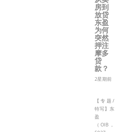
房到
放贷
东盈
为何
突然
押注
摩多
贷
款？
2星期前
【专题/
特写】东
盈
（OIB，