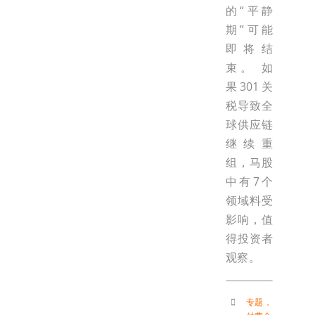
的“平静
期”可能
即将结
束。 如
果301关
税导致全
球供应链
继续重
组，马股
中有7个
领域料受
影响，值
得投资者
观察。
专题
，