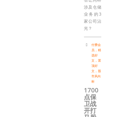
否让同样
涉及仓储
业务的3
家公司沾
光？
付费会
员
，
精
选好
文
，
置
顶好
文
，
股
市风向
标
1700
点保
卫战
开打