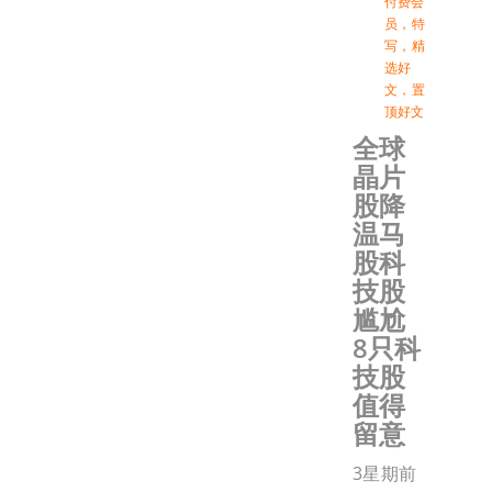
付费会
员
，
特
写
，
精
选好
文
，
置
顶好文
全球
晶片
股降
温马
股科
技股
尴尬
8只科
技股
值得
留意
3星期前