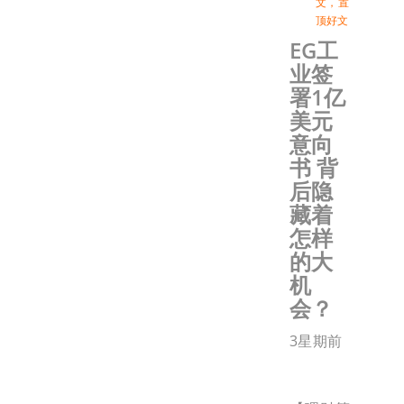
文
，
置
顶好文
EG工
业签
署1亿
美元
意向
书 背
后隐
藏着
怎样
的大
机
会？
3星期前