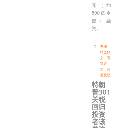
元（约
800亿令
吉）融
资。
專欄
，
精选好
文
，
置
顶好
文
，
茶
话股经
特朗
普301
关税
回归
投资
者该