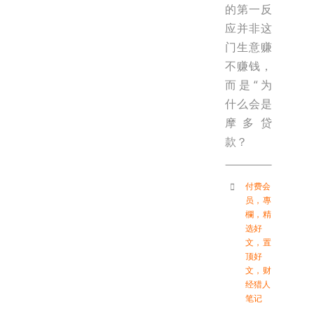
的第一反
应并非这
门生意赚
不赚钱，
而是“为
什么会是
摩多贷
款？
付费会
员
，
專
欄
，
精
选好
文
，
置
顶好
文
，
财
经猎人
笔记