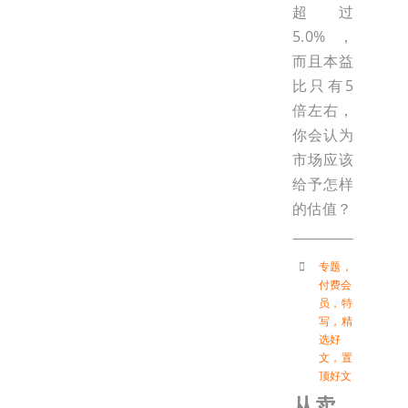
超过
5.0%，
而且本益
比只有5
倍左右，
你会认为
市场应该
给予怎样
的估值？
专题
，
付费会
员
，
特
写
，
精
选好
文
，
置
顶好文
从卖