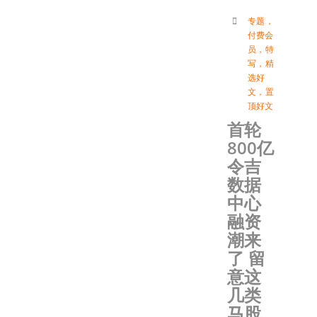
专题
，
付费会
员
，
特
写
，
精
选好
文
，
置
顶好文
首轮
800亿
令吉
数据
中心
融资
潮来
了 留
意这
几类
马股