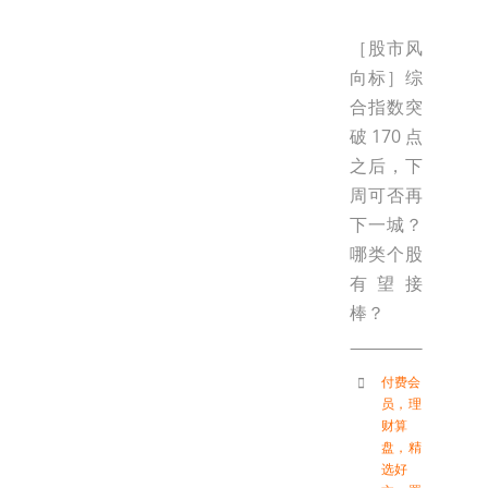
［股市风
向标］综
合指数突
破170点
之后，下
周可否再
下一城？
哪类个股
有望接
棒？
付费会
员
，
理
财算
盘
，
精
选好