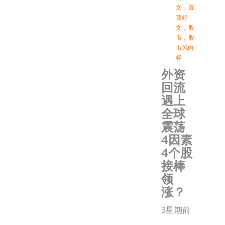
文
，
置
顶好
文
，
股
市
，
股
市风向
标
外资
回流
遇上
全球
震荡
4因素
4个股
接棒
领
涨？
3星期前