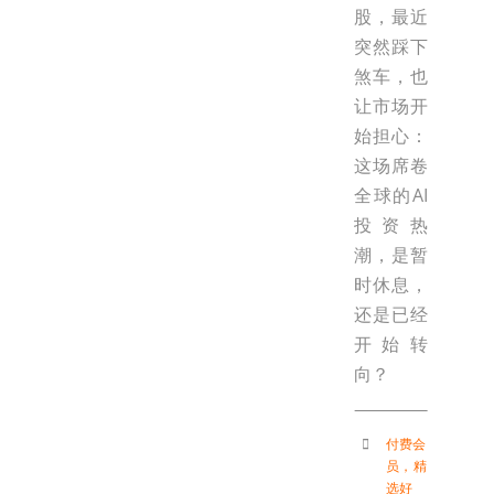
股，最近
突然踩下
煞车，也
让市场开
始担心：
这场席卷
全球的AI
投资热
潮，是暂
时休息，
还是已经
开始转
向？
付费会
员
，
精
选好