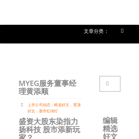
跳
过
内
容
文章分类：
Toggle
Navigat
上市公
《
首页
搜
MYEG服务董事经
索：
关于我
理黄添顺
上市公司动态
，
精选好文
，
置顶
文章分
好文
，
股市红绿灯
编辑
盛资大股东染指力
精选
扬科技 股市添新玩
账户详
好文
家？