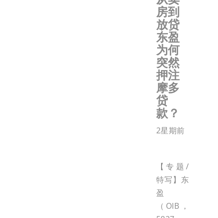
房到
放贷
东盈
为何
突然
押注
摩多
贷
款？
2星期前
【专题/
特写】东
盈
（OIB，