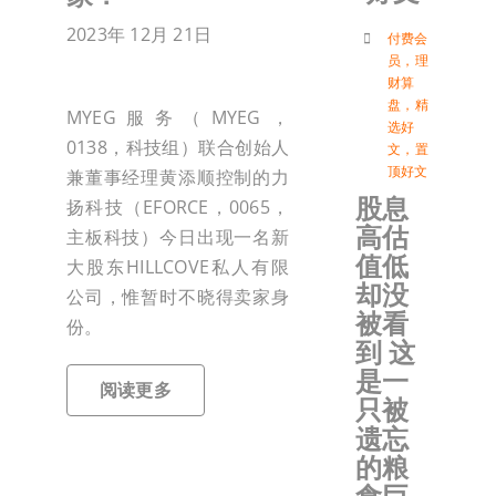
2023年 12月 21日
付
付费会
员
，
理
财算
盘
，
精
联络我
MYEG服务（MYEG，
选好
0138，科技组）联合创始人
文
，
置
顶好文
兼董事经理黄添顺控制的力
加入会
股息
扬科技（EFORCE，0065，
高估
主板科技）今日出现一名新
登入
值低
大股东HILLCOVE私人有限
却没
公司，惟暂时不晓得卖家身
被看
份。
到 这
是一
阅读更多
只被
遗忘
的粮
食巨