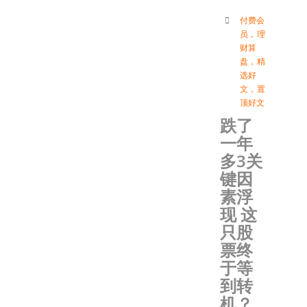
付费会
员
，
理
财算
盘
，
精
选好
文
，
置
顶好文
跌了
一年
多3关
键因
素浮
现 这
只股
票终
于等
到转
机？