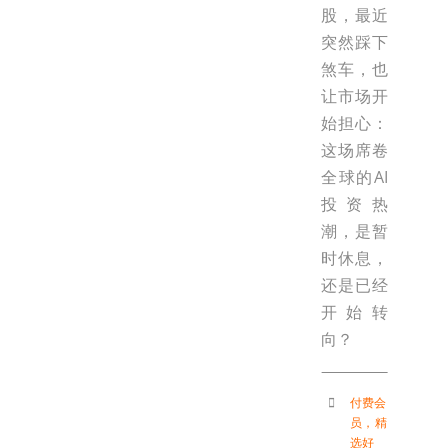
股，最近
突然踩下
煞车，也
让市场开
始担心：
这场席卷
全球的AI
投资热
潮，是暂
时休息，
还是已经
开始转
向？
付费会
员
，
精
选好