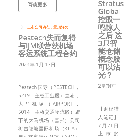
Stratus
阅读更多
Global
控股一
鸣惊人
上市公司动态
，
置顶好文
之后 这
Pestech失而复得
3只智
与IJM联营获机场
能仓储
客运系统工程合约
概念股
2024年 1月 17日
可以沾
光？
2星期前
Pestech国际（PESTECH，
5219，主板工业股）宣布，
大马机场（AIRPORT，
【财经猎
5014，主板交通物流股）旗
人笔记】
下的大马机场（雪邦）公司
7月21日
将吉隆坡国际机场（KLIA）
上市的
自动旅客捷运系统（APM）