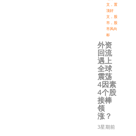
文
，
置
顶好
文
，
股
市
，
股
市风向
标
外资
回流
遇上
全球
震荡
4因素
4个股
接棒
领
涨？
3星期前