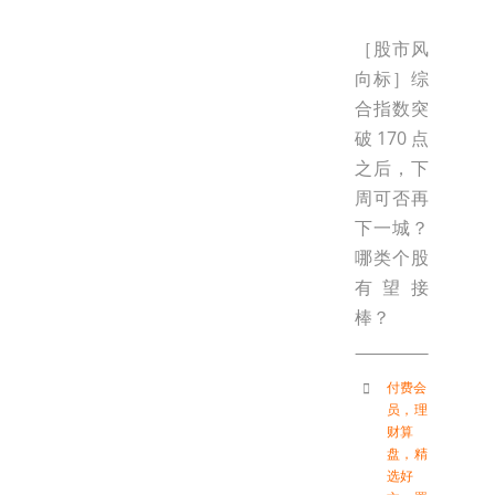
［股市风
向标］综
合指数突
破170点
之后，下
周可否再
下一城？
哪类个股
有望接
棒？
付费会
员
，
理
财算
盘
，
精
选好