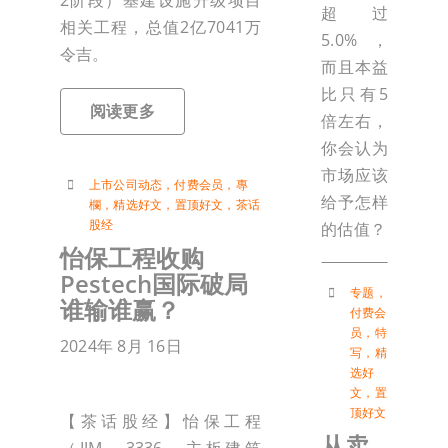
2阶段）基建设施升级项目
超过
相关工程，总值2亿7041万
5.0%，
令吉。
而且本益
比只有5
阅读更多
倍左右，
你会认为
市场应该
上市公司动态
，
付费会员
，
專
给予怎样
欄
，
精选好文
，
置顶好文
，
茶话
股经
的估值？
怡保工程收购
Pestech国际破局
专题
，
谁输谁赢？
付费会
员
，
特
2024年 8月 16日
写
，
精
选好
文
，
置
顶好文
【茶话股经】怡保工程
从卖
（IJM，3336，主板建筑