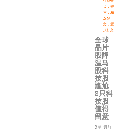
付费会
员
，
特
写
，
精
选好
文
，
置
顶好文
全球
晶片
股降
温马
股科
技股
尴尬
8只科
技股
值得
留意
3星期前