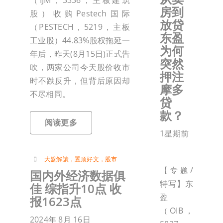
房到
股）收购Pestech国际
放贷
（PESTECH，5219，主板
东盈
工业股）44.83%股权拖延一
为何
年后，昨天(8月15日)正式告
突然
吹，两家公司今天股价收市
押注
时不跌反升，但背后原因却
摩多
不尽相同。
贷
款？
阅读更多
1星期前
大盤解讀
，
置顶好文
，
股市
【专题/
国内外经济数据俱
特写】东
佳 综指升10点 收
盈
报1623点
（OIB，
2024年 8月 16日