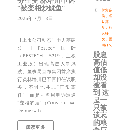
务生变 林培川申诉
“被变相炒鱿鱼”
付
付费会
员
，
理
2025年 7月 18日
财算
盘
，
精
联络我
选好
文
，
置
【上市公司动态】电力基建
顶好文
公司Pestech国际
加入会
股息
（PESTECH，5219，主板
高估
工业股）出现高层人事风
登入
值低
波。董事局宣布集团首席执
却没
行员林培川已不再担任该职
被看
务，不过他并非“正常离
到 这
任”，而是向当局申诉遭遇
是一
“变相解雇”（Constructive
只被
Dismissal）。
遗忘
的粮
阅读更多
食巨