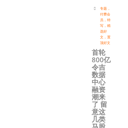
专题
，
付费会
员
，
特
写
，
精
选好
文
，
置
顶好文
首轮
800亿
令吉
数据
中心
融资
潮来
了 留
意这
几类
马股