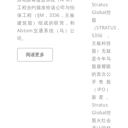
Stratus
工程合约颁发给该公司与怡
Global控
保工程（IJM，3336，主板
股
建筑股）组成的联营，和
（STRATUS，
Alstom交通系统（马）公
5356，
司。
主板科技
股）无疑
阅读更多
是今年马
股最耀眼
的首次公
开售股
（IPO）
新星。
Stratus
Global控
股火红会