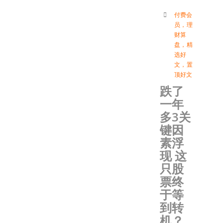
付费会
员
，
理
财算
盘
，
精
选好
文
，
置
顶好文
跌了
一年
多3关
键因
素浮
现 这
只股
票终
于等
到转
机？