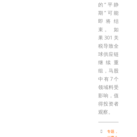
的“平静
期”可能
即将结
束。 如
果301关
税导致全
球供应链
继续重
组，马股
中有7个
领域料受
影响，值
得投资者
观察。
专题
，