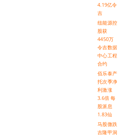
4.19亿令
吉
纽能源控
股获
4450万
令吉数据
中心工程
合约
佰乐泰产
托次季净
利激涨
3.6倍 每
股派息
1.83仙
马股微跌
吉隆甲洞