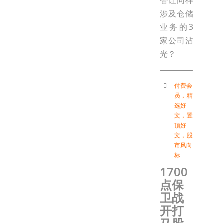
否让同样
涉及仓储
业务的3
家公司沾
光？
付费会
员
，
精
选好
文
，
置
顶好
文
，
股
市风向
标
1700
点保
卫战
开打