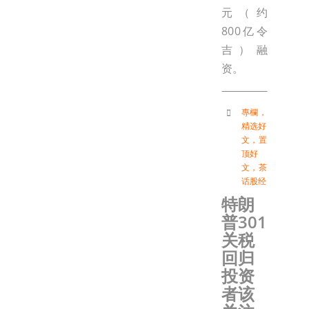
元（约
800亿令
吉）融
资。
專欄
，
精选好
文
，
置
顶好
文
，
茶
话股经
特朗
普301
关税
回归
投资
者该