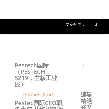
跳
过
内
容
文章分类：
Toggle
Navigat
上市公
《
首页
搜
Pestech国际
索：
关于我
（PESTECH，
5219，主板工业
股）
文章分
编辑
上市公司动态
，
置顶好文
精选
账户详
Pestec国际CEO职
好文