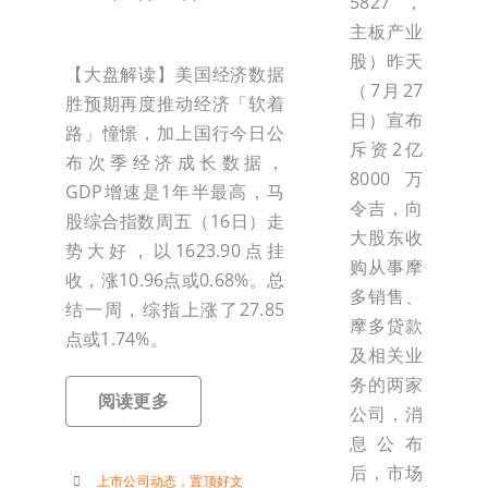
5827，
主板产业
股）昨天
【大盘解读】美国经济数据
（7月27
胜预期再度推动经济「软着
日）宣布
路」憧憬，加上国行今日公
斥资2亿
布次季经济成长数据，
8000万
GDP增速是1年半最高，马
令吉，向
股综合指数周五（16日）走
大股东收
势大好，以1623.90点挂
购从事摩
收，涨10.96点或0.68%。总
多销售、
结一周，综指上涨了27.85
摩多贷款
点或1.74%。
及相关业
务的两家
阅读更多
公司，消
息公布
后，市场
上市公司动态
，
置顶好文