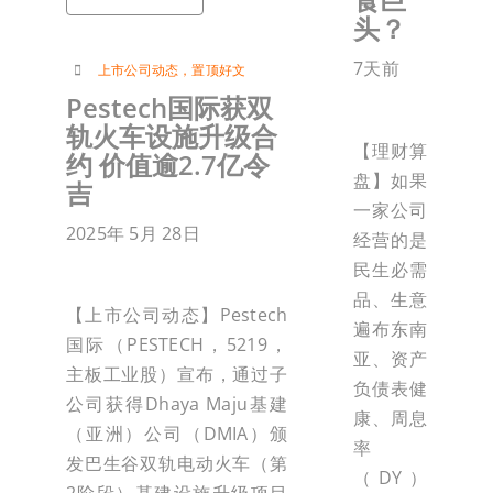
头？
7天前
上市公司动态
，
置顶好文
Pestech国际获双
轨火车设施升级合
【理财算
约 价值逾2.7亿令
盘】如果
吉
一家公司
2025年 5月 28日
经营的是
民生必需
品、生意
【上市公司动态】Pestech
遍布东南
国际（PESTECH，5219，
亚、资产
主板工业股）宣布，通过子
负债表健
公司获得Dhaya Maju基建
康、周息
（亚洲）公司（DMIA）颁
率
发巴生谷双轨电动火车（第
（DY）