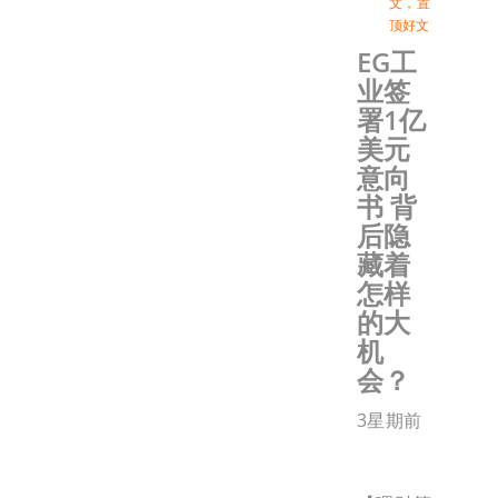
文
，
置
顶好文
EG工
业签
署1亿
美元
意向
书 背
后隐
藏着
怎样
的大
机
会？
3星期前