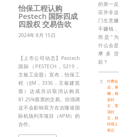
的第一反
怡保工程认购
应并非这
Pestech 国际四成
门生意赚
四股权 交易告吹
不赚钱，
2024年 8月 15日
而是“为
什么会是
摩多贷
【上市公司动态】Pestech
款？
国际（PESTECH，5219，
主板工业股）宣布，怡保工
付费会
程（IJM，3336，主板建筑
员
，
專
股）达成共识取消认购其
欄
，
精
81.25%股票的交易。但强调
选好
文
，
置
这不会影响双方在吉隆坡国
顶好
际机场列车项目（APM）的
文
，
财
合作。
经猎人
笔记