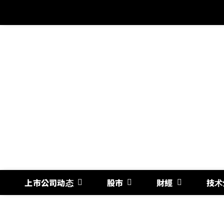
跳
过
内
容
上市公司动态
股市
財經
技术