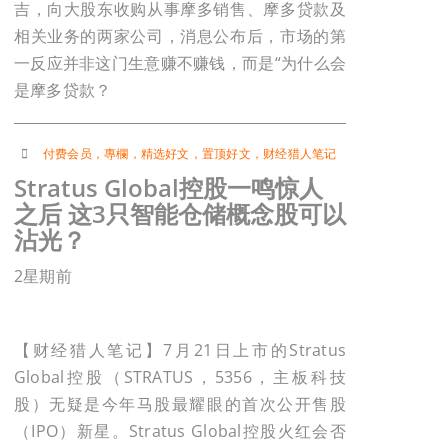
吉，向大股东收购从事摩多销售、摩多贷款及
相关业务的两家公司，消息公布后，市场的第
一反应并非这门生意赚不赚钱，而是“为什么会
是摩多贷款？
付费会员
，
專欄
，
精选好文
，
置顶好文
，
财经猎人笔记
Stratus Global控股一鸣惊人
之后 这3只智能仓储概念股可以
沾光？
2星期前
【财经猎人笔记】7月21日上市的Stratus
Global控股（STRATUS，5356，主板科技
股）无疑是今年马股最耀眼的首次公开售股
（IPO）新星。Stratus Global控股火红会否