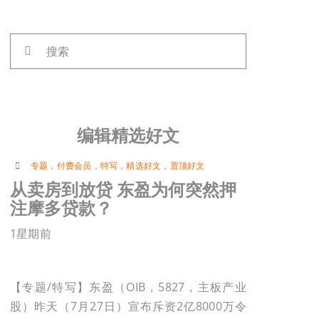
搜
索：
编辑精选好文
专题
，
付费会员
，
特写
，
精选好文
，
置顶好文
从卖房到放贷 东盈为何突然押
注摩多贷款？
1星期前
【专题/特写】东盈（OIB，5827，主板产业
股）昨天（7月27日）宣布斥资2亿8000万令