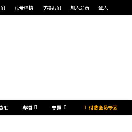
我们
账号详情
联络我们
加入会员
登入
总汇
專欄
专题
付费会员专区
《博