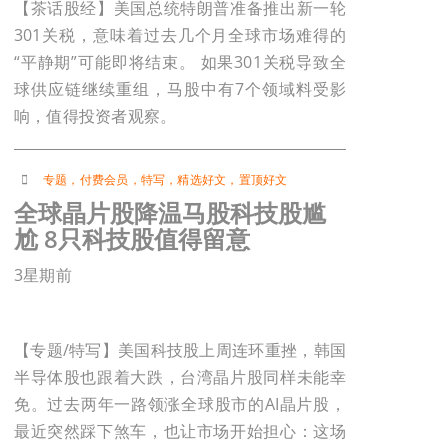
【茶话股经】美国总统特朗普准备推出新一轮
301关税，意味着过去几个月全球市场难得的
“平静期”可能即将结束。 如果301关税导致全
球供应链继续重组，马股中有7个领域料受影
响，值得投资者观察。
专题
，
付费会员
，
特写
，
精选好文
，
置顶好文
全球晶片股降温马股科技股尴
尬 8只科技股值得留意
3星期前
【专题/特写】美国科技股上周连环重挫，韩国
半导体股也跟着大跌，台湾晶片股同样未能幸
免。过去两年一路领涨全球股市的AI晶片股，
最近突然踩下煞车，也让市场开始担心：这场