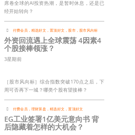
席卷全球的AI投资热潮，是暂时休息，还是已
经开始转向？
付费会员
，
精选好文
，
置顶好文
，
股市
，
股市风向标
外资回流遇上全球震荡 4因素4
个股接棒领涨？
3星期前
［股市风向标］综合指数突破170点之后，下
周可否再下一城？哪类个股有望接棒？
付费会员
，
理财算盘
，
精选好文
，
置顶好文
EG工业签署1亿美元意向书 背
后隐藏着怎样的大机会？