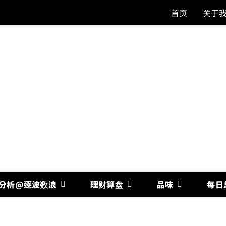
首页
关于
分析@逐波数浪
理财算盘
品味
每日