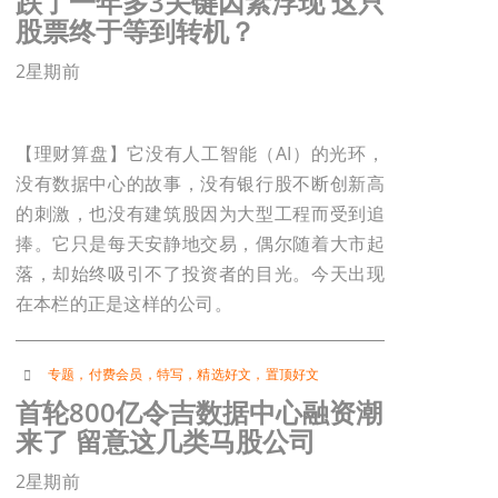
跌了一年多3关键因素浮现 这只
股票终于等到转机？
2星期前
【理财算盘】它没有人工智能（AI）的光环，
没有数据中心的故事，没有银行股不断创新高
的刺激，也没有建筑股因为大型工程而受到追
捧。它只是每天安静地交易，偶尔随着大市起
落，却始终吸引不了投资者的目光。今天出现
在本栏的正是这样的公司。
专题
，
付费会员
，
特写
，
精选好文
，
置顶好文
首轮800亿令吉数据中心融资潮
来了 留意这几类马股公司
2星期前