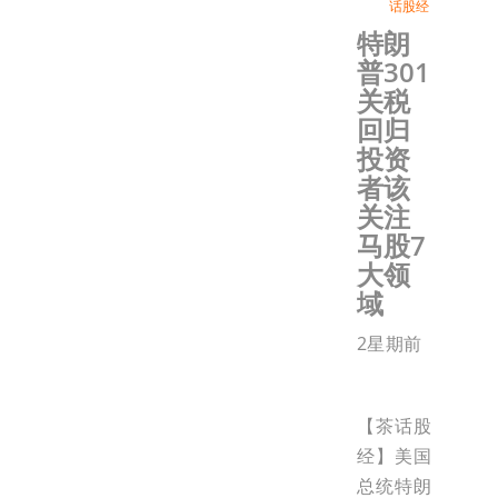
话股经
特朗
普301
关税
回归
投资
者该
关注
马股7
大领
域
2星期前
【茶话股
经】美国
总统特朗