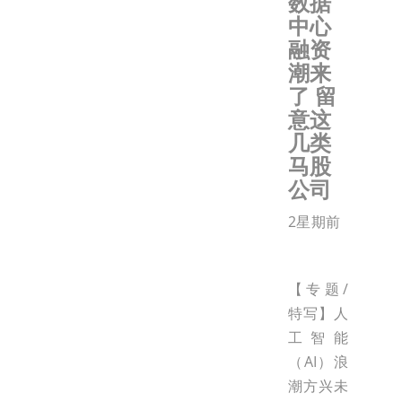
数据
中心
融资
潮来
了 留
意这
几类
马股
公司
2星期前
【专题/
特写】人
工智能
（AI）浪
潮方兴未