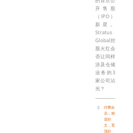
的首次公
开售股
（IPO）
新星。
Stratus
Global控
股火红会
否让同样
涉及仓储
业务的3
家公司沾
光？
付费会
员
，
精
选好
文
，
置
顶好