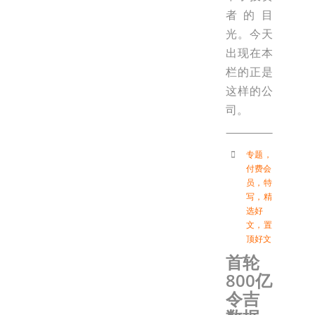
者的目
光。今天
出现在本
栏的正是
这样的公
司。
专题
，
付费会
员
，
特
写
，
精
选好
文
，
置
顶好文
首轮
800亿
令吉