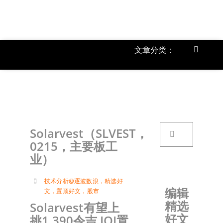
跳
过
内
容
文章分类：
Toggle
Navigat
上市公
《
首页
搜
Solarvest（SLVEST，
索：
关于我
0215，主要板工
业）
文章分
技术分析@逐波数浪
，
精选好
编辑
文
，
置顶好文
，
股市
精选
Solarvest有望上
账户详
好文
挑1.390令吉 IOI置