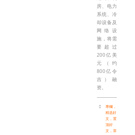
房、电力
系统、冷
却设备及
网络设
施，将需
要超过
200亿美
元（约
800亿令
吉）融
资。
專欄
，
精选好
文
，
置
顶好
文
，
茶