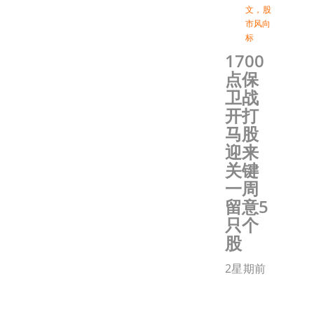
文
，
股
市风向
标
1700
点保
卫战
开打
马股
迎来
关键
一周
留意5
只个
股
2星期前