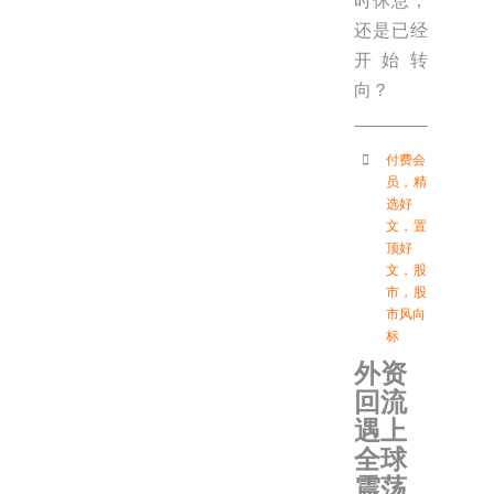
时休息，
还是已经
开始转
向？
付费会
员
，
精
选好
文
，
置
顶好
文
，
股
市
，
股
市风向
标
外资
回流
遇上
全球
震荡