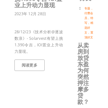
业上升动力显现
付
专题
，
2023年 12月 28日
付费会
员
，
特
写
，
精
联络我
选好
28/12/23《技术分析@逐波
文
，
置
顶好文
数浪》- Solarvest有望上挑
加入会
从卖
1.390令吉，IOI置业上升动
房到
力显现。
登入
放贷
东盈
阅读更多
为何
突然
押注
摩多
贷
款？