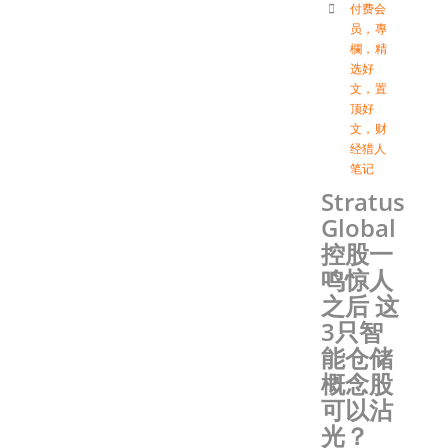
付费会
员
，
專
欄
，
精
选好
文
，
置
顶好
文
，
财
经猎人
笔记
Stratus
Global
控股一
鸣惊人
之后 这
3只智
能仓储
概念股
可以沾
光？