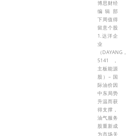
博思财经
编辑部
下周值得
留意个股
1.达洋企
业
（DAYANG，
5141，
主板能源
股）– 国
际油价因
中东局势
升温而获
得支撑，
油气服务
股重新成
为市场关