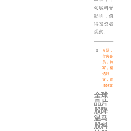
中有7个
领域料受
影响，值
得投资者
观察。
专题
，
付费会
员
，
特
写
，
精
选好
文
，
置
顶好文
全球
晶片
股降
温马
股科