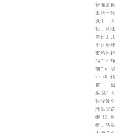
普准备推
出新一轮
301关
税，意味
着过去几
个月全球
市场难得
的“平静
期”可能
即将结
束。 如
果301关
税导致全
球供应链
继续重
组，马股