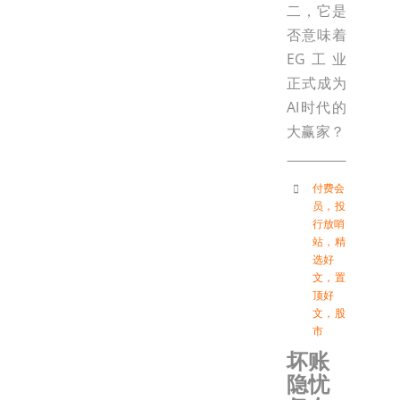
二，它是
否意味着
EG工业
正式成为
AI时代的
大赢家？
付费会
员
，
投
行放哨
站
，
精
选好
文
，
置
顶好
文
，
股
市
坏账
隐忧