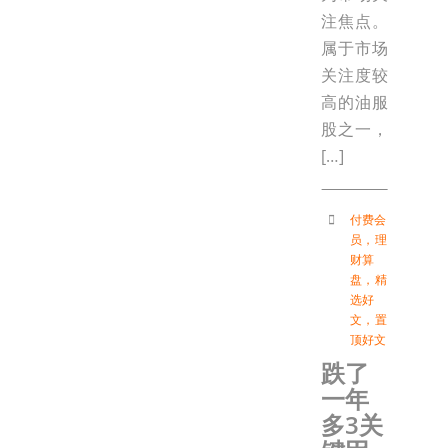
注焦点。
属于市场
关注度较
高的油服
股之一，
[…]
付费会
员
，
理
财算
盘
，
精
选好
文
，
置
顶好文
跌了
一年
多3关