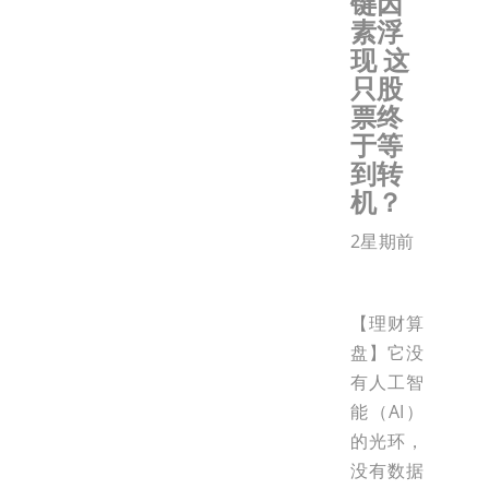
键因
素浮
现 这
只股
票终
于等
到转
机？
2星期前
【理财算
盘】它没
有人工智
能（AI）
的光环，
没有数据