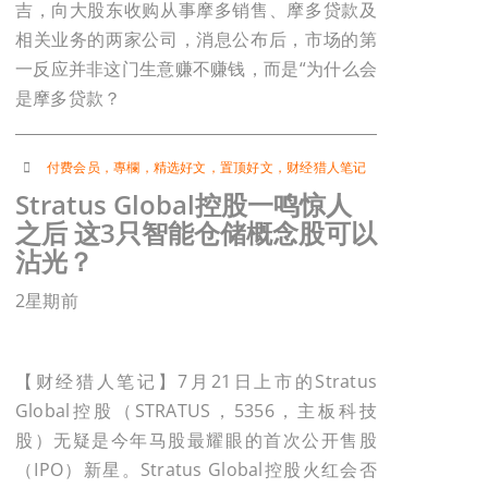
吉，向大股东收购从事摩多销售、摩多贷款及
相关业务的两家公司，消息公布后，市场的第
一反应并非这门生意赚不赚钱，而是“为什么会
是摩多贷款？
付费会员
，
專欄
，
精选好文
，
置顶好文
，
财经猎人笔记
Stratus Global控股一鸣惊人
之后 这3只智能仓储概念股可以
沾光？
2星期前
【财经猎人笔记】7月21日上市的Stratus
Global控股（STRATUS，5356，主板科技
股）无疑是今年马股最耀眼的首次公开售股
（IPO）新星。Stratus Global控股火红会否