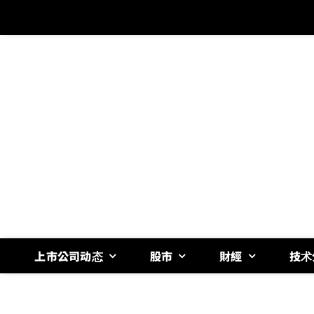
跳
过
内
容
上市公司动态
股市
財經
技术