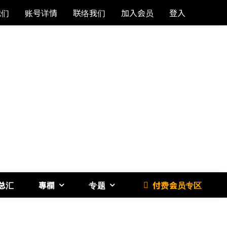
我们
账号详情
联络我们
加入会员
登入
总汇
專欄
专题
付费会员专区
《博