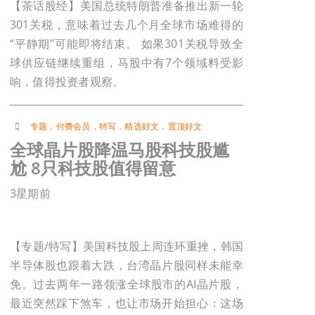
【茶话股经】美国总统特朗普准备推出新一轮
301关税，意味着过去几个月全球市场难得的
“平静期”可能即将结束。 如果301关税导致全
球供应链继续重组，马股中有7个领域料受影
响，值得投资者观察。
专题
，
付费会员
，
特写
，
精选好文
，
置顶好文
全球晶片股降温马股科技股尴
尬 8只科技股值得留意
3星期前
【专题/特写】美国科技股上周连环重挫，韩国
半导体股也跟着大跌，台湾晶片股同样未能幸
免。过去两年一路领涨全球股市的AI晶片股，
最近突然踩下煞车，也让市场开始担心：这场