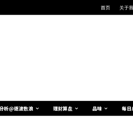
首页
关于
分析@逐波数浪
理财算盘
品味
每日