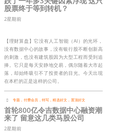
跌了一年多3关键因素浮现 这只
股票终于等到转机？
2星期前
【理财算盘】它没有人工智能（AI）的光环，
没有数据中心的故事，没有银行股不断创新高
的刺激，也没有建筑股因为大型工程而受到追
捧。它只是每天安静地交易，偶尔随着大市起
落，却始终吸引不了投资者的目光。今天出现
在本栏的正是这样的公司。
专题
，
付费会员
，
特写
，
精选好文
，
置顶好文
首轮800亿令吉数据中心融资潮
来了 留意这几类马股公司
2星期前