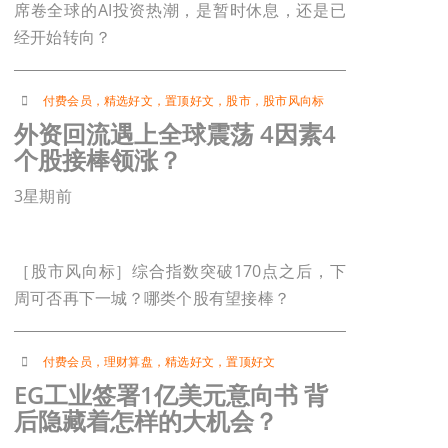
席卷全球的AI投资热潮，是暂时休息，还是已
经开始转向？
付费会员
，
精选好文
，
置顶好文
，
股市
，
股市风向标
外资回流遇上全球震荡 4因素4
个股接棒领涨？
3星期前
［股市风向标］综合指数突破170点之后，下
周可否再下一城？哪类个股有望接棒？
付费会员
，
理财算盘
，
精选好文
，
置顶好文
EG工业签署1亿美元意向书 背
后隐藏着怎样的大机会？