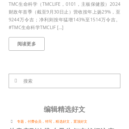
TMC生命科学（TMCLIFE，0101，主板保健股）2024
付费会员专区
财政年首季（截至9月30日止）营收按年上扬29%，至
9244万令吉；净利则按年猛增143%至1514万令吉。
#TMC生命科学TMCLIF […]
联络我们
阅读更多
加入会员
登入
搜
索：
编辑精选好文
专题
，
付费会员
，
特写
，
精选好文
，
置顶好文