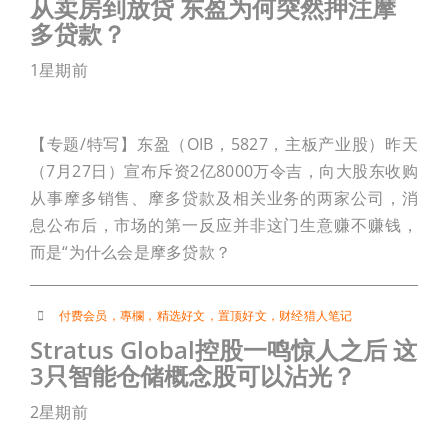
从卖房到放贷 东盈为何突然押注摩
多贷款？
1星期前
【专题/特写】东盈（OIB，5827，主板产业股）昨天
（7月27日）宣布斥资2亿8000万令吉，向大股东收购
从事摩多销售、摩多贷款及相关业务的两家公司，消
息公布后，市场的第一反应并非这门生意赚不赚钱，
而是“为什么会是摩多贷款？
付费会员
，
專欄
，
精选好文
，
置顶好文
，
财经猎人笔记
Stratus Global控股一鸣惊人之后 这
3只智能仓储概念股可以沾光？
2星期前