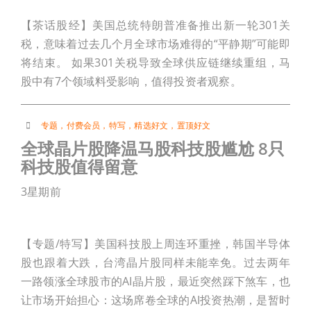
【茶话股经】美国总统特朗普准备推出新一轮301关
税，意味着过去几个月全球市场难得的“平静期”可能即
将结束。 如果301关税导致全球供应链继续重组，马
股中有7个领域料受影响，值得投资者观察。
专题
，
付费会员
，
特写
，
精选好文
，
置顶好文
全球晶片股降温马股科技股尴尬 8只
科技股值得留意
3星期前
【专题/特写】美国科技股上周连环重挫，韩国半导体
股也跟着大跌，台湾晶片股同样未能幸免。过去两年
一路领涨全球股市的AI晶片股，最近突然踩下煞车，也
让市场开始担心：这场席卷全球的AI投资热潮，是暂时