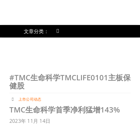
跳
过
内
容
文章分类：
Toggle
Navigation
《
上市公司动态
首页
#TMC生命科学TMCLIFE0101主板保
健股
关于我们
上市公司动态
TMC生命科学首季净利猛增143%
文章分类
2023年 11月 14日
账户详情