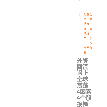
付费会
员
，
精
选好
文
，
置
顶好
文
，
股
市
，
股
市风向
标
外资
回流
遇上
全球
震荡
4因素
4个股
接棒