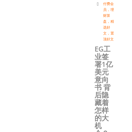
付费会
员
，
理
财算
盘
，
精
选好
文
，
置
顶好文
EG工
业签
署1亿
美元
意向
书 背
后隐
藏着
怎样
的大
机