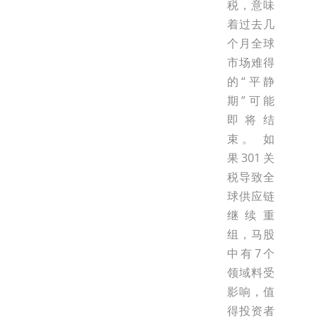
税，意味
着过去几
个月全球
市场难得
的“平静
期”可能
即将结
束。 如
果301关
税导致全
球供应链
继续重
组，马股
中有7个
领域料受
影响，值
得投资者