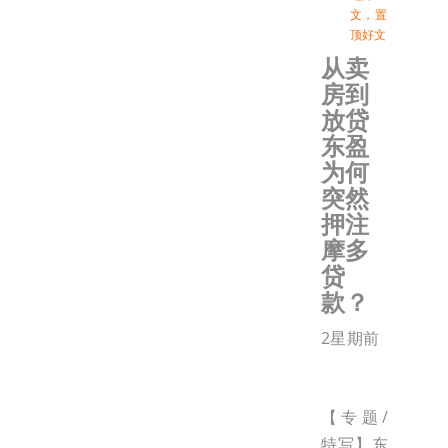
文
，
置
顶好文
从卖
房到
放贷
东盈
为何
突然
押注
摩多
贷
款？
2星期前
【专题/
特写】东