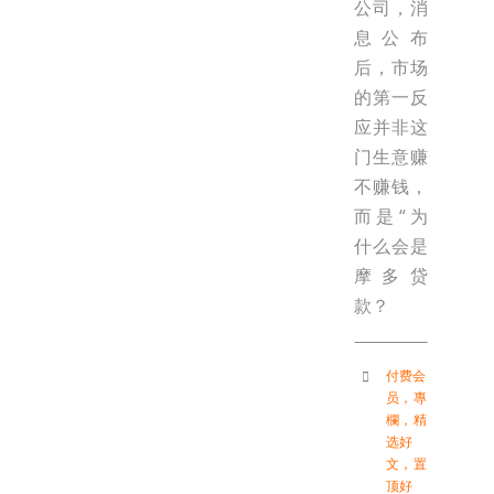
公司，消
息公布
后，市场
的第一反
应并非这
门生意赚
不赚钱，
而是“为
什么会是
摩多贷
款？
付费会
员
，
專
欄
，
精
选好
文
，
置
顶好