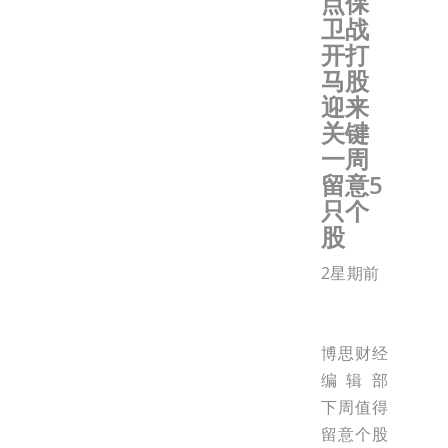
点保
卫战
开打
马股
迎来
关键
一周
留意5
只个
股
2星期前
博思财经
编辑部
下周值得
留意个股