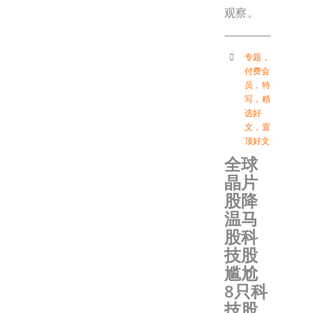
观察。
专题
，
付费会
员
，
特
写
，
精
选好
文
，
置
顶好文
全球
晶片
股降
温马
股科
技股
尴尬
8只科
技股