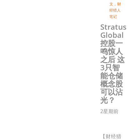
文
，
财
经猎人
笔记
Stratus
Global
控股一
鸣惊人
之后 这
3只智
能仓储
概念股
可以沾
光？
2星期前
【财经猎