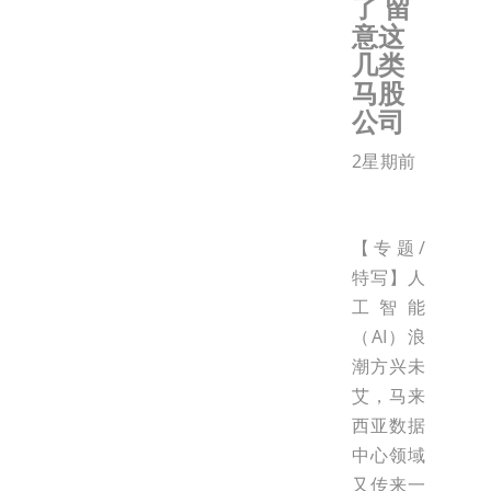
了 留
意这
几类
马股
公司
2星期前
【专题/
特写】人
工智能
（AI）浪
潮方兴未
艾，马来
西亚数据
中心领域
又传来一