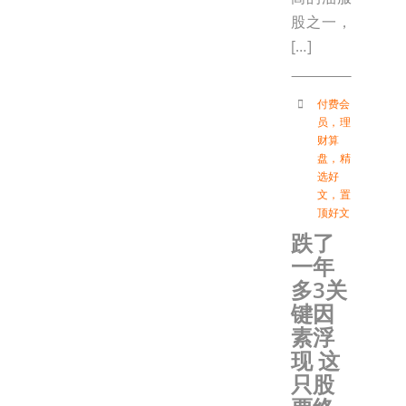
股之一，
[…]
付费会
员
，
理
财算
盘
，
精
选好
文
，
置
顶好文
跌了
一年
多3关
键因
素浮
现 这
只股