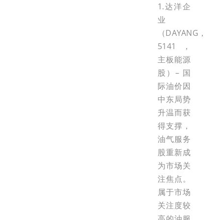
1.达洋企
业
（DAYANG，
5141，
主板能源
股）– 国
际油价因
中东局势
升温而获
得支撑，
油气服务
股重新成
为市场关
注焦点。
属于市场
关注度较
高的油服