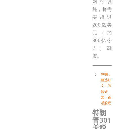
网络设
施，将需
要超过
200亿美
元（约
800亿令
吉）融
资。
專欄
，
精选好
文
，
置
顶好
文
，
茶
话股经
特朗
普301
关税