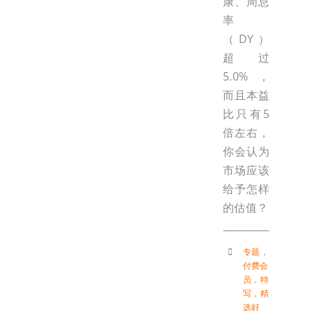
康、周息
率
（DY）
超过
5.0%，
而且本益
比只有5
倍左右，
你会认为
市场应该
给予怎样
的估值？
专题
，
付费会
员
，
特
写
，
精
选好