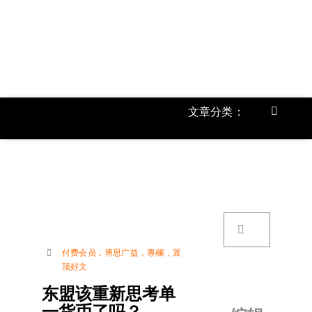
跳
过
内
容
文章分类：
Toggle
Navigat
首页
《
关于我
搜
索：
账号详
付费会员
，
博思广益
，
專欄
，
置
顶好文
联络我
东盟该重新思考单
一货币了吗？