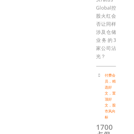
Global控
股火红会
否让同样
涉及仓储
业务的3
家公司沾
光？
付费会
员
，
精
选好
文
，
置
顶好
文
，
股
市风向
标
1700