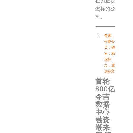
栏的正是
这样的公
司。
专题
，
付费会
员
，
特
写
，
精
选好
文
，
置
顶好文
首轮
800亿
令吉
数据
中心
融资
潮来