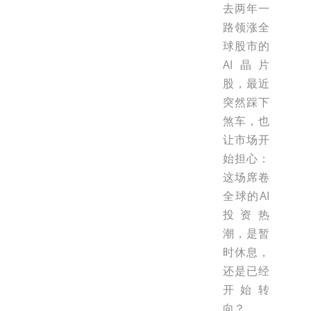
去两年一
路领涨全
球股市的
AI晶片
股，最近
突然踩下
煞车，也
让市场开
始担心：
这场席卷
全球的AI
投资热
潮，是暂
时休息，
还是已经
开始转
向？