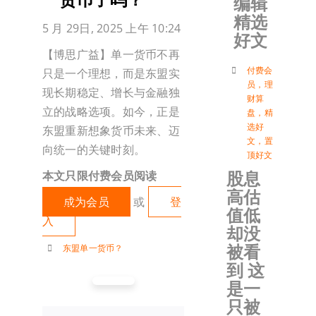
编辑
精选
加入会
5 月 29日, 2025 上午 10:24
好文
【博思广益】单一货币不再
登入
付费会
只是一个理想，而是东盟实
员
，
理
现长期稳定、增长与金融独
财算
立的战略选项。如今，正是
盘
，
精
选好
东盟重新想象货币未来、迈
文
，
置
向统一的关键时刻。
顶好文
股息
本文只限付费会员阅读
高估
成为会员
或
登
值低
入
却没
被看
东盟单一货币？
到 这
是一
只被