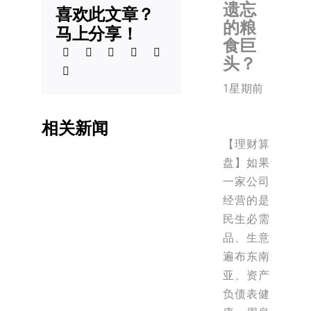
遗忘
喜欢此文章？
的粮
马上分享！
食巨
头？
1星期前
相关新闻
【理财算
盘】如果
一家公司
经营的是
民生必需
品、生意
遍布东南
亚、资产
负债表健