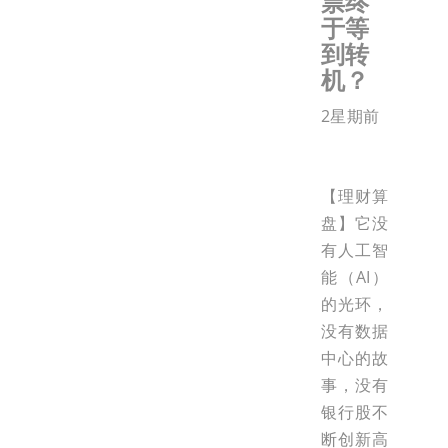
票终
于等
到转
机？
2星期前
【理财算
盘】它没
有人工智
能（AI）
的光环，
没有数据
中心的故
事，没有
银行股不
断创新高