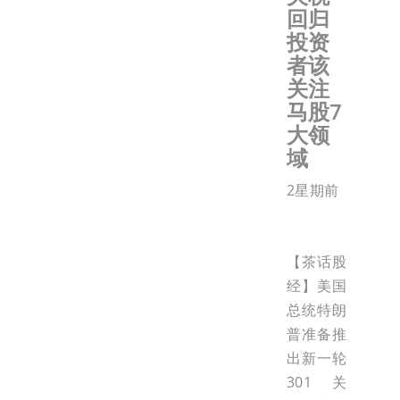
回归
投资
者该
关注
马股7
大领
域
2星期前
【茶话股
经】美国
总统特朗
普准备推
出新一轮
301关