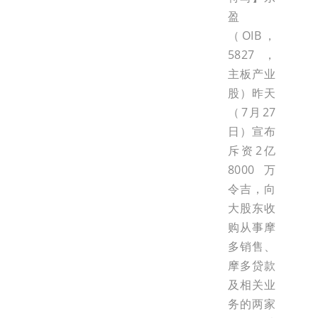
盈
（OIB，
5827，
主板产业
股）昨天
（7月27
日）宣布
斥资2亿
8000万
令吉，向
大股东收
购从事摩
多销售、
摩多贷款
及相关业
务的两家