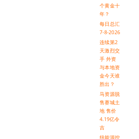
个黄金十
年？
每日总汇
7-8-2026
连续第2
天激烈交
手 外资
与本地资
金今天谁
胜出？
马资源脱
售赛城土
地 售价
4.19亿令
吉
纽能源控