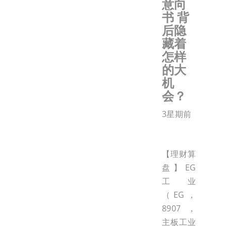
意向
书 背
后隐
藏着
怎样
的大
机
会？
3星期前
【理财算
盘】EG
工业
（EG，
8907，
主板工业