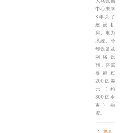
大马数据
中心未来
3年为了
建设机
房、电力
系统、冷
却设备及
网络设
施，将需
要超过
200亿美
元（约
800亿令
吉）融
资。
專欄
，