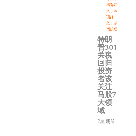
精选好
文
，
置
顶好
文
，
茶
话股经
特朗
普301
关税
回归
投资
者该
关注
马股7
大领
域
2星期前