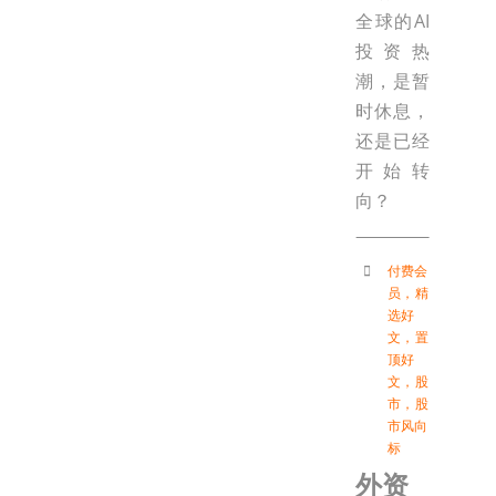
全球的AI
投资热
潮，是暂
时休息，
还是已经
开始转
向？
付费会
员
，
精
选好
文
，
置
顶好
文
，
股
市
，
股
市风向
标
外资