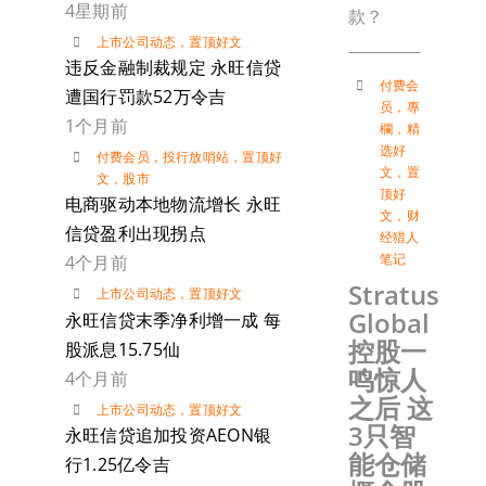
4星期前
款？
上市公司动态
，
置顶好文
违反金融制裁规定 永旺信贷
付费会
遭国行罚款52万令吉
员
，
專
1个月前
欄
，
精
选好
付费会员
，
投行放哨站
，
置顶好
文
，
置
文
，
股市
顶好
电商驱动本地物流增长 永旺
文
，
财
信贷盈利出现拐点
经猎人
笔记
4个月前
Stratus
上市公司动态
，
置顶好文
Global
永旺信贷末季净利增一成 每
控股一
股派息15.75仙
鸣惊人
4个月前
之后 这
上市公司动态
，
置顶好文
3只智
永旺信贷追加投资AEON银
能仓储
行1.25亿令吉