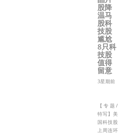
股降
温马
股科
技股
尴尬
8只科
技股
值得
留意
3星期前
【专题/
特写】美
国科技股
上周连环