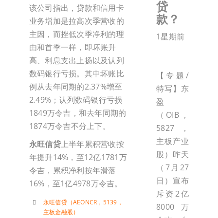
贷
该公司指出，贷款和信用卡
款？
业务增加是拉高次季营收的
主因，而挫低次季净利的理
1星期前
由和首季一样，即坏账升
高、利息支出上扬以及认列
数码银行亏损。其中坏账比
【专题/
例从去年同期的2.37%增至
特写】东
2.49%；认列数码银行亏损
盈
1849万令吉，和去年同期的
（OIB，
1874万令吉不分上下。
5827，
主板产业
永旺信贷
上半年累积营收按
股）昨天
年提升14%，至12亿1781万
（7月27
令吉，累积净利按年滑落
日）宣布
16%，至1亿4978万令吉。
斥资2亿
永旺信贷（AEONCR，5139，
8000万
主板金融股）