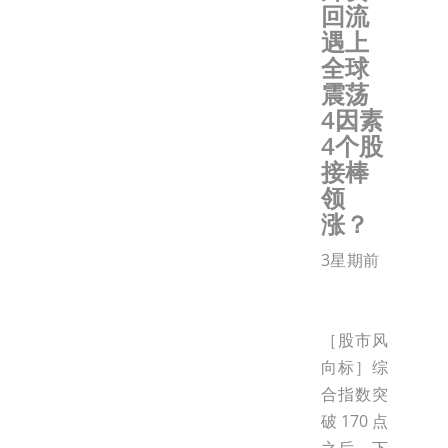
回流
遇上
全球
震荡
4因素
4个股
接棒
领
涨？
3星期前
［股市风
向标］综
合指数突
破170点
之后，下