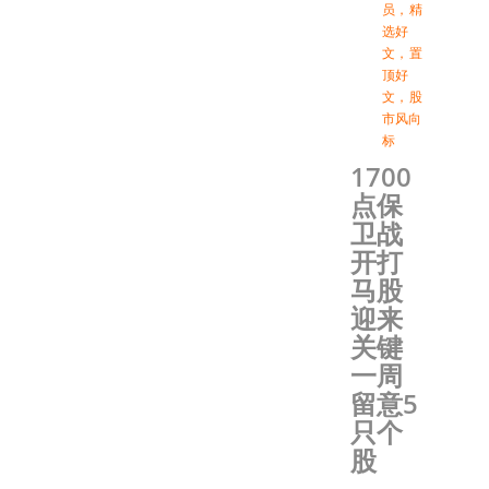
员
，
精
选好
文
，
置
顶好
文
，
股
市风向
标
1700
点保
卫战
开打
马股
迎来
关键
一周
留意5
只个
股