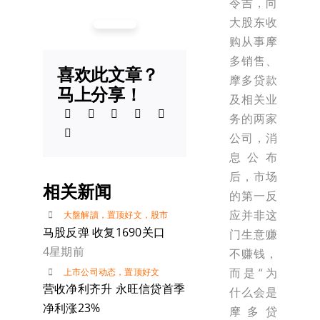
令吉，向
大股东收
购从事摩
多销售、
喜欢此文章？
摩多贷款
马上分享！
及相关业
务的两家
公司，消
息公布
后，市场
相关新闻
的第一反
应并非这
大盤解讀
，
置顶好文
，
股市
马股反弹 收复1690关口
门生意赚
4星期前
不赚钱，
而是“为
上市公司动态
，
置顶好文
营收净利齐升 永旺信贷首季
什么会是
净利涨23%
摩多贷