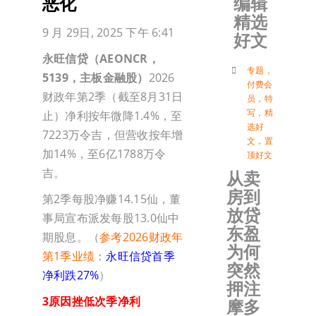
编辑
恶化
精选
加入会
9 月 29日, 2025 下午 6:41
好文
永旺信贷（
AEONCR
，
登入
专题
，
5139
，主板金融股）
2026
付费会
财政年第2季（截至8月31日
员
，
特
写
，
精
止）净利按年微降1.4%，至
选好
7223万令吉，但营收按年增
文
，
置
加14%，至6亿1788万令
顶好文
吉。
从卖
房到
第2季每股净赚14.15仙，董
放贷
事局宣布派发每股13.0仙中
东盈
期股息。（
参考2026财政年
为何
第1季业绩
：
永旺信贷首季
突然
净利跌27%
）
押注
3原因挫低次季净利
摩多