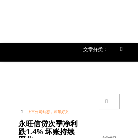
跳
过
内
容
文章分类：
Toggle
Navigat
首页
《
关于我
搜
索：
账号详
上市公司动态
，
置顶好文
永旺信贷次季净利
联络我
跌1.4% 坏账持续