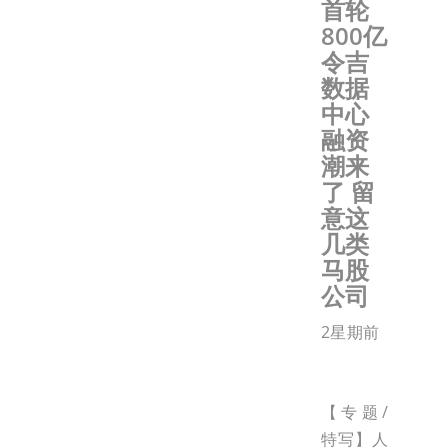
首轮
800亿
令吉
数据
中心
融资
潮来
了 留
意这
几类
马股
公司
2星期前
【专题/
特写】人