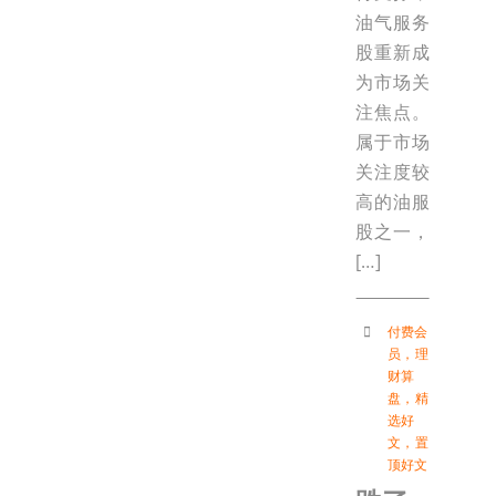
油气服务
股重新成
为市场关
注焦点。
属于市场
关注度较
高的油服
股之一，
[…]
付费会
员
，
理
财算
盘
，
精
选好
文
，
置
顶好文