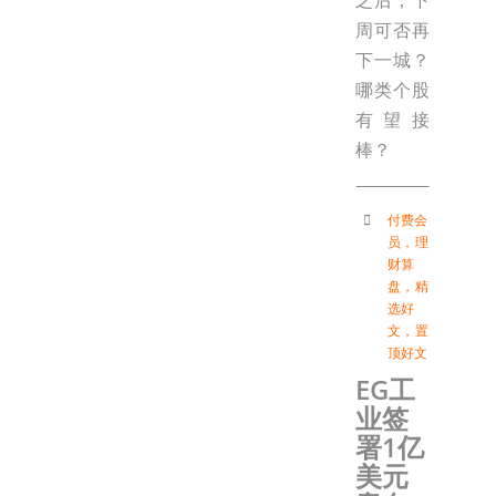
周可否再
下一城？
哪类个股
有望接
棒？
付费会
员
，
理
财算
盘
，
精
选好
文
，
置
顶好文
EG工
业签
署1亿
美元