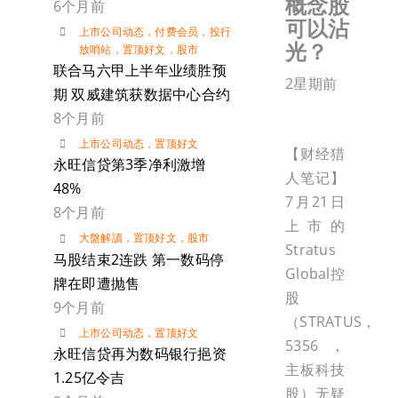
概念股
6个月前
可以沾
上市公司动态
，
付费会员
，
投行
光？
放哨站
，
置顶好文
，
股市
联合马六甲上半年业绩胜预
2星期前
期 双威建筑获数据中心合约
8个月前
上市公司动态
，
置顶好文
【财经猎
永旺信贷第3季净利激增
人笔记】
48%
7月21日
8个月前
上市的
大盤解讀
，
置顶好文
，
股市
Stratus
马股结束2连跌 第一数码停
Global控
牌在即遭抛售
股
9个月前
（STRATUS，
上市公司动态
，
置顶好文
5356，
永旺信贷再为数码银行挹资
主板科技
1.25亿令吉
股）无疑