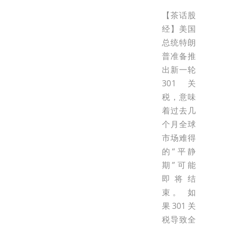
【茶话股
经】美国
总统特朗
普准备推
出新一轮
301关
税，意味
着过去几
个月全球
市场难得
的“平静
期”可能
即将结
束。 如
果301关
税导致全