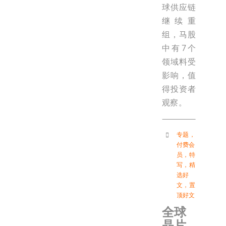
球供应链
继续重
组，马股
中有7个
领域料受
影响，值
得投资者
观察。
专题
，
付费会
员
，
特
写
，
精
选好
文
，
置
顶好文
全球
晶片