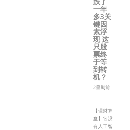
跌了
一年
多3关
键因
素浮
现 这
只股
票终
于等
到转
机？
2星期前
【理财算
盘】它没
有人工智