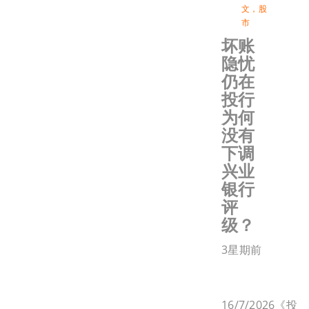
文
，
股
市
坏账
隐忧
仍在
投行
为何
没有
下调
兴业
银行
评
级？
3星期前
16/7/2026《投