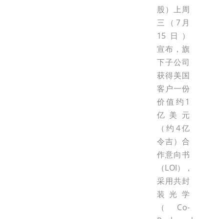
股）上周
三（7月
15日）
宣布，旗
下子公司
获得美国
客户一份
价值约1
亿美元
（约4亿
令吉）合
作意向书
（LOI），
采用共封
装光学
（Co-