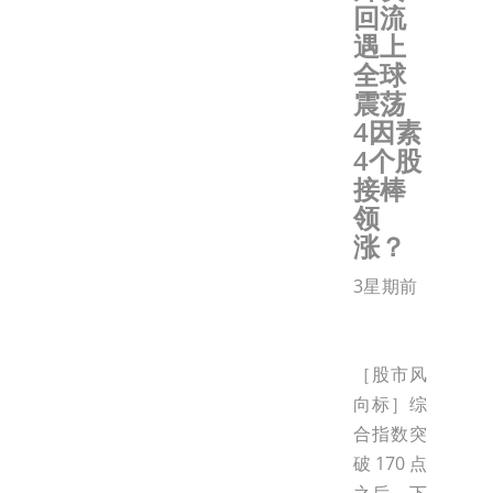
回流
遇上
全球
震荡
4因素
4个股
接棒
领
涨？
3星期前
［股市风
向标］综
合指数突
破170点
之后，下