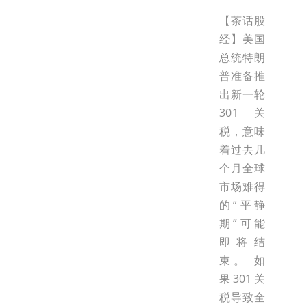
【茶话股
经】美国
总统特朗
普准备推
出新一轮
301关
税，意味
着过去几
个月全球
市场难得
的“平静
期”可能
即将结
束。 如
果301关
税导致全