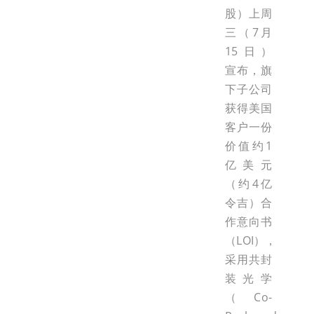
股）上周
三（7月
15日）
宣布，旗
下子公司
获得美国
客户一份
价值约1
亿美元
（约4亿
令吉）合
作意向书
（LOI），
采用共封
装光学
（Co-