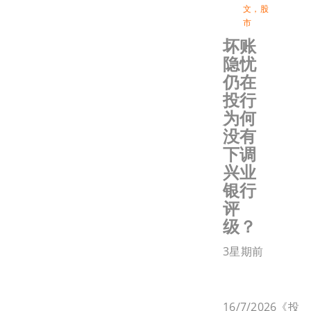
文
，
股
市
坏账
隐忧
仍在
投行
为何
没有
下调
兴业
银行
评
级？
3星期前
16/7/2026《投