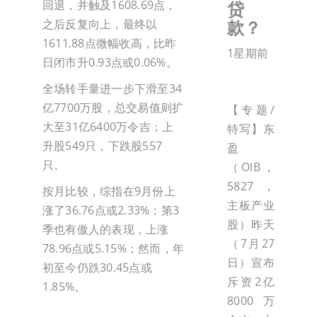
回退，并触及1608.69点，
贷
款？
之后反复向上，最终以
1611.88点微幅收高，比昨
1星期前
日闭市升0.93点或0.06%。
全场转手量进一步下滑至34
亿7700万股，总交易值则扩
【专题/
大至31亿6400万令吉；上
特写】东
升股549只，下跌股557
盈
只。
（OIB，
5827，
按月比较，综指在9月份上
主板产业
涨了36.76点或2.33%；第3
股）昨天
季也有傲人的表现，上涨
（7月27
78.96点或5.15%；然而，年
日）宣布
初至今仍跌30.45点或
斥资2亿
1.85%。
8000万