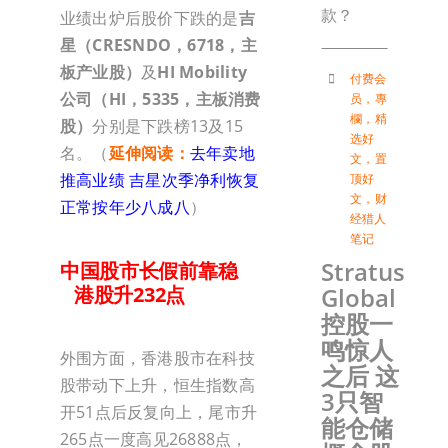
款？
业绩出炉后股价下跌的是
吉
星（CRESNDO，6718，主
板产业股）
及
HI Mobility
付费会
公司（HI，5335，主板消费
员
，
專
欄
，
精
股）
分别是下跌榜13及15
选好
名。（
延伸阅读：
去年卖地
文
，
置
推高业绩 吉星次季净利恢复
顶好
文
，
财
正常按年少八成八
）
经猎人
笔记
Stratus
中国股市长假前靠稳
Global
港股升232点
控股一
鸣惊人
外围方面，香港股市在科技
之后 这
股带动下上升，恒生指数高
3只智
开51点后反复向上，尾市升
能仓储
265点一度高见26888点，