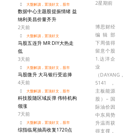
2星期前
大盤解讀
，
置顶好文
，
股市
数据中心主题股提振情绪 益
纳利美昌价量齐升
博思财经
2天前
编辑部
大盤解讀
，
置顶好文
下周值得
马股五连升 MR DIY大热走
留意个股
低
1.达洋企
3天前
业
大盤解讀
，
置顶好文
，
股市
马股微升 大马银行受追捧
（DAYANG，
4天前
5141，
主板能源
大盤解讀
，
置顶好文
，
股市
科技股随区域反弹 伟特机构
股）– 国
领涨
际油价因
7天前
中东局势
升温而获
大盤解讀
，
置顶好文
，
股市
综指临尾抽高收复1720点
得支撑，