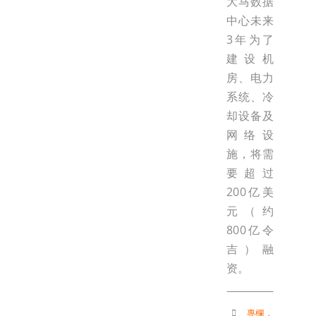
大马数据
中心未来
3年为了
建设机
房、电力
系统、冷
却设备及
网络设
施，将需
要超过
200亿美
元（约
800亿令
吉）融
资。
專欄
，