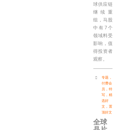
球供应链
继续重
组，马股
中有7个
领域料受
影响，值
得投资者
观察。
专题
，
付费会
员
，
特
写
，
精
选好
文
，
置
顶好文
全球
晶片