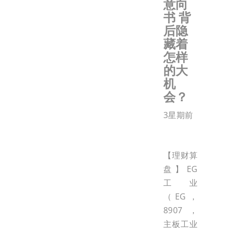
意向
书 背
后隐
藏着
怎样
的大
机
会？
3星期前
【理财算
盘】EG
工业
（EG，
8907，
主板工业