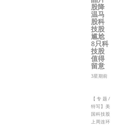
股降
温马
股科
技股
尴尬
8只科
技股
值得
留意
3星期前
【专题/
特写】美
国科技股
上周连环