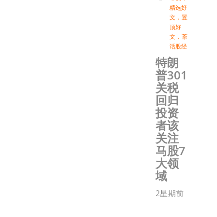
精选好
文
，
置
顶好
文
，
茶
话股经
特朗
普301
关税
回归
投资
者该
关注
马股7
大领
域
2星期前