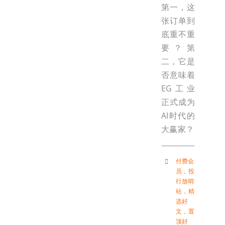
第一，这
张订单到
底重不重
要？第
二，它是
否意味着
EG工业
正式成为
AI时代的
大赢家？
付费会
员
，
投
行放哨
站
，
精
选好
文
，
置
顶好