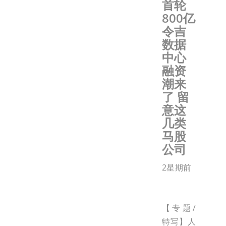
首轮
800亿
令吉
数据
中心
融资
潮来
了 留
意这
几类
马股
公司
2星期前
【专题/
特写】人