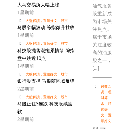
大马交易所大幅上涨
油气服务
1星期前
股重新成
大盤解讀
，
置顶好文
，
股市
为市场关
马股窄幅波动 综指微升挂收
注焦点。
1星期前
属于市场
大盤解讀
，
置顶好文
，
股市
关注度较
科技股抛售潮拖累情绪 综指
高的油服
盘中跌近10点
股之一，
1星期前
[…]
大盤解讀
，
置顶好文
，
股市
银行股支撑 马股随区域反弹
付费会
2星期前
员
，
理
大盤解讀
，
置顶好文
，
股市
财算
马股止住3连跌 科技股续疲
盘
，
精
选好
软
文
，
置
2星期前
顶好文