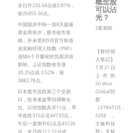
概念股
全日升232.68点或0.87%，
可以沾
收26855.56点。
光？
中国国庆中秋一连8天超級
2星期前
黃金周前夕，股市收市靠
稳，并未受到9月官方制造
业采购经理人指数（PMI）
【财经猎
连续6个月萎缩的负面消息
人笔记】
影响。上证指数收市涨
7月21日
20.25点或 0.52%，报
上市的
3882.78点。
Stratus
Global控
日本股市连跌第三个交易
股
日，投资者趁季结调整仓
（STRATUS，
位。日经指数高开11点，早
5356，
市曾跌310点见44733点，
主板科技
午后一度倒升82点见45126
股）无疑
点，全日跌111.12点或