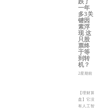
跌了
一年
多3关
键因
素浮
现 这
只股
票终
于等
到转
机？
2星期前
【理财算
盘】它没
有人工智