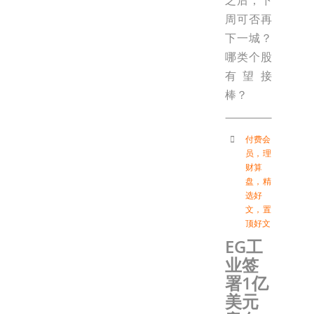
周可否再
下一城？
哪类个股
有望接
棒？
付费会
员
，
理
财算
盘
，
精
选好
文
，
置
顶好文
EG工
业签
署1亿
美元