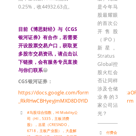
是今年马
0.25%，收44932.63点。
股最耀眼
的首次公
目前《博思财经》与《CGS
开售股
银河证券》有合作，若需要
（IPO）
开设股票交易户口，获取更
新星。
多股市交易资讯，请点击以
Stratus
下链接，会有服务专员直接
Global控
与你们联系
😁
股火红会
否让同样
CGS
银河证券：
涉及仓储
https://docs.google.com/forms/d/e/1FAIpQLSca
业务的3
_RkRHwCBHyeyJmMXD8D0YIDDhhoA7g/viewform
家公司沾
光？
#马股综合指数
，
HI Mobility公
司（HI，5335，主板消费
股）
，
吉星（CRESNDO，
6718，主板产业股）
，
大盘解
付费会