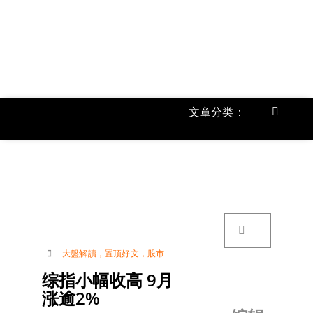
跳
过
内
容
文章分类：
Toggle
Navigat
首页
《
关于我
搜
索：
账号详
大盤解讀
，
置顶好文
，
股市
综指小幅收高 9月
联络我
涨逾2%