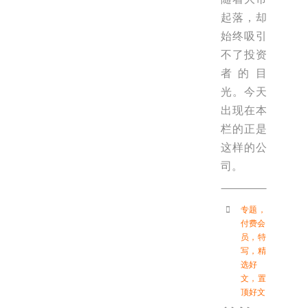
起落，却
始终吸引
不了投资
者的目
光。今天
出现在本
栏的正是
这样的公
司。
专题
，
付费会
员
，
特
写
，
精
选好
文
，
置
顶好文