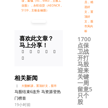
读
，
威铖（VS，6963，主板工
员
，
精
业股）
，
永旺信贷（AEONCR，
选好
5139，主板金融股）
文
，
置
顶好
文
，
股
市风向
标
喜欢此文章？
1700
马上分享！
点保
卫战
开打
马股
迎来
关键
相关新闻
一周
大盤解讀
，
置顶好文
，
股市
留意5
马股结束6连升 马资源登热
只个
门榜首
股
19小时前