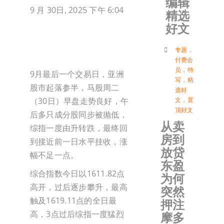
编辑
9 月 30日, 2025 下午 6:04
精选
加入会
好文
登入
专题
，
付费会
员
，
特
9月最后一个交易日，亚洲
写
，
精
股市起落参半，马股周二
选好
（30日）早盘走势良好，午
文
，
置
顶好文
后多只成分股同步被抛低，
从卖
综指一度由升转跌，最终回
房到
到接近前一日水平挂收，涨
放贷
幅不足一点。
东盈
综合指数今日以1611.82点
为何
高开，过后逐步攀升，最高
突然
触及1619.11点的全日最
押注
高，3点过后综指一度猛烈
摩多