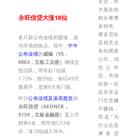
令吉，向
大股东收
永旺信贷大涨18仙
购从事摩
多销售、
摩多贷款
多只新公布业绩的股项，成
及相关业
为市场的焦点。其中，
中午
务的两家
公布业绩
的
威铖（VS，
公司，消
6963，主板工业股）
继续交
息公布
投活跃，闭市起1仙或
后，市场
1.72%，报59仙，有6549万
的第一反
股易手，是第8大热门股。
应并非这
昨日
公布业绩及派高股息
的
门生意赚
永旺信贷（AEONCR，
不赚钱，
5139，主板金融股）
是上升
而是“为
榜第4名，闭市报5.53令
什么会是
吉，涨18仙或3.36%。
摩多贷