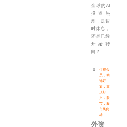
全球的AI
投资热
潮，是暂
时休息，
还是已经
开始转
向？
付费会
员
，
精
选好
文
，
置
顶好
文
，
股
市
，
股
市风向
标
外资