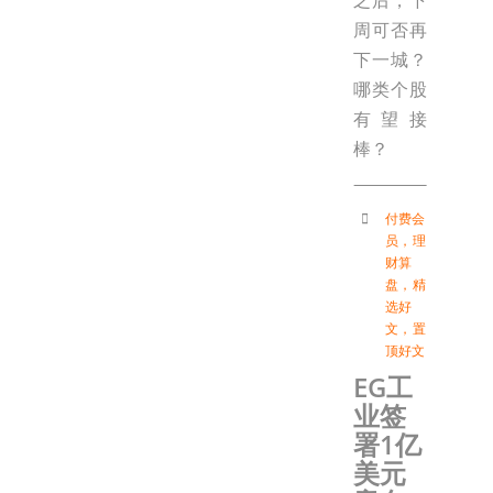
周可否再
下一城？
哪类个股
有望接
棒？
付费会
员
，
理
财算
盘
，
精
选好
文
，
置
顶好文
EG工
业签
署1亿
美元