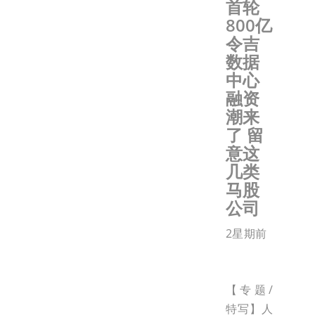
首轮
800亿
令吉
数据
中心
融资
潮来
了 留
意这
几类
马股
公司
2星期前
【专题/
特写】人