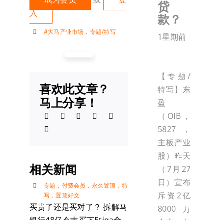
贷
入
款？
#大马产业市场
，
专题/特写
1星期前
【专题/
喜欢此文章？
特写】东
马上分享！
盈
（OIB，
5827，
主板产业
股）昨天
相关新闻
（7月27
日）宣布
专题
，
付费会员
，
永久置顶
，
特
斥资2亿
写
，
置顶好文
买贵了还是买对了？ 拆解马
8000万