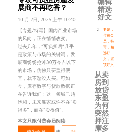
编辑
展商不再吃香？
精选
加入会
好文
10 月 2日, 2025 上午 10:40
登入
专题
，
【专题/特写】国内产业市场
付费会
的风向，正在悄悄改变。
员
，
特
过去几年，“可负担房”几乎
写
，
精
选好
是政策与市场的关键词，发
文
，
置
展商纷纷抢滩30万令吉以下
顶好文
的市场，仿佛只要盖得便
从卖
宜，就不愁没人买。可如
房到
今，库存数字与贷款数据正
放贷
在告诉我们：这一领域已趋
东盈
饱和，未来赢家或许不在“卖
为何
得多”，而在“卖得值”。
突然
押注
本文只限付费会员阅读
摩多
成为会员
或
登