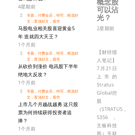
概念股
4星期前
可以沾
光？
专题
，
付费会员
，
特写
，
精选好
文
，
置顶好文
，
股市
2星期前
马股电业相关股喜迎黄金5
年 造就四大天王？
1个月前
【财经猎
专题
，
付费会员
，
特写
，
精选好
文
，
置顶好文
，
股市
人笔记】
从砍价到涨价 电讯股下半年
7月21日
绝地大反攻？
上市的
1个月前
Stratus
专题
，
付费会员
，
特写
，
精选好
Global控
文
，
置顶好文
，
股市
股
上市几个月越战越勇 这只股
（STRATUS，
票为何持续获得投资者追
5356，
捧？
主板科技
1个月前
股）无疑