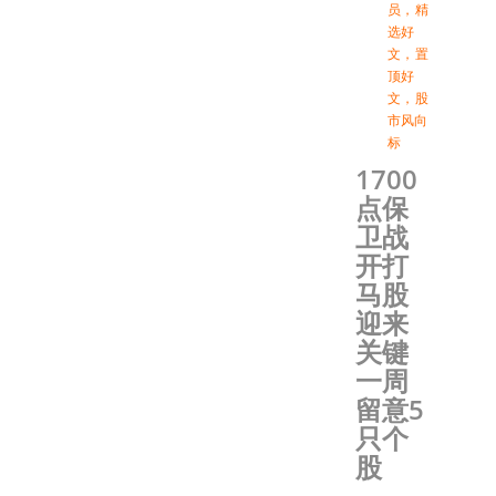
员
，
精
选好
文
，
置
顶好
文
，
股
市风向
标
1700
点保
卫战
开打
马股
迎来
关键
一周
留意5
只个
股