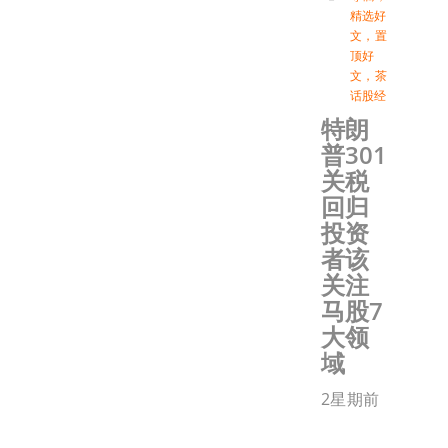
精选好
文
，
置
顶好
文
，
茶
话股经
特朗
普301
关税
回归
投资
者该
关注
马股7
大领
域
2星期前