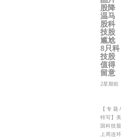
股降
温马
股科
技股
尴尬
8只科
技股
值得
留意
2星期前
【专题/
特写】美
国科技股
上周连环