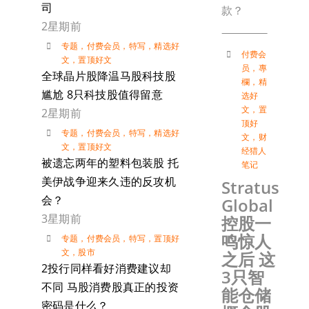
司
款？
2星期前
专题
，
付费会员
，
特写
，
精选好
付费会
文
，
置顶好文
员
，
專
全球晶片股降温马股科技股
欄
，
精
尴尬 8只科技股值得留意
选好
文
，
置
2星期前
顶好
专题
，
付费会员
，
特写
，
精选好
文
，
财
文
，
置顶好文
经猎人
被遗忘两年的塑料包装股 托
笔记
美伊战争迎来久违的反攻机
Stratus
会？
Global
3星期前
控股一
鸣惊人
专题
，
付费会员
，
特写
，
置顶好
文
，
股市
之后 这
2投行同样看好消费建议却
3只智
不同 马股消费股真正的投资
能仓储
密码是什么？