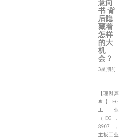
意向
书 背
后隐
藏着
怎样
的大
机
会？
3星期前
【理财算
盘】EG
工业
（EG，
8907，
主板工业