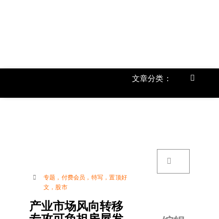
跳
过
内
容
文章分类：
Toggle
Navigat
首页
《
关于我
搜
索：
账号详
专题
，
付费会员
，
特写
，
置顶好
文
，
股市
联络我
产业市场风向转移
专攻可负担房屋发