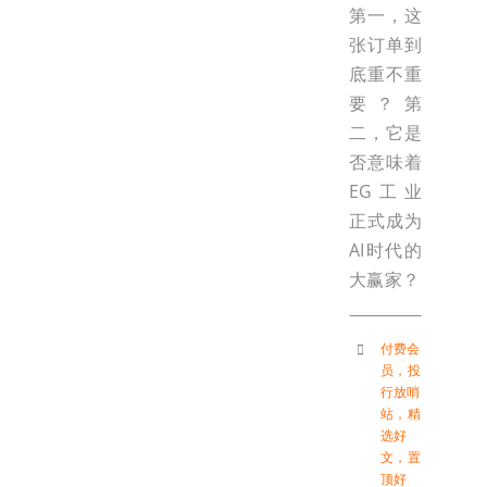
第一，这
张订单到
底重不重
要？第
二，它是
否意味着
EG工业
正式成为
AI时代的
大赢家？
付费会
员
，
投
行放哨
站
，
精
选好
文
，
置
顶好