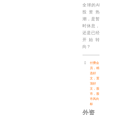
全球的AI
投资热
潮，是暂
时休息，
还是已经
开始转
向？
付费会
员
，
精
选好
文
，
置
顶好
文
，
股
市
，
股
市风向
标
外资