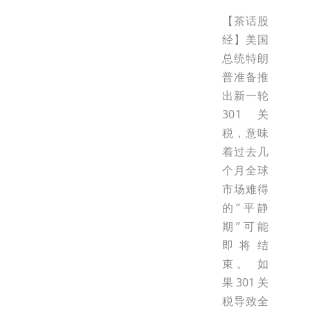
【茶话股
经】美国
总统特朗
普准备推
出新一轮
301关
税，意味
着过去几
个月全球
市场难得
的“平静
期”可能
即将结
束。 如
果301关
税导致全