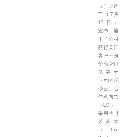
股）上周
三（7月
15日）
宣布，旗
下子公司
获得美国
客户一份
价值约1
亿美元
（约4亿
令吉）合
作意向书
（LOI），
采用共封
装光学
（Co-