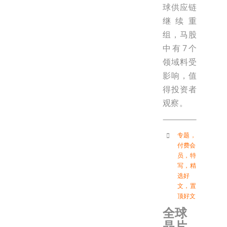
球供应链
继续重
组，马股
中有7个
领域料受
影响，值
得投资者
观察。
专题
，
付费会
员
，
特
写
，
精
选好
文
，
置
顶好文
全球
晶片