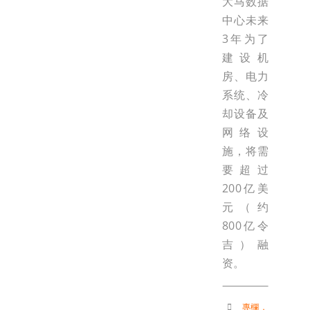
大马数据
中心未来
3年为了
建设机
房、电力
系统、冷
却设备及
网络设
施，将需
要超过
200亿美
元（约
800亿令
吉）融
资。
專欄
，