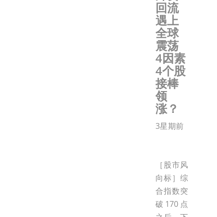
回流
遇上
全球
震荡
4因素
4个股
接棒
领
涨？
3星期前
［股市风
向标］综
合指数突
破170点
之后，下