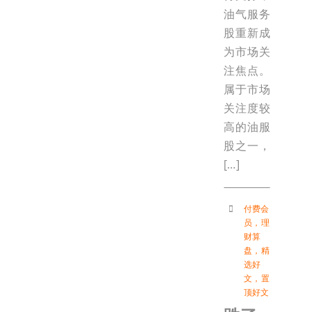
油气服务
股重新成
为市场关
注焦点。
属于市场
关注度较
高的油服
股之一，
[…]
付费会
员
，
理
财算
盘
，
精
选好
文
，
置
顶好文