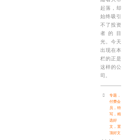
起落，却
始终吸引
不了投资
者的目
光。今天
出现在本
栏的正是
这样的公
司。
专题
，
付费会
员
，
特
写
，
精
选好
文
，
置
顶好文