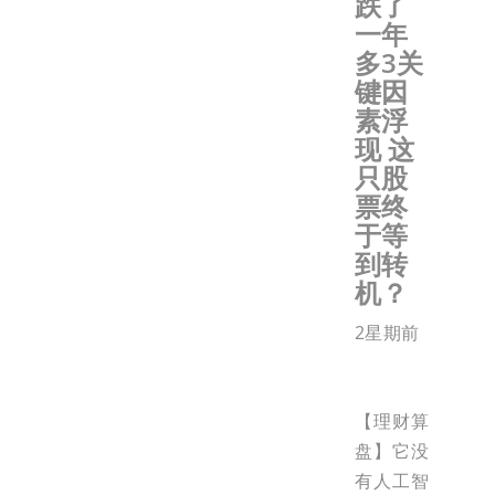
跌了
一年
多3关
键因
素浮
现 这
只股
票终
于等
到转
机？
2星期前
【理财算
盘】它没
有人工智