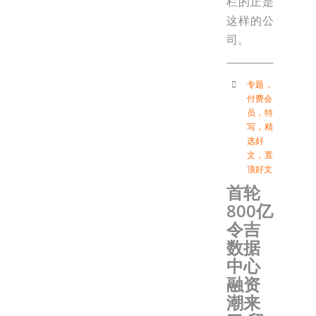
栏的正是
这样的公
司。
专题
，
付费会
员
，
特
写
，
精
选好
文
，
置
顶好文
首轮
800亿
令吉
数据
中心
融资
潮来