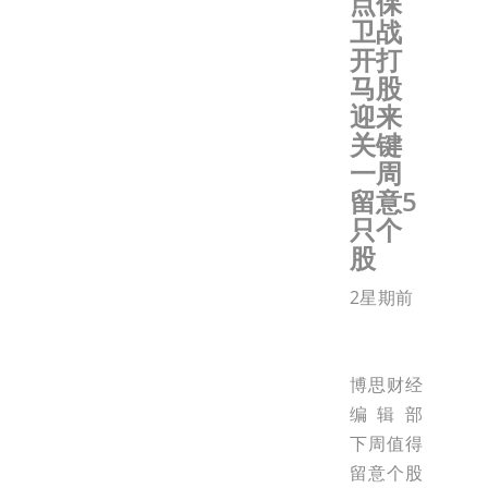
点保
卫战
开打
马股
迎来
关键
一周
留意5
只个
股
2星期前
博思财经
编辑部
下周值得
留意个股