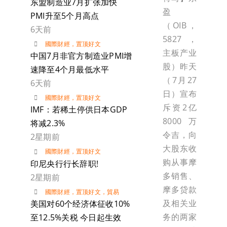
东盟制造业7月扩张加快
盈
PMI升至5个月高点
（OIB，
6天前
5827，
國際財經
，
置顶好文
主板产业
中国7月非官方制造业PMI增
股）昨天
速降至4个月最低水平
（7月27
6天前
日）宣布
國際財經
，
置顶好文
斥资2亿
IMF：若稀土停供日本GDP
8000万
将减2.3%
令吉，向
2星期前
大股东收
國際財經
，
置顶好文
购从事摩
印尼央行行长辞职!
多销售、
2星期前
摩多贷款
國際財經
，
置顶好文
，
貿易
及相关业
美国对60个经济体征收10%
务的两家
至12.5%关税 今日起生效