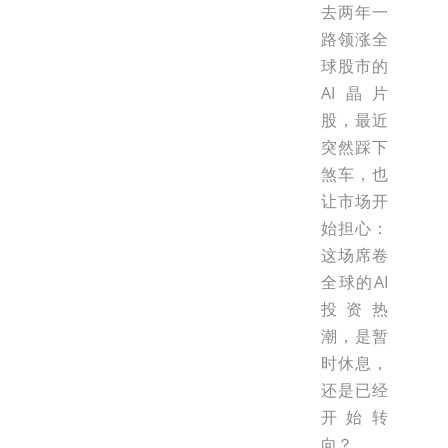
去两年一
路领涨全
球股市的
AI晶片
股，最近
突然踩下
煞车，也
让市场开
始担心：
这场席卷
全球的AI
投资热
潮，是暂
时休息，
还是已经
开始转
向？