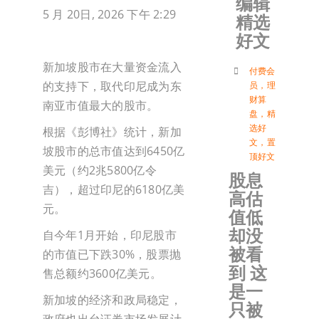
编辑
5 月 20日, 2026 下午 2:29
精选
加入会
好文
登入
新加坡股市在大量资金流入
付费会
的支持下，取代印尼成为东
员
，
理
财算
南亚市值最大的股市。
盘
，
精
选好
根据《彭博社》统计，新加
文
，
置
坡股市的总市值达到6450亿
顶好文
美元（约2兆5800亿令
股息
吉），超过印尼的6180亿美
高估
元。
值低
却没
自今年1月开始，印尼股市
被看
的市值已下跌30%，股票抛
到 这
售总额约3600亿美元。
是一
新加坡的经济和政局稳定，
只被