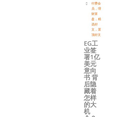
付费会
员
，
理
财算
盘
，
精
选好
文
，
置
顶好文
EG工
业签
署1亿
美元
意向
书 背
后隐
藏着
怎样
的大
机