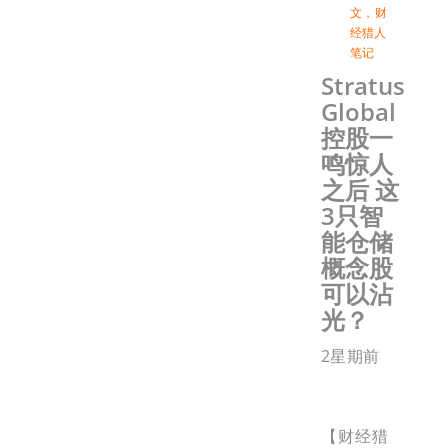
文
，
财
经猎人
笔记
Stratus
Global
控股一
鸣惊人
之后 这
3只智
能仓储
概念股
可以沾
光？
2星期前
【财经猎