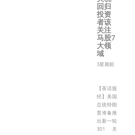
回归
投资
者该
关注
马股7
大领
域
3星期前
【茶话股
经】美国
总统特朗
普准备推
出新一轮
301关