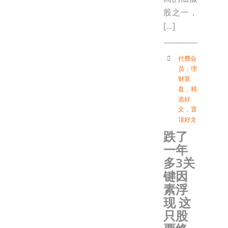
股之一，
[…]
付费会
员
，
理
财算
盘
，
精
选好
文
，
置
顶好文
跌了
一年
多3关
键因
素浮
现 这
只股