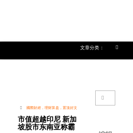
跳
过
内
容
文章分类：
Toggle
Navigat
首页
《
关于我
搜
索：
账号详
國際財經
，
理财算盘
，
置顶好文
市值超越印尼 新加
联络我
坡股市东南亚称霸