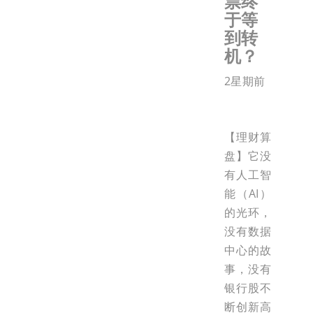
票终
于等
到转
机？
2星期前
【理财算
盘】它没
有人工智
能（AI）
的光环，
没有数据
中心的故
事，没有
银行股不
断创新高