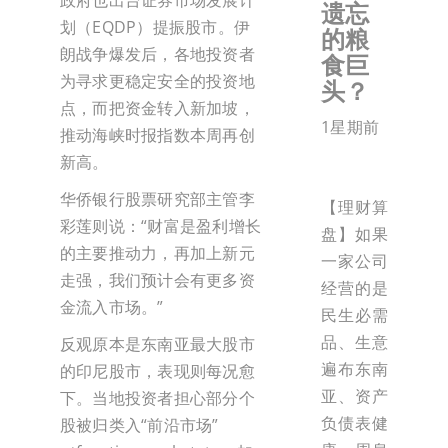
政府也出台证券市场发展计
遗忘
划（EQDP）提振股市。伊
的粮
朗战争爆发后，各地投资者
食巨
为寻求更稳定安全的投资地
头？
点，而把资金转入新加坡，
1星期前
推动海峡时报指数本周再创
新高。
华侨银行股票研究部主管李
【理财算
彩莲则说：“财富是盈利增长
盘】如果
的主要推动力，再加上新元
一家公司
走强，我们预计会有更多资
经营的是
金流入市场。”
民生必需
品、生意
反观原本是东南亚最大股市
遍布东南
的印尼股市，表现则每况愈
亚、资产
下。当地投资者担心部分个
负债表健
股被归类入“前沿市场”