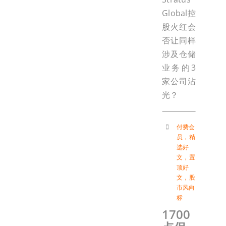
Global控
股火红会
否让同样
涉及仓储
业务的3
家公司沾
光？
付费会
员
，
精
选好
文
，
置
顶好
文
，
股
市风向
标
1700