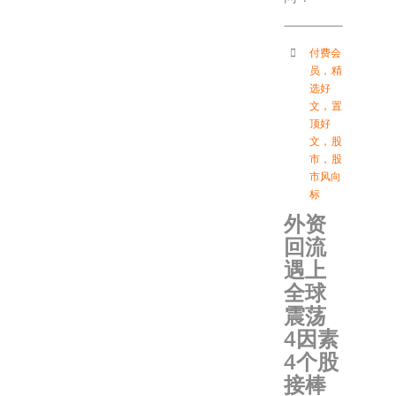
付费会
员
，
精
选好
文
，
置
顶好
文
，
股
市
，
股
市风向
标
外资
回流
遇上
全球
震荡
4因素
4个股
接棒