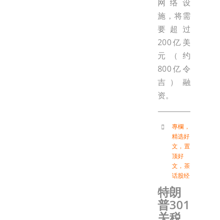
网络设
施，将需
要超过
200亿美
元（约
800亿令
吉）融
资。
專欄
，
精选好
文
，
置
顶好
文
，
茶
话股经
特朗
普301
关税