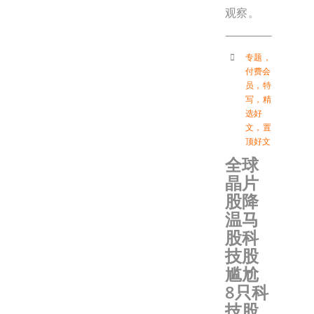
观察。
专题
，
付费会
员
，
特
写
，
精
选好
文
，
置
顶好文
全球
晶片
股降
温马
股科
技股
尴尬
8只科
技股