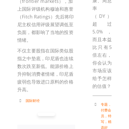
康、周息
（frontier markets），加
率
上国际评级机构穆迪和惠誉
（DY）
（Fitch Ratings）先后将印
超过
尼主权信用评级展望调低至
5.0%，
负面，都影响了当地的投资
而且本益
情绪。
比只有5
不仅主要股指在国际类似股
倍左右，
指之中垫底，印尼盾也连续
你会认为
数次跌至新低。能源价格上
市场应该
升抑制消费者情绪，印尼盾
给予怎样
疲弱也导致进口原料的价格
的估值？
升高。
国际财经
专题
，
付费会
员
，
特
写
，
精
选好