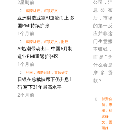
公司，消
2星期前
息公布
國際財經
，
置顶好文
亚洲製造业靠AI逆流而上 多
后，市场
国PMI持续扩张
的第一反
1个月前
应并非这
门生意赚
國際財經
，
置顶好文
，
財經
AI热潮带动出口 中国6月制
不赚钱，
造业PMI重返扩张区
而是“为
1个月前
什么会是
摩多贷
利率
，
國際財經
，
置顶好文
日银在总裁缺席下仍升息1
款？
码 写下31年最高水平
2个月前
付费会
员
，
專
欄
，
精
选好
文
，
置
顶好