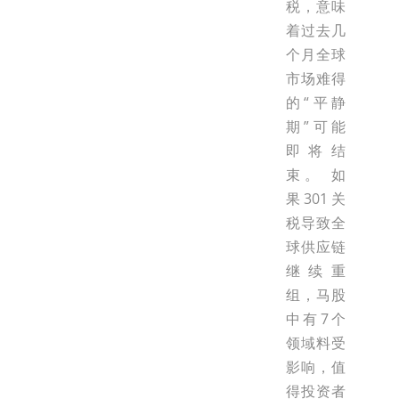
税，意味
着过去几
个月全球
市场难得
的“平静
期”可能
即将结
束。 如
果301关
税导致全
球供应链
继续重
组，马股
中有7个
领域料受
影响，值
得投资者