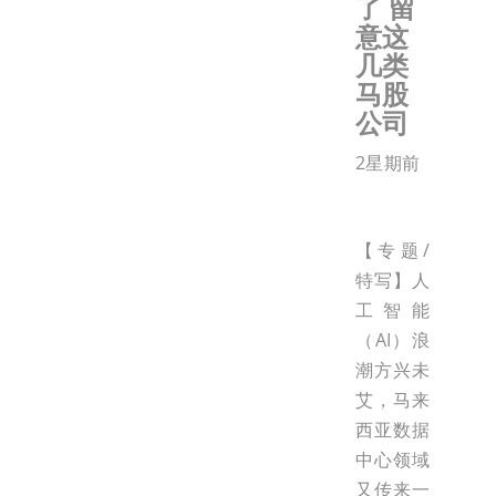
了 留
意这
几类
马股
公司
2星期前
【专题/
特写】人
工智能
（AI）浪
潮方兴未
艾，马来
西亚数据
中心领域
又传来一