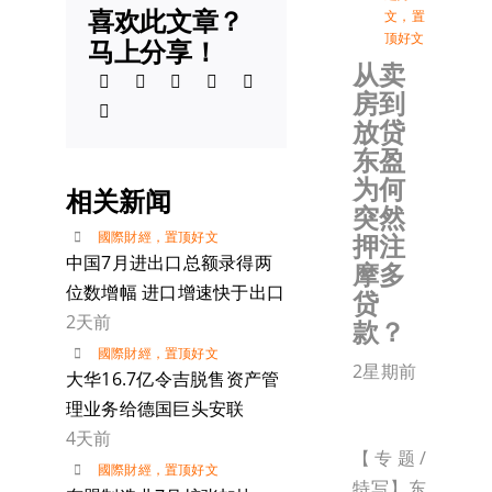
喜欢此文章？
文
，
置
顶好文
马上分享！
从卖
房到
放贷
东盈
为何
相关新闻
突然
國際財經
，
置顶好文
押注
中国7月进出口总额录得两
摩多
位数增幅 进口增速快于出口
贷
2天前
款？
國際財經
，
置顶好文
2星期前
大华16.7亿令吉脱售资产管
理业务给德国巨头安联
4天前
【专题/
國際財經
，
置顶好文
特写】东