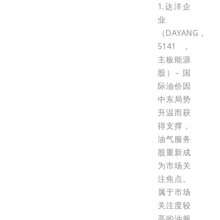
1.达洋企
业
（DAYANG，
5141，
主板能源
股）– 国
际油价因
中东局势
升温而获
得支撑，
油气服务
股重新成
为市场关
注焦点。
属于市场
关注度较
高的油服