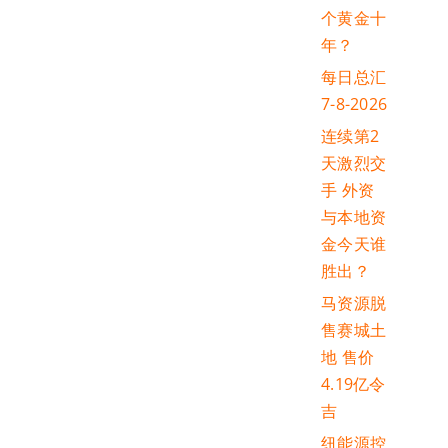
个黄金十
年？
每日总汇
7-8-2026
连续第2
天激烈交
手 外资
与本地资
金今天谁
胜出？
马资源脱
售赛城土
地 售价
4.19亿令
吉
纽能源控