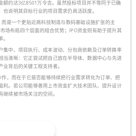
金额约达
3亿8501万
令吉。虽然投标项目并不等同于已确
，也说明其目标行业的项目需求仍具活跃度。
，而是一个更贴近高科技制造与数码基础设施扩张的主
域市场布局四个层面的组合优势；
IPO
资金则有助于提升其
率。
户集中、项目执行、成本波动、分包商依赖及订单转换率
相当清晰：它正尝试把自己放在半导体、数据中心与先进
产业背后的关键工程支持者。
炒作，而在于它是否能够持续把行业需求转化为订单、把
盈利。若公司能够善用上市资金扩大技术团队、提升设计
有继续被市场关注的空间。