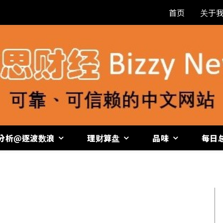
首页
关于
分析@逐波数浪
理财算盘
品味
每日