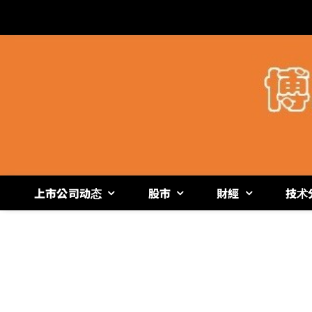
跳
过
内
容
上市公司动态
股市
財經
技术