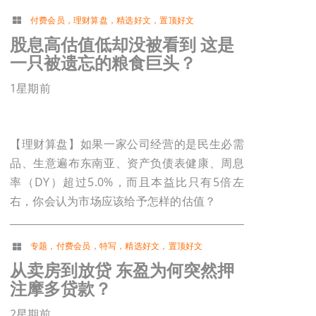
付费会员
，
理财算盘
，
精选好文
，
置顶好文
股息高估值低却没被看到 这是
一只被遗忘的粮食巨头？
1星期前
【理财算盘】如果一家公司经营的是民生必需
品、生意遍布东南亚、资产负债表健康、周息
率（DY）超过5.0%，而且本益比只有5倍左
右，你会认为市场应该给予怎样的估值？
专题
，
付费会员
，
特写
，
精选好文
，
置顶好文
从卖房到放贷 东盈为何突然押
注摩多贷款？
2星期前