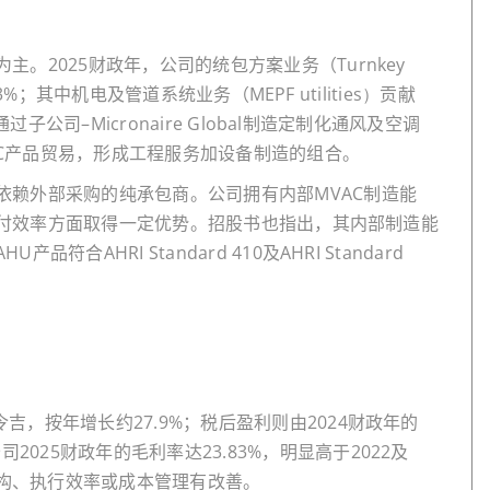
为主。
2025
财政年，公司的统包方案业务（
Turnkey
3%
；其中机电及管道系统业务（
MEPF utilities）
贡献
通过子公司–
Micronaire Global
制造定制化通风及空调
C
产品贸易，形成工程服务加设备制造的组合。
依赖外部采购的纯承包商。公司拥有内部
MVAC
制造能
付效率方面取得一定优势。招股书也指出，其内部制造能
AHU
产品符合
AHRI Standard 410
及
AHRI Standard
令吉，按年增长约
27.9%
；税后盈利则由
2024
财政年的
公司
2025
财政年的毛利率达
23.83%
，明显高于
2022
及
构、执行效率或成本管理有改善。