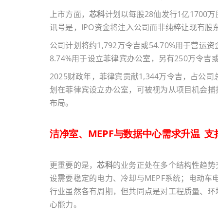
上市方面，
芯科
计划以每股
28
仙发行
1亿1700万
讯号是，
IPO
资金将注入公司而非纯粹让现有股
公司计划将约
1,792
万令吉或
54.70%
用于营运资
8.74%
用于设立菲律宾办公室，另有
250
万令吉
2025
财政年，菲律宾贡献
1,344
万令吉，占公司
划在菲律宾设立办公室，可被视为从项目机会捕
布局。
洁净室、MEPF与数据中心需求升温 支
更重要的是，
芯科
的业务正处在多个结构性趋势
设需要稳定的电力、冷却与
MEPF
系统；电动车
行业虽然各有周期，但共同点是对工程质量、环
心能力。