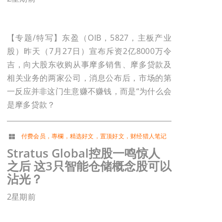
【专题/特写】东盈（OIB，5827，主板产业
股）昨天（7月27日）宣布斥资2亿8000万令
吉，向大股东收购从事摩多销售、摩多贷款及
相关业务的两家公司，消息公布后，市场的第
一反应并非这门生意赚不赚钱，而是“为什么会
是摩多贷款？
付费会员
，
專欄
，
精选好文
，
置顶好文
，
财经猎人笔记
Stratus Global控股一鸣惊人
之后 这3只智能仓储概念股可以
沾光？
2星期前