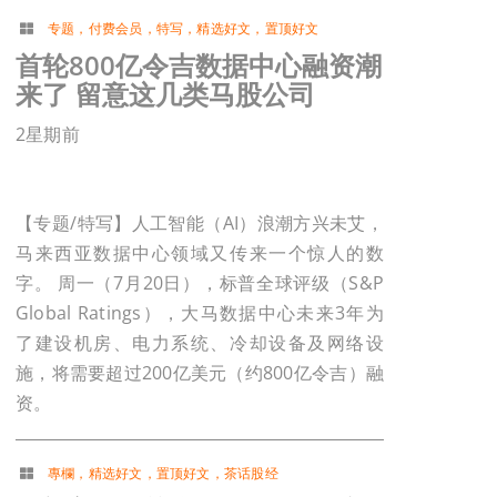
专题
，
付费会员
，
特写
，
精选好文
，
置顶好文
首轮800亿令吉数据中心融资潮
来了 留意这几类马股公司
2星期前
【专题/特写】人工智能（AI）浪潮方兴未艾，
马来西亚数据中心领域又传来一个惊人的数
字。 周一（7月20日），标普全球评级（S&P
Global Ratings），大马数据中心未来3年为
了建设机房、电力系统、冷却设备及网络设
施，将需要超过200亿美元（约800亿令吉）融
资。
專欄
，
精选好文
，
置顶好文
，
茶话股经