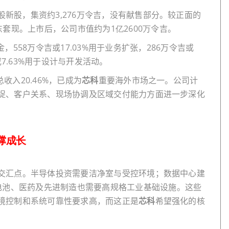
股新股，集资约
3,276
万令吉，没有献售部分。较正面的
东套现。上市后，公司市值约为
1亿2600万
令吉。
金，
558
万令吉或
17.03%
用于业务扩张，
286
万令吉或
或
7.63%
用于设计与开发活动。
总收入
20.46%
，已成为
芯科
重要海外市场之一。公司计
捉、客户关系、现场协调及区域交付能力方面进一步深化
撑成长
交汇点。半导体投资需要洁净室与受控环境；数据中心建
电池、医药及先进制造也需要高规格工业基础设施。这些
境控制和系统可靠性要求高，而这正是
芯科
希望强化的核