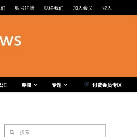
我们
账号详情
联络我们
加入会员
登入
总汇
專欄
专题
付费会员专区
《博
搜
索：