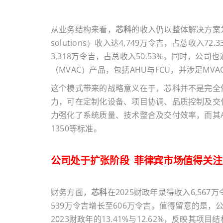
从业务结构来看，
芯科
的收入仍以整体解决方案
solutions）
收入达
4,749
万令吉，占总收入
72.3
3,318
万令吉，占总收入
50.53%
。同时，公司也
（
MVAC）
产品，包括
AHU
与
FCU
，并涉足
MVA
这个模式带来的战略意义在于，芯科并不是完全
力，可在定制化设备、项目协调、品质控制及交
力强化了系统质量、技术整合及交付效率，而其
1350
等标准。
公司处于扩张阶段 菲律宾市场值得关注
财务方面，
芯科
在
2025
财政年录得收入
6,567
万
539
万令吉增长至
606
万令吉。值得留意的是，
2023
财政年的
13.41%
与
12.62%
，反映其项目结