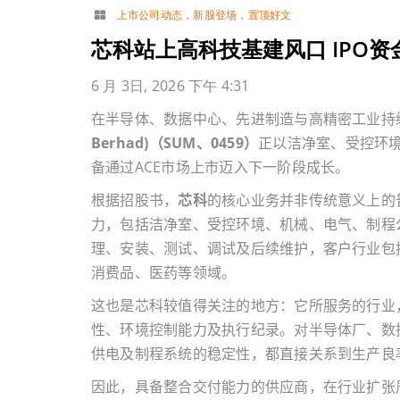
上市公司动态
，
新股登场
，
置顶好文
芯科站上高科技基建风口 IPO
6 月 3日, 2026 下午 4:31
在半导体、数据中心、先进制造与高精密工业持
Berhad)
（
SUM
、
0459
）
正以洁净室、受控环
备通过
ACE
市场上市迈入下一阶段成长。
根据招股书，
芯科
的核心业务并非传统意义上的
力，包括洁净室、受控环境、机械、电气、制程
理、安装、测试、调试及后续维护，客户行业包
消费品、医药等领域。
这也是芯科较值得关注的地方：它所服务的行业
性、环境控制能力及执行纪录。对半导体厂、数
供电及制程系统的稳定性，都直接关系到生产良
因此，具备整合交付能力的供应商，在行业扩张