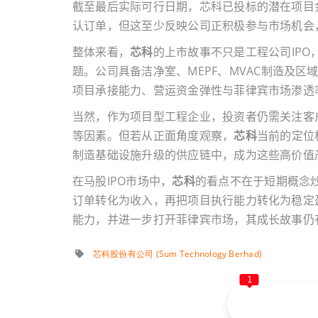
截至最后实际可行日期，芯科已投标的潜在项目
认订单，但这至少反映公司正积极参与市场机会
整体来看，
芯科
的上市故事不只是工程公司
IPO
题。公司具备洁净室、
MEPF
、
MVAC
制造及区
项目承接能力、营运资金弹性与菲律宾市场渗透
当然，作为项目型工程企业，投资者仍需关注客
等因素。但若从正面角度观察，
芯科
当前的定位
制造基础设施升级的供应链中，成为这些高价值
在马股
IPO
市场中，
芯科
的看点不在于短期概念
订单转化为收入，再把项目执行能力转化为稳定
能力，并进一步打开菲律宾市场，其成长故事仍
芯科股份有公司 (Sum Technology Berhad)
1