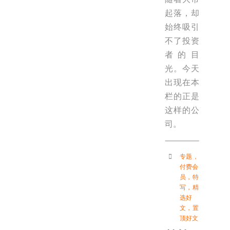
起落，却
始终吸引
不了投资
者的目
光。今天
出现在本
栏的正是
这样的公
司。
专题
，
付费会
员
，
特
写
，
精
选好
文
，
置
顶好文