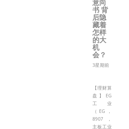
意向
书 背
后隐
藏着
怎样
的大
机
会？
3星期前
【理财算
盘】EG
工业
（EG，
8907，
主板工业