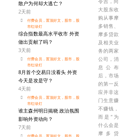
令吉，向
散户为何却大逃亡？
大股东收
2天前
购从事摩
付费会员
，
置顶好文
，
股市
，
股
多销售、
市红绿灯
综合指数最高水平收市 外资
摩多贷款
做出贡献了吗？
及相关业
3天前
务的两家
公司，消
付费会员
，
置顶好文
，
股市
，
股
市红绿灯
息公布
8月首个交易日没看头 外资
后，市场
今天是攻是守？
的第一反
4天前
应并非这
付费会员
，
置顶好文
，
股市
，
股
门生意赚
市红绿灯
不赚钱，
谁主森州明日揭晓 政治氛围
而是“为
影响外资动向？
什么会是
7天前
摩多贷
付费会员
，
置顶好文
，
股市
，
股