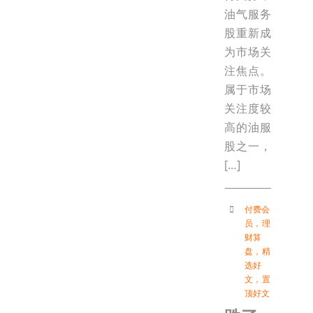
油气服务
股重新成
为市场关
注焦点。
属于市场
关注度较
高的油服
股之一，
[…]
付费会
员
，
理
财算
盘
，
精
选好
文
，
置
顶好文