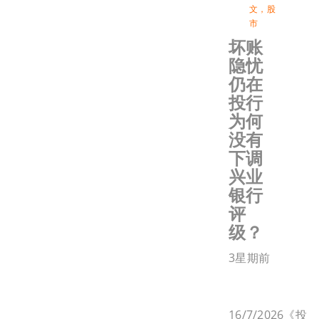
文
，
股
市
坏账
隐忧
仍在
投行
为何
没有
下调
兴业
银行
评
级？
3星期前
16/7/2026《投