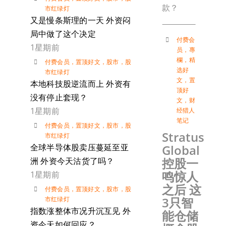
款？
市红绿灯
又是慢条斯理的一天 外资闷
局中做了这个决定
付费会
1星期前
员
，
專
欄
，
精
付费会员
，
置顶好文
，
股市
，
股
选好
市红绿灯
文
，
置
本地科技股逆流而上 外资有
顶好
没有停止套现？
文
，
财
1星期前
经猎人
笔记
付费会员
，
置顶好文
，
股市
，
股
Stratus
市红绿灯
全球半导体股卖压蔓延至亚
Global
控股一
洲 外资今天沽货了吗？
鸣惊人
1星期前
之后 这
付费会员
，
置顶好文
，
股市
，
股
3只智
市红绿灯
指数涨整体市况升沉互见 外
能仓储
资今天如何回应？