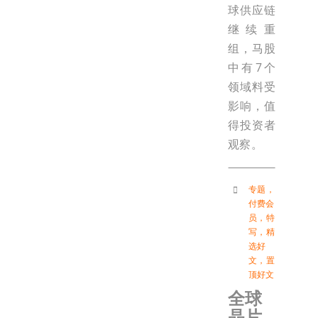
球供应链
继续重
组，马股
中有7个
领域料受
影响，值
得投资者
观察。
专题
，
付费会
员
，
特
写
，
精
选好
文
，
置
顶好文
全球
晶片