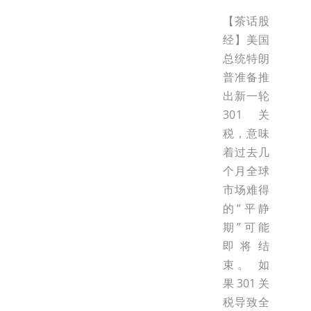
【茶话股
经】美国
总统特朗
普准备推
出新一轮
301关
税，意味
着过去几
个月全球
市场难得
的“平静
期”可能
即将结
束。 如
果301关
税导致全