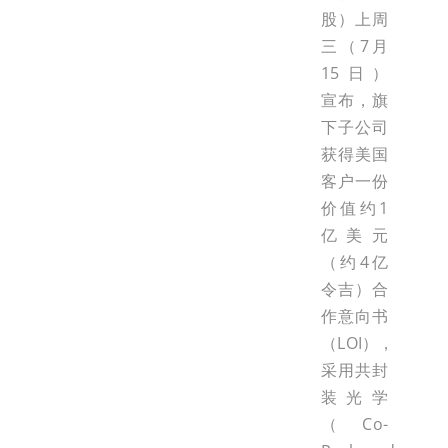
股）上周
三（7月
15日）
宣布，旗
下子公司
获得美国
客户一份
价值约1
亿美元
（约4亿
令吉）合
作意向书
（LOI），
采用共封
装光学
（Co-