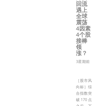
回流
遇上
全球
震荡
4因素
4个股
接棒
领
涨？
3星期前
［股市风
向标］综
合指数突
破170点
之后，下