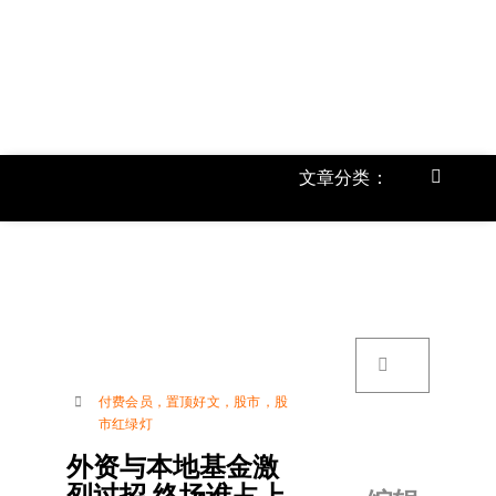
跳
过
内
容
文章分类：
Toggle
Navigat
首页
《
关于我
搜
索：
账号详
付费会员
，
置顶好文
，
股市
，
股
市红绿灯
联络我
外资与本地基金激
烈过招 终场谁占上