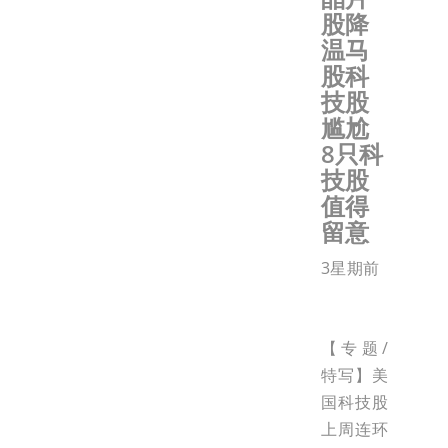
股降
温马
股科
技股
尴尬
8只科
技股
值得
留意
3星期前
【专题/
特写】美
国科技股
上周连环