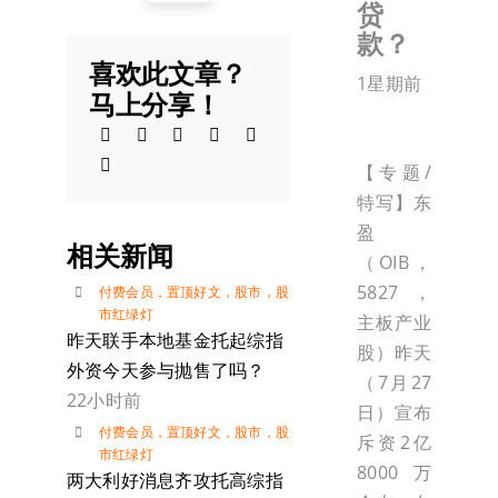
贷
款？
喜欢此文章？
1星期前
马上分享！
【专题/
特写】东
盈
相关新闻
（OIB，
5827，
付费会员
，
置顶好文
，
股市
，
股
市红绿灯
主板产业
昨天联手本地基金托起综指
股）昨天
外资今天参与抛售了吗？
（7月27
22小时前
日）宣布
付费会员
，
置顶好文
，
股市
，
股
斥资2亿
市红绿灯
8000万
两大利好消息齐攻托高综指