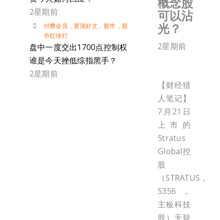
概念股
2星期前
可以沾
光？
付费会员
，
置顶好文
，
股市
，
股
市红绿灯
2星期前
盘中一度交出1700点控制权
谁是今天挫低综指黑手？
2星期前
【财经猎
人笔记】
7月21日
上市的
Stratus
Global控
股
（STRATUS，
5356，
主板科技
股）无疑