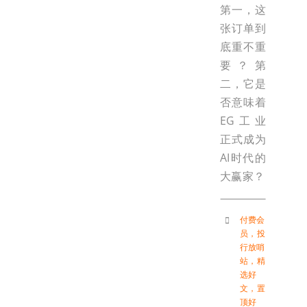
第一，这
张订单到
底重不重
要？第
二，它是
否意味着
EG工业
正式成为
AI时代的
大赢家？
付费会
员
，
投
行放哨
站
，
精
选好
文
，
置
顶好