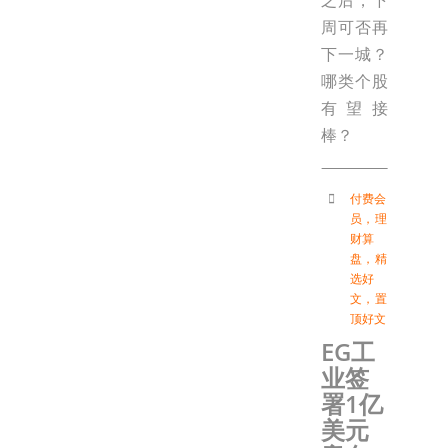
周可否再
下一城？
哪类个股
有望接
棒？
付费会
员
，
理
财算
盘
，
精
选好
文
，
置
顶好文
EG工
业签
署1亿
美元