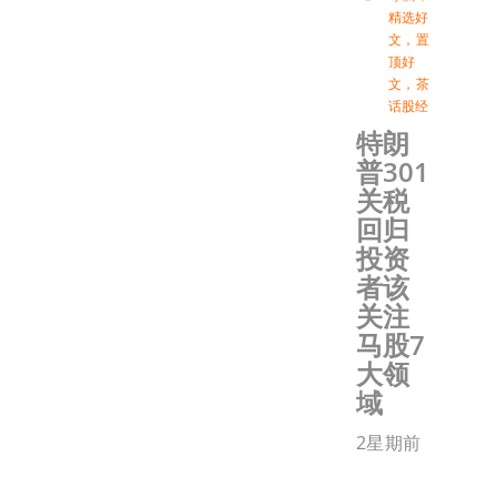
精选好
文
，
置
顶好
文
，
茶
话股经
特朗
普301
关税
回归
投资
者该
关注
马股7
大领
域
2星期前