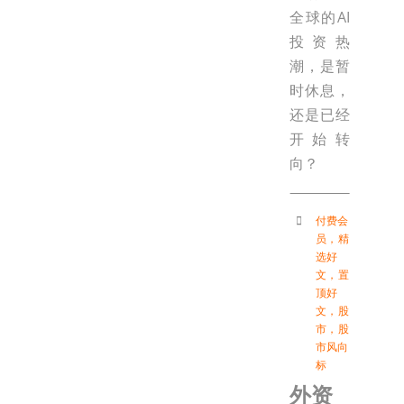
全球的AI
投资热
潮，是暂
时休息，
还是已经
开始转
向？
付费会
员
，
精
选好
文
，
置
顶好
文
，
股
市
，
股
市风向
标
外资