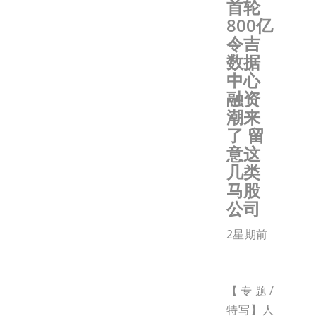
首轮
800亿
令吉
数据
中心
融资
潮来
了 留
意这
几类
马股
公司
2星期前
【专题/
特写】人