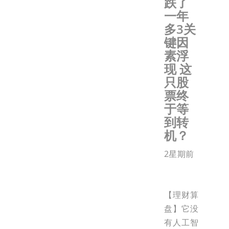
跌了
一年
多3关
键因
素浮
现 这
只股
票终
于等
到转
机？
2星期前
【理财算
盘】它没
有人工智