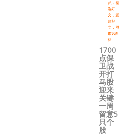
员
，
精
选好
文
，
置
顶好
文
，
股
市风向
标
1700
点保
卫战
开打
马股
迎来
关键
一周
留意5
只个
股