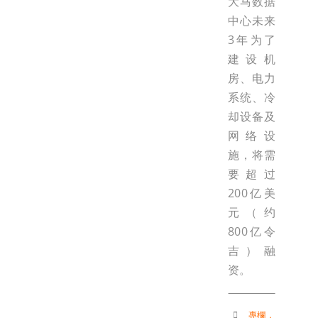
大马数据
中心未来
3年为了
建设机
房、电力
系统、冷
却设备及
网络设
施，将需
要超过
200亿美
元（约
800亿令
吉）融
资。
專欄
，