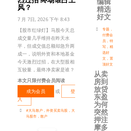
编辑
风？
精选
加入会
好文
7 月 7日, 2026 下午 8:43
登入
专题
，
【股市红绿灯】马股今天总
付费会
成交量几乎维持在昨天水
员
，
特
平，但成交值总额却急升两
写
，
精
选好
成一，说明外资和本地基金
文
，
置
今天激烈过招，在大型股相
顶好文
互较量，最终净卖家是谁？
从卖
房到
本文只限付费会员阅读
放贷
成为会员
或
登
东盈
入
为何
突然
#大马散户
，
外资买卖马股
，
大
马股市
，
散户
押注
摩多