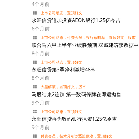
4个月前
上市公司动态
，
置顶好文
永旺信贷追加投资AEON银行1.25亿令吉
6个月前
上市公司动态
，
付费会员
，
投行放哨站
，
置顶好文
，
股市
联合马六甲上半年业绩胜预期 双威建筑获数据
8个月前
上市公司动态
，
置顶好文
永旺信贷第3季净利激增48%
8个月前
大盤解讀
，
置顶好文
，
股市
马股结束2连跌 第一数码停牌在即遭抛售
9个月前
上市公司动态
，
置顶好文
永旺信贷再为数码银行挹资1.25亿令吉
9个月前
付费会员
，
技术分析@逐波数浪
，
置顶好文