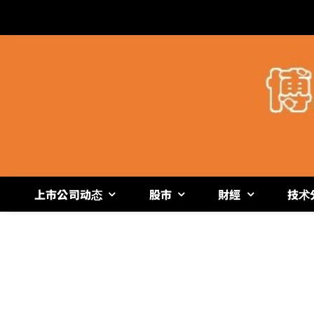
跳
过
内
容
上市公司动态
股市
財經
技术