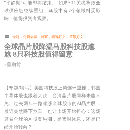
“平静期”可能即将结束。 如果301关税导致全
球供应链继续重组，马股中有7个领域料受影
响，值得投资者观察。
专题
，
付费会员
，
特写
，
精选好文
，
置顶好文
全球晶片股降温马股科技股尴
尬 8只科技股值得留意
3星期前
【专题/特写】美国科技股上周连环重挫，韩国
半导体股也跟着大跌，台湾晶片股同样未能幸
免。过去两年一路领涨全球股市的AI晶片股，
最近突然踩下煞车，也让市场开始担心：这场
席卷全球的AI投资热潮，是暂时休息，还是已
经开始转向？