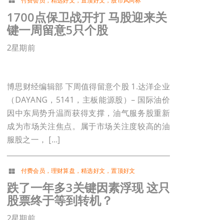
付费会员
，
精选好文
，
置顶好文
，
股市风向标
1700点保卫战开打 马股迎来关
键一周留意5只个股
2星期前
博思财经编辑部 下周值得留意个股 1.达洋企业
（DAYANG，5141，主板能源股）– 国际油价
因中东局势升温而获得支撑，油气服务股重新
成为市场关注焦点。属于市场关注度较高的油
服股之一， […]
付费会员
，
理财算盘
，
精选好文
，
置顶好文
跌了一年多3关键因素浮现 这只
股票终于等到转机？
2星期前