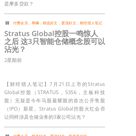
是摩多贷款？
付费会员
，
專欄
，
精选好文
，
置顶好文
，
财经猎人笔记
Stratus Global控股一鸣惊人
之后 这3只智能仓储概念股可以
沾光？
2星期前
【财经猎人笔记】7月21日上市的Stratus
Global控股（STRATUS，5356，主板科技
股）无疑是今年马股最耀眼的首次公开售股
（IPO）新星。Stratus Global控股火红会否
让同样涉及仓储业务的3家公司沾光？