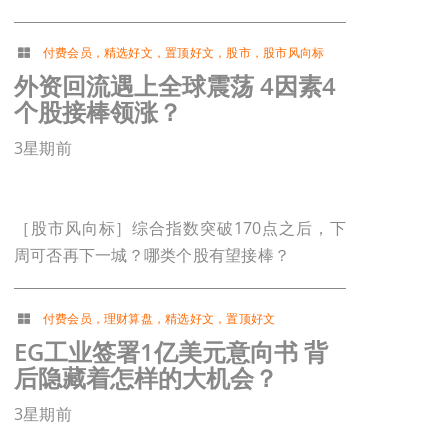
付费会员
，
精选好文
，
置顶好文
，
股市
，
股市风向标
外资回流遇上全球震荡 4因素4
个股接棒领涨？
3星期前
［股市风向标］综合指数突破170点之后，下
周可否再下一城？哪类个股有望接棒？
付费会员
，
理财算盘
，
精选好文
，
置顶好文
EG工业签署1亿美元意向书 背
后隐藏着怎样的大机会？
3星期前