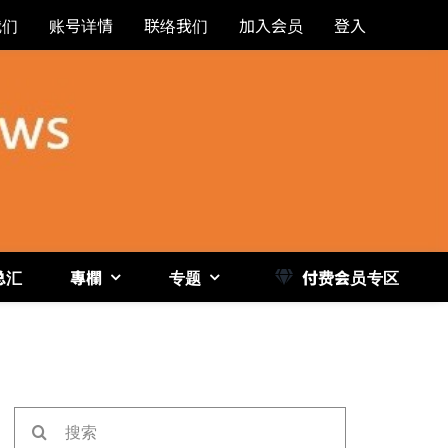
我们
账号详情
联络我们
加入会员
登入
总汇
專欄
专题
付费会员专区
《博
搜
索：