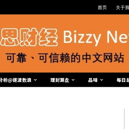
首页
关于
分析@逐波数浪
理财算盘
品味
每日