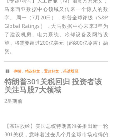
【专题/特写】人工智能（AI）浪潮方兴未艾，
马来西亚数据中心领域又传来一个惊人的数
字。 周一（7月20日），标普全球评级（S&P
Global Ratings），大马数据中心未来3年为
了建设机房、电力系统、冷却设备及网络设
施，将需要超过200亿美元（约800亿令吉）融
资。
專欄
，
精选好文
，
置顶好文
，
茶话股经
特朗普301关税回归 投资者该
关注马股7大领域
2星期前
【茶话股经】美国总统特朗普准备推出新一轮
301关税，意味着过去几个月全球市场难得的