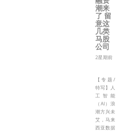
融资
潮来
了 留
意这
几类
马股
公司
2星期前
【专题/
特写】人
工智能
（AI）浪
潮方兴未
艾，马来
西亚数据