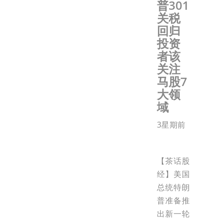
普301
关税
回归
投资
者该
关注
马股7
大领
域
3星期前
【茶话股
经】美国
总统特朗
普准备推
出新一轮