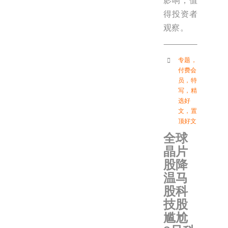
影响，值
得投资者
观察。
专题
，
付费会
员
，
特
写
，
精
选好
文
，
置
顶好文
全球
晶片
股降
温马
股科
技股
尴尬