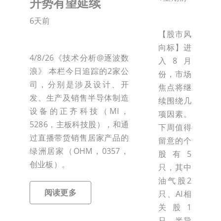
升势有望延续
6天前
【股市风
向标】进
4/8/26《技术分析@逐波数
入8月
浪》 本栏今日追踪的2家公
份，市场
司，分别是涉及设计、开
焦点将继
发、生产及销售半导体制造
续围绕几
设备的正齐科技（MI，
项因素。
5286，主板科技股），和通
下周值得
过直播带货销售居家产品的
留意的个
绿洲居家（OHM，0357，
股有5
创业板）。
只，其中
油气股2
阅读更多
只、AI相
关股1
只、半导