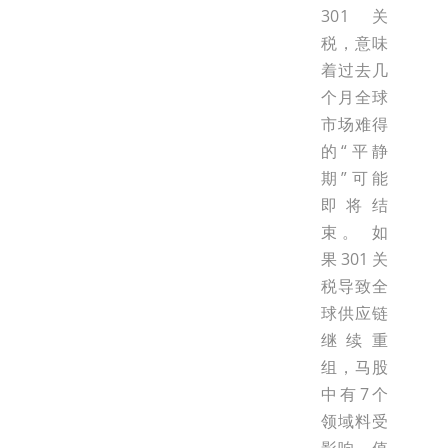
301关
税，意味
着过去几
个月全球
市场难得
的“平静
期”可能
即将结
束。 如
果301关
税导致全
球供应链
继续重
组，马股
中有7个
领域料受