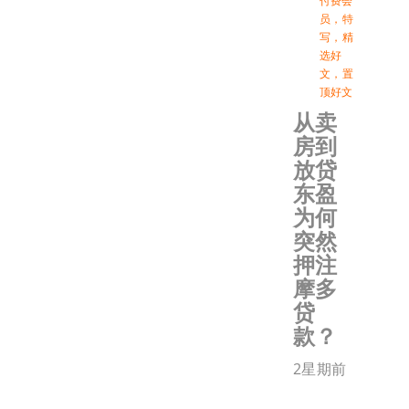
付费会
员
，
特
写
，
精
选好
文
，
置
顶好文
从卖
房到
放贷
东盈
为何
突然
押注
摩多
贷
款？
2星期前