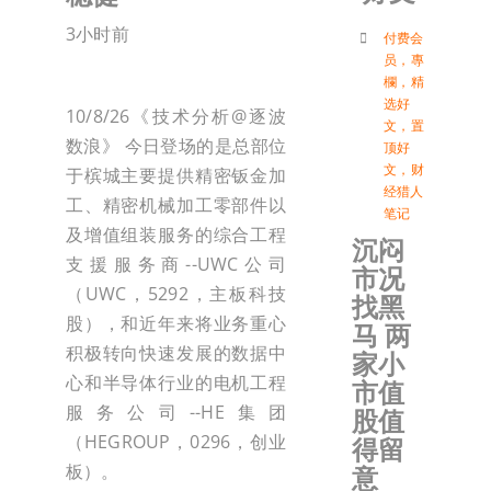
3小时前
付
付费会
员
，
專
欄
，
精
选好
联络我
10/8/26《技术分析@逐波
文
，
置
数浪》 今日登场的是总部位
顶好
文
，
财
于槟城主要提供精密钣金加
加入会
经猎人
工、精密机械加工零部件以
笔记
及增值组装服务的综合工程
沉闷
登入
支援服务商--UWC公司
市况
（UWC，5292，主板科技
找黑
股），和近年来将业务重心
马 两
积极转向快速发展的数据中
家小
心和半导体行业的电机工程
市值
服务公司--HE集团
股值
（HEGROUP，0296，创业
得留
板）。
意