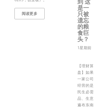
到 这
是一
只被
阅读更多
遗忘
的粮
食巨
头？
1星期前
【理财算
盘】如果
一家公司
经营的是
民生必需
品、生意
遍布东南