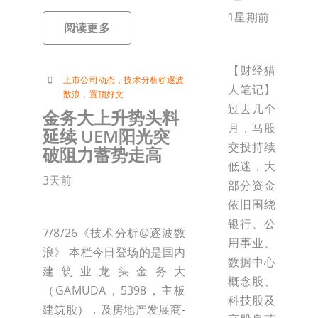
1星期前
阅读更多
【财经猎
上市公司动态
，
技术分析@逐波
人笔记】
数浪
，
置顶好文
过去几个
金务大上升势头料
月，马股
延续 UEM阳光突
交投持续
破阻力蓄势走高
低迷，大
3天前
部分资金
依旧围绕
银行、公
7/8/26《技术分析@逐波数
用事业、
浪》 本栏今日登场的是国内
数据中心
建筑业龙头金务大
概念股、
（GAMUDA，5398，主板
科技股及
建筑股），及房地产发展商-