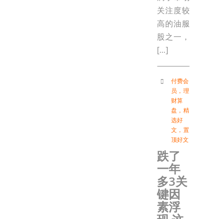
关注度较
高的油服
股之一，
[…]
付费会
员
，
理
财算
盘
，
精
选好
文
，
置
顶好文
跌了
一年
多3关
键因
素浮