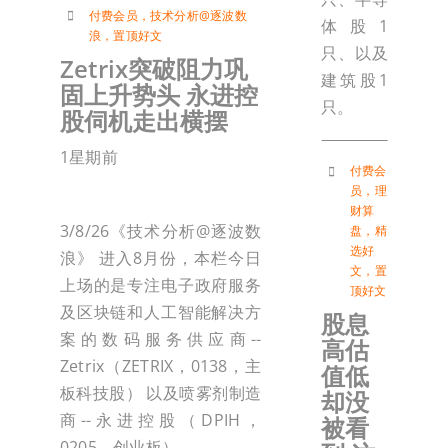
付费会员
，
技术分析@逐波数
体股1
浪
，
置顶好文
只、以及
Zetrix突破阻力巩
建筑股1
固上升势头 永进控
只。
股伺机走出横摆
1星期前
付费会
员
，
理
财算
3/8/26《技术分析@逐波数
盘
，
精
选好
浪》 进入8月份，本栏今日
文
，
置
上场的是专注电子政府服务
顶好文
及区块链和人工智能解决方
股息
案的数码服务供应商--
高估
Zetrix（ZETRIX，0138，主
值低
板科技股） 以及喷雾剂制造
却没
商--永进控股（DPIH，
被看
0205，创业板）。