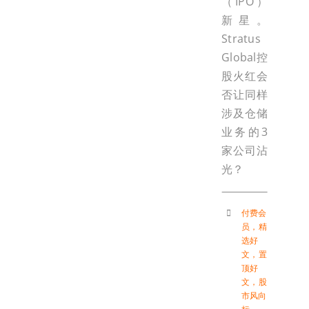
（IPO）
新星。
Stratus
Global控
股火红会
否让同样
涉及仓储
业务的3
家公司沾
光？
付费会
员
，
精
选好
文
，
置
顶好
文
，
股
市风向