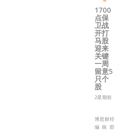
标
1700
点保
卫战
开打
马股
迎来
关键
一周
留意5
只个
股
2星期前
博思财经
编辑部