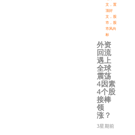
文
，
置
顶好
文
，
股
市
，
股
市风向
标
外资
回流
遇上
全球
震荡
4因素
4个股
接棒
领
涨？
3星期前