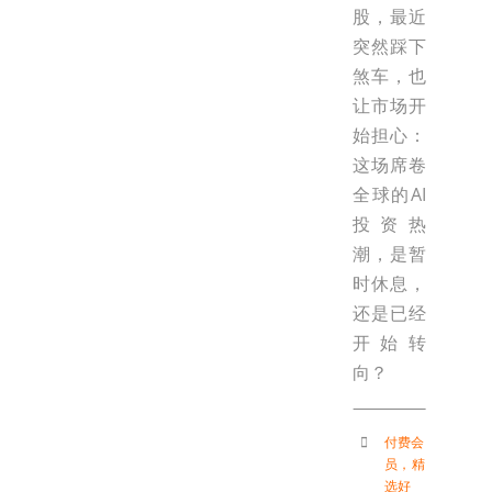
股，最近
突然踩下
煞车，也
让市场开
始担心：
这场席卷
全球的AI
投资热
潮，是暂
时休息，
还是已经
开始转
向？
付费会
员
，
精
选好