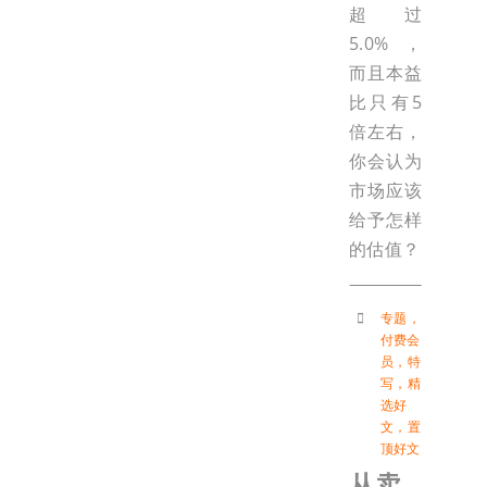
超过
5.0%，
而且本益
比只有5
倍左右，
你会认为
市场应该
给予怎样
的估值？
专题
，
付费会
员
，
特
写
，
精
选好
文
，
置
顶好文
从卖