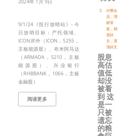
2024年 1月 9日
付
付费会
员
，
理
财算
9/1/24《投行放哨站》- 今
盘
，
精
联络我
日放哨目标：产托领域、
选好
ICON岸外（ICON，5255，
文
，
置
顶好文
主板能源股）、布米阿马达
加入会
股息
（ARMADA，5210，主板
高估
能源股）、兴业银行
登入
值低
（RHBBANK，1066，主板
却没
金融股）
被看
到 这
阅读更多
是一
只被
遗忘
的粮
食巨