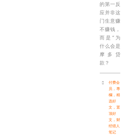
的第一反
应并非这
门生意赚
不赚钱，
而是“为
什么会是
摩多贷
款？
付费会
员
，
專
欄
，
精
选好
文
，
置
顶好
文
，
财
经猎人
笔记