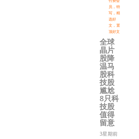
付费会
员
，
特
写
，
精
选好
文
，
置
顶好文
全球
晶片
股降
温马
股科
技股
尴尬
8只科
技股
值得
留意
3星期前