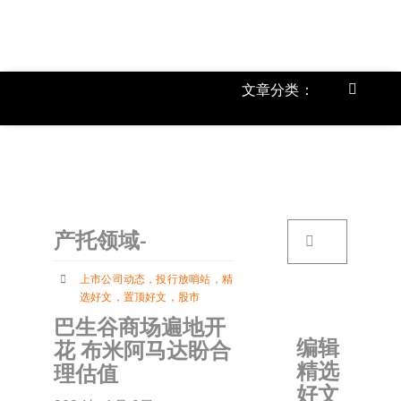
跳
过
内
容
文章分类：
Toggle
Navigat
上市公
《
首页
搜
产托领域-
索：
关于我
上市公司动态
，
投行放哨站
，
精
选好文
，
置顶好文
，
股市
文章分
巴生谷商场遍地开
编辑
花 布米阿马达盼合
精选
理估值
账户详
好文