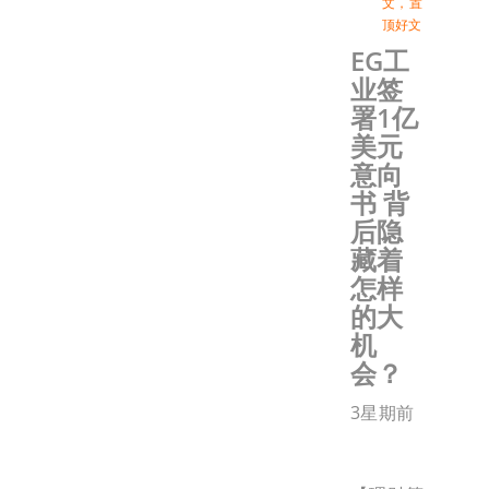
文
，
置
顶好文
EG工
业签
署1亿
美元
意向
书 背
后隐
藏着
怎样
的大
机
会？
3星期前