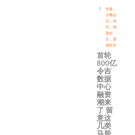
专题
，
付费会
员
，
特
写
，
精
选好
文
，
置
顶好文
首轮
800亿
令吉
数据
中心
融资
潮来
了 留
意这
几类
马股