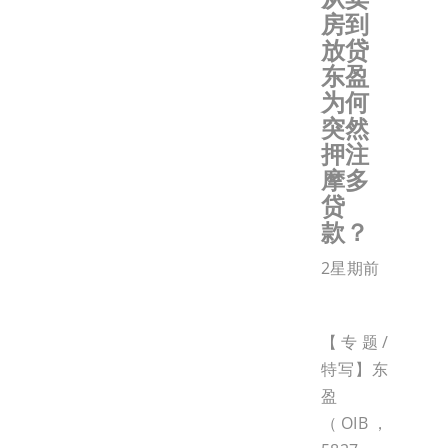
房到
放贷
东盈
为何
突然
押注
摩多
贷
款？
2星期前
【专题/
特写】东
盈
（OIB，