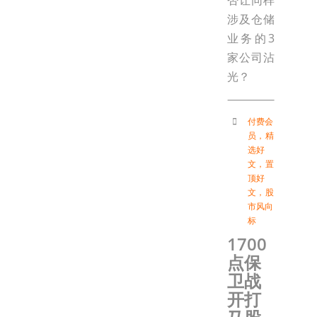
否让同样
涉及仓储
业务的3
家公司沾
光？
付费会
员
，
精
选好
文
，
置
顶好
文
，
股
市风向
标
1700
点保
卫战
开打