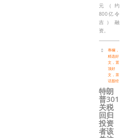
元（约
800亿令
吉）融
资。
專欄
，
精选好
文
，
置
顶好
文
，
茶
话股经
特朗
普301
关税
回归
投资
者该