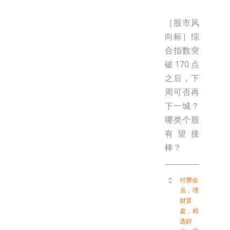
［股市风
向标］综
合指数突
破170点
之后，下
周可否再
下一城？
哪类个股
有望接
棒？
付费会
员
，
理
财算
盘
，
精
选好