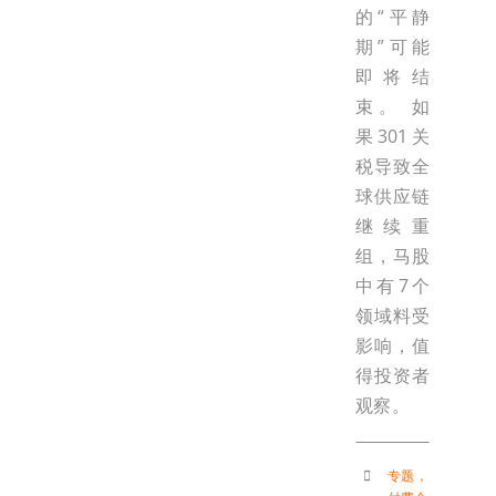
的“平静
期”可能
即将结
束。 如
果301关
税导致全
球供应链
继续重
组，马股
中有7个
领域料受
影响，值
得投资者
观察。
专题
，