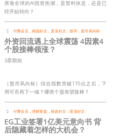
席卷全球的AI投资热潮，是暂时休息，还是已
经开始转向？
付费会员
，
精选好文
，
置顶好文
，
股市
，
股市风向标
外资回流遇上全球震荡 4因素4
个股接棒领涨？
3星期前
［股市风向标］综合指数突破170点之后，下
周可否再下一城？哪类个股有望接棒？
付费会员
，
理财算盘
，
精选好文
，
置顶好文
EG工业签署1亿美元意向书 背
后隐藏着怎样的大机会？