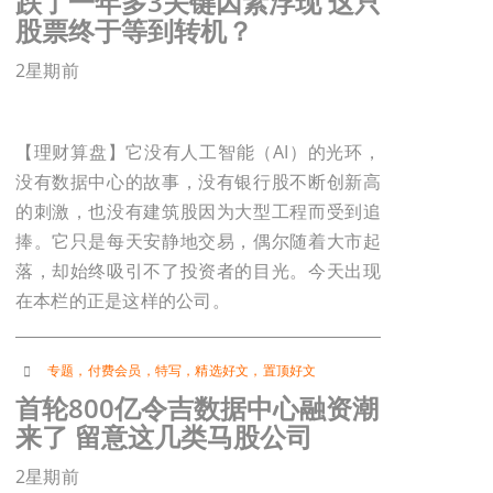
跌了一年多3关键因素浮现 这只
股票终于等到转机？
2星期前
【理财算盘】它没有人工智能（AI）的光环，
没有数据中心的故事，没有银行股不断创新高
的刺激，也没有建筑股因为大型工程而受到追
捧。它只是每天安静地交易，偶尔随着大市起
落，却始终吸引不了投资者的目光。今天出现
在本栏的正是这样的公司。
专题
，
付费会员
，
特写
，
精选好文
，
置顶好文
首轮800亿令吉数据中心融资潮
来了 留意这几类马股公司
2星期前