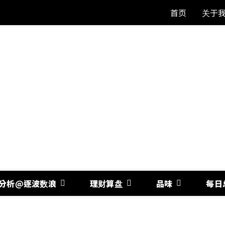
首页
关于
分析@逐波数浪
理财算盘
品味
每日