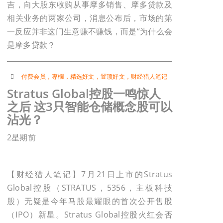
吉，向大股东收购从事摩多销售、摩多贷款及
相关业务的两家公司，消息公布后，市场的第
一反应并非这门生意赚不赚钱，而是“为什么会
是摩多贷款？
付费会员
，
專欄
，
精选好文
，
置顶好文
，
财经猎人笔记
Stratus Global控股一鸣惊人
之后 这3只智能仓储概念股可以
沾光？
2星期前
【财经猎人笔记】7月21日上市的Stratus
Global控股（STRATUS，5356，主板科技
股）无疑是今年马股最耀眼的首次公开售股
（IPO）新星。Stratus Global控股火红会否