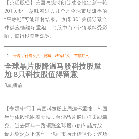
【茶话股经】美国总统特朗普准备推出新一轮
301关税，意味着过去几个月全球市场难得的
“平静期”可能即将结束。 如果301关税导致全
球供应链继续重组，马股中有7个领域料受影
响，值得投资者观察。
专题
，
付费会员
，
特写
，
精选好文
，
置顶好文
全球晶片股降温马股科技股尴
尬 8只科技股值得留意
3星期前
【专题/特写】美国科技股上周连环重挫，韩国
半导体股也跟着大跌，台湾晶片股同样未能幸
免。过去两年一路领涨全球股市的AI晶片股，
最近突然踩下煞车，也让市场开始担心：这场