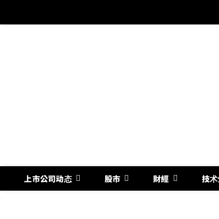
跳
过
内
容
上市公司动态
股市
財經
技术