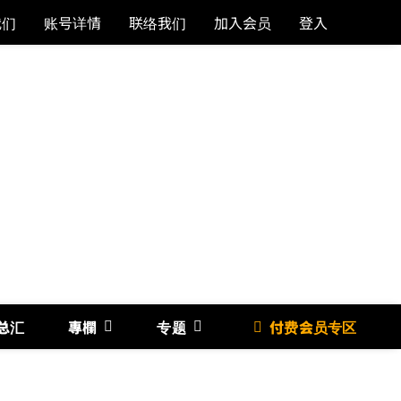
我们
账号详情
联络我们
加入会员
登入
总汇
專欄
专题
付费会员专区
《博