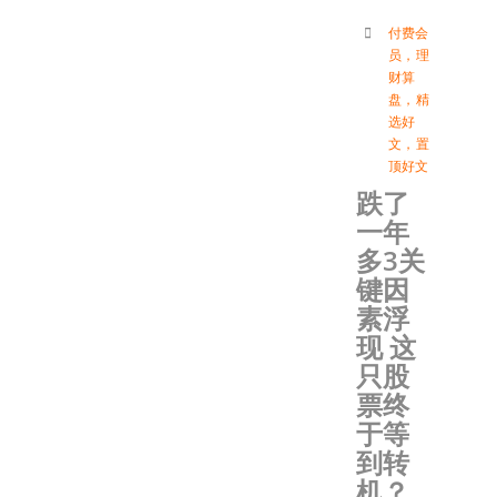
付费会
员
，
理
财算
盘
，
精
选好
文
，
置
顶好文
跌了
一年
多3关
键因
素浮
现 这
只股
票终
于等
到转
机？