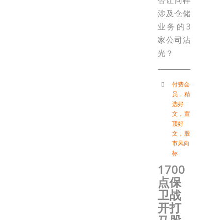
否让同样
涉及仓储
业务的3
家公司沾
光？
付费会
员
，
精
选好
文
，
置
顶好
文
，
股
市风向
标
1700
点保
卫战
开打