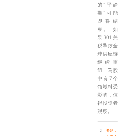
的“平静
期”可能
即将结
束。 如
果301关
税导致全
球供应链
继续重
组，马股
中有7个
领域料受
影响，值
得投资者
观察。
专题
，