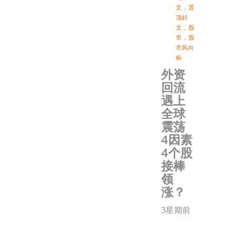
文
，
置
顶好
文
，
股
市
，
股
市风向
标
外资
回流
遇上
全球
震荡
4因素
4个股
接棒
领
涨？
3星期前