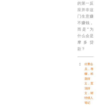
的第一反
应并非这
门生意赚
不赚钱，
而是“为
什么会是
摩多贷
款？
付费会
员
，
專
欄
，
精
选好
文
，
置
顶好
文
，
财
经猎人
笔记