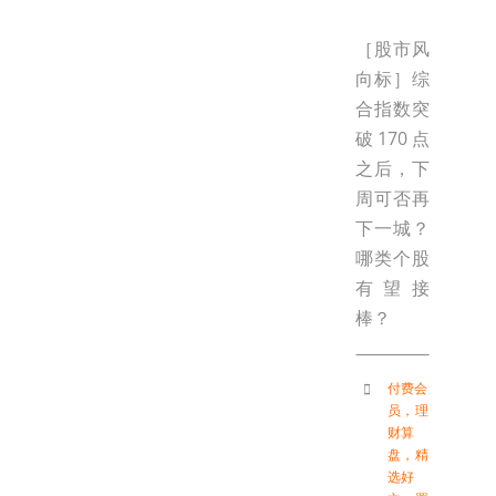
［股市风
向标］综
合指数突
破170点
之后，下
周可否再
下一城？
哪类个股
有望接
棒？
付费会
员
，
理
财算
盘
，
精
选好