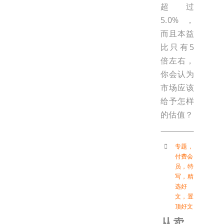
超过
5.0%，
而且本益
比只有5
倍左右，
你会认为
市场应该
给予怎样
的估值？
专题
，
付费会
员
，
特
写
，
精
选好
文
，
置
顶好文
从卖