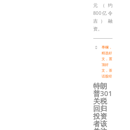
元（约
800亿令
吉）融
资。
專欄
，
精选好
文
，
置
顶好
文
，
茶
话股经
特朗
普301
关税
回归
投资
者该