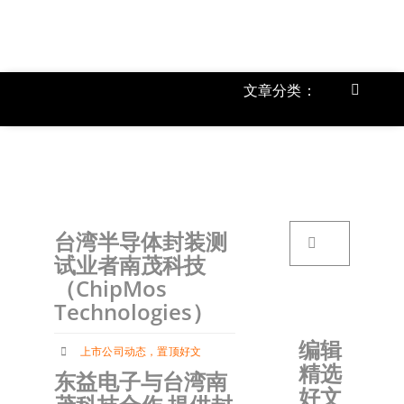
跳
过
内
容
文章分类：
Toggle
Navigat
上市公
《
首页
搜
台湾半导体封装测
索：
关于我
试业者南茂科技
（ChipMos
Technologies）
文章分
编辑
上市公司动态
，
置顶好文
精选
账户详
东益电子与台湾南
好文