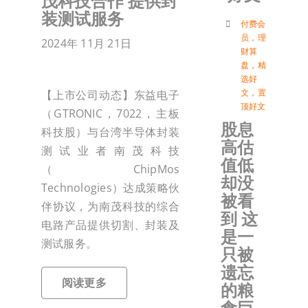
茂科技合作 提供封
装测试服务
付
付费会
员
，
理
2024年 11月 21日
财算
盘
，
精
联络我
选好
文
，
置
【上市公司动态】东益电子
顶好文
（GTRONIC，7022，主板
加入会
股息
科技股）与台湾半导体封装
高估
测试业者南茂科技
登入
值低
（ChipMos
却没
Technologies）达成策略伙
被看
伴协议，为南茂科技的综合
到 这
电路产品提供切割、封装及
是一
测试服务。
只被
遗忘
阅读更多
的粮
食巨