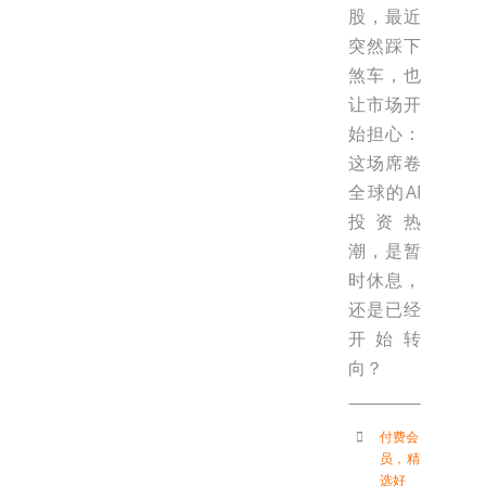
股，最近
突然踩下
煞车，也
让市场开
始担心：
这场席卷
全球的AI
投资热
潮，是暂
时休息，
还是已经
开始转
向？
付费会
员
，
精
选好