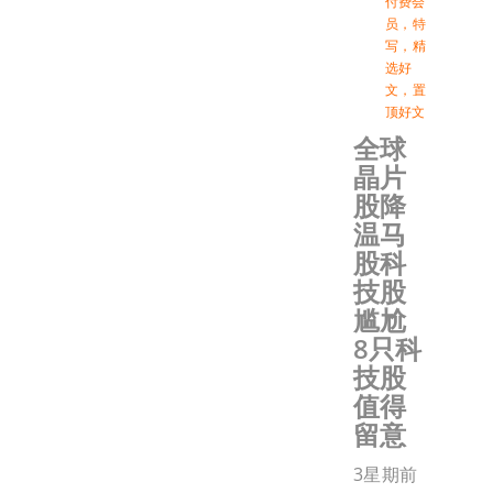
付费会
员
，
特
写
，
精
选好
文
，
置
顶好文
全球
晶片
股降
温马
股科
技股
尴尬
8只科
技股
值得
留意
3星期前