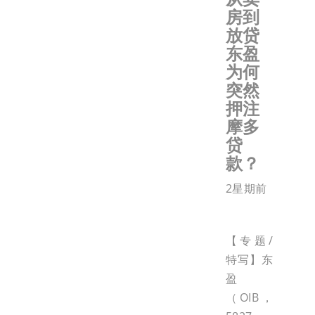
房到
放贷
东盈
为何
突然
押注
摩多
贷
款？
2星期前
【专题/
特写】东
盈
（OIB，