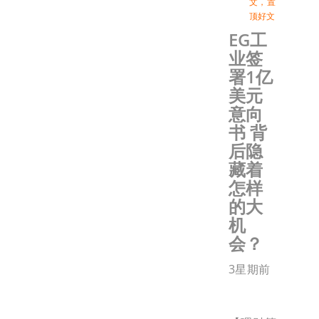
文
，
置
顶好文
EG工
业签
署1亿
美元
意向
书 背
后隐
藏着
怎样
的大
机
会？
3星期前