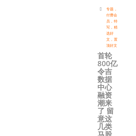
专题
，
付费会
员
，
特
写
，
精
选好
文
，
置
顶好文
首轮
800亿
令吉
数据
中心
融资
潮来
了 留
意这
几类
马股