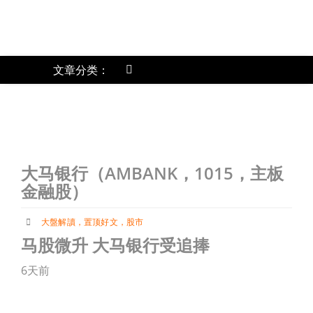
跳
过
内
容
文章分类：
Toggle
Navigation
《
上市公司动态
首页
大马银行（AMBANK，1015，主板
金融股）
关于我们
大盤解讀
，
置顶好文
，
股市
马股微升 大马银行受追捧
文章分类
6天前
账户详情