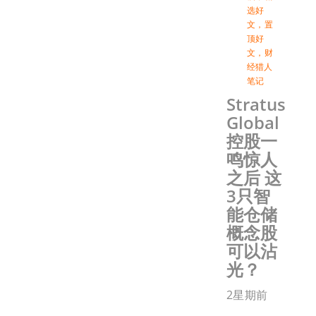
选好
文
，
置
顶好
文
，
财
经猎人
笔记
Stratus
Global
控股一
鸣惊人
之后 这
3只智
能仓储
概念股
可以沾
光？
2星期前