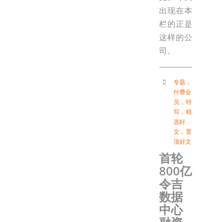
出现在本
栏的正是
这样的公
司。
专题
，
付费会
员
，
特
写
，
精
选好
文
，
置
顶好文
首轮
800亿
令吉
数据
中心