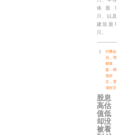
体股1
只、以及
建筑股1
只。
付费会
员
，
理
财算
盘
，
精
选好
文
，
置
顶好文
股息
高估
值低
却没
被看