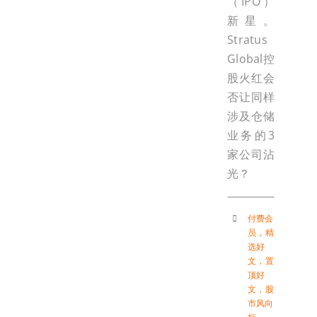
（IPO）
新星。
Stratus
Global控
股火红会
否让同样
涉及仓储
业务的3
家公司沾
光？
付费会
员
，
精
选好
文
，
置
顶好
文
，
股
市风向