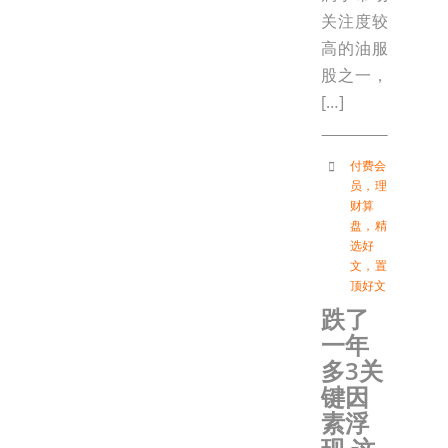
关注度较
高的油服
股之一，
[…]
付费会
员
，
理
财算
盘
，
精
选好
文
，
置
顶好文
跌了
一年
多3关
键因
素浮