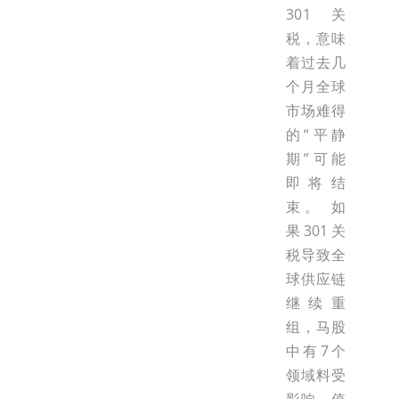
301关
税，意味
着过去几
个月全球
市场难得
的“平静
期”可能
即将结
束。 如
果301关
税导致全
球供应链
继续重
组，马股
中有7个
领域料受