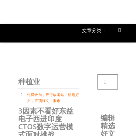
跳
过
内
容
文章分类：
Toggle
Navigat
上市公
《
首页
搜
种植业
索：
关于我
付费会员
，
投行放哨站
，
精选好
文
，
置顶好文
，
股市
文章分
3因素不看好东益
编辑
电子西进印度
精选
CTOS数字运营模
账户详
好文
式面对挑战