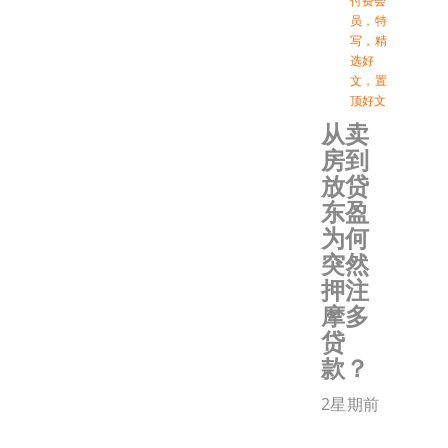
付费会
员
，
特
写
，
精
选好
文
，
置
顶好文
从卖
房到
放贷
东盈
为何
突然
押注
摩多
贷
款？
2星期前