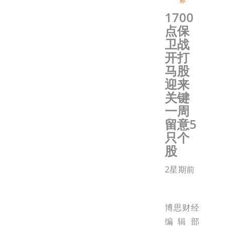
标
1700
点保
卫战
开打
马股
迎来
关键
一周
留意5
只个
股
2星期前
博思财经
编辑部