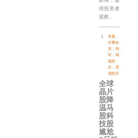
影响，值
得投资者
观察。
专题
，
付费会
员
，
特
写
，
精
选好
文
，
置
顶好文
全球
晶片
股降
温马
股科
技股
尴尬