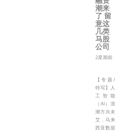
融资
潮来
了 留
意这
几类
马股
公司
2星期前
【专题/
特写】人
工智能
（AI）浪
潮方兴未
艾，马来
西亚数据