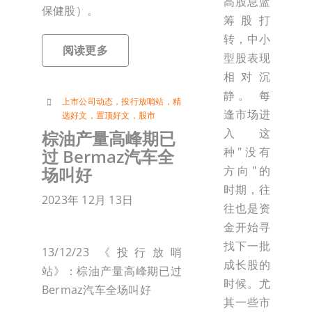
高股息蓝
保健股）。
筹股打
转，中小
阅读更多
型股表现
相对沉
静。 每
上市公司动态
，
投行放哨站
，
精
逢市场进
选好文
，
置顶好文
，
股市
入这
棕油产量高峰期已
种"没有
过 Bermaz汽车全
方向"的
场叫好
时期，往
2023年 12月 13日
往也是资
金开始寻
找下一批
13/12/23 《投行放哨
成长股的
站》：棕油产量高峰期已过
时候。尤
Bermaz汽车全场叫好
其一些市