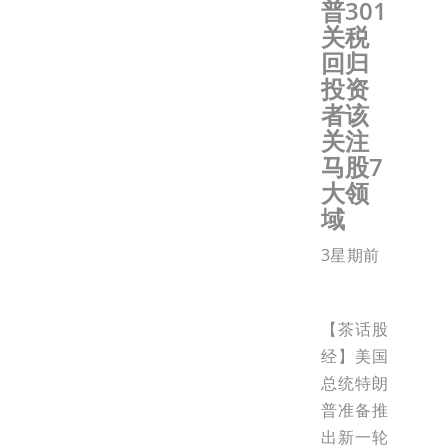
普301
关税
回归
投资
者该
关注
马股7
大领
域
3星期前
【茶话股
经】美国
总统特朗
普准备推
出新一轮