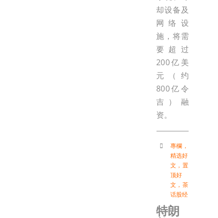
却设备及
网络设
施，将需
要超过
200亿美
元（约
800亿令
吉）融
资。
專欄
，
精选好
文
，
置
顶好
文
，
茶
话股经
特朗