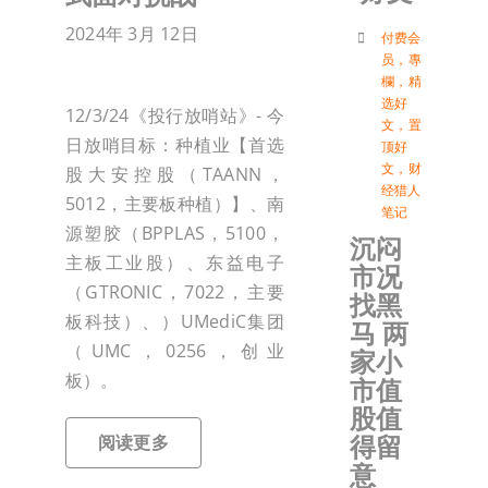
2024年 3月 12日
付
付费会
员
，
專
欄
，
精
选好
联络我
12/3/24《投行放哨站》- 今
文
，
置
日放哨目标：种植业【首选
顶好
文
，
财
股大安控股（TAANN，
加入会
经猎人
5012，主要板种植）】、南
笔记
源塑胶（BPPLAS，5100，
沉闷
登入
主板工业股）、东益电子
市况
（GTRONIC，7022，主要
找黑
板科技）、）UMediC集团
马 两
（UMC，0256，创业
家小
板）。
市值
股值
得留
阅读更多
意