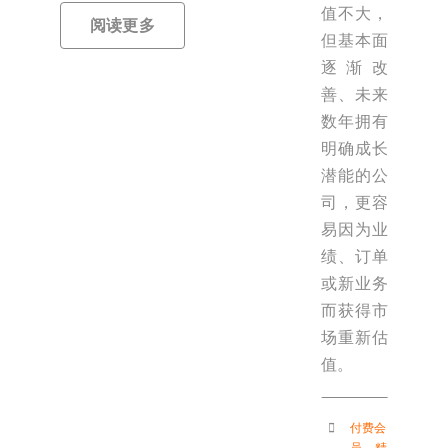
值不大，
阅读更多
但基本面
逐渐改
善、未来
数年拥有
明确成长
潜能的公
司，更容
易因为业
绩、订单
或新业务
而获得市
场重新估
值。
付费会
员
，
精