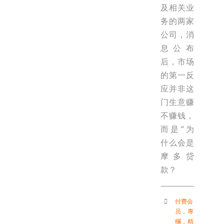
及相关业
务的两家
公司，消
息公布
后，市场
的第一反
应并非这
门生意赚
不赚钱，
而是“为
什么会是
摩多贷
款？
付费会
员
，
專
欄
，
精