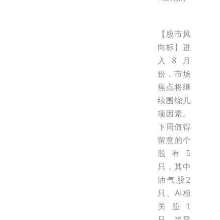
【股市风
向标】进
入8月
份，市场
焦点将继
续围绕几
项因素。
下周值得
留意的个
股有5
只，其中
油气股2
只、AI相
关股1
只、半导