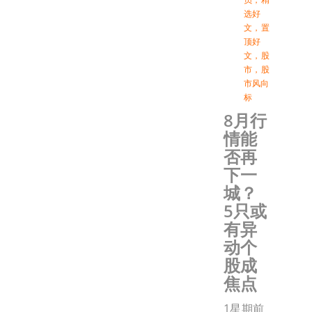
选好
文
，
置
顶好
文
，
股
市
，
股
市风向
标
8月行
情能
否再
下一
城？
5只或
有异
动个
股成
焦点
1星期前