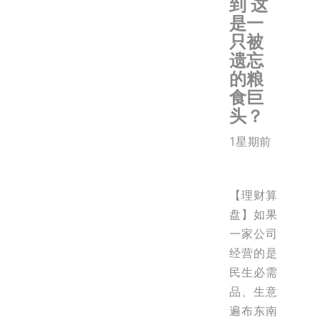
到 这
是一
只被
遗忘
的粮
食巨
头？
1星期前
【理财算
盘】如果
一家公司
经营的是
民生必需
品、生意
遍布东南