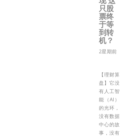
现 这
只股
票终
于等
到转
机？
2星期前
【理财算
盘】它没
有人工智
能（AI）
的光环，
没有数据
中心的故
事，没有