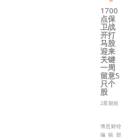
标
1700
点保
卫战
开打
马股
迎来
关键
一周
留意5
只个
股
2星期前
博思财经
编辑部