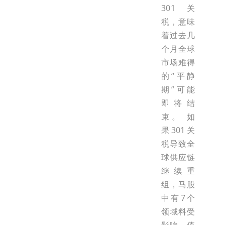
301关
税，意味
着过去几
个月全球
市场难得
的“平静
期”可能
即将结
束。 如
果301关
税导致全
球供应链
继续重
组，马股
中有7个
领域料受