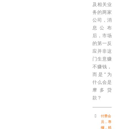
及相关业
务的两家
公司，消
息公布
后，市场
的第一反
应并非这
门生意赚
不赚钱，
而是“为
什么会是
摩多贷
款？
付费会
员
，
專
欄
，
精