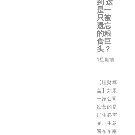
到 这
是一
只被
遗忘
的粮
食巨
头？
1星期前
【理财算
盘】如果
一家公司
经营的是
民生必需
品、生意
遍布东南