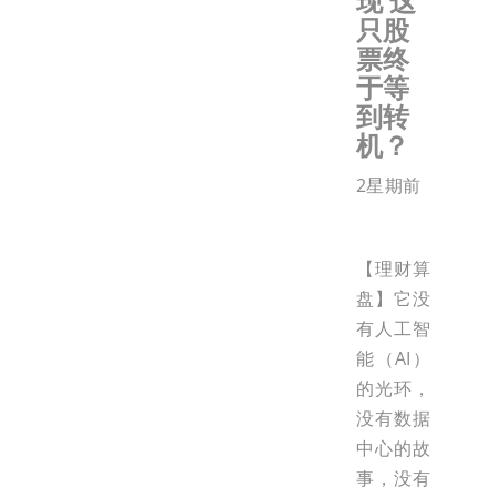
现 这
只股
票终
于等
到转
机？
2星期前
【理财算
盘】它没
有人工智
能（AI）
的光环，
没有数据
中心的故
事，没有