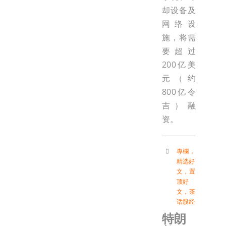
却设备及
网络设
施，将需
要超过
200亿美
元（约
800亿令
吉）融
资。
專欄
，
精选好
文
，
置
顶好
文
，
茶
话股经
特朗