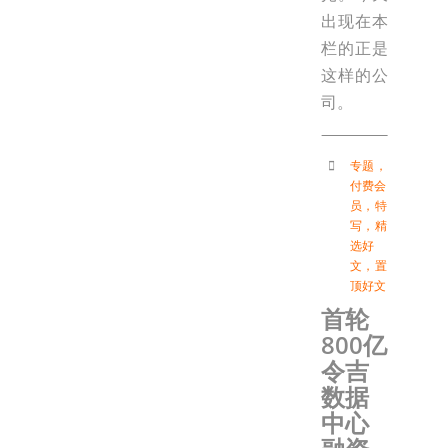
出现在本
栏的正是
这样的公
司。
专题
，
付费会
员
，
特
写
，
精
选好
文
，
置
顶好文
首轮
800亿
令吉
数据
中心