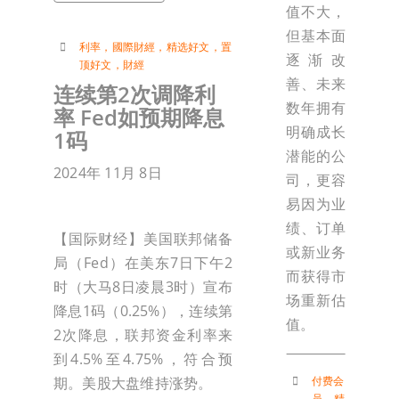
值不大，
但基本面
利率
，
國際財經
，
精选好文
，
置
逐渐改
顶好文
，
財經
善、未来
连续第2次调降利
数年拥有
率 Fed如预期降息
明确成长
1码
潜能的公
2024年 11月 8日
司，更容
易因为业
绩、订单
【国际财经】美国联邦储备
或新业务
局（Fed）在美东7日下午2
而获得市
时（大马8日凌晨3时）宣布
场重新估
降息1码（0.25%），连续第
值。
2次降息，联邦资金利率来
到4.5%至4.75%，符合预
付费会
期。美股大盘维持涨势。
员
，
精