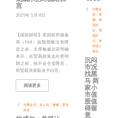
宫
付
付费会
2025年 5月 8日
员
，
專
欄
，
精
选好
联络我
文
，
置
【国际财经】美国联邦储备
顶好
文
，
财
局（Fed）如预期般没有降
加入会
经猎人
息之余，主席鲍威尔还明确
笔记
表示，在贸易政策走向更明
沉闷
登入
朗之前，他不会仓促降息，
市况
而贸易决策取决于白宫。
找黑
马 两
阅读更多
家小
市值
股值
付费会员
，
名人说
，
專欄
，
置顶
得留
好文
意