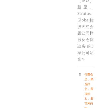
（IPO）
新星。
Stratus
Global控
股火红会
否让同样
涉及仓储
业务的3
家公司沾
光？
付费会
员
，
精
选好
文
，
置
顶好
文
，
股
市风向