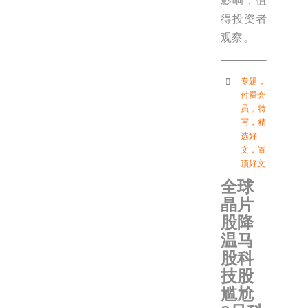
影响，值
得投资者
观察。
专题
，
付费会
员
，
特
写
，
精
选好
文
，
置
顶好文
全球
晶片
股降
温马
股科
技股
尴尬