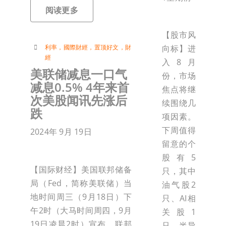
阅读更多
【股市风
利率
，
國際財經
，
置顶好文
，
財
向标】进
經
入8月
美联储减息一口气
份，市场
减息0.5% 4年来首
焦点将继
次美股闻讯先涨后
续围绕几
跌
项因素。
下周值得
2024年 9月 19日
留意的个
股有5
【国际财经】美国联邦储备
只，其中
局（Fed，简称美联储）当
油气股2
地时间周三（9月18日）下
只、AI相
午2时（大马时间周四，9月
关股1
19日凌晨2时）宣布，联邦
只、半导