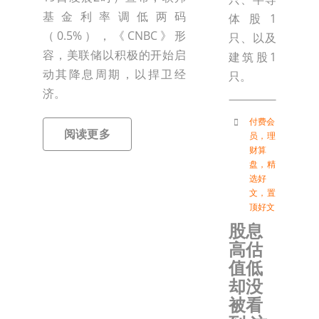
基金利率调低两码
体股1
（0.5%），《CNBC》形
只、以及
容，美联储以积极的开始启
建筑股1
动其降息周期，以捍卫经
只。
济。
付费会
阅读更多
员
，
理
财算
盘
，
精
选好
文
，
置
顶好文
股息
高估
值低
却没
被看