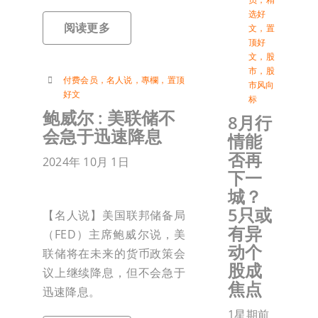
选好
阅读更多
文
，
置
顶好
文
，
股
市
，
股
付费会员
，
名人说
，
專欄
，
置顶
市风向
好文
标
鲍威尔 : 美联储不
8月行
会急于迅速降息
情能
否再
2024年 10月 1日
下一
城？
5只或
【名人说】美国联邦储备局
有异
（FED）主席鲍威尔说，美
动个
联储将在未来的货币政策会
股成
议上继续降息，但不会急于
焦点
迅速降息。
1星期前