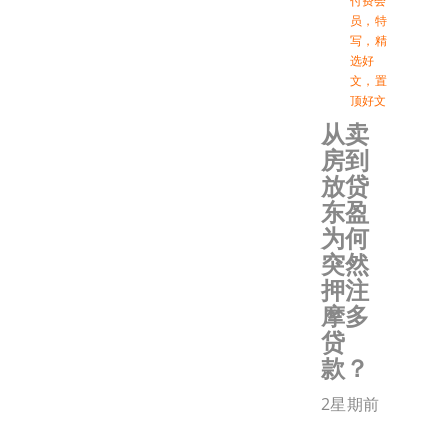
付费会
员
，
特
写
，
精
选好
文
，
置
顶好文
从卖
房到
放贷
东盈
为何
突然
押注
摩多
贷
款？
2星期前