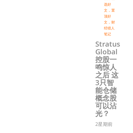
选好
文
，
置
顶好
文
，
财
经猎人
笔记
Stratus
Global
控股一
鸣惊人
之后 这
3只智
能仓储
概念股
可以沾
光？
2星期前