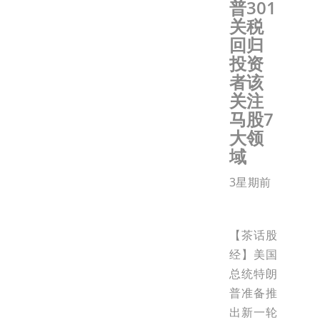
普301
关税
回归
投资
者该
关注
马股7
大领
域
3星期前
【茶话股
经】美国
总统特朗
普准备推
出新一轮