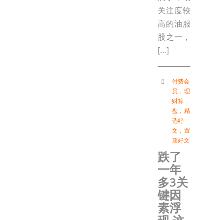
关注度较
高的油服
股之一，
[…]
付费会
员
，
理
财算
盘
，
精
选好
文
，
置
顶好文
跌了
一年
多3关
键因
素浮