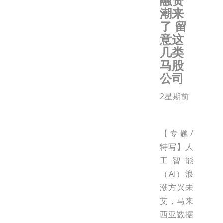
融资
潮来
了 留
意这
几类
马股
公司
2星期前
【专题/
特写】人
工智能
（AI）浪
潮方兴未
艾，马来
西亚数据