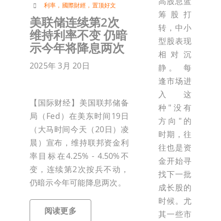
高股息蓝
利率
，
國際財經
，
置顶好文
筹股打
美联储连续第2次
转，中小
维持利率不变 仍暗
型股表现
示今年将降息两次
相对沉
2025年 3月 20日
静。 每
逢市场进
入这
【国际财经】美国联邦储备
种"没有
局（Fed）在美东时间19日
方向"的
（大马时间今天（20日）凌
时期，往
晨）宣布，维持联邦资金利
往也是资
率目标在4.25% - 4.50%不
金开始寻
变，连续第2次按兵不动，
找下一批
仍暗示今年可能降息两次。
成长股的
时候。尤
阅读更多
其一些市