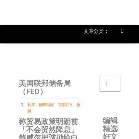
跳
过
内
容
文章分类：
Toggle
Navigat
上市公
《
首页
搜
美国联邦储备局
索：
关于我
（FED）
利率
，
國際財經
，
置顶好文
，
財
文章分
經
编辑
称贸易政策明朗前
精选
「不会贸然降息」
账户详
好文
鲍威尔把球抛给白