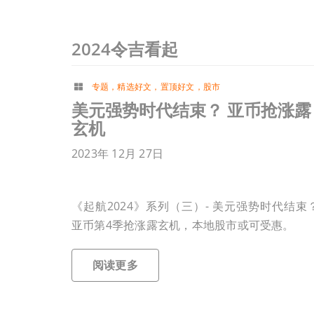
2024令吉看起
专题
，
精选好文
，
置顶好文
，
股市
美元强势时代结束？ 亚币抢涨露
玄机
2023年 12月 27日
《起航2024》系列（三）- 美元强势时代结束
亚币第4季抢涨露玄机，本地股市或可受惠。
阅读更多