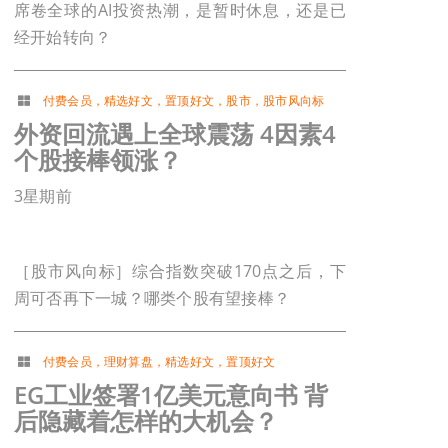
席卷全球的AI投资热潮，是暂时休息，还是已
经开始转向？
付费会员
，
精选好文
，
置顶好文
，
股市
，
股市风向标
外资回流遇上全球震荡 4因素4
个股接棒领涨？
3星期前
［股市风向标］综合指数突破170点之后，下
周可否再下一城？哪类个股有望接棒？
付费会员
，
理财算盘
，
精选好文
，
置顶好文
EG工业签署1亿美元意向书 背
后隐藏着怎样的大机会？