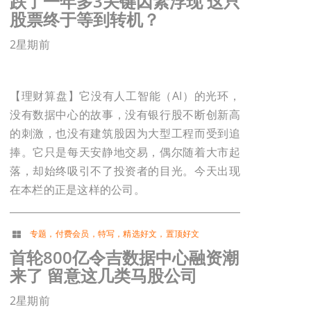
跌了一年多3关键因素浮现 这只
股票终于等到转机？
2星期前
【理财算盘】它没有人工智能（AI）的光环，
没有数据中心的故事，没有银行股不断创新高
的刺激，也没有建筑股因为大型工程而受到追
捧。它只是每天安静地交易，偶尔随着大市起
落，却始终吸引不了投资者的目光。今天出现
在本栏的正是这样的公司。
专题
，
付费会员
，
特写
，
精选好文
，
置顶好文
首轮800亿令吉数据中心融资潮
来了 留意这几类马股公司
2星期前