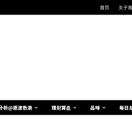
首页
关于
分析@逐波数浪
理财算盘
品味
每日