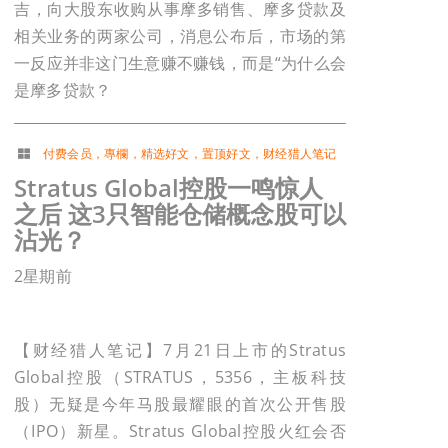
吉，向大股东收购从事摩多销售、摩多贷款及
相关业务的两家公司，消息公布后，市场的第
一反应并非这门生意赚不赚钱，而是“为什么会
是摩多贷款？
付费会员
，
專欄
，
精选好文
，
置顶好文
，
财经猎人笔记
Stratus Global控股一鸣惊人
之后 这3只智能仓储概念股可以
沾光？
2星期前
【财经猎人笔记】7月21日上市的Stratus
Global控股（STRATUS，5356，主板科技
股）无疑是今年马股最耀眼的首次公开售股
（IPO）新星。Stratus Global控股火红会否