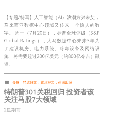
【专题/特写】人工智能（AI）浪潮方兴未艾，
马来西亚数据中心领域又传来一个惊人的数
字。 周一（7月20日），标普全球评级（S&P
Global Ratings），大马数据中心未来3年为
了建设机房、电力系统、冷却设备及网络设
施，将需要超过200亿美元（约800亿令吉）融
资。
專欄
，
精选好文
，
置顶好文
，
茶话股经
特朗普301关税回归 投资者该
关注马股7大领域
2星期前