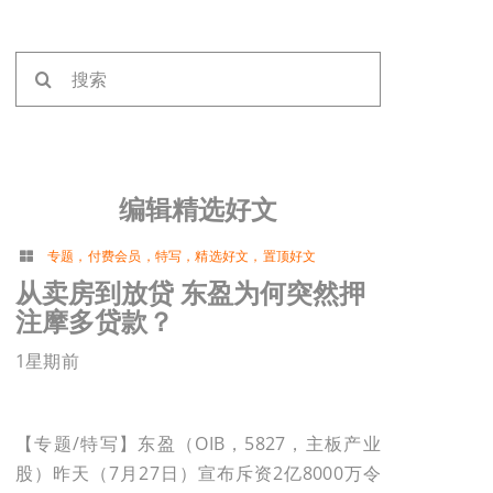
搜
索：
编辑精选好文
专题
，
付费会员
，
特写
，
精选好文
，
置顶好文
从卖房到放贷 东盈为何突然押
注摩多贷款？
1星期前
【专题/特写】东盈（OIB，5827，主板产业
股）昨天（7月27日）宣布斥资2亿8000万令