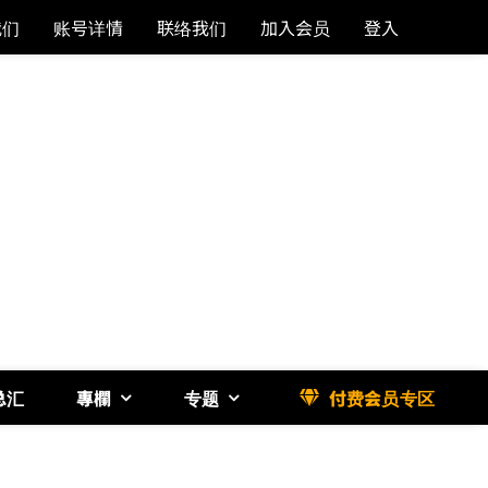
我们
账号详情
联络我们
加入会员
登入
总汇
專欄
专题
付费会员专区
《博