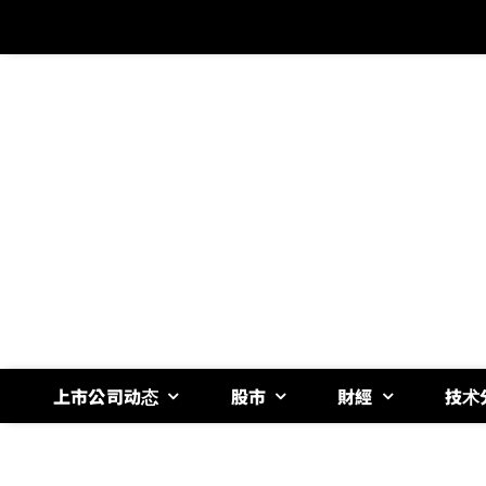
跳
过
内
容
上市公司动态
股市
財經
技术