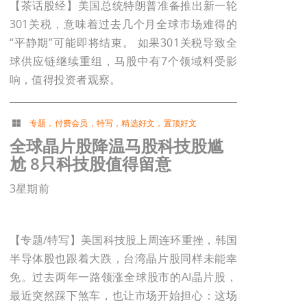
【茶话股经】美国总统特朗普准备推出新一轮
301关税，意味着过去几个月全球市场难得的
“平静期”可能即将结束。 如果301关税导致全
球供应链继续重组，马股中有7个领域料受影
响，值得投资者观察。
专题
，
付费会员
，
特写
，
精选好文
，
置顶好文
全球晶片股降温马股科技股尴
尬 8只科技股值得留意
3星期前
【专题/特写】美国科技股上周连环重挫，韩国
半导体股也跟着大跌，台湾晶片股同样未能幸
免。过去两年一路领涨全球股市的AI晶片股，
最近突然踩下煞车，也让市场开始担心：这场