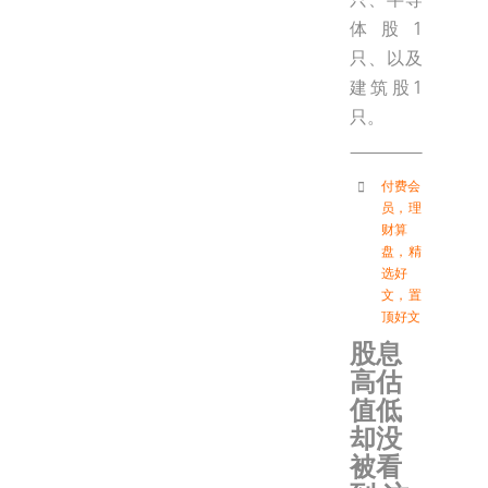
体股1
只、以及
建筑股1
只。
付费会
员
，
理
财算
盘
，
精
选好
文
，
置
顶好文
股息
高估
值低
却没
被看