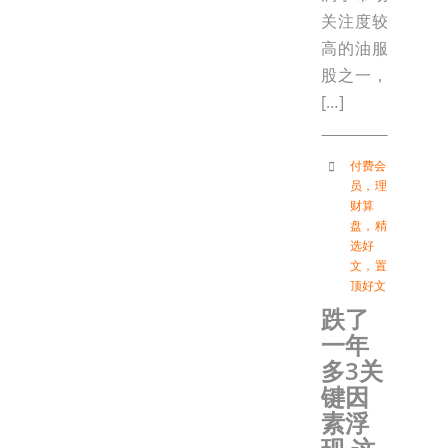
关注度较
高的油服
股之一，
[…]
付费会
员
，
理
财算
盘
，
精
选好
文
，
置
顶好文
跌了
一年
多3关
键因
素浮