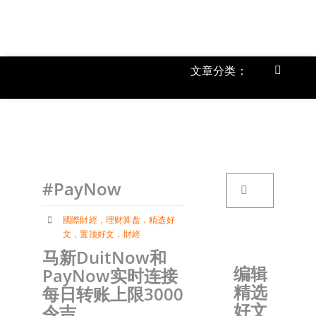
跳
过
内
容
文章分类：
Toggle
Navigat
上市公
《
首页
搜
#PayNow
索：
关于我
國際財經
，
理财算盘
，
精选好
文
，
置顶好文
，
財經
文章分
马新DuitNow和
编辑
PayNow实时连接
精选
每日转账上限3000
账户详
好文
令吉