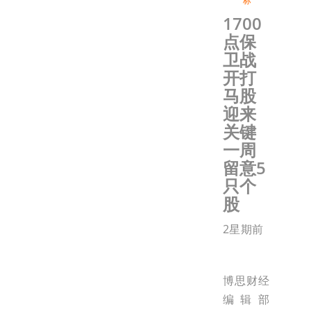
标
1700
点保
卫战
开打
马股
迎来
关键
一周
留意5
只个
股
2星期前
博思财经
编辑部