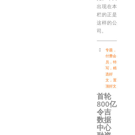
出现在本
栏的正是
这样的公
司。
专题
，
付费会
员
，
特
写
，
精
选好
文
，
置
顶好文
首轮
800亿
令吉
数据
中心