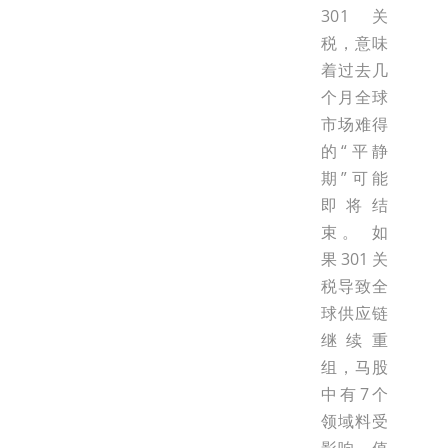
301关
税，意味
着过去几
个月全球
市场难得
的“平静
期”可能
即将结
束。 如
果301关
税导致全
球供应链
继续重
组，马股
中有7个
领域料受