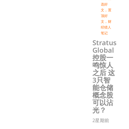
选好
文
，
置
顶好
文
，
财
经猎人
笔记
Stratus
Global
控股一
鸣惊人
之后 这
3只智
能仓储
概念股
可以沾
光？
2星期前