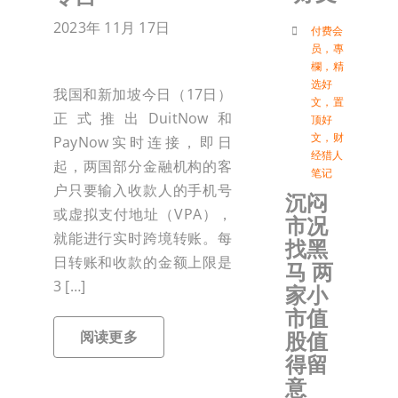
2023年 11月 17日
付
付费会
员
，
專
欄
，
精
选好
联络我
我国和新加坡今日（17日）
文
，
置
正式推出DuitNow和
顶好
文
，
财
PayNow实时连接，即日
加入会
经猎人
起，两国部分金融机构的客
笔记
户只要输入收款人的手机号
沉闷
登入
或虚拟支付地址（VPA），
市况
就能进行实时跨境转账。每
找黑
日转账和收款的金额上限是
马 两
3 […]
家小
市值
股值
阅读更多
得留
意