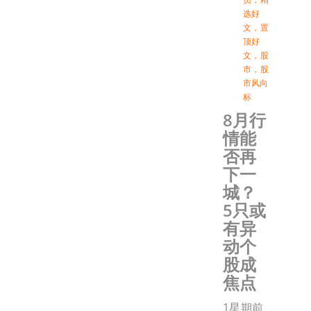
选好
文
，
置
顶好
文
，
股
市
，
股
市风向
标
8月行
情能
否再
下一
城？
5只或
有异
动个
股成
焦点
1星期前