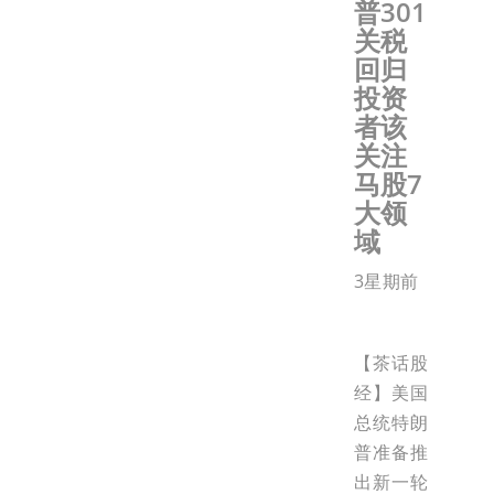
普301
关税
回归
投资
者该
关注
马股7
大领
域
3星期前
【茶话股
经】美国
总统特朗
普准备推
出新一轮