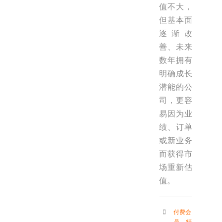
值不大，
但基本面
逐渐改
善、未来
数年拥有
明确成长
潜能的公
司，更容
易因为业
绩、订单
或新业务
而获得市
场重新估
值。
付费会
员
，
精