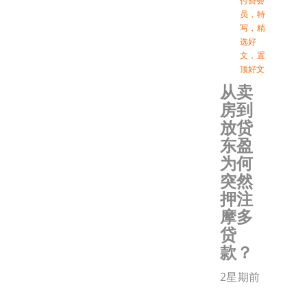
付费会
员
，
特
写
，
精
选好
文
，
置
顶好文
从卖
房到
放贷
东盈
为何
突然
押注
摩多
贷
款？
2星期前