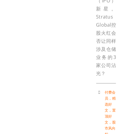
（IPO）
新星。
Stratus
Global控
股火红会
否让同样
涉及仓储
业务的3
家公司沾
光？
付费会
员
，
精
选好
文
，
置
顶好
文
，
股
市风向