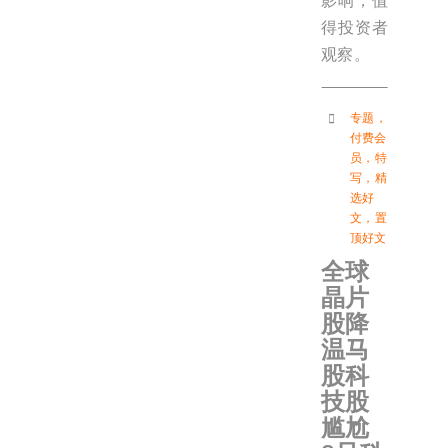
影响，值
得投资者
观察。
专题
，
付费会
员
，
特
写
，
精
选好
文
，
置
顶好文
全球
晶片
股降
温马
股科
技股
尴尬