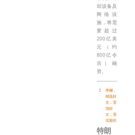
却设备及
网络设
施，将需
要超过
200亿美
元（约
800亿令
吉）融
资。
專欄
，
精选好
文
，
置
顶好
文
，
茶
话股经
特朗