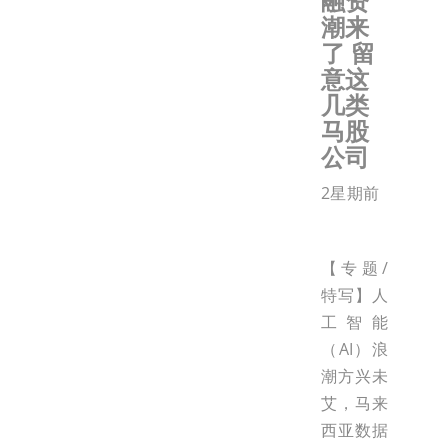
融资
潮来
了 留
意这
几类
马股
公司
2星期前
【专题/
特写】人
工智能
（AI）浪
潮方兴未
艾，马来
西亚数据