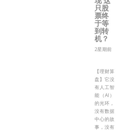
现 这
只股
票终
于等
到转
机？
2星期前
【理财算
盘】它没
有人工智
能（AI）
的光环，
没有数据
中心的故
事，没有