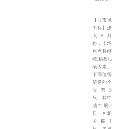
【股市风
向标】进
入8月
份，市场
焦点将继
续围绕几
项因素。
下周值得
留意的个
股有5
只，其中
油气股2
只、AI相
关股1
只、半导