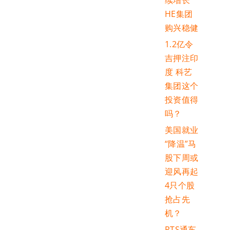
续增长
HE集团
购兴稳健
1.2亿令
吉押注印
度 科艺
集团这个
投资值得
吗？
美国就业
“降温”马
股下周或
迎风再起
4只个股
抢占先
机？
RTS通车