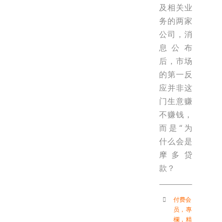
及相关业
务的两家
公司，消
息公布
后，市场
的第一反
应并非这
门生意赚
不赚钱，
而是“为
什么会是
摩多贷
款？
付费会
员
，
專
欄
，
精