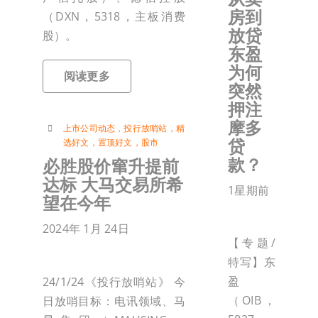
房到
（DXN，5318，主板消费
放贷
股）。
东盈
为何
阅读更多
突然
押注
摩多
上市公司动态
，
投行放哨站
，
精
贷
选好文
，
置顶好文
，
股市
款？
必胜股价窜升提前
达标 大马交易所希
1星期前
望在今年
2024年 1月 24日
【专题/
特写】东
盈
24/1/24《投行放哨站》 今
（OIB，
日放哨目标：电讯领域、马