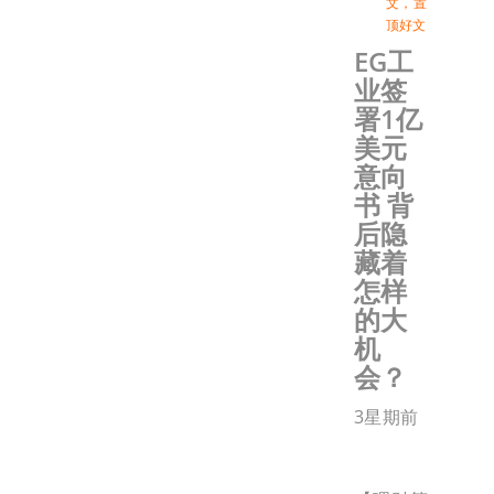
文
，
置
顶好文
EG工
业签
署1亿
美元
意向
书 背
后隐
藏着
怎样
的大
机
会？
3星期前