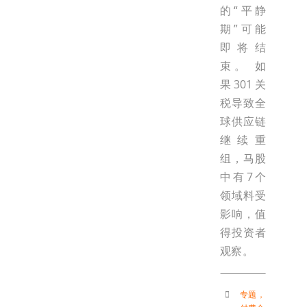
的“平静
期”可能
即将结
束。 如
果301关
税导致全
球供应链
继续重
组，马股
中有7个
领域料受
影响，值
得投资者
观察。
专题
，