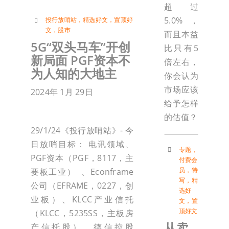
超过
5.0%，
投行放哨站
，
精选好文
，
置顶好
文
，
股市
而且本益
5G“双头马车”开创
比只有5
新局面 PGF资本不
倍左右，
为人知的大地主
你会认为
市场应该
2024年 1月 29日
给予怎样
的估值？
29/1/24《投行放哨站》- 今
日放哨目标： 电讯领域、
专题
，
PGF资本（PGF，8117，主
付费会
员
，
特
要板工业） 、Econframe
写
，
精
公司（EFRAME，0227，创
选好
业板）、KLCC产业信托
文
，
置
顶好文
（KLCC，5235SS，主板房
从卖
产信托股）、德信控股