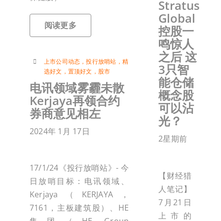
Stratus
Global
阅读更多
控股一
鸣惊人
之后 这
上市公司动态
，
投行放哨站
，
精
3只智
选好文
，
置顶好文
，
股市
能仓储
电讯领域雾霾未散
概念股
Kerjaya再领合约
可以沾
券商意见相左
光？
2024年 1月 17日
2星期前
17/1/24《投行放哨站》- 今
【财经猎
日放哨目标：电讯领域、
人笔记】
Kerjaya（KERJAYA，
7月21日
7161，主板建筑股）、HE
上市的