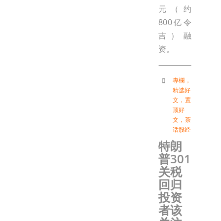
元（约
800亿令
吉）融
资。
專欄
，
精选好
文
，
置
顶好
文
，
茶
话股经
特朗
普301
关税
回归
投资
者该