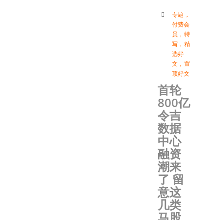
专题
，
付费会
员
，
特
写
，
精
选好
文
，
置
顶好文
首轮
800亿
令吉
数据
中心
融资
潮来
了 留
意这
几类
马股