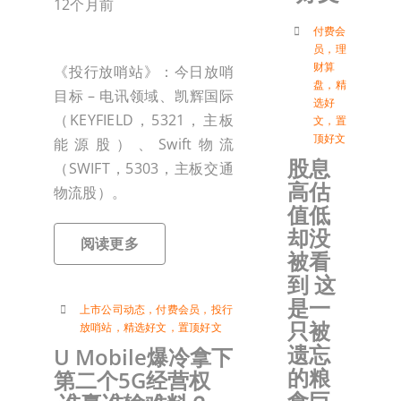
12个月前
付
付费会
员
，
理
财算
《投行放哨站》：今日放哨
盘
，
精
联络我
目标 – 电讯领域、凯辉国际
选好
（KEYFIELD，5321，主板
文
，
置
顶好文
能源股）、Swift物流
加入会
股息
（SWIFT，5303，主板交通
高估
物流股）。
登入
值低
却没
阅读更多
被看
到 这
是一
上市公司动态
，
付费会员
，
投行
只被
放哨站
，
精选好文
，
置顶好文
遗忘
U Mobile爆冷拿下
的粮
第二个5G经营权
食巨