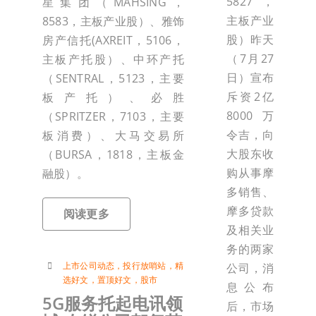
5827，
星集团（MAHSING，
主板产业
8583，主板产业股）、雅饰
股）昨天
房产信托(AXREIT，5106，
（7月27
主板产托股）、中环产托
日）宣布
（SENTRAL，5123，主要
斥资2亿
板产托）、必胜
8000万
（SPRITZER，7103，主要
令吉，向
板消费）、大马交易所
大股东收
（BURSA，1818，主板金
购从事摩
融股）。
多销售、
摩多贷款
阅读更多
及相关业
务的两家
上市公司动态
，
投行放哨站
，
精
公司，消
选好文
，
置顶好文
，
股市
息公布
5G服务托起电讯领
后，市场