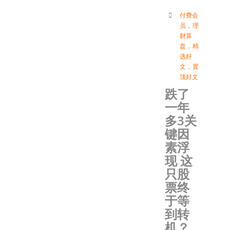
付费会
员
，
理
财算
盘
，
精
选好
文
，
置
顶好文
跌了
一年
多3关
键因
素浮
现 这
只股
票终
于等
到转
机？