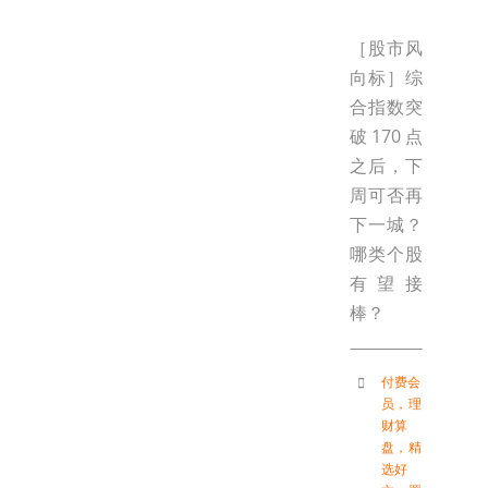
［股市风
向标］综
合指数突
破170点
之后，下
周可否再
下一城？
哪类个股
有望接
棒？
付费会
员
，
理
财算
盘
，
精
选好