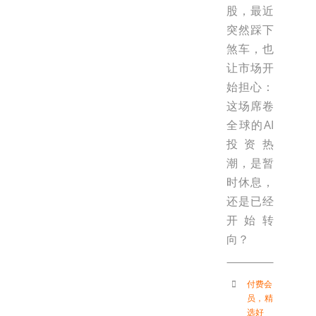
股，最近
突然踩下
煞车，也
让市场开
始担心：
这场席卷
全球的AI
投资热
潮，是暂
时休息，
还是已经
开始转
向？
付费会
员
，
精
选好