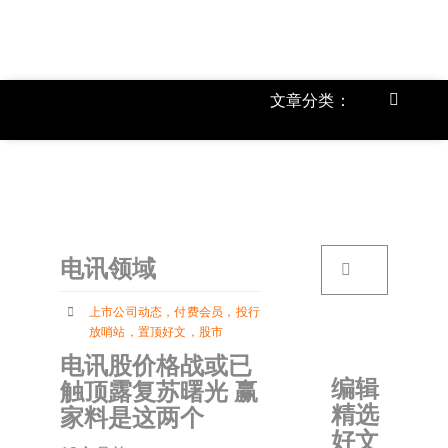
跳
过
内
容
文章分类：
Toggle
Navigat
上市公
《
首页
搜
电讯领域
索：
关于我
上市公司动态
，
付费会员
，
投行
放哨站
，
置顶好文
，
股市
文章分
电讯股价格战或已
编辑
触顶露复苏曙光 赢
精选
家料是这两个
账户详
好文