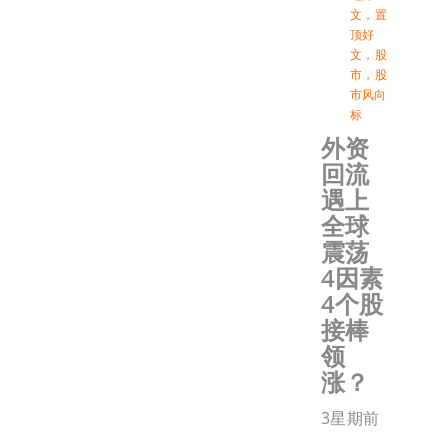
文
，
置
顶好
文
，
股
市
，
股
市风向
标
外资
回流
遇上
全球
震荡
4因素
4个股
接棒
领
涨？
3星期前