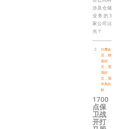
否让同样
涉及仓储
业务的3
家公司沾
光？
付费会
员
，
精
选好
文
，
置
顶好
文
，
股
市风向
标
1700
点保
卫战
开打