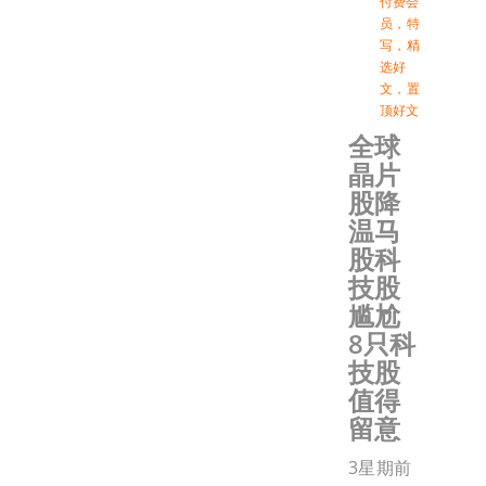
付费会
员
，
特
写
，
精
选好
文
，
置
顶好文
全球
晶片
股降
温马
股科
技股
尴尬
8只科
技股
值得
留意
3星期前