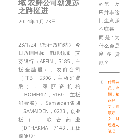
域 农鲜公司朝复苏
的第一反
之路挺进
应并非这
门生意赚
2024年 1月 23日
不赚钱，
而是“为
23/1/24《投行放哨站》 今
什么会是
日放哨目标：电讯领域、艾
摩多贷
芬银行（AFFIN，5185，主
款？
板金融股）、农鲜公司
（FFB，5306，主板消费
付费会
股）、家丽资机构
员
，
專
（HOMERIZ，5160，主板
欄
，
精
选好
消费股）、Samaiden集团
文
，
置
（SAMAIDEN，0223，创业
顶好
板）、联合药业
文
，
财
经猎人
（DPHARMA，7148，主板
笔记
保健股）