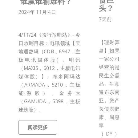
谁赢谁输难料？
头？
2024年 11月 4日
7天前
4/11/24《投行放哨站》- 今
【理财算
日放哨目标：电讯领域【天
盘】如果
地通数码（CDB，6947，主
一家公司
板电讯媒体股）、明讯
经营的是
（MAXIS，6012，主板电讯
民生必需
媒体股）】、布米阿玛达
品、生意
（ARMADA，5210，主板
遍布东南
能源股）、金务大
亚、资产
（GAMUDA，5398，主板
负债表健
建筑股）。
康、周息
率
阅读更多
（DY）