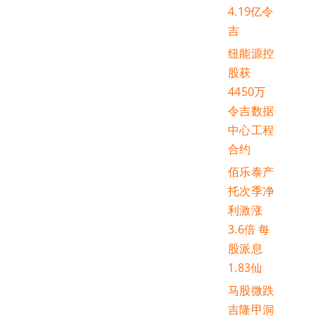
4.19亿令
吉
纽能源控
股获
4450万
令吉数据
中心工程
合约
佰乐泰产
托次季净
利激涨
3.6倍 每
股派息
1.83仙
马股微跌
吉隆甲洞